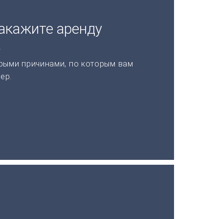
акажите аренду
а
рыми причинами, по которым вам
ер.