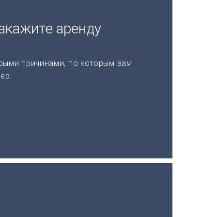
акажите аренду
а
рыми причинами, по которым вам
ер.