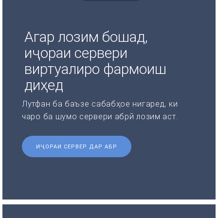
Агар лозим бошад,
иҷораи сервери
виртуалиро фармоиш
диҳед
Лутфан ба баъзе сабабҳое нигаред, ки
чаро ба шумо сервери абрӣ лозим аст.
ИҶОРАИ СЕРВЕР ДАР АБР