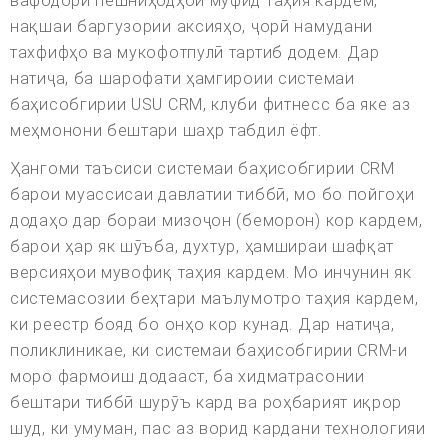
вафодорӣ пешниҳодҳои муфид таҳия кардем,
нақшаи баргузории аксияҳо, ҷорӣ намудани
тахфифҳо ва мукофотпулӣ тартиб додем. Дар
натиҷа, ба шарофати ҳамгироии системаи
баҳисобгирии USU CRM, клуби фитнесс ба яке аз
меҳмонони бештари шаҳр табдил ёфт.
Ҳангоми таъсиси системаи баҳисобгирии CRM
барои муассисаи давлатии тиббӣ, мо бо пойгоҳи
додаҳо дар бораи мизоҷон (беморон) кор кардем,
барои ҳар як шӯъба, духтур, ҳамшираи шафқат
версияҳои мувофиқ таҳия кардем. Мо инчунин як
системасозии беҳтари маълумотро таҳия кардем,
ки реестр бояд бо онҳо кор кунад. Дар натиҷа,
поликлиникае, ки системаи баҳисобгирии CRM-и
моро фармоиш додааст, ба хидматрасонии
бештари тиббӣ шурӯъ кард ва роҳбарият иқрор
шуд, ки умуман, пас аз ворид кардани технологияи