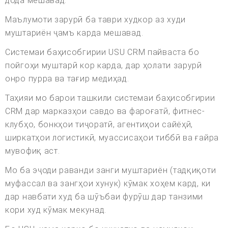
дода мешавад.
Маълумоти зарурӣ ба таври худкор аз худи
муштариён ҷамъ карда мешавад.
Системаи баҳисобгирии USU CRM пайваста бо
пойгоҳи муштарӣ кор карда, дар ҳолати зарурӣ
онро пурра ва тағир медиҳад.
Таҳияи мо барои ташкили системаи баҳисобгирии
CRM дар марказҳои савдо ва фароғатӣ, фитнес-
клубҳо, бонкҳои тиҷоратӣ, агентиҳои сайёҳӣ,
ширкатҳои логистикӣ, муассисаҳои тиббӣ ва ғайра
мувофиқ аст.
Мо ба эҷоди раванди занги муштариён (тадқиқоти
муфассал ва зангҳои хунук) кӯмак хоҳем кард, ки
дар навбати худ ба шӯъбаи фурӯш дар танзими
кори худ кӯмак мекунад.