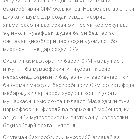
хусусӣ ва ширкатҳои давлатӣ як системаи
баҳисобгирии CRM эҷод кунед. Новобаста аз он, ки
ширкати шумо дар соҳаи савдо, маориф,
хидматрасонӣ дар соҳаи фитнес чӣ кор мекунад,
эҳтимоли муваффақ шудан ба он бештар аст,
системаи ҳисобдорӣ дар соҳаи муомилот бо
мизоҷон, яъне дар соҳаи CRM.
Сифати нармафзоре, ки барои CRM масъул аст,
инчунин ба муваффақияти тиҷорат таъсир
мерасонад. Варианти беҳтарин ин вариантест, ки
барномаи махсуси баҳисобгирии CRM-ро истифода
мебарад, ки дар асоси хусусиятҳои тиҷорати
мушаххаси шумо сохта шудааст. Маҳз ҳамин гуна
нармафзори инфиродӣ ва фармоишӣ мебошад, ки
аз ҷониби мутахассисони системаи универсалии
баҳисобгирӣ сохта шудаанд.
Системаи баҳисобгирии муҳосибӣ аллакай аз