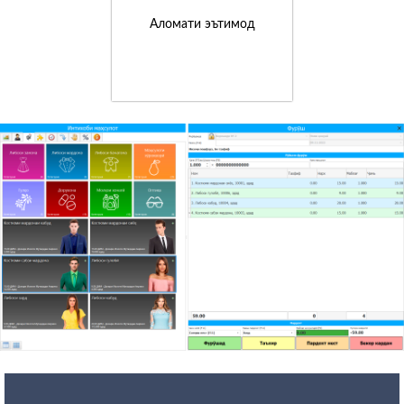
Аломати эътимод