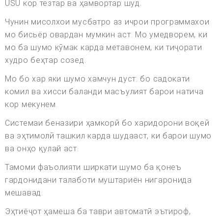
USU кор тезтар ва ҳамвортар шуд.
Чунин мисолхои мусбатро аз ичрои программахои
мо бисьёр овардан мумкин аст. Мо умедворем, ки
мо ба шумо кӯмак карда метавонем, ки тиҷорати
худро беҳтар созед.
Мо бо хар яки шумо хамчун дуст: бо садокати
комил ва хисси баланди масъулият барои натича
кор мекунем.
Системаи беназири ҳамкорӣ бо харидорони воқеӣ
ва эҳтимолӣ ташкил карда шудааст, ки барои шумо
ва онҳо қулай аст.
Тамоми фаъолияти ширкати шумо ба қонеъ
гардонидани талаботи муштариён нигаронида
мешавад.
Эҳтиёҷот ҳамеша ба таври автоматӣ эътироф,