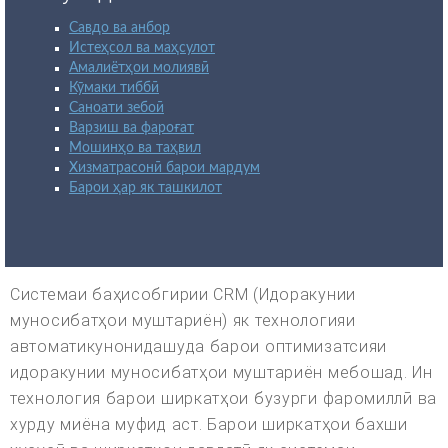
Савдо ва анбор
Истеҳсол ва маҳсулот
Амалиётҳои молиявӣ
Кӯмаки тиббӣ
Саноати зебоӣ
Варзиш ва фароғат
Мошинҳо ва таҳвил
Хизматрасонӣ барои мардум
Барои ҳар як ташкилот
Системаи баҳисобгирии CRM (Идоракунии
муносибатҳои муштариён) як технологияи
автоматикунонидашуда барои оптимизатсияи
идоракунии муносибатҳои муштариён мебошад. Ин
технология барои ширкатҳои бузурги фаромиллӣ ва
хурду миёна муфид аст. Барои ширкатҳои бахши