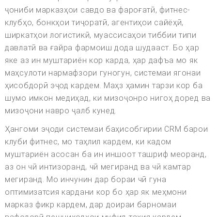
ҷониби марказҳои савдо ва фароғатӣ, фитнес-
клубҳо, бонкҳои тиҷоратӣ, агентиҳои сайёҳӣ,
ширкатҳои логистикӣ, муассисаҳои тиббии типи
давлатӣ ва ғайра фармоиш дода шудааст. Бо ҳар
яке аз ин муштариён кор карда, ҳар дафъа мо як
маҳсулоти нармафзори гуногун, системаи ягонаи
ҳисобдорӣ эҷод кардем. Маҳз ҳамин тарзи кор ба
шумо имкон медиҳад, ки мизоҷонро нигоҳ доред ва
мизоҷони навро ҷалб кунед.
Ҳангоми эҷоди системаи баҳисобгирии CRM барои
клуби фитнес, мо таҳлил кардем, ки кадом
муштариён асосан ба ин иншоот ташриф меоранд,
аз он чӣ интизоранд, чӣ мегиранд ва чӣ камтар
мегиранд. Мо инчунин дар бораи чӣ гуна
оптимизатсия кардани кор бо ҳар як меҳмони
марказ фикр кардем, дар доираи барномаи