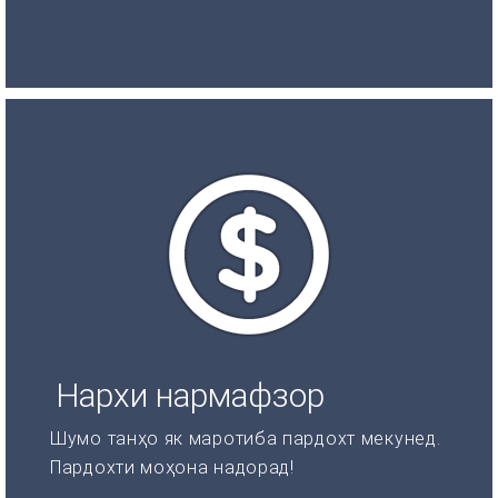
Нархи нармафзор
Шумо танҳо як маротиба пардохт мекунед.
Пардохти моҳона надорад!