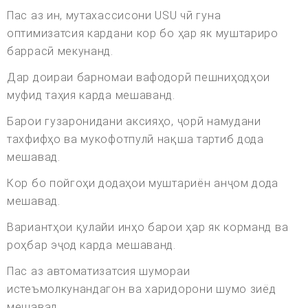
Пас аз ин, мутахассисони USU чӣ гуна
оптимизатсия кардани кор бо ҳар як муштариро
баррасӣ мекунанд.
Дар доираи барномаи вафодорӣ пешниҳодҳои
муфид таҳия карда мешаванд.
Барои гузаронидани аксияҳо, ҷорӣ намудани
тахфифҳо ва мукофотпулӣ нақша тартиб дода
мешавад.
Кор бо пойгоҳи додаҳои муштариён анҷом дода
мешавад.
Вариантҳои қулайи инҳо барои ҳар як корманд ва
роҳбар эҷод карда мешаванд.
Пас аз автоматизатсия шумораи
истеъмолкунандагон ва харидорони шумо зиёд
мешавад.