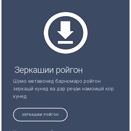
Зеркашии ройгон
Шумо метавонед барномаро ройгон
зеркашӣ кунед ва дар реҷаи намоишӣ кор
кунед
ЗЕРКАШИИ РОЙГОН