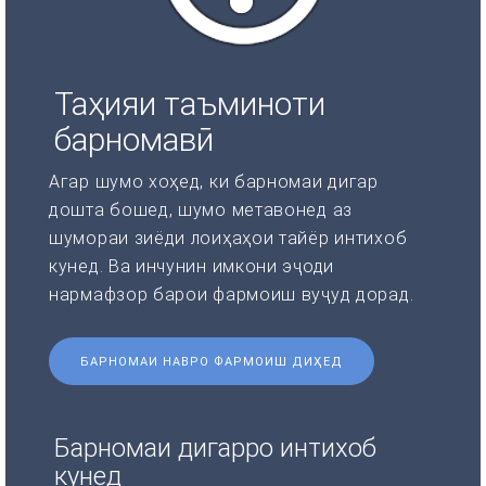
Таҳияи таъминоти
барномавӣ
Агар шумо хоҳед, ки барномаи дигар
дошта бошед, шумо метавонед аз
шумораи зиёди лоиҳаҳои тайёр интихоб
кунед. Ва инчунин имкони эҷоди
нармафзор барои фармоиш вуҷуд дорад.
БАРНОМАИ НАВРО ФАРМОИШ ДИҲЕД
Барномаи дигарро интихоб
кунед