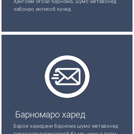
Ҳангоми оғози барнома, шумо метавонед
забонро интихоб кунед.
Барномаро харед
Барои харидани барнома шумо метавонед
тавассути паёмнависӣ ба мо нома ё паём