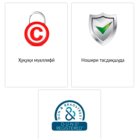
Ҳуқуқи муаллифӣ
Ношири тасдиқшуда