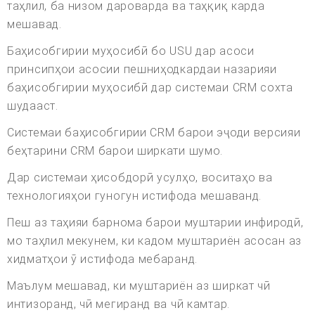
таҳлил, ба низом дароварда ва таҳқиқ карда
мешавад.
Баҳисобгирии муҳосибӣ бо USU дар асоси
принсипҳои асосии пешниҳодкардаи назарияи
баҳисобгирии муҳосибӣ дар системаи CRM сохта
шудааст.
Системаи баҳисобгирии CRM барои эҷоди версияи
беҳтарини CRM барои ширкати шумо.
Дар системаи ҳисобдорӣ усулҳо, воситаҳо ва
технологияҳои гуногун истифода мешаванд.
Пеш аз таҳияи барнома барои муштарии инфиродӣ,
мо таҳлил мекунем, ки кадом муштариён асосан аз
хидматҳои ӯ истифода мебаранд.
Маълум мешавад, ки муштариён аз ширкат чӣ
интизоранд, чӣ мегиранд ва чӣ камтар.