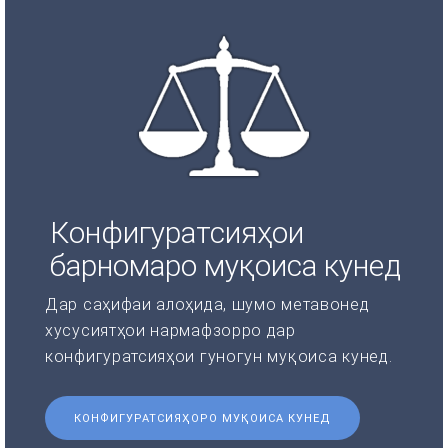
Конфигуратсияҳои
барномаро муқоиса кунед
Дар саҳифаи алоҳида, шумо метавонед
хусусиятҳои нармафзорро дар
конфигуратсияҳои гуногун муқоиса кунед.
КОНФИГУРАТСИЯҲОРО МУҚОИСА КУНЕД