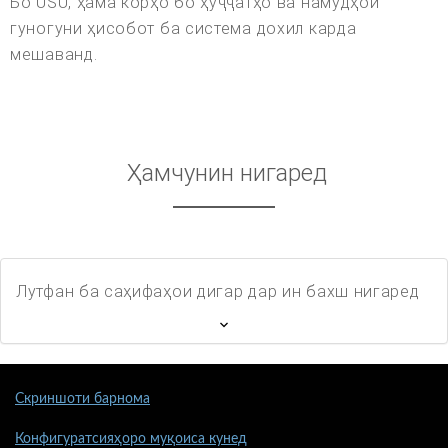
Бо USU, ҳама корҳо бо ҳуҷҷатҳо ва намудҳои
гуногуни ҳисобот ба система дохил карда
мешаванд.
Ҳамчунин нигаред
Лутфан ба саҳифаҳои дигар дар ин бахш нигаред
Скриншоти барнома
Конфигуратсияҳоро муқоиса кунед