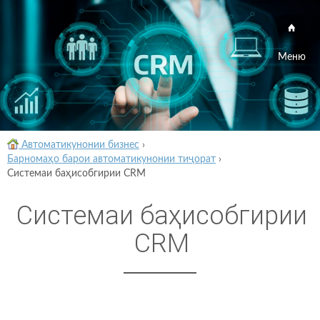
Меню
Автоматикунонии бизнес
›
Барномаҳо барои автоматикунонии тиҷорат
›
Системаи баҳисобгирии CRM
Системаи баҳисобгирии
CRM