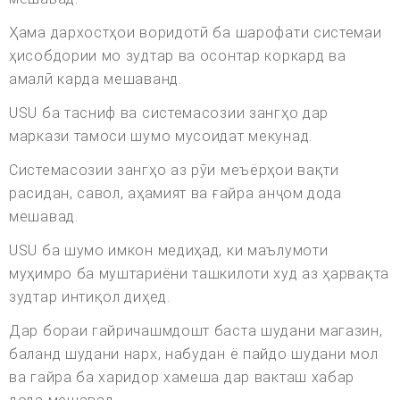
Ҳама дархостҳои воридотӣ ба шарофати системаи
ҳисобдории мо зудтар ва осонтар коркард ва
амалӣ карда мешаванд.
USU ба тасниф ва системасозии зангҳо дар
маркази тамоси шумо мусоидат мекунад.
Системасозии зангҳо аз рӯи меъёрҳои вақти
расидан, савол, аҳамият ва ғайра анҷом дода
мешавад.
USU ба шумо имкон медиҳад, ки маълумоти
муҳимро ба муштариёни ташкилоти худ аз ҳарвақта
зудтар интиқол диҳед.
Дар бораи гайричашмдошт баста шудани магазин,
баланд шудани нарх, набудан ё пайдо шудани мол
ва гайра ба харидор хамеша дар вакташ хабар