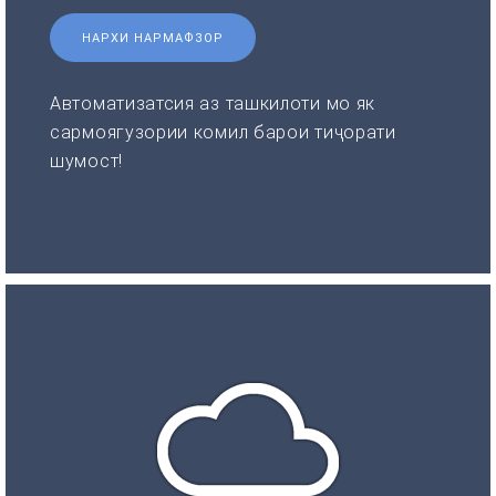
НАРХИ НАРМАФЗОР
Автоматизатсия аз ташкилоти мо як
сармоягузории комил барои тиҷорати
шумост!