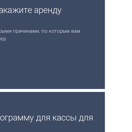
акажите аренду
а
рыми причинами, по которым вам
ер.
рограмму для кассы для