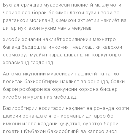
Бухгалтерия дар муассисаи наклиётй маълумоти
чориро дар бораи бокимондахои сузишворй ва
равганхои молиданй, киемхои эхтиётии наклиёт ва
дигар нуктахои мухим чамъ мекунад.
хисоби хочагии наклиёт хосилнокии мехнатро
баланд бардошта, имконият медихад, ки кадрхои
сермахсул муайян карда шаванд, ин коркунонро
хавасманд гардонад.
Автоматикунонии муассисаи нацлиётй на танхо
воситаи бахисобгирии наклиёт ва ронанда, балки
барои рохбарон ва коркунони корхона бисьёр
хисоботи муфид низ мебошад.
Баҳисобгирии воситаҳои нақлиёт ва ронанда корти
шахсии ронанда ё ягон корманди дигарро бо
имкони илова кардани ҳуҷҷатҳо, суратҳо барои
роҳати шӯъбаҳои баҳисобгирӣ ва кадрҳо эҷод