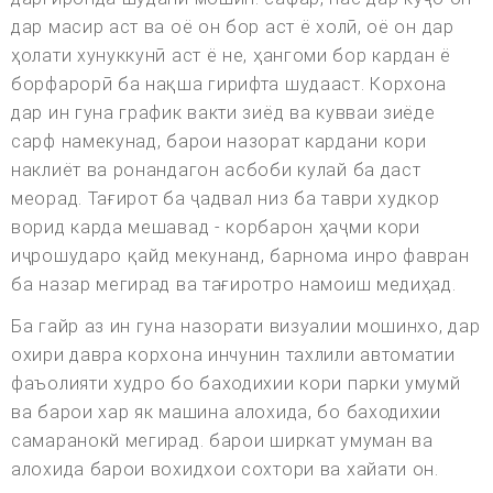
дар масир аст ва оё он бор аст ё холӣ, оё он дар
ҳолати хунуккунӣ аст ё не, ҳангоми бор кардан ё
борфарорӣ ба нақша гирифта шудааст. Корхона
дар ин гуна график вакти зиёд ва кувваи зиёде
сарф намекунад, барои назорат кардани кори
наклиёт ва ронандагон асбоби кулай ба даст
меорад. Тағирот ба ҷадвал низ ба таври худкор
ворид карда мешавад - корбарон ҳаҷми кори
иҷрошударо қайд мекунанд, барнома инро фавран
ба назар мегирад ва тағиротро намоиш медиҳад.
Ба гайр аз ин гуна назорати визуалии мошинхо, дар
охири давра корхона инчунин тахлили автоматии
фаъолияти худро бо баходихии кори парки умумй
ва барои хар як машина алохида, бо баходихии
самаранокй мегирад. барои ширкат умуман ва
алохида барои вохидхои сохтори ва хайати он.