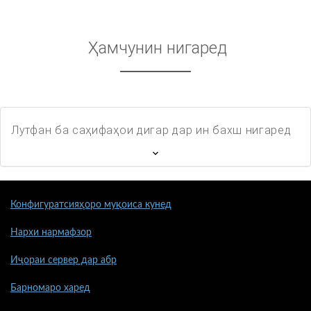
Ҳамчунин нигаред
Лутфан ба саҳифаҳои дигар дар ин бахш нигаред
Конфигуратсияҳоро муқоиса кунед
Нархи нармафзор
Иҷораи сервер дар абр
Барномаро харед