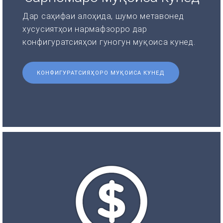
Дар саҳифаи алоҳида, шумо метавонед
хусусиятҳои нармафзорро дар
конфигуратсияҳои гуногун муқоиса кунед.
КОНФИГУРАТСИЯҲОРО МУҚОИСА КУНЕД