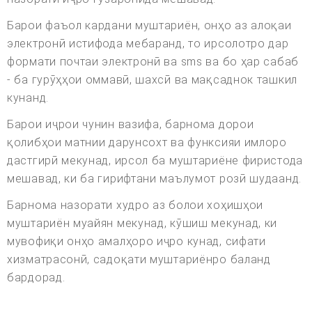
Барои фаъол кардани муштариён, онҳо аз алоқаи
электронӣ истифода мебаранд, то ирсолотро дар
формати почтаи электронӣ ва sms ва бо ҳар сабаб
- ба гурӯҳҳои оммавӣ, шахсӣ ва мақсаднок ташкил
кунанд.
Барои иҷрои чунин вазифа, барнома дорои
қолибҳои матнии дарунсохт ва функсияи имлоро
дастгирӣ мекунад, ирсол ба муштариёне фиристода
мешавад, ки ба гирифтани маълумот розӣ шудаанд.
Барнома назорати худро аз болои хоҳишҳои
муштариён муайян мекунад, кӯшиш мекунад, ки
мувофиқи онҳо амалҳоро иҷро кунад, сифати
хизматрасонӣ, садоқати муштариёнро баланд
бардорад.