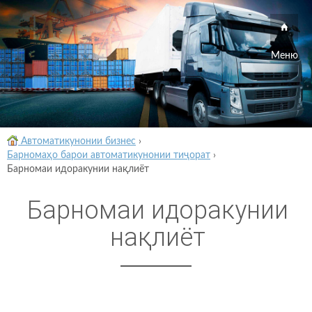
Меню
Автоматикунонии бизнес
›
Барномаҳо барои автоматикунонии тиҷорат
›
Барномаи идоракунии нақлиёт
Барномаи идоракунии
нақлиёт