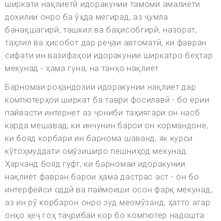
ширкати нақлиётӣ идоракунии тамоми амалиёти
дохилии онро ба ӯҳда мегирад, аз ҷумла
банақшагирӣ, ташкил ва баҳисобгирӣ, назорат,
таҳлил ва ҳисобот дар реҷаи автоматӣ, ки фавран
сифати ин вазифаҳои идоракунии ширкатро беҳтар
мекунад - ҳама гуна, на танҳо нақлиёт.
Барномаи роҳандозии идоракунии нақлиёт дар
компютерҳои ширкат ба таври фосилавӣ - бо ёрии
пайвасти интернет аз ҷониби таҳиягари он насб
карда мешавад, ки инчунин барои он кормандоне,
ки бояд корбари ин барнома шаванд, як курси
кӯтоҳмуддати омӯзиширо пешниҳод мекунад.
Ҳарчанд бояд гуфт, ки барномаи идоракунии
нақлиёт фавран барои ҳама дастрас аст - он бо
интерфейси оддӣ ва паймоиши осон фарқ мекунад,
аз ин рӯ корбарон онро зуд меомӯзанд, ҳатто агар
онҳо ҳеҷ гоҳ таҷрибаи кор бо компютер надошта