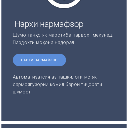
Нархи нармафзор
Шумо танҳо як маротиба пардохт мекунед.
Пардохти моҳона надорад!
НАРХИ НАРМАФЗОР
Автоматизатсия аз ташкилоти мо як
сармоягузории комил барои тиҷорати
шумост!