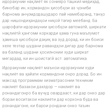
идоракунии нақлиёт як сонияро ташкил медиҳад,
бинобар ин, кормандон ҳисобҳои аз ҷониби
барнома анҷомдодашударо пай намебаранд, танҳо
дар нишондиҳандаҳои ниҳоӣ тағир меёбанд. Ба
шарофати идоракунии ҳисобҳои автоматӣ, ширкати
нақлиётӣ ҳангоми коркарди ҳама гуна маълумот
ҳамеша ҳисобҳои дақиқ ва зуд дорад, ки ин боиси
хеле тезтар шудани равандҳои дигар дар барнома
ва баланд шудани ҳосилнокии худи ширкат
мегардад, ки ин шоистагӣ аст. автоматика.
Идоракунии нақлиёт маънои идоракунии худи
нақлиёт ва ҳайати кормандони онро дорад. Бо ин
максад программам хизматрасонии техникии
наклиёт базахои дахлдор — наклиёт ва
ронандагонро ба вучуд овардааст, ки дар онхо дар
бораи воситахои наклиёти дар корхона буда ва
ронандагоне, ки барои рондани онхо таъин