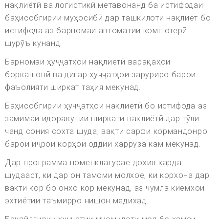
нақлиётӣ ва логистикӣ метавонанд ба истифодаи
баҳисобгирии муҳосибӣ дар ташкилоти нақлиёт бо
истифода аз барномаи автоматии компютерӣ
шурӯъ кунанд.
Барномаи ҳуҷҷатҳои нақлиётӣ варақаҳои
боркашонӣ ва дигар ҳуҷҷатҳои заруриро барои
фаъолияти ширкат таҳия мекунад.
Баҳисобгирии ҳуҷҷатҳои нақлиётӣ бо истифода аз
замимаи идоракунии ширкати нақлиётӣ дар тӯли
чанд сония сохта шуда, вақти сарфи кормандонро
барои иҷрои корҳои оддии ҳаррӯза кам мекунад.
Дар программа номенклатурае дохил карда
шудааст, ки дар он тамоми молхое, ки корхона дар
вакти кор бо онхо кор мекунад, аз чумла киемхои
эхтиётии таъмирро нишон медихад.