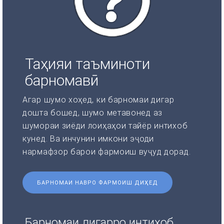
Таҳияи таъминоти
барномавӣ
Агар шумо хоҳед, ки барномаи дигар
дошта бошед, шумо метавонед аз
шумораи зиёди лоиҳаҳои тайёр интихоб
кунед. Ва инчунин имкони эҷоди
нармафзор барои фармоиш вуҷуд дорад.
БАРНОМАИ НАВРО ФАРМОИШ ДИҲЕД
Барномаи дигарро интихоб