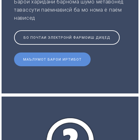
Барои харидани барнома шумо метавонед
тавассути паёмнависӣ ба мо нома ё паём
нависед
БО ПОЧТАИ ЭЛЕКТРОНӢ ФАРМОИШ ДИҲЕД
МАЪЛУМОТ БАРОИ ИРТИБОТ