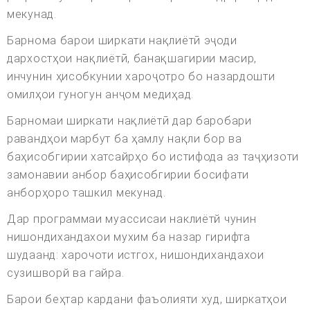
мекунад.
Барнома барои ширкати нақлиётӣ эҷоди
дархостҳои нақлиётӣ, банақшагирии масир,
инчунин ҳисобкунии хароҷотро бо назардошти
омилҳои гуногун анҷом медиҳад.
Барномаи ширкати нақлиётӣ дар баробари
равандҳои марбут ба ҳамлу нақли бор ва
баҳисобгирии хатсайрҳо бо истифода аз таҷҳизоти
замонавии анбор баҳисобгирии босифати
анборҳоро ташкил мекунад.
Дар программаи муассисаи наклиётй чунин
нишондихандахои мухим ба назар гирифта
шудаанд: харочоти истгох, нишондихандахои
сузишворй ва гайра.
Барои беҳтар кардани фаъолияти худ, ширкатҳои