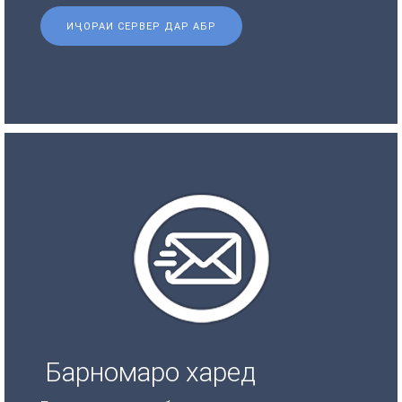
ИҶОРАИ СЕРВЕР ДАР АБР
Барномаро харед