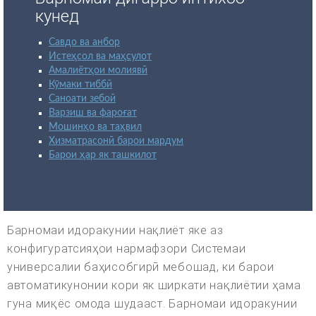
кунед
Савдо ва анбор
Истеҳсол ва маҳсулот
Амалиётҳои молиявӣ
Кӯмаки тиббӣ
Саноати зебоӣ
Варзиш ва фароғат
Мошинҳо ва таҳвил
Хизматрасонӣ барои мардум
Барои ҳар як ташкилот
Барномаи идоракунии нақлиёт яке аз
конфигуратсияҳои нармафзори Системаи
универсалии баҳисобгирӣ мебошад, ки барои
автоматикунонии кори як ширкати нақлиётии ҳама
гуна миқёс омода шудааст. Барномаи идоракунии