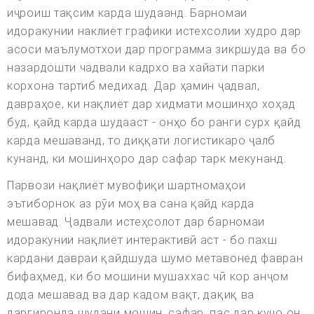
иҷроиш тақсим карда шудаанд. Барномаи
идоракунии наклиёт графики истехсолии худро дар
асоси маълумотхои дар программа зикршуда ва бо
назардошти чадвали кадрхо ва хайати парки
корхона тартиб медихад. Дар ҳамин ҷадвал,
давраҳое, ки нақлиёт дар хидмати мошинҳо хоҳад
буд, қайд карда шудааст - онҳо бо ранги сурх қайд
карда мешаванд, то диққати логистикаро ҷалб
кунанд, ки мошинҳоро дар сафар тарк мекунанд.
Парвози нақлиёт мувофиқи шартномаҳои
эътиборнок аз рӯи моҳ ва сана қайд карда
мешавад. Ҷадвали истеҳсолот дар барномаи
идоракунии нақлиёт интерактивӣ аст - бо пахш
кардани давраи қайдшуда шумо метавонед фавран
бифаҳмед, ки бо мошини мушаххас чӣ кор анҷом
дода мешавад ва дар кадом вақт, дақиқ ва
даргиронда шудани мошин. сафар, пас дар куҷо он