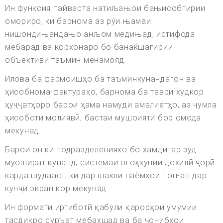
Ин функсия пайваста натиљањои бањисобгирии
омориро, ки барнома аз рўи њамаи
нишондињандањо анљом медињад, истифода
мебарад ва корхонаро бо банаќшагирии
объективӣ таъмин менамояд.
Илова ба фармоишҳо ба таъминкунандагон ва
ҳисобнома-фактураҳо, барнома ба таври худкор
ҳуҷҷатҳоро барои ҳама намуди амалиётҳо, аз ҷумла
ҳисоботи молиявӣ, бастаи мушоияти бор омода
мекунад.
Барои он ки подразделенияхо бо хамдигар зуд
муошират кунанд, системаи огоҳкунии дохилӣ ҷорӣ
карда шудааст, ки дар шакли паёмҳои поп-ап дар
кунҷи экран кор мекунад.
Ин формати иртиботӣ қабули қарорҳои умумии
тасдиқро суръат мебахшад ва ба ҷонибҳои