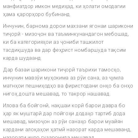
манфиатдор имкон медиҳад, ки ҳолати омодагии
ҳама қарорҳоро бубинанд.
Инчунин, барнома дорои махзани ягонаи шарикони
тиҷорӣ - мизоҷон ва таъминкунандагон мебошад,
ки ба категорияҳои аз ҷониби ташкилот
тасдиқшуда ва дар феҳрист номбаршуда тақсим
карда шудаанд.
Дар базаи шарикони тиҷорӣ таърихи тамосҳо,
инчунин мавзӯи муҳокима аз рӯи сана, аз ҷумла
матнҳои пешниҳодҳо ва фиристодани онҳо ба онҳо
нигоҳ дошта мешавад, то такрор нашавад.
Илова ба бойгонӣ, нақшаи корӣ барои давра бо
ҳар як муштарӣ дар пойгоҳи додаҳо тартиб дода
мешавад, мизоҷон аз рӯи санаҳо барои муайян
кардани алоқаҳои ҳатмӣ назорат карда мешаванд,
назорати иҷро гузаронида мешавад.