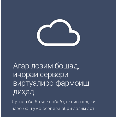
Агар лозим бошад,
иҷораи сервери
виртуалиро фармоиш
диҳед
Лутфан ба баъзе сабабҳое нигаред, ки
чаро ба шумо сервери абрӣ лозим аст.