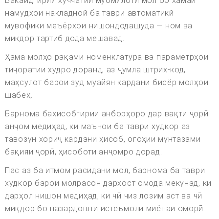
Бакайдгирии хуччатии муомилоти мол бо хамаи
намудхои накладной ба таври автоматикй
мувофики меъёрхои нишондодашуда — ном ва
микдор тартиб дода мешавад.
Ҳама молҳо рақами номенклатура ва параметрҳои
тиҷоратии худро доранд, аз ҷумла штрих-код,
маҳсулот барои зуд муайян кардани бисёр молҳои
шабеҳ.
Барнома баҳисобгирии анборҳоро дар вақти ҷорӣ
анҷом медиҳад, ки маънои ба таври худкор аз
тавозун хориҷ кардани ҳисоб, огоҳии мунтазами
бақияи ҷорӣ, ҳисоботи анҷомро дорад.
Пас аз ба итмом расидани мол, барнома ба таври
худкор барои молрасон дархост омода мекунад, ки
дарҳол нишон медиҳад, ки чӣ чиз лозим аст ва чӣ
миқдор бо назардошти истеъмоли миёнаи оморӣ.