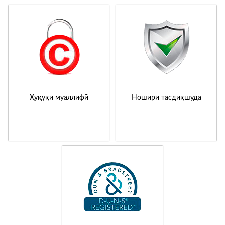
Ҳуқуқи муаллифӣ
Ношири тасдиқшуда