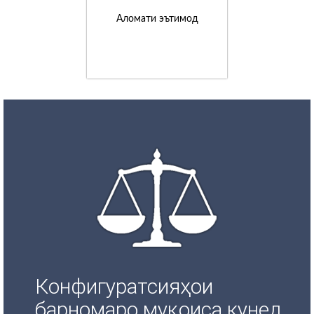
Аломати эътимод
Конфигуратсияҳои
барномаро муқоиса кунед