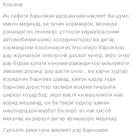
бошанд.
Ин сифати барномаи идоракунии нақлиёт ба шумо
имкон медиҳад, ки чунин кормандон, монанди
ронандагон, техникҳо, устоҳои хидматрасонии
автомобилии шумо, координаторҳо ва дигар
кормандони корхонаҳои истеҳсолиро барои кор
дар журналҳои электронӣ даъват кунед, зеро онҳо
дар бораи ҳолати кунунии раванди кор маълумоти
аввалия доранд. дар дасти онхо. , ва ҳарчи зудтар
вориди ин барнома шавад, ҳамон қадар худи
барнома дурусттар тасвири воқеии тиҷорати
ширкат хоҳад буд, зеро вақте ки маълумоти нав
ворид мешавад, он ба таври худкор ҳамаи
нишондодҳои марбут ба онро аз нав ҳисоб
мекунад ва дарҳол дигар арзишҳоро медиҳад. .
Суръати ҳама гуна амалиёт дар барномаи