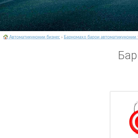
Автоматикунонии бизнес
›
Барномаҳо барои автоматикунонии 
Бар