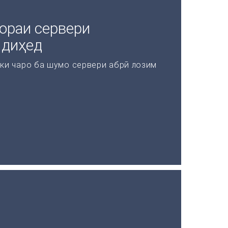
ораи сервери
 диҳед
 ки чаро ба шумо сервери абрӣ лозим