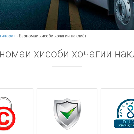
тиҷорат
›
Барномаи хисоби хочагии наклиёт
номаи хисоби хочагии нак