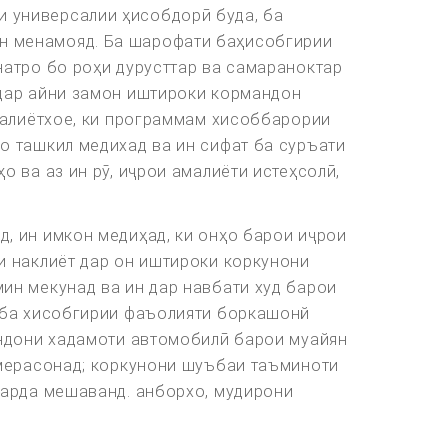
 универсалии ҳисобдорӣ буда, ба
н менамояд. Ба шарофати баҳисобгирии
натро бо роҳи дурусттар ва самараноктар
 дар айни замон иштироки кормандон
амалиётхое, ки программам хисоббарории
о ташкил медихад ва ин сифат ба суръати
 ва аз ин рӯ, иҷрои амалиёти истеҳсолӣ,
, ин имкон медиҳад, ки онҳо барои иҷрои
и наклиёт дар он иштироки коркунони
ин мекунад ва ин дар навбати худ барои
, ба хисобгирии фаъолияти боркашонй
андони хадамоти автомобилӣ барои муайян
 мерасонад; коркунони шуъбаи таъминоти
карда мешаванд. анборхо, мудирони