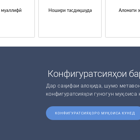
 муаллифӣ
Ношири тасдиқшуда
Аломати 
Конфигуратсияҳои ба
Дар саҳифаи алоҳида, шумо метаво
конфигуратсияҳои гуногун муқоиса 
КОНФИГУРАТСИЯҲОРО МУҚОИСА КУНЕД