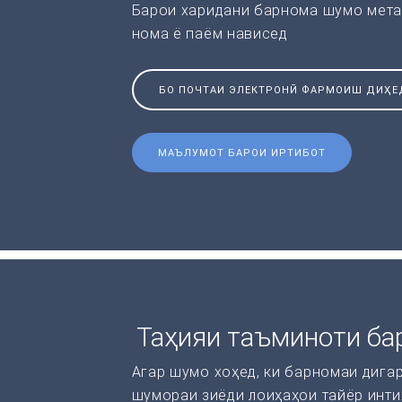
Барои харидани барнома шумо мета
нома ё паём нависед
БО ПОЧТАИ ЭЛЕКТРОНӢ ФАРМОИШ ДИҲЕ
МАЪЛУМОТ БАРОИ ИРТИБОТ
Таҳияи таъминоти ба
Агар шумо хоҳед, ки барномаи дига
шумораи зиёди лоиҳаҳои тайёр инти