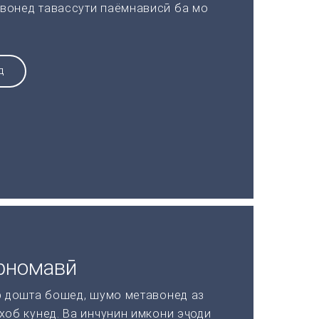
вонед тавассути паёмнависӣ ба мо
Д
рномавӣ
р дошта бошед, шумо метавонед аз
хоб кунед. Ва инчунин имкони эҷоди