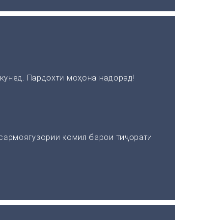
кунед. Пардохти моҳона надорад!
 сармоягузории комил барои тиҷорати