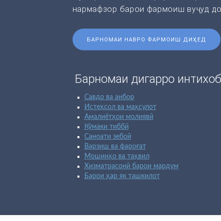
нармафзор барои фармоиш вуҷуд до
БАРНОМАИ НАВРО ФАРМОИШ ДИҲЕД
Барномаи дигарро интихоб
Савдо ва анбор
Истеҳсол ва маҳсулот
Амалиётҳои молиявӣ
Кӯмаки тиббӣ
Саноати зебоӣ
Варзиш ва фароғат
Мошинҳо ва таҳвил
Хизматрасонӣ барои мардум
Барои ҳар як ташкилот