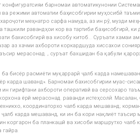
 конфигуратсияи барномаи автоматикунонии Системаи
ӣ ва режими автоматии баҳисобгирии муҳосибӣ таъми
ароҷоти меҳнатро сарфа намуда, аз ин рӯ, музди меҳ
а ташкили равандҳои кор ва тартиби баҳисобгирӣ, ки
фати бахисобгирй ва хисобу китоб... Суръати хамаи 
азар аз хачми ахбороти коркардшуда хиссахои сонияр
ъсир мерасонад. , суръат бахшидан ба қабули қарорҳо
 ба бисёр расмиёти муқаррарӣ ҷалб карда намешаванд
йёр карда шаванд». Барномаи бахисобгирии муас-сиса
 ин гирифтани ахбороти оперативй ва серсохаро таъм
 корхона ёрй мерасонад. раванди истеҳсолӣ. Масалан
 техникхо, координаторхо чалб карда мешаванд; корм
 ҷалб карда мешаванд, ки ин ба кори нақлиёт таъсир
нин коргарон ба планкашй ва хисоби маршрутхо чалб 
 гайра.