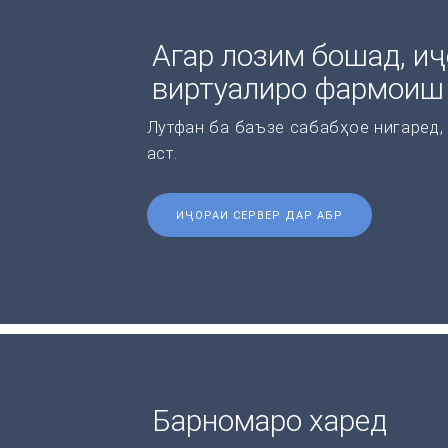
Агар лозим бошад, иҷ
виртуалиро фармоиш
Лутфан ба баъзе сабабҳое нигаред,
аст.
ИҶОРАИ СЕРВЕР ДАР АБР
Барномаро харед