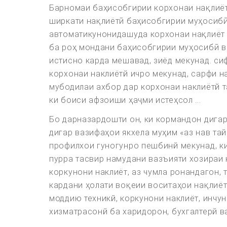
Барномаи баҳисобгирии корхонаи нақлиёт
ширкати нақлиётӣ баҳисобгирии муҳосиб
автоматикунонидашуда корхонаи нақлиёт х
ба роҳ мондани баҳисобгирии муҳосибӣ в
истисно карда мешавад, зиёд мекунад. си
корхонаи наклиётй ичро мекунад, сарфи н
мубодилаи ахбор дар корхонаи наклиётй та
ки боиси афзоиши ҳаҷми истеҳсол ...
Бо дарназардошти он, ки кормандон дигар
дигар вазифаҳои якхела муҳим «аз нав та
профилхои гуногунро пешбинй мекунад, ки
пурра тасвир намудани вазъияти хозираи
коркунони наклиёт, аз чумла ронандагон,
кардани ҳолати воқеии воситаҳои нақлиёт
моддию техникй, коркунони наклиёт, инчу
хизматрасонй ба харидорон, бухгалтерй ва