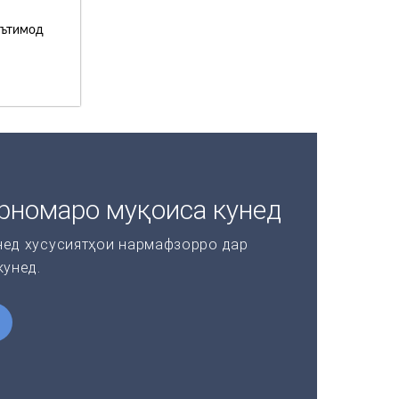
эътимод
рномаро муқоиса кунед
нед хусусиятҳои нармафзорро дар
кунед.