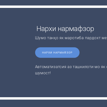
Нархи нармафзор
Шумо танҳо як маротиба пардохт ме
НАРХИ НАРМАФЗОР
Автоматизатсия аз ташкилоти мо як
шумост!