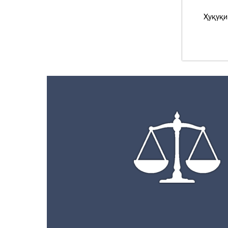
Ҳуқуқи