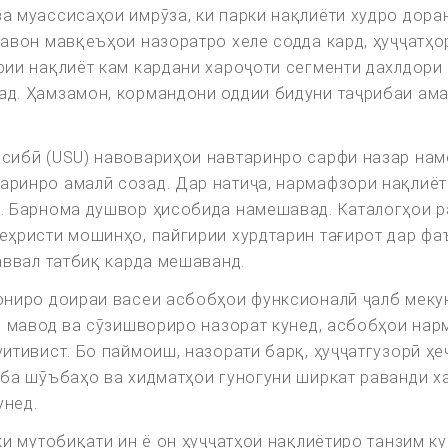
 муассисаҳои имрӯза, ки парки нақлиёти худро доран
авон мавқеъҳои назоратро хеле содда кард, ҳуҷҷатҳо
ии нақлиёт кам кардани хароҷоти сегменти дахлдори 
д. Ҳамзамон, кормандони оддии бидуни таҷрибаи ама
сибӣ (USU) навовариҳои навтаринро сарфи назар наме
ринро амалӣ созад. Дар натиҷа, нармафзори нақлиёт
. Барнома душвор ҳисобида намешавад. Каталогҳои р
еҳристи мошинҳо, пайгирии хурдтарин тағирот дар фа
аввал татбиқ карда мешаванд.
ониро доираи васеи асбобҳои функсионалӣ ҷалб мекун
и мавод ва сӯзишвориро назорат кунед, асбобҳои на
итивист. Бо паймоиш, назорати барқ, ҳуҷҷатгузорӣ ҳе
 ба шӯъбаҳо ва хидматҳои гуногуни ширкат раванди х
унед.
ки мутобиқати ин ё он ҳуҷҷатҳои нақлиётиро танзим ку