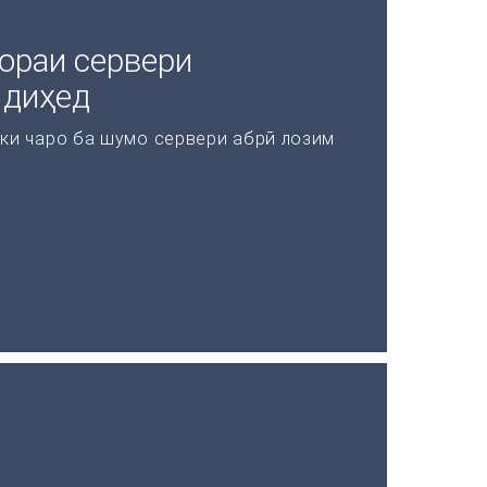
ораи сервери
 диҳед
 ки чаро ба шумо сервери абрӣ лозим