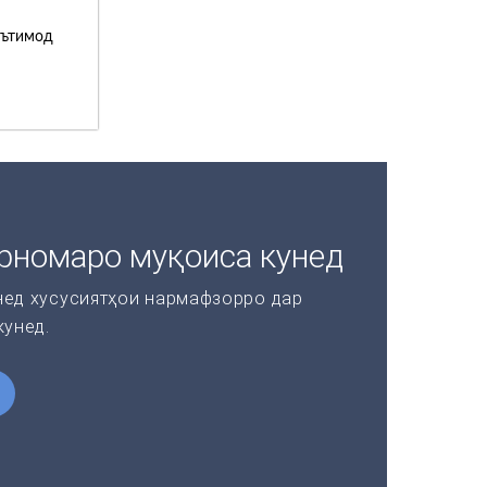
эътимод
рномаро муқоиса кунед
нед хусусиятҳои нармафзорро дар
кунед.