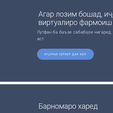
Агар лозим бошад, иҷ
виртуалиро фармоиш
Лутфан ба баъзе сабабҳое нигаред,
аст.
ИҶОРАИ СЕРВЕР ДАР АБР
Барномаро харед