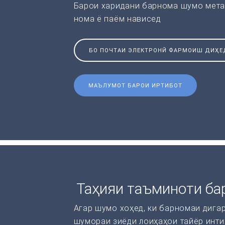
Барои харидани барнома шумо мета
нома ё паём нависед
БО ПОЧТАИ ЭЛЕКТРОНӢ ФАРМОИШ ДИҲЕ
МАЪЛУМОТ БАРОИ ИРТИБОТ
Таҳияи таъминоти ба
Агар шумо хоҳед, ки барномаи дига
шумораи зиёди лоиҳаҳои тайёр инти