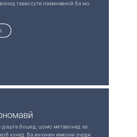
вонед тавассути паёмнависӣ ба мо
Д
рномавӣ
р дошта бошед, шумо метавонед аз
хоб кунед. Ва инчунин имкони эҷоди