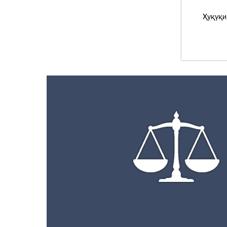
Ҳуқуқи