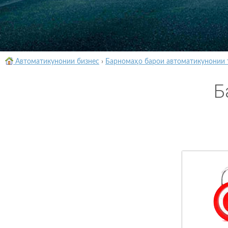
Автоматикунонии бизнес
›
Барномаҳо барои автоматикунонии 
Б