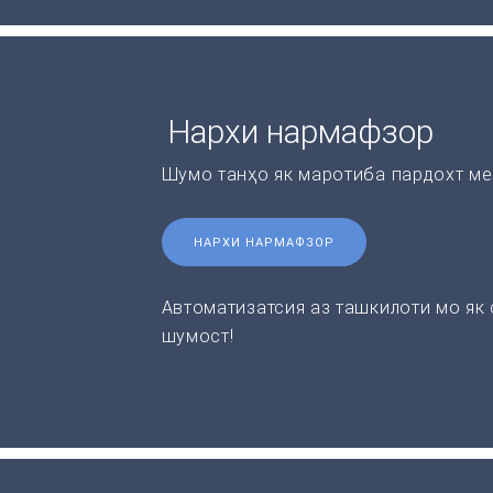
Нархи нармафзор
Шумо танҳо як маротиба пардохт ме
НАРХИ НАРМАФЗОР
Автоматизатсия аз ташкилоти мо як
шумост!