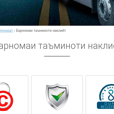
тиҷорат
›
Барномаи таъминоти наклиёт
арномаи таъминоти накли