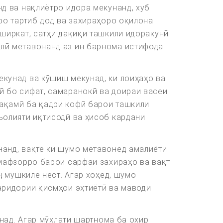
д ва нақлиётро идора мекунанд, хуб
ро тартиб дод ва захираҳоро оқилона
ширкат, сатҳи дақиқи ташкили идоракунӣ
лӣ метавонанд аз ин барнома истифода
кунад ва кӯшиш мекунад, ки лоиҳаҳо ва
ӣ бо сифат, самаранокӣ ва доираи васеи
ақамӣ ба қадри кофӣ барои ташкили
ъолияти иқтисодӣ ва ҳисоб кардани
анд, вақте ки шумо метавонед амалиёти
рмафзорро барои сарфаи захираҳо ва вақт
ҷ мушкиле нест. Агар хоҳед, шумо
аридории қисмҳои эҳтиётӣ ва маводи
над. Агар мӯҳлати шартнома ба охир