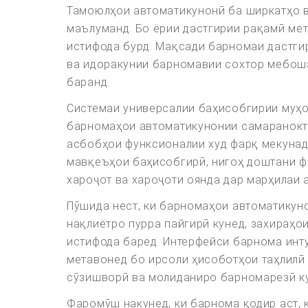
Тамоюлҳои автоматикунонӣ ба ширкатҳо ва
маълуманд. Бо ёрии дастгирии рақамӣ мет
истифода бурд. Мақсади барномаи дастгир
ва идоракунии барномавии сохтор мебоша
баранд.
Системаи универсалии баҳисобгирии муҳо
барномаҳои автоматикунонии самаранокта
асбобҳои функсионалии худ фарқ мекунад
мавқеъҳои баҳисобгирӣ, нигоҳ доштани ф
хароҷот ва хароҷоти оянда дар марҳилаи 
Пӯшида нест, ки барномаҳои автоматикун
нақлиётро пурра пайгирӣ кунед, захираҳо
истифода баред. Интерфейси барнома инту
метавонед бо ирсоли ҳисоботҳои таҳлилӣ
сӯзишворӣ ва молиданиро барномарезӣ к
Фаромӯш накунед, ки барнома қодир аст, 