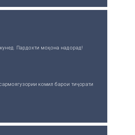
кунед. Пардохти моҳона надорад!
 сармоягузории комил барои тиҷорати