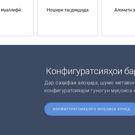
 муаллифӣ
Ношири тасдиқшуда
Аломати 
Конфигуратсияҳои ба
Дар саҳифаи алоҳида, шумо метаво
конфигуратсияҳои гуногун муқоиса 
КОНФИГУРАТСИЯҲОРО МУҚОИСА КУНЕД