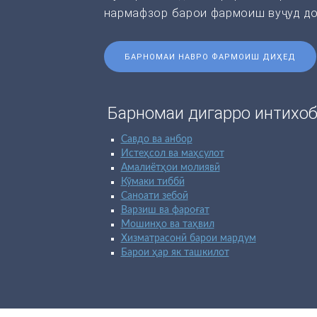
нармафзор барои фармоиш вуҷуд до
БАРНОМАИ НАВРО ФАРМОИШ ДИҲЕД
Барномаи дигарро интихоб
Савдо ва анбор
Истеҳсол ва маҳсулот
Амалиётҳои молиявӣ
Кӯмаки тиббӣ
Саноати зебоӣ
Варзиш ва фароғат
Мошинҳо ва таҳвил
Хизматрасонӣ барои мардум
Барои ҳар як ташкилот