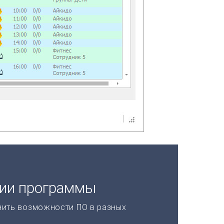
ции программы
нить возможности ПО в разных