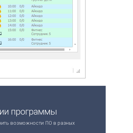
ции программы
нить возможности ПО в разных