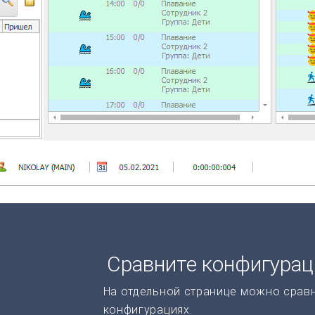
Сравните конфигура
На отдельной странице можно срав
конфигурациях.