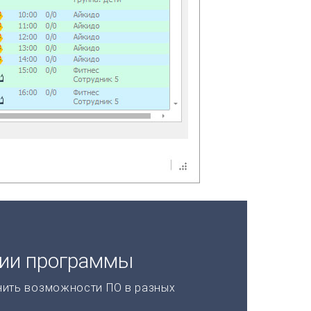
ции программы
нить возможности ПО в разных