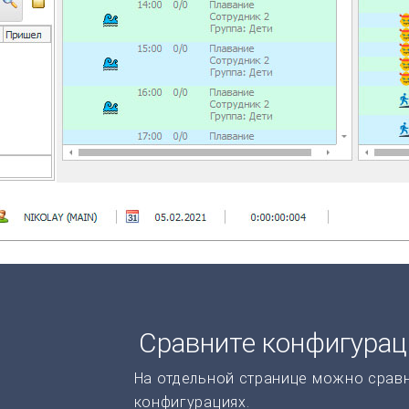
Сравните конфигура
На отдельной странице можно срав
конфигурациях.