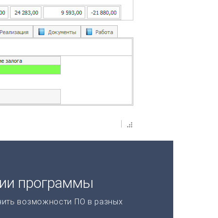
ции программы
нить возможности ПО в разных