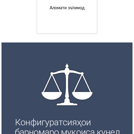
Аломати эътимод
Конфигуратсияҳои
барномаро муқоиса кунед