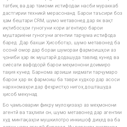
татбиқ ва дар тамоми истифодаи насби мураккаб
дастгирии техникӣ мерасонанд. Барои таъсири боз
ҳам бештари CRM, шумо метавонед дар як вақт
иқтибосҳои гуногуни кори агентиро барои
муштариёни гуногуни агентии тарҷума истифода
баред. Дар бахши Ҳисоботҳо, шумо метавонед ба
осонӣ омор дар бораи шумораи фармоишҳои аз
ҷониби ҳар як муштарӣ додашуда тавлид кунед ва
сиёсати вафодорӣ барои меҳмонони доимиро
таҳия кунед. Барнома арзиши хидмати тарҷумаро
барои ҳар як фармоиш ба таври худкор дар асоси
нархномаҳои дар феҳристҳо нигоҳ дошташуда
ҳисоб мекунад.
Бо ҷамъоварии фикру мулоҳизаҳо аз меҳмонони
агентӣ ва таҳлили он, шумо метавонед дар агентии
худ минтақаҳои мушкилотро инкишоф диҳед ва ба