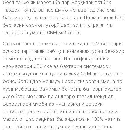
бояд танҳо як маротиба дар марҳилаи татбиқ
пардохт кунед ва пас шумо метавонед система
барои солҳо комилан ройгон аст. Нармафзори USU
беҳтарин сармоягузорӣ дар таҳияи стратегияи
тиҷорати шумо ва CRM мебошад.
Фармоишҳои тарҷума дар системаи CRM ба таври
худкор дар шакли сабтҳои номенклатураи беназир
номбар карда мешаванд. Ин конфигуратсияи
нармафзори USU яке аз беҳтарин системаҳои
автоматикунонидашудаи таҳияи CRM на танҳо дар
офис, балки дар маҷмӯъ барои тиҷорати миёна ва
хурд мебошад. Замимаи беназир ба таври худкор
ҳисоботи молиявӣ ва андозро тавлид мекунад.
Баррасиҳои мусбӣ аз муштариёни воқеии
нармафзори USU дар сайт нишон медиҳанд, ки ин
маҳсулот дар ҳақиқат баландсифати 100% натиҷа
аст. Пойгоҳи шарики шумо инчунин метавонад