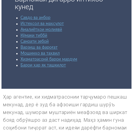
кунед
Савдо ва анбор
Истеҳсол ва маҳсулот
Амалиётҳои молиявӣ
Кӯмаки тиббӣ
Саноати зебоӣ
Варзиш ва фароғат
Мошинҳо ва таҳвил
Хизматрасонӣ барои мардум
Барои ҳар як ташкилот
Ҳар агентие, ки хидматрасонии тарҷумаро пешкаш
мекунад, дер ё зуд ба афзоиши гардиш шурӯъ
мекунад, шумораи муштариён меафзояд ва ширкат
бояд обрӯяшро аз даст надиҳад. Маҳз ҳамин гуна
соҳибони тиҷорат аст, ки идеяи дарёфти барномаи