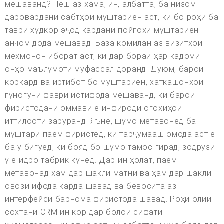
мешаванд? Пеш аз ҳама, ин, албатта, ба низом
даровардани сабтҳои муштариён аст, ки бо роҳи ба
таври худкор эҷод кардани пойгоҳи муштариён
анҷом дода мешавад. База комилан аз визитҳои
меҳмонон иборат аст, ки дар бораи ҳар кадоми
онҳо маълумоти муфассал доранд. Дуюм, барои
коркард ва иртибот бо муштариён, хаткашонҳои
гуногуни фаврӣ истифода мешаванд, ки барои
фиристодани оммавӣ ё инфиродӣ огоҳиҳои
иттилоотӣ заруранд. Яъне, шумо метавонед ба
муштарӣ паём фиристед, ки тарҷумааш омода аст ё
ба ӯ бигӯед, ки бояд бо шумо тамос гирад, зодрӯзи
ӯ ё идро табрик кунед. Дар ин ҳолат, паём
метавонад ҳам дар шакли матнӣ ва ҳам дар шакли
овозӣ ифода карда шавад ва бевосита аз
интерфейси барнома фиристода шавад. Роҳи олии
сохтани CRM ин кор дар болои сифати