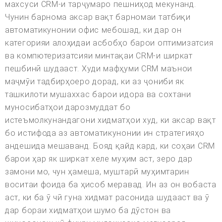
махсуси CRM-и тарҷумаро пешниҳод мекунанд.
Чунин барнома аксар вақт барномаи татбиқи
автоматикунонии офис мебошад, ки дар он
категорияи алоҳидаи асбобҳо барои оптимизатсия
ва компютеризатсияи минтақаи CRM-и ширкат
пешбинӣ шудааст. Худи мафҳуми CRM маънои
маҷмӯи тадбирҳоеро дорад, ки аз ҷониби як
ташкилоти мушаххас барои идора ва сохтани
муносибатҳои дарозмуддат бо
истеъмолкунандагони хидматҳои худ, ки аксар вақт
бо истифода аз автоматикунонии ин стратегияҳо
андешида мешаванд. Бояд қайд кард, ки соҳаи CRM
барои ҳар як ширкат хеле муҳим аст, зеро дар
замони мо, чун ҳамеша, муштарӣ муҳимтарин
воситаи фоида ба ҳисоб меравад. Ин аз он вобаста
аст, ки ба ӯ чӣ гуна хидмат расонида шудааст ва ӯ
дар бораи хидматҳои шумо ба дӯстон ва