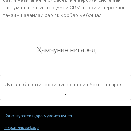
сатҳи нави агентӣ бирасед. Ин версияи системаи
тарҷумаи агентии тарҷумаи CRM дорои интерфейси
танзимшавандаи ҳар як корбар мебошад.
Ҳамчунин нигаред
Лутфан ба саҳифаҳои дигар дар ин бахш нигаред
Конфигуратсияҳоро муқоиса кунед
Нархи нармафзор