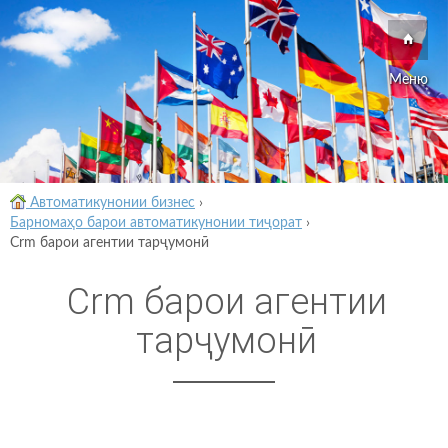
Меню
Автоматикунонии бизнес
›
Барномаҳо барои автоматикунонии тиҷорат
›
Crm барои агентии тарҷумонӣ
Crm барои агентии
тарҷумонӣ