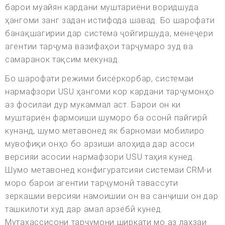
барои муайян кардани муштариёни воридшуда
ҳангоми занг задан истифода шавад. Бо шарофати
банақшагирии дар система ҷойгиршуда, менеҷери
агентии тарҷума вазифаҳои тарҷумаро зуд ва
самаранок тақсим мекунад.
Бо шарофати режими бисёркорбар, системаи
нармафзори USU ҳангоми кор кардани тарҷумонҳо
аз фосилаи дур мукаммал аст. Барои он ки
муштариён фармоиши шуморо ба осонӣ пайгирӣ
кунанд, шумо метавонед як барномаи мобилиро
мувофиқи онҳо бо арзиши алоҳида дар асоси
версияи асосии нармафзори USU таҳия кунед.
Шумо метавонед конфигуратсияи системаи CRM-и
моро барои агентии тарҷумонӣ тавассути
зеркашии версияи намоишии он ва санҷиши он дар
ташкилоти худ дар амал арзёбӣ кунед.
Мутахассисони тарҷумони ширкати мо аз лаҳзаи