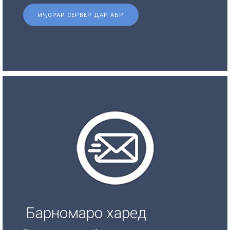
ИҶОРАИ СЕРВЕР ДАР АБР
Барномаро харед