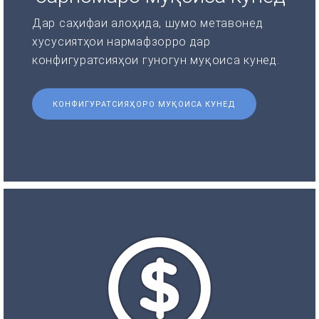
Дар саҳифаи алоҳида, шумо метавонед
хусусиятҳои нармафзорро дар
конфигуратсияҳои гуногун муқоиса кунед.
КОНФИГУРАТСИЯҲОРО МУҚОИСА КУНЕД