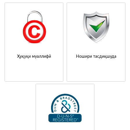
Ҳуқуқи муаллифӣ
Ношири тасдиқшуда