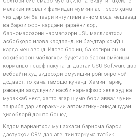
Сохтори системаро мустақилона, бидуни таҳсил ё
малакаи иловагӣ фаҳмидан мумкин аст, зеро ҳама
чиз дар он ба таври интуитивӣ анҷом дода мешавад
ва барои осон кардани ҷараёни кор,
барномасозони нармафзори USU маслиҳатҳои
асбобҳоро илова кардаанд, ки баъдтар хомӯш
карда мешаванд. Илова бар ин, ба хотири он ки
соҳибкорон маблағҳои буҷетиро барои омӯзиши
кормандон сарф накунанд, дастаи USU Software дар
вебсайти худ видеоҳои омӯзишии ройгонро ҷой
додааст, то ҳама тамошо кунанд. Ҳамин тариқ,
раванди азхудкунии насби нармафзор хеле зуд ва
мураккаб нест, ҳатто агар шумо бори аввал чунин
таҷриба дар идоракунии автоматикунонидашудаи
ҳисобдорӣ дошта бошед.
Кадом вариантҳои мушаххаси барнома барои
дастурҳои CRM дар агентии тарҷума татбиқ