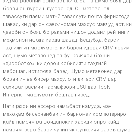
хидматрасонии офис аст, ки албатта шумо бояд дар
бораи он пурсиш гузаронед. Он метавонад
тавассути паёми матнӣ тавассути почта фиристода
шавад, ки дар он саволномаи махсус мавҷуд аст, ки
ҷавоби он бояд бо рақами нишон додани рейтинги
меҳмонон ифода карда шавад. Бешубҳа, барои
таҳлили ин маълумоте, ки барои идораи CRM лозим
аст, шумо метавонед аз функсияҳои бахши
«Ҳисоботҳо», ки дорои қобилияти таҳлилӣ
мебошад, истифода баред. Шумо метавонед дар
бораи ин ва бисёр маҳсулоти дигари CRM дар
саҳифаи расмии нармафзори USU дар Tools
Интернет маълумоти бештар гиред.
Натиҷаҳои ин эссеро ҷамъбаст намуда, ман
мехоҳам бисёрҷанбаи ин барномаи компютериро
қайд намоям ва фоиданокии хариди онро қайд
намоям, зеро барои чунин як функсияи васеъ шумо