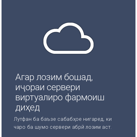
Агар лозим бошад,
иҷораи сервери
виртуалиро фармоиш
диҳед
Лутфан ба баъзе сабабҳое нигаред, ки
чаро ба шумо сервери абрӣ лозим аст.