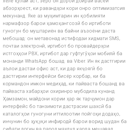
хеле қулай аст, зеро он дорои доираи васеи
абзорҳоест, ки равандҳои кори онро оптимизатсия
мекунанд. Яке аз муҳимтарин ин қобилияти
нармафзор барои ҳамоҳангсозӣ бо иртиботи
гуногун бо муштариён ва байни аъзоёни даста
мебошад: он метавонад истифодаи хидмати SMS,
почтаи электронӣ, иртибот бо провайдерҳои
истгоҳҳои PBX, иртибот дар гуфтугӯҳои мобилӣ ба
монанди WhatsApp бошад. ва Viber. Ин як дастгирии
аълои дастаи офис аст, ки дар якҷоягӣ бо
дастгирии интерфейси бисёр корбар, ки ба
кормандон имкон медиҳад, ки пайваста бошанд ва
пайваста хабарҳои охиринро мубодила кунанд.
Ҳамзамон, майдони кории ҳар як тарҷумон дар
интерфейс бо танзимоти дастрасии шахсӣ ба
каталогҳои гуногуни иттилоотии пойгоҳи додаҳо,
инчунин бо ҳуқуқи инфиродӣ барои ворид шудан ба
сифати логин ва парол маҳдуд карда мешавад.