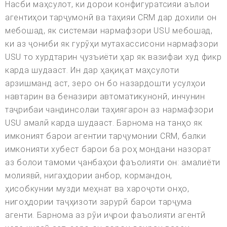
Насби маҳсулот, ки дорои конфигуратсияи аълои
агентиҳои тарҷумонӣ ва таҳияи CRM дар дохили он
мебошад, як системаи нармафзори USU мебошад,
ки аз ҷониби як гурӯҳи мутахассисони нармафзори
USU то хурдтарин ҷузъиёти ҳар як вазифаи худ фикр
карда шудааст. Ин дар ҳақиқат маҳсулоти
арзишманд аст, зеро он бо назардошти усулҳои
навтарин ва беназири автоматикунонӣ, инчунин
таҷрибаи чандинсолаи таҳиягарон аз нармафзори
USU амалӣ карда шудааст. Барнома на танҳо як
имконият барои агентии тарҷумонии CRM, балки
имконияти хубест барои ба роҳ мондани назорат
аз болои тамоми ҷанбаҳои фаъолияти он: амалиёти
молиявӣ, нигаҳдории анбор, кормандон,
ҳисобкунии музди меҳнат ва хароҷоти онҳо,
нигоҳдории таҷҳизоти зарурӣ барои тарҷума
агенти. Барнома аз рӯи иҷрои фаъолияти агентӣ