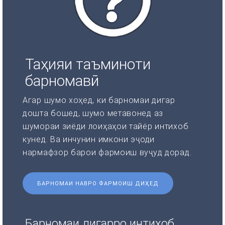
Таҳияи таъминоти
барномавӣ
Агар шумо хоҳед, ки барномаи дигар
дошта бошед, шумо метавонед аз
шумораи зиёди лоиҳаҳои тайёр интихоб
кунед. Ва инчунин имкони эҷоди
нармафзор барои фармоиш вуҷуд дорад.
БАРНОМАИ НАВРО ФАРМОИШ ДИҲЕД
Барномаи дигарро интихоб