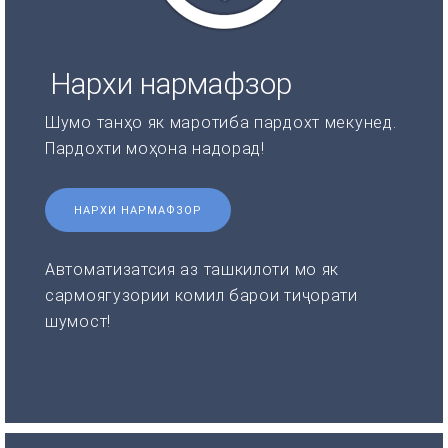
Нархи нармафзор
Шумо танҳо як маротиба пардохт мекунед.
Пардохти моҳона надорад!
НАРХИ НАРМАФЗОР
Автоматизатсия аз ташкилоти мо як
сармоягузории комил барои тиҷорати
шумост!