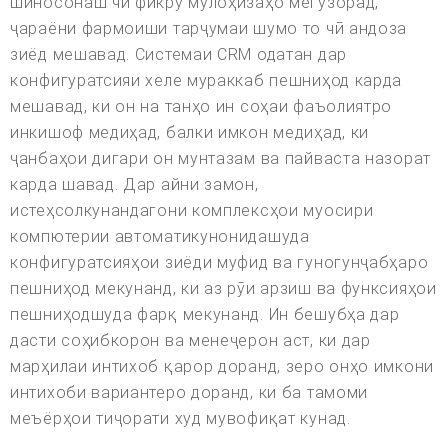
шиносонаш чӣ фикру мулоҳизаҳо мегузорад,
ҷараёни фармоиши тарҷумаи шумо то чӣ андоза
зиёд мешавад. Системаи CRM одатан дар
конфигуратсияи хеле мураккаб пешниҳод карда
мешавад, ки он на танҳо ин соҳаи фаъолиятро
инкишоф медиҳад, балки имкон медиҳад, ки
ҷанбаҳои дигари он мунтазам ва пайваста назорат
карда шавад. Дар айни замон,
истеҳсолкунандагони комплексҳои муосири
компютерии автоматикунонидашуда
конфигуратсияҳои зиёди муфид ва гуногунҷабҳаро
пешниҳод мекунанд, ки аз рӯи арзиш ва функсияҳои
пешниҳодшуда фарқ мекунанд. Ин бешубҳа дар
дасти соҳибкорон ва менеҷерон аст, ки дар
марҳилаи интихоб қарор доранд, зеро онҳо имкони
интихоби вариантеро доранд, ки ба тамоми
меъёрҳои тиҷорати худ мувофиқат кунад.