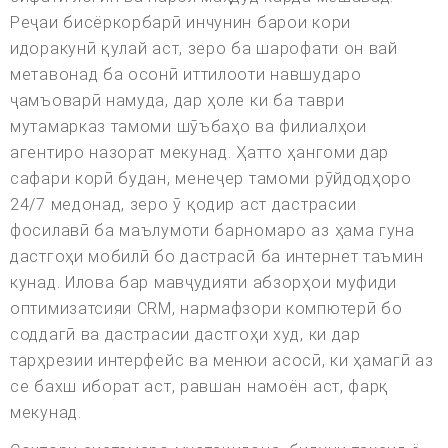
Реҷаи бисёркорбарӣ инчунин барои кори
идоракунӣ қулай аст, зеро ба шарофати он вай
метавонад ба осонӣ иттилооти навшударо
ҷамъоварӣ намуда, дар ҳоле ки ба таври
мутамарказ тамоми шӯъбаҳо ва филиалҳои
агентиро назорат мекунад. Ҳатто ҳангоми дар
сафари корӣ будан, менеҷер тамоми рӯйдодҳоро
24/7 медонад, зеро ӯ қодир аст дастрасии
фосилавӣ ба маълумоти барномаро аз ҳама гуна
дастгоҳи мобилӣ бо дастрасӣ ба интернет таъмин
кунад. Илова бар мавҷудияти абзорҳои муфиди
оптимизатсияи CRM, нармафзори компютерӣ бо
соддагӣ ва дастрасии дастгоҳи худ, ки дар
тарҳрезии интерфейс ва менюи асосӣ, ки ҳамагӣ аз
се бахш иборат аст, равшан намоён аст, фарқ
мекунад.