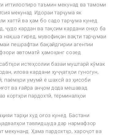
ти иттилоотиро таъмин мекунад ва тамоми
сия мекунад. Идораи тарҷума як
и хаттӣ ва ҳам бо садо тарҷума кунед.
, ҷудо кардан ва тақсим кардани онҳо ба
а нақша гиред, мувофиқан вақти тарҷумаи
номаи пешрафтаи бақайдгирии агентии
фзори автоматӣ ҳамоҳанг созед.
сабтҳои истеҳсолии базаи муштарӣ кӯмак
рдан, илова кардани ҳуҷҷатҳои гуногун,
ӣ, паёмҳои умумӣ ё шахсӣ аз ҳисоби
ғот ва ғайра анҷом дода мешавад.
 аз кортҳои пардохтӣ, терминалҳои
ҳияи тарҳи худ оғоз кунед. Бастани
 ҷадвалҳои тавлидшуда дар нармафзор
 мекунанд. Ҳама пардохтҳо, хароҷот ва