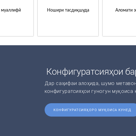
 муаллифӣ
Ношири тасдиқшуда
Аломати 
Конфигуратсияҳои ба
Дар саҳифаи алоҳида, шумо метаво
конфигуратсияҳои гуногун муқоиса 
КОНФИГУРАТСИЯҲОРО МУҚОИСА КУНЕД