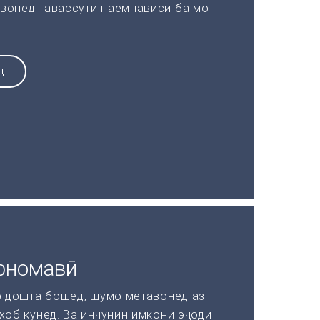
вонед тавассути паёмнависӣ ба мо
Д
рномавӣ
р дошта бошед, шумо метавонед аз
хоб кунед. Ва инчунин имкони эҷоди