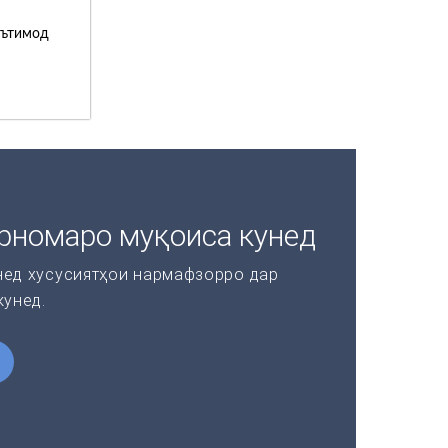
эътимод
рномаро муқоиса кунед
нед хусусиятҳои нармафзорро дар
кунед.