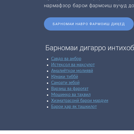
нармафзор барои фармоиш вуҷуд до
БАРНОМАИ НАВРО ФАРМОИШ ДИҲЕД
Барномаи дигарро интихоб
Савдо ва анбор
Истеҳсол ва маҳсулот
Амалиётҳои молиявӣ
Кӯмаки тиббӣ
Саноати зебоӣ
Варзиш ва фароғат
Мошинҳо ва таҳвил
Хизматрасонӣ барои мардум
Барои ҳар як ташкилот