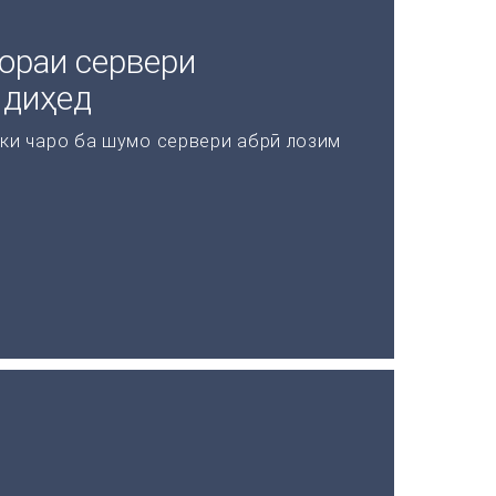
ораи сервери
 диҳед
 ки чаро ба шумо сервери абрӣ лозим