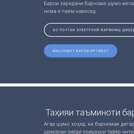
Барои харидани барнома шумо мета
нома ё паём нависед
БО ПОЧТАИ ЭЛЕКТРОНӢ ФАРМОИШ ДИҲЕ
МАЪЛУМОТ БАРОИ ИРТИБОТ
Таҳияи таъминоти ба
Агар шумо хоҳед, ки барномаи дига
шумораи зиёди лоиҳаҳои тайёр инти