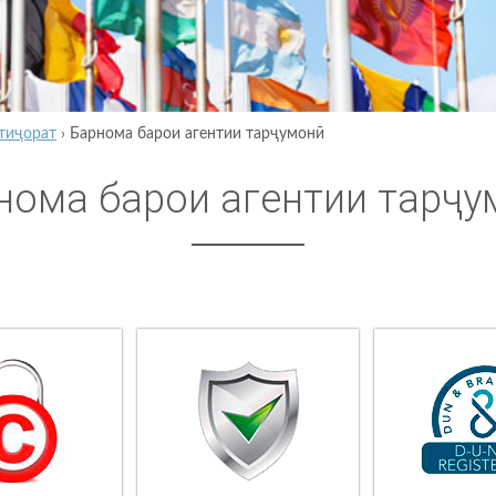
тиҷорат
›
Барнома барои агентии тарҷумонӣ
нома барои агентии тарҷу