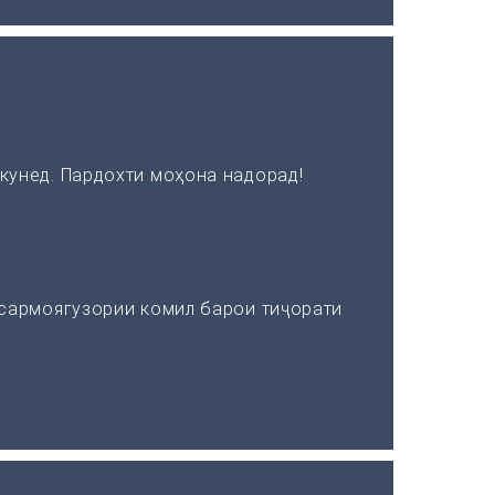
кунед. Пардохти моҳона надорад!
 сармоягузории комил барои тиҷорати