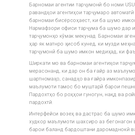
Барномаи агентии тарҷумонӣ бо номи USU
равандҳои агентиҳои тарҷумаро автоматӣ 
барномаи бисёрсоҳаест, ки ба шумо имкон
Нармафзори офиси тарҷума ба шумо дар и
тарҷумонҳо кӯмак мекунад. Барномаи аген
ҳар як матнро ҳисоб кунед, ки музди меҳ
тарҷумонӣ ба шумо имкон медиҳад, ки фаъ
Ширкати мо ва барномаи агентиҳои тарҷу
мерасонанд, ки дар он ба ғайр аз маълумо
шартномаҳо, санадҳо ва ғайра имконпазир 
маълумоти тамос бо муштарӣ барои пешни
Пардохтҳо бо роҳҳои гуногун, нақд ва ро
пардохтӣ.
Интерфейси возеҳ ва дастрас ба шумо имко
худкор маълумоти шахсиро аз бегонагон 
барои баланд бардоштани даромаднокӣ ва