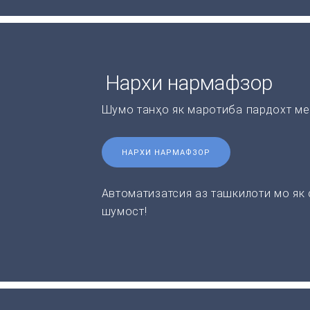
Нархи нармафзор
Шумо танҳо як маротиба пардохт ме
НАРХИ НАРМАФЗОР
Автоматизатсия аз ташкилоти мо як
шумост!