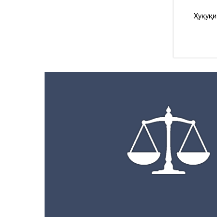
Ҳуқуқи