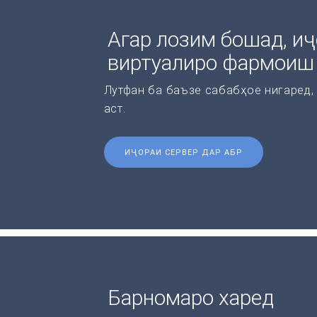
Агар лозим бошад, иҷ
виртуалиро фармоиш
Лутфан ба баъзе сабабҳое нигаред,
аст.
ИҶОРАИ СЕРВЕР ДАР АБР
Барномаро харед