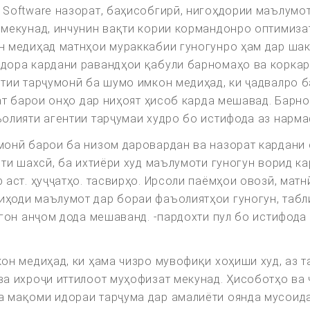
 Software назорат, баҳисобгирӣ, нигоҳдории маълумо
мекунад, инчунин вақти кории кормандонро оптимизат
 медиҳад матнҳои мураккабии гуногунро ҳам дар шакл
дора кардани равандҳои қабули барномаҳо ва коркард
тии тарҷумонӣ ба шумо имкон медиҳад, ки ҷадвалро б
нат барои онҳо дар ниҳоят ҳисоб карда мешавад. Бар
олияти агентии тарҷумаи худро бо истифода аз нарма
монӣ барои ба низом даровардан ва назорат кардани 
ти шахсӣ, ба ихтиёри худ маълумоти гуногун ворид ка
аст. ҳуҷҷатҳо. тасвирҳо. Ирсоли паёмҳои овозӣ, матн
ҳоди маълумот дар бораи фаъолиятҳои гуногун, табли
йгон анҷом дода мешаванд. -пардохти пул бо истифода
н медиҳад, ки ҳама чизро мувофиқи хоҳиши худ, аз та
ва ихроҷи иттилоот муҳофизат мекунад. Ҳисоботҳо ва
 мақоми идораи тарҷума дар амалиёти оянда мусоидат