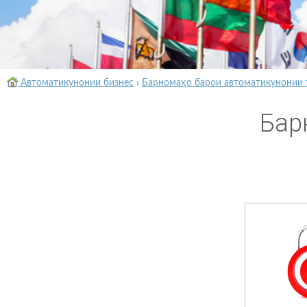
Автоматикунонии бизнес
›
Барномаҳо барои автоматикунонии 
Бар