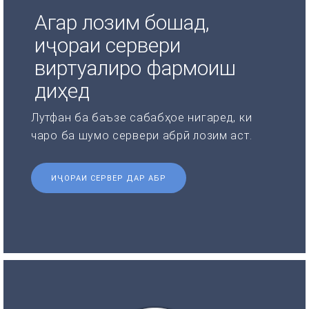
Агар лозим бошад,
иҷораи сервери
виртуалиро фармоиш
диҳед
Лутфан ба баъзе сабабҳое нигаред, ки
чаро ба шумо сервери абрӣ лозим аст.
ИҶОРАИ СЕРВЕР ДАР АБР