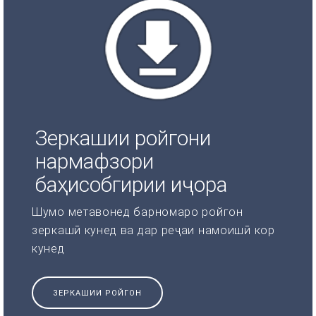
Зеркашии ройгони
нармафзори
баҳисобгирии иҷора
Шумо метавонед барномаро ройгон
зеркашӣ кунед ва дар реҷаи намоишӣ кор
кунед
ЗЕРКАШИИ РОЙГОН