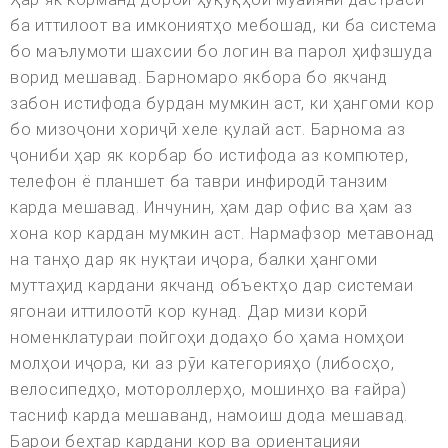
ба иттилоот ва имкониятҳо мебошад, ки ба система
бо маълумоти шахсии бо логин ва парол ҳифзшуда
ворид мешавад. Барномаро якбора бо якчанд
забон истифода бурдан мумкин аст, ки ҳангоми кор
бо мизоҷони хориҷӣ хеле қулай аст. Барнома аз
ҷониби ҳар як корбар бо истифода аз компютер,
телефон ё планшет ба таври инфиродӣ танзим
карда мешавад. Инчунин, ҳам дар офис ва ҳам аз
хона кор кардан мумкин аст. Нармафзор метавонад
на танҳо дар як нуқтаи иҷора, балки ҳангоми
муттаҳид кардани якчанд объектҳо дар системаи
ягонаи иттилоотӣ кор кунад. Дар мизи корӣ
номенклатураи пойгоҳи додаҳо бо ҳама номҳои
молҳои иҷора, ки аз рӯи категорияҳо (либосҳо,
велосипедҳо, мотороллерҳо, мошинҳо ва ғайра)
тасниф карда мешаванд, намоиш дода мешавад.
Барои беҳтар кардани кор ва ориентацияи