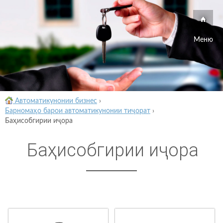
Меню
Автоматикунонии бизнес
›
Барномаҳо барои автоматикунонии тиҷорат
›
Баҳисобгирии иҷора
Баҳисобгирии иҷора