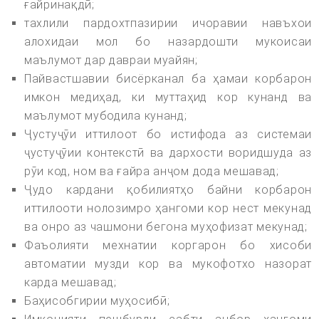
ғайринақдӣ;
тахлили пардохтпазирии ичоравии навъхои
алохидаи мол бо назардошти мукоисаи
маълумот дар давраи муайян;
Пайвастшавии бисёрканал ба ҳамаи корбарон
имкон медиҳад, ки муттаҳид кор кунанд ва
маълумот мубодила кунанд;
Ҷустуҷӯи иттилоот бо истифода аз системаи
ҷустуҷӯии контекстӣ ва дархости воридшуда аз
рӯи код, ном ва ғайра анҷом дода мешавад;
Ҷудо кардани қобилиятҳо байни корбарон
иттилооти нолозимро ҳангоми кор нест мекунад
ва онро аз чашмони бегона муҳофизат мекунад;
Фаъолияти мехнатии коргарон бо хисоби
автоматии музди кор ва мукофотхо назорат
карда мешавад;
Баҳисобгирии муҳосибӣ;