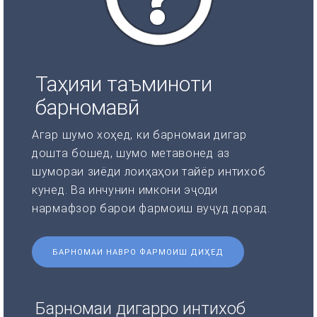
Таҳияи таъминоти
барномавӣ
Агар шумо хоҳед, ки барномаи дигар
дошта бошед, шумо метавонед аз
шумораи зиёди лоиҳаҳои тайёр интихоб
кунед. Ва инчунин имкони эҷоди
нармафзор барои фармоиш вуҷуд дорад.
БАРНОМАИ НАВРО ФАРМОИШ ДИҲЕД
Барномаи дигарро интихоб