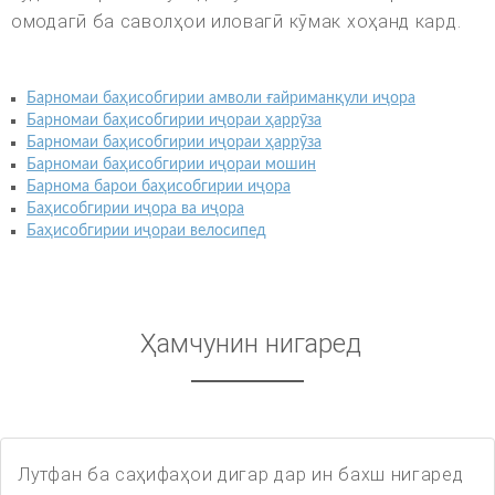
омодагӣ ба саволҳои иловагӣ кӯмак хоҳанд кард.
Барномаи баҳисобгирии амволи ғайриманқули иҷора
Барномаи баҳисобгирии иҷораи ҳаррӯза
Барномаи баҳисобгирии иҷораи ҳаррӯза
Барномаи баҳисобгирии иҷораи мошин
Барнома барои баҳисобгирии иҷора
Баҳисобгирии иҷора ва иҷора
Баҳисобгирии иҷораи велосипед
Ҳамчунин нигаред
Лутфан ба саҳифаҳои дигар дар ин бахш нигаред