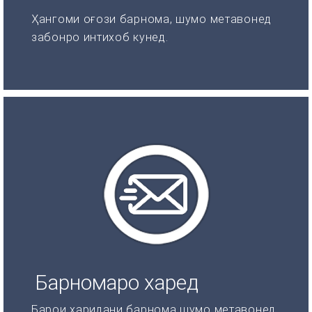
Ҳангоми оғози барнома, шумо метавонед
забонро интихоб кунед.
Барномаро харед
Барои харидани барнома шумо метавонед