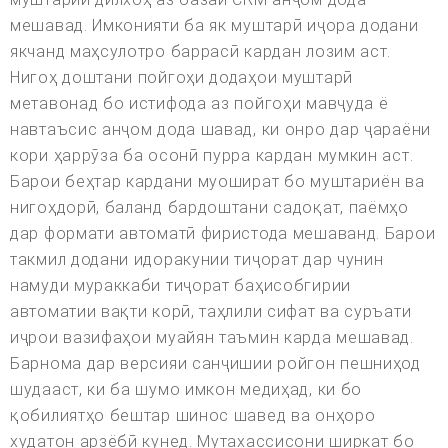
мешавад. Имконияти ба як муштарӣ иҷора додани
якчанд маҳсулотро баррасӣ кардан лозим аст.
Нигоҳ доштани пойгоҳи додаҳои муштарӣ
метавонад бо истифода аз пойгоҳи мавҷуда ё
навтаъсис анҷом дода шавад, ки онро дар ҷараёни
кори ҳаррӯза ба осонӣ пурра кардан мумкин аст.
Барои беҳтар кардани муошират бо муштариён ва
нигоҳдорӣ, баланд бардоштани садоқат, паёмҳо
дар формати автоматӣ фиристода мешаванд. Барои
такмил додани идоракунии тиҷорат дар чунин
намуди мураккаби тиҷорат баҳисобгирии
автоматии вақти корӣ, таҳлили сифат ва суръати
иҷрои вазифаҳои муайян таъмин карда мешавад.
Барнома дар версияи санҷишии ройгон пешниҳод
шудааст, ки ба шумо имкон медиҳад, ки бо
қобилиятҳо бештар шинос шавед ва онҳоро
худатон арзёбӣ кунед. Мутахассисони ширкат бо