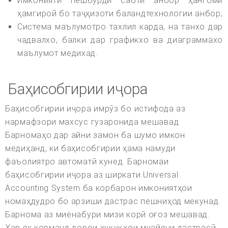
Имконияти пешбурди сабти анбор ҳангоми
ҳамгироӣ бо таҷҳизоти баландтехнологии анбор;
Система маълумотро тахлил карда, на танхо дар
чадвалхо, балки дар графикхо ва диаграммахо
маълумот медихад.
Баҳисобгирии иҷора
Баҳисобгирии иҷора имрӯз бо истифода аз
нармафзори махсус гузаронида мешавад.
Барномаҳо дар айни замон ба шумо имкон
медиҳанд, ки баҳисобгирии ҳама намуди
фаъолиятро автоматӣ кунед. Барномаи
баҳисобгирии иҷора аз ширкати Universal
Accounting System ба корбарон имкониятҳои
номаҳдудро бо арзиши дастрас пешниҳод мекунад.
Барнома аз миёнабури мизи корӣ оғоз мешавад.
Ҳар як корманд дорои ҳуқуқҳои муайяни дастрасӣ