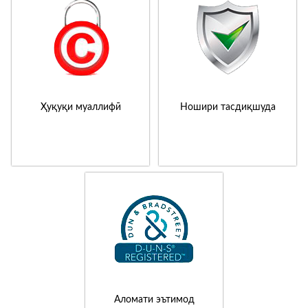
Ҳуқуқи муаллифӣ
Ношири тасдиқшуда
Аломати эътимод