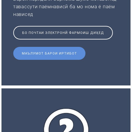
тавассути паёмнависӣ ба мо нома ё паём
нависед
БО ПОЧТАИ ЭЛЕКТРОНӢ ФАРМОИШ ДИҲЕД
МАЪЛУМОТ БАРОИ ИРТИБОТ