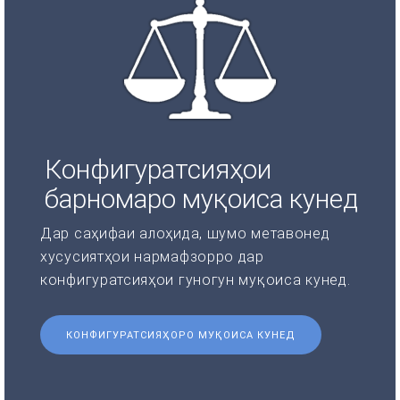
Конфигуратсияҳои
барномаро муқоиса кунед
Дар саҳифаи алоҳида, шумо метавонед
хусусиятҳои нармафзорро дар
конфигуратсияҳои гуногун муқоиса кунед.
КОНФИГУРАТСИЯҲОРО МУҚОИСА КУНЕД