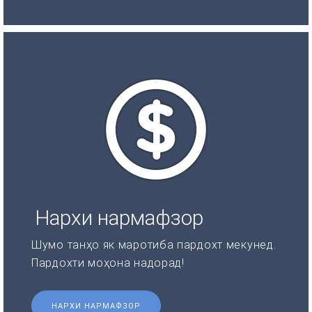
Нархи нармафзор
Шумо танҳо як маротиба пардохт мекунед.
Пардохти моҳона надорад!
НАРХИ НАРМАФЗОР