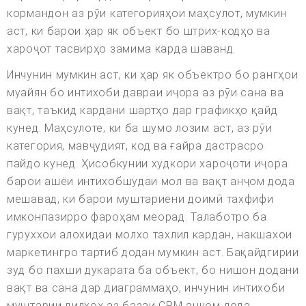
кормандон аз рӯи категорияҳои маҳсулот, мумкин
аст, ки барои ҳар як объект бо штрих-кодҳо ва
хароҷот тасвирҳо замима карда шаванд.
Инчунин мумкин аст, ки ҳар як объектро бо рангҳои
муайян бо интихоби давраи иҷора аз рӯи сана ва
вақт, таъкид кардани шартҳо дар графикҳо қайд
кунед. Маҳсулоте, ки ба шумо лозим аст, аз рӯи
категория, мавҷудият, код ва ғайра дастрасро
пайдо кунед. Ҳисобкунии худкори хароҷоти иҷора
барои ашёи интихобшудаи мол ва вақт анҷом дода
мешавад, ки барои муштариёни доимӣ тахфифи
имконпазирро фароҳам меорад. Талаботро ба
гуруххои алохидаи молхо тахлил кардан, накшахои
маркетингро тартиб додан мумкин аст. Бақайдгирии
зуд бо пахши дукарата ба объект, бо нишон додани
вақт ва сана дар диаграммаҳо, инчунин интихоби
муштарии дилхоҳ аз базаи CRM анҷом дода