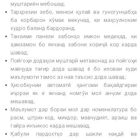
муштариён мебошад;
Тарҳрезии зебо, менюи қулай ва гуногунҷабҳа
ба корбарон кӯмак мекунад, ки маҳсулнокии
худро баланд бардоранд;
Танзими панели забонҳо имкон медиҳад, ки
ҳамзамон бо якчанд забони хориҷӣ кор карда
шавад;
Пойгоҳи додаҳои муштарӣ метавонад аз пойгоҳи
мавҷуда тағир дода шавад ё бо иловаи зуди
маълумоти тамос аз нав таъсис дода шавад;
Ҳисобкунии автоматӣ ҳангоми бақайдгирии
иҷораи як ё якчанд номгӯи мол анҷом дода
мешавад;
Маълумот дар бораи мол дар номенклатура бо
расм, штрих-код, микдор, мавчудият, арзиш ва
гайра инъикос карда мешавад;
Қабули пардохтҳо дар шакли нақдӣ ва