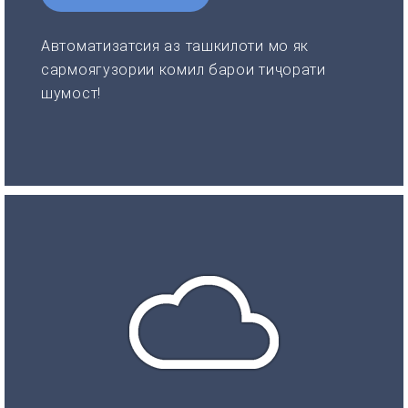
Автоматизатсия аз ташкилоти мо як
сармоягузории комил барои тиҷорати
шумост!