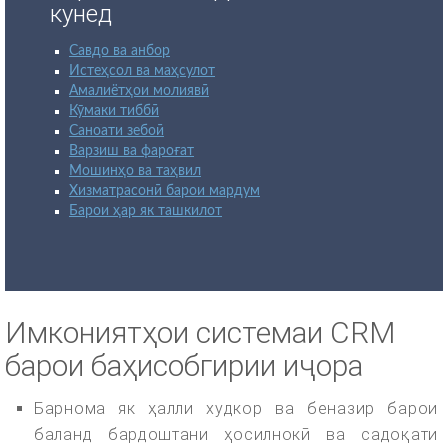
кунед
Савдо ва анбор
Истеҳсол ва маҳсулот
Амалиётҳои молиявӣ
Кӯмаки тиббӣ
Саноати зебоӣ
Варзиш ва фароғат
Мошинҳо ва таҳвил
Хизматрасонӣ барои мардум
Барои ҳар як ташкилот
Имкониятҳои системаи CRM
барои баҳисобгирии иҷора
Барнома як ҳалли худкор ва беназир барои
баланд бардоштани ҳосилнокӣ ва садоқати