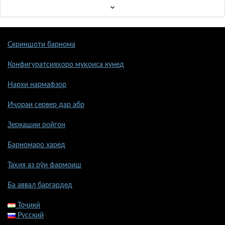
Скриншоти барнома
Конфигуратсияҳоро муқоиса кунед
Нархи нармафзор
Иҷораи сервер дар абр
Зеркашии ройгон
Барномаро харед
Таҳия аз рӯи фармоиш
Ба аввал баргардед
Тоҷикӣ
Русский