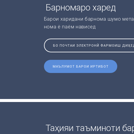
Барномаро харед
Барои харидани барнома шумо мета
нома ё паём нависед
БО ПОЧТАИ ЭЛЕКТРОНӢ ФАРМОИШ ДИҲЕ
МАЪЛУМОТ БАРОИ ИРТИБОТ
Таҳияи таъминоти ба