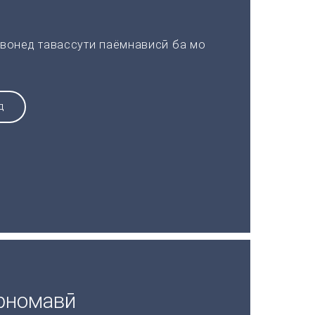
вонед тавассути паёмнависӣ ба мо
Д
рномавӣ