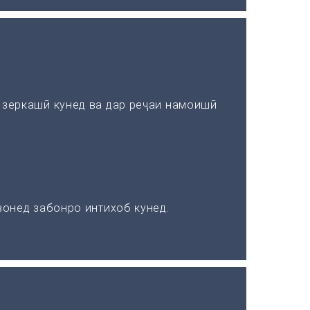
зеркашӣ кунед ва дар реҷаи намоишӣ
онед забонро интихоб кунед.