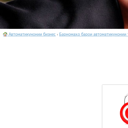
Автоматикунонии бизнес
›
Барномаҳо барои автоматикунонии 