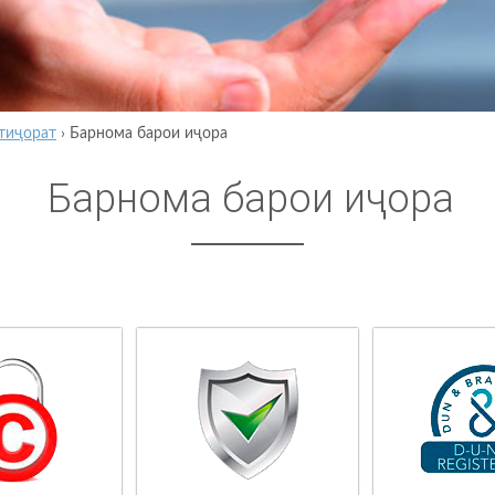
тиҷорат
›
Барнома барои иҷора
Барнома барои иҷора