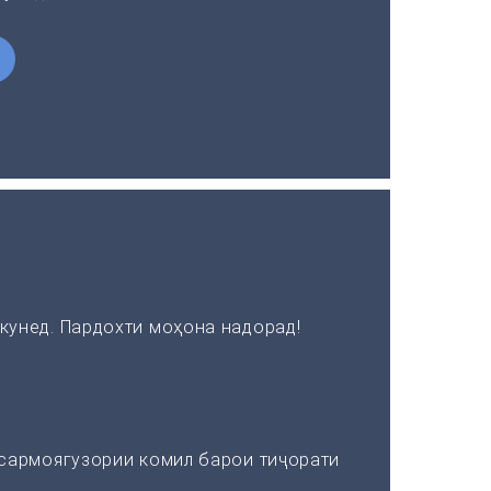
кунед. Пардохти моҳона надорад!
 сармоягузории комил барои тиҷорати