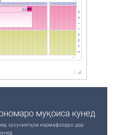
рномаро муқоиса кунед
нед хусусиятҳои нармафзорро дар
кунед.