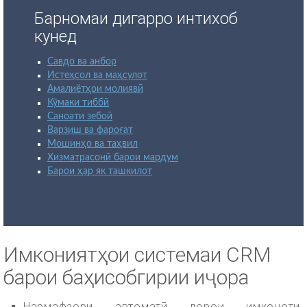
Барномаи дигарро интихоб
кунед
Савдо ва анбор
Истеҳсол ва маҳсулот
Амалиётҳои молиявӣ
Кӯмаки тиббӣ
Саноати зебоӣ
Варзиш ва фароғат
Мошинҳо ва таҳвил
Хизматрасонӣ барои мардум
Барои ҳар як ташкилот
Имкониятҳои системаи CRM
барои баҳисобгирии иҷора
Нармафзори автоматӣ дорои имконоти