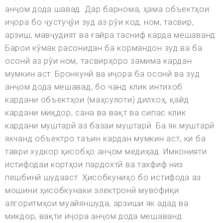
анҷом дода шавад. Дар барнома, ҳама объектҳои
иҷора бо ҷустуҷӯи зуд аз рӯи код, ном, тасвир,
арзиш, мавҷудият ва ғайра тасниф карда мешаванд.
Барои кӯмак расонидан ба кормандон зуд ва ба
осонӣ аз рӯи ном, тасвирҳоро замима кардан
мумкин аст. Бронкунӣ ва иҷора ба осонӣ ва зуд
анҷом дода мешавад, бо чанд клик интихоб
кардани объектҳои (маҳсулоти) дилхоҳ, қайд
кардани миқдор, сана ва вақт ва сипас клик
кардани муштарӣ аз базаи муштарӣ. Ба як муштарӣ
якчанд объектро таъин кардан мумкин аст, ки ба
таври худкор ҳисобҳо анҷом медиҳад. Имконияти
истифодаи кортҳои пардохтӣ ва тахфиф низ
пешбинӣ шудааст. Ҳисобкуниҳо бо истифода аз
мошини ҳисобкунаки электронӣ мувофиқи
алгоритмҳои муайяншуда, арзиши як адад ва
микдор, вақти иҷора анҷом дода мешаванд.