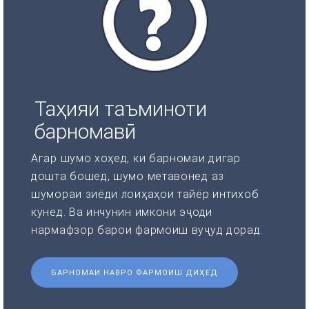
Таҳияи таъминоти
барномавӣ
Агар шумо хоҳед, ки барномаи дигар
дошта бошед, шумо метавонед аз
шумораи зиёди лоиҳаҳои тайёр интихоб
кунед. Ва инчунин имкони эҷоди
нармафзор барои фармоиш вуҷуд дорад.
БАРНОМАИ НАВРО ФАРМОИШ ДИҲЕД