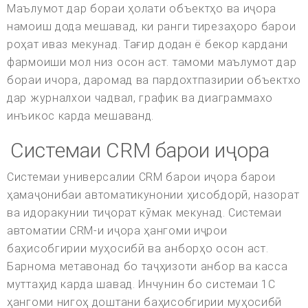
Маълумот дар бораи ҳолати объектҳо ва иҷора
намоиш дода мешавад, ки ранги тирезаҳоро барои
роҳат иваз мекунад. Тағир додан ё бекор кардани
фармоиши мол низ осон аст. тамоми маълумот дар
бораи ичора, даромад ва пардохтпазирии объектхо
дар журналхои чадвал, график ва диаграммахо
инъикос карда мешаванд.
Системаи CRM барои иҷора
Системаи универсалии CRM барои иҷора барои
ҳамаҷонибаи автоматикунонии ҳисобдорӣ, назорат
ва идоракунии тиҷорат кӯмак мекунад. Системаи
автоматии CRM-и иҷора ҳангоми иҷрои
баҳисобгирии муҳосибӣ ва анборҳо осон аст.
Барнома метавонад бо таҷҳизоти анбор ва касса
муттаҳид карда шавад. Инчунин бо системаи 1С
ҳангоми нигоҳ доштани баҳисобгирии муҳосибӣ