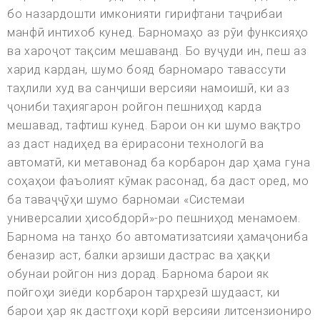
бо назардошти имконияти гирифтани таҷрибаи
манфӣ интихоб кунед. Барномаҳо аз рӯи функсияҳо
ва хароҷот тақсим мешаванд. Бо вуҷуди ин, пеш аз
харид кардан, шумо бояд барномаро тавассути
таҳлили худ ва санҷиши версияи намоишӣ, ки аз
ҷониби таҳиягарон ройгон пешниҳод карда
мешавад, тафтиш кунед. Барои он ки шумо вақтро
аз даст надиҳед ва ёрирасони технологӣ ва
автоматӣ, ки метавонад ба корбарон дар ҳама гуна
соҳаҳои фаъолият кӯмак расонад, ба даст оред, мо
ба таваҷҷӯҳи шумо барномаи «Системаи
универсалии ҳисобдорӣ»-ро пешниҳод менамоем.
Барнома на танҳо бо автоматизатсияи ҳамаҷониба
беназир аст, балки арзиши дастрас ва ҳаққи
обунаи ройгон низ дорад. Барнома барои як
пойгоҳи зиёди корбарон тарҳрезӣ шудааст, ки
барои ҳар як дастгоҳи корӣ версияи литсензиониро