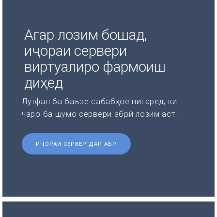
Агар лозим бошад,
иҷораи сервери
виртуалиро фармоиш
диҳед
Лутфан ба баъзе сабабҳое нигаред, ки
чаро ба шумо сервери абрӣ лозим аст.
ИҶОРАИ СЕРВЕР ДАР АБР