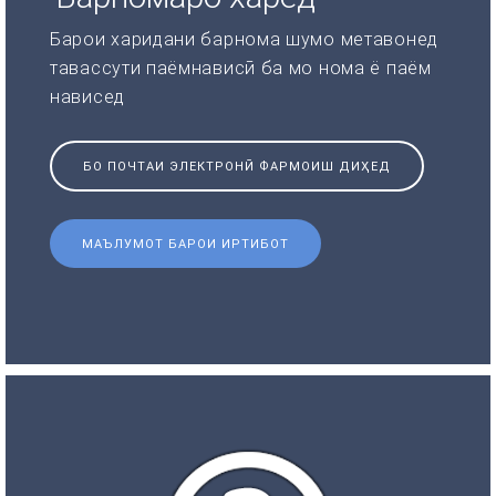
Барои харидани барнома шумо метавонед
тавассути паёмнависӣ ба мо нома ё паём
нависед
БО ПОЧТАИ ЭЛЕКТРОНӢ ФАРМОИШ ДИҲЕД
МАЪЛУМОТ БАРОИ ИРТИБОТ