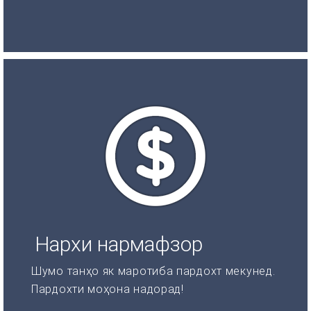
Нархи нармафзор
Шумо танҳо як маротиба пардохт мекунед.
Пардохти моҳона надорад!