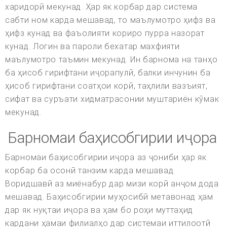
харидорӣ мекунад. Ҳар як корбар дар система
сабти ном карда мешавад, то маълумотро ҳифз ва
ҳифз кунад ва фаъолияти кориро пурра назорат
кунад. Логин ва пароли бехатар махфияти
маълумотро таъмин мекунад. Ин барнома на танҳо
ба ҳисоб гирифтани иҷорапулӣ, балки инчунин ба
ҳисоб гирифтани соатҳои корӣ, таҳлили вазъият,
сифат ва суръати хидматрасонии муштариён кӯмак
мекунад.
Барномаи баҳисобгирии иҷора
Барномаи баҳисобгирии иҷора аз ҷониби ҳар як
корбар ба осонӣ танзим карда мешавад.
Воридшавӣ аз миёнабур дар мизи корӣ анҷом дода
мешавад. Баҳисобгирии муҳосибӣ метавонад ҳам
дар як нуқтаи иҷора ва ҳам бо роҳи муттаҳид
кардани ҳамаи филиалҳо дар системаи иттилоотӣ