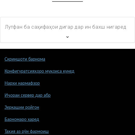
Лутфан ба саҳифаҳои дигар дар ин бахш нигаред
Скриншоти барнома
Конфигуратсияҳоро муқоиса кунед
Нархи нармафзор
Иҷораи сервер дар абр
Зеркашии ройгон
Барномаро харед
Таҳия аз рӯи фармоиш