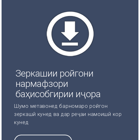
Зеркашии ройгони
нармафзори
баҳисобгирии иҷора
Шумо метавонед барномаро ройгон
зеркашӣ кунед ва дар реҷаи намоишӣ кор
кунед