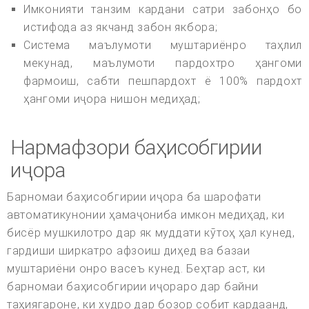
Имконияти танзим кардани сатри забонҳо бо
истифода аз якчанд забон якбора;
Система маълумоти муштариёнро таҳлил
мекунад, маълумоти пардохтро ҳангоми
фармоиш, сабти пешпардохт ё 100% пардохт
ҳангоми иҷора нишон медиҳад;
Нармафзори баҳисобгирии
иҷора
Барномаи баҳисобгирии иҷора ба шарофати
автоматикунонии ҳамаҷониба имкон медиҳад, ки
бисёр мушкилотро дар як муддати кӯтоҳ ҳал кунед,
гардиши ширкатро афзоиш диҳед ва базаи
муштариёни онро васеъ кунед. Беҳтар аст, ки
барномаи баҳисобгирии иҷораро дар байни
таҳиягароне, ки худро дар бозор собит кардаанд,