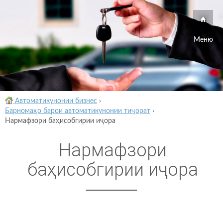
Меню
Автоматикунонии бизнес
›
Барномаҳо барои автоматикунонии тиҷорат
›
Нармафзори баҳисобгирии иҷора
Нармафзори
баҳисобгирии иҷора