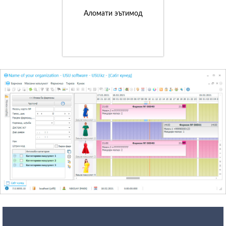
Аломати эътимод