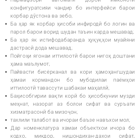
конфигуратсияи чандир бо интерфейси барои
корбар дӯстона ва зебо;
Ба ҳар як корбар ҳисоби инфиродӣ бо логин ва
парол барои ворид шудан таъин карда мешавад;
Ба ҳар як истифодабаранда ҳуқуқҳои муайяни
дастрасӣ дода мешавад;
Пойгоҳи ягонаи иттилоотӣ барои нигоҳ доштани
ҳама маълумот;
Пайвасти бисёрканал ва кори ҳамоҳангшудаи
ҳамаи кормандон бо мубодилаи паёмҳои
иттилоотӣ тавассути шабакаи маҳаллӣ;
Баҳисобгирии вақти корӣ бо ҳисобкунии музди
меҳнат, назорат аз болои сифат ва суръати
хизматрасонӣ ба мизоҷон;
тахлили талабот ва ичораи баъзе навъхои мол;
Дар номенклатура хамаи объектхои ичора бо
кодхо, микдор, нишондихан-дахои сифат,