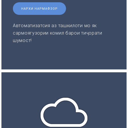
НАРХИ НАРМАФЗОР
Автоматизатсия аз ташкилоти мо як
сармоягузории комил барои тиҷорати
шумост!