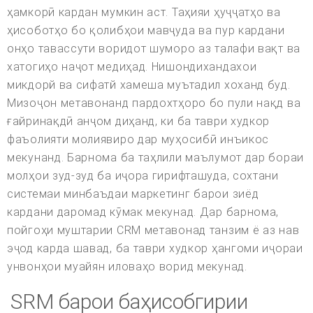
ҳамкорӣ кардан мумкин аст. Таҳияи ҳуҷҷатҳо ва
ҳисоботҳо бо қолибҳои мавҷуда ва пур кардани
онҳо тавассути воридот шуморо аз талафи вақт ва
хатогиҳо наҷот медиҳад. Нишондихандахои
микдорй ва сифатй хамеша муътадил хоханд буд.
Мизоҷон метавонанд пардохтҳоро бо пули нақд ва
ғайринақдӣ анҷом диҳанд, ки ба таври худкор
фаъолияти молиявиро дар муҳосибӣ инъикос
мекунанд. Барнома ба таҳлили маълумот дар бораи
молҳои зуд-зуд ба иҷора гирифташуда, сохтани
системаи минбаъдаи маркетинг барои зиёд
кардани даромад кӯмак мекунад. Дар барнома,
пойгоҳи муштарии CRM метавонад танзим ё аз нав
эҷод карда шавад, ба таври худкор ҳангоми иҷораи
унвонҳои муайян иловаҳо ворид мекунад.
SRM барои баҳисобгирии