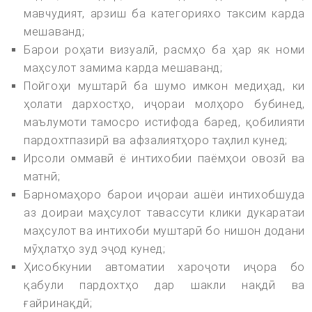
мавчудият, арзиш ба категорияхо таксим карда
мешаванд;
Барои роҳати визуалӣ, расмҳо ба ҳар як номи
маҳсулот замима карда мешаванд;
Пойгоҳи муштарӣ ба шумо имкон медиҳад, ки
ҳолати дархостҳо, иҷораи молҳоро бубинед,
маълумоти тамосро истифода баред, қобилияти
пардохтпазирӣ ва афзалиятҳоро таҳлил кунед;
Ирсоли оммавӣ ё интихобии паёмҳои овозӣ ва
матнӣ;
Барномаҳоро барои иҷораи ашёи интихобшуда
аз доираи маҳсулот тавассути клики дукаратаи
маҳсулот ва интихоби муштарӣ бо нишон додани
мӯҳлатҳо зуд эҷод кунед;
Ҳисобкунии автоматии хароҷоти иҷора бо
қабули пардохтҳо дар шакли нақдӣ ва
ғайринақдӣ;