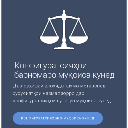
Конфигуратсияҳои
барномаро муқоиса кунед
Дар саҳифаи алоҳида, шумо метавонед
хусусиятҳои нармафзорро дар
конфигуратсияҳои гуногун муқоиса кунед.
КОНФИГУРАТСИЯҲОРО МУҚОИСА КУНЕД