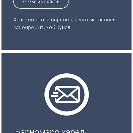
ЗЕРКАШИИ РОЙГОН
Ҳангоми оғози барнома, шумо метавонед
забонро интихоб кунед.
Барномаро харед