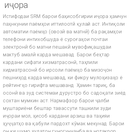
иҷора
Истифодаи SRM барои баҳисобгирии иҷора ҳамчун
паҳнкунии паёмҳои иттилоотӣ қулай аст. Интиқоли
автоматии паёмҳо (овозӣ ва матнӣ) ба рақамҳои
телефони интихобшуда ё суроғаҳои почтаи
электронӣ бо матни пешакӣ мувофиқашудаи
мактуб амалӣ карда мешавад. Барои беҳтар
кардани сифати хизматрасонӣ, таҳлили
хидматрасонӣ бо ирсоли паёмҳо ба мизоҷон
пешниҳод карда мешавад, ки фикру мулоҳизаҳо ё
рейтингҳо гирифта мешаванд. Ҳамин тариқ, ба
осонӣ ва зуд системаи дурустро бо садоқати зиёд
сохтан мумкин аст. Нармафзор барои ҷалби
муштариёни бештар тавассути ташкили зуди
иҷораи мол, ҳисоб кардани арзиш ва таҳияи
ҳуҷҷатҳо ва қабули пардохт кӯмак мекунад. Барои
он ки шумо худатон гуногунҷанба ва нотакрор