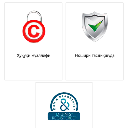
Ҳуқуқи муаллифӣ
Ношири тасдиқшуда