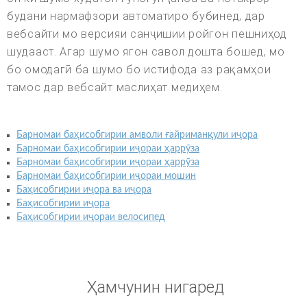
будани нармафзори автоматиро бубинед, дар
вебсайти мо версияи санҷишии ройгон пешниҳод
шудааст. Агар шумо ягон савол дошта бошед, мо
бо омодагӣ ба шумо бо истифода аз рақамҳои
тамос дар вебсайт маслиҳат медиҳем.
Барномаи баҳисобгирии амволи ғайриманқули иҷора
Барномаи баҳисобгирии иҷораи ҳаррӯза
Барномаи баҳисобгирии иҷораи ҳаррӯза
Барномаи баҳисобгирии иҷораи мошин
Баҳисобгирии иҷора ва иҷора
Баҳисобгирии иҷора
Баҳисобгирии иҷораи велосипед
Ҳамчунин нигаред