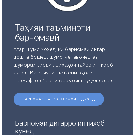
Таҳияи таъминоти
барномавӣ
Агар шумо хоҳед, ки барномаи дигар
дошта бошед, шумо метавонед аз
шумораи зиёди лоиҳаҳои тайёр интихоб
кунед. Ва инчунин имкони эҷоди
нармафзор барои фармоиш вуҷуд дорад.
БАРНОМАИ НАВРО ФАРМОИШ ДИҲЕД
Барномаи дигарро интихоб
кунед