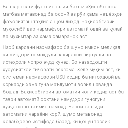
Ба шарофати функсионалии бахши «Ҳисоботҳо»
матбаа метавонад ба осонӣ аз рӯи ҳама меъёрҳои
фаъолияташ таҳлил анҷом диҳад. Баҳисобгирии
муҳосибӣ дар нармафзори автоматӣ оддӣ ва қулай
ва муҳимтар аз ҳама самаранок аст.
Насб кардани нармафзор ба шумо имкон медиҳад,
ки миқдори номаҳдуди захираҳои виртуалӣ ва
истеҳсоли чопро эҷод кунед. Бо назардошти
хусусиятхои тичорати реклама. Хеле муҳим аст, ки
системаи нармафзори USU қодир ба нигоҳдорӣ ва
коркарди ҳама гуна маълумоти воридшаванда
бошад. Баҳисобгирии автоматии чопӣ қодир аст ба
таври автоматӣ сохтани намудҳои гуногуни
ҳуҷҷатҳоро таъмин намояд. Барои тавлиди
автоматии ҷараёни корӣ, шумо метавонед
қолабҳоеро истифода баред, ки қонун тасдиқ