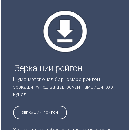
Зеркашии ройгон
Шумо метавонед барномаро ройгон
зеркашӣ кунед ва дар реҷаи намоишӣ кор
кунед
ЗЕРКАШИИ РОЙГОН