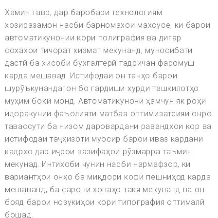
Хамин тавр, дар баробари технологиям
хозиразамон насби барномахои махсусе, ки барои
автоматикунонии кори полиграфия ва дигар
сохахои тичорат хизмат мекунанд, муносибати
дастй ба хисоби бухгалтерй тадричан фаромуш
карда мешавад. Истифодаи он танҳо барои
шурӯъкунандагон бо гардиши хурди ташкилотҳо
муҳим боқӣ монд. Автоматикунонӣ ҳамчун як роҳи
идоракунии фаъолияти матбаа оптимизатсияи онро
тавассути ба низом даровардани равандҳои кор ва
истифодаи таҷҳизоти муосир барои иваз кардани
кадрҳо дар иҷрои вазифаҳои рӯзмарра таъмин
мекунад. Интихоби чунин насби нармафзор, ки
вариантҳои онҳо ба миқдори кофӣ пешниҳод карда
мешаванд, ба сарони хонаҳо такя мекунанд ва он
бояд барои нозукиҳои кори типография оптималӣ
бошад.