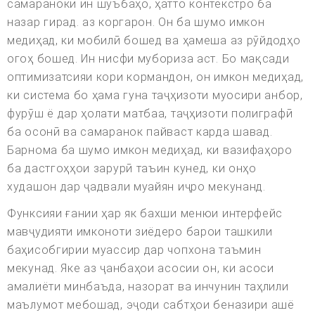
самараноки ин шӯъбаҳо, ҳатто контекстро ба
назар гирад. аз коргарон. Он ба шумо имкон
медиҳад, ки мобилӣ бошед ва ҳамеша аз рӯйдодҳо
огоҳ бошед. Ин нисфи мубориза аст. Бо мақсади
оптимизатсияи кори кормандон, он имкон медиҳад,
ки система бо ҳама гуна таҷҳизоти муосири анбор,
фурӯш ё дар ҳолати матбаа, таҷҳизоти полиграфӣ
ба осонӣ ва самаранок пайваст карда шавад.
Барнома ба шумо имкон медиҳад, ки вазифаҳоро
ба дастгоҳҳои зарурӣ таъин кунед, ки онҳо
худашон дар ҷадвали муайян иҷро мекунанд.
Функсияи ғании ҳар як бахши менюи интерфейс
мавҷудияти имконоти зиёдеро барои ташкили
баҳисобгирии муассир дар чопхона таъмин
мекунад. Яке аз ҷанбаҳои асосии он, ки асоси
амалиёти минбаъда, назорат ва инчунин таҳлили
маълумот мебошад, эҷоди сабтҳои беназири ашё