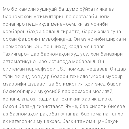
Мо бо камоли хушнудӣ ба шумо рӯйхати яке аз
барномаҳои маъмултарин ва серталаби чопи
хонагиро пешниҳод менамоем, ки аз ҷониби
корбарон баҳои баланд гирифта, барои ҳама гуна
соҳаи фаъолият мувофиқанд. Он аз ҷониби ширкати
нармафзори USU пешниҳод карда мешавад.
Таҳиягарон дар барномаҳои худ усулҳои беназири
автоматикунониро истифода мебаранд. Он
системаи нармафзори USU номида мешавад. Он дар
тӯли якчанд сол дар бозори технологияҳои муосир
муаррифӣ шудааст ва бо имкониятҳои зиёд барои
баҳисобгирии муҳосибӣ дар соҳаҳои молиявӣ,
хонагӣ, андоз, кадрӣ ва техникии ҳар як ширкат
баҳои баланд гирифтааст. Яъне, бар хилофи бисёре
аз барномаҳои рақобаткунанда, барнома на танҳо
як категорияи мушаххас, балки тамоми ҷанбаҳои
ҷараёни корро назорат мекунад. Барномаи