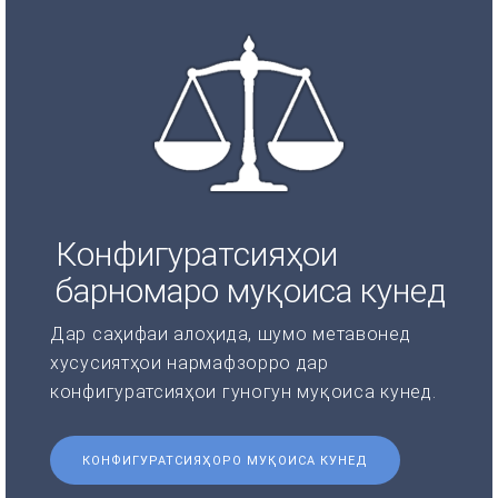
Конфигуратсияҳои
барномаро муқоиса кунед
Дар саҳифаи алоҳида, шумо метавонед
хусусиятҳои нармафзорро дар
конфигуратсияҳои гуногун муқоиса кунед.
КОНФИГУРАТСИЯҲОРО МУҚОИСА КУНЕД