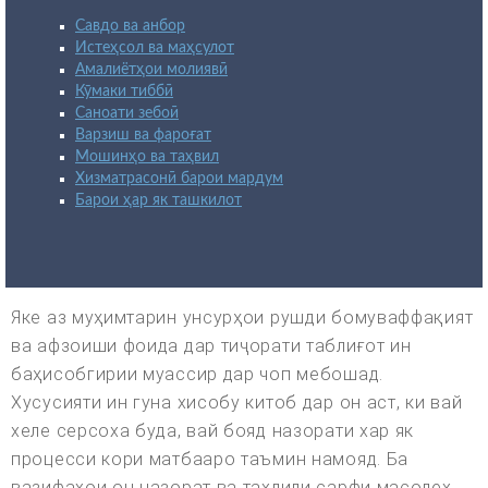
Савдо ва анбор
Истеҳсол ва маҳсулот
Амалиётҳои молиявӣ
Кӯмаки тиббӣ
Саноати зебоӣ
Варзиш ва фароғат
Мошинҳо ва таҳвил
Хизматрасонӣ барои мардум
Барои ҳар як ташкилот
Яке аз муҳимтарин унсурҳои рушди бомуваффақият
ва афзоиши фоида дар тиҷорати таблиғот ин
баҳисобгирии муассир дар чоп мебошад.
Хусусияти ин гуна хисобу китоб дар он аст, ки вай
хеле серсоха буда, вай бояд назорати хар як
процесси кори матбааро таъмин намояд. Ба
вазифахои он назорат ва тахлили сарфи масолех