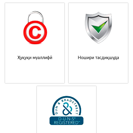
Ҳуқуқи муаллифӣ
Ношири тасдиқшуда