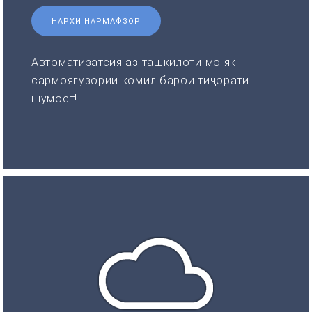
НАРХИ НАРМАФЗОР
Автоматизатсия аз ташкилоти мо як
сармоягузории комил барои тиҷорати
шумост!