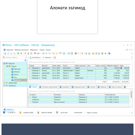
Аломати эътимод