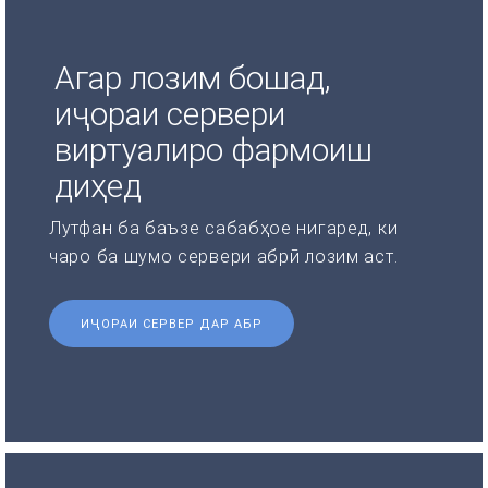
Агар лозим бошад,
иҷораи сервери
виртуалиро фармоиш
диҳед
Лутфан ба баъзе сабабҳое нигаред, ки
чаро ба шумо сервери абрӣ лозим аст.
ИҶОРАИ СЕРВЕР ДАР АБР