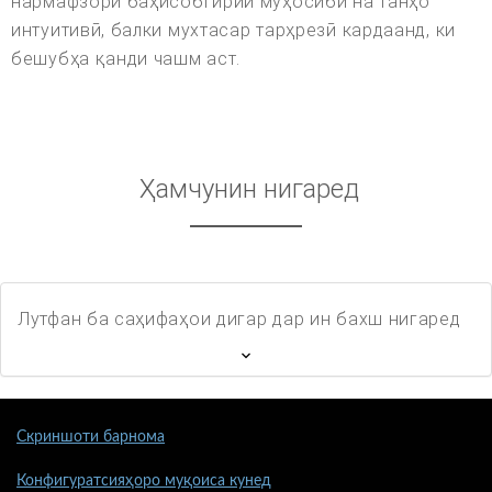
нармафзори баҳисобгирии муҳосибӣ на танҳо
интуитивӣ, балки мухтасар тарҳрезӣ кардаанд, ки
бешубҳа қанди чашм аст.
Ҳамчунин нигаред
Лутфан ба саҳифаҳои дигар дар ин бахш нигаред
Скриншоти барнома
Конфигуратсияҳоро муқоиса кунед