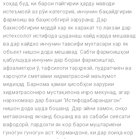
хоҳад буд, ки барои пайгирии ҳарду маводи
истеъмолӣ аз рӯи категория, инчунин бақайдгирии
фармоиш ва баҳисобгирӣ заруранд. Дар
бахисобгирии моддй хар як харакат то лахзаи дар
истехсолот истифода шуданаш кайд карда мешавад
ва дар кайдхо инчунин тавсифи мухтасари хар як
объект нишон дода мешавад. Сабти фармоишҳои
қабулшуда инчунин дар бораи фармоишгар,
афзалиятҳои ӯ, тафсилоти тарҳрезӣ, пудратчиён ва
хароҷоти сметавии хидматрасонӣ маълумот
медиҳад. Барнома ҳамаи ҳисобҳои зарурии
хидматрасониро мустақилона иҷро мекунад, агар
нархномаҳо дар бахши "Истифодабарандагон"
нишон дода шуда бошанд. Дар айни замон, онҳо
метавонанд якчанд бошанд ва аз сабаби сиёсати
вафодорӣ, пардохти як кор барои муштариёни
гуногун гуногун аст. Кормандоне, ки дар лоиҳа кор