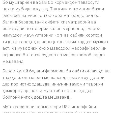
бо муштариён ва ҳам бо кормандон тавассути
почта мубодила кунад. Ташкили автоматии базаи
электронии мизочон ба кори минбаъда оид ба
баланд бардоштани сифати хизматрасонй ва
истифодаи почта ёрии калон мерасонад. Барои
намудҳои маъмултарини чоп, аз қабили кортҳои
тиҷорӣ, варақаҳои хароҷотро таҳия кардан мумкин
аст, ки мувофиқи онҳо маводҳои масрафи зери ин
сарлавҳа ба таври худкор аз мағоза ҳисоб карда
мешаванд.
Барои қулай будани фармоиш ба сабти он аксҳо ва
тарҳҳо илова карда мешаванд, тамоми ҳуҷҷатҳои
дар кор истифодашуда, инчунин тамоми таърихи
ҳамкорӣ дар шакли мукотиба ва зангҳо дар
бойгонӣ нигоҳ дошта мешаванд. .
Мутахассисони нармафзори USU интерфейси