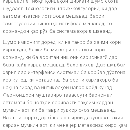
кардааст ё тибқи қоидаҳои ширкати шумо сохта
шудааст. Технологияи штрих-кодгузории, ки дар
автоматизатсия истифода мешавад, барои
тамғагузории нишонҳо истифода мешавад, то
кормандон ҳар рӯз ба система ворид шаванд.
Шумо имконият доред, ки на танхо ба хачми кори
ичрошуда, балки ба микдори соатхои кори
корманд, ки ба воситаи нишони сарисинагй дар
база кайд карда мешавад, бахо дихед. Дар шӯъбаи
харид дар интерфейси системаи ба корбар дӯстона
кор кунед, ки метавонад ба осонӣ харидҳоро ба
нақша гирад ва интиқолҳои навро қайд кунад.
Фармоишҳои муштариро тавассути барномаи
автоматӣ ба чопҳои саривақтӣ тақсим кардан
мумкин аст, ки ба таври худкор оғоз мешаванд.
Нақшаи корро дар банақшагирии дарунсохт таҳия
кардан мумкин аст, ки менеҷер метавонад онро ҳам