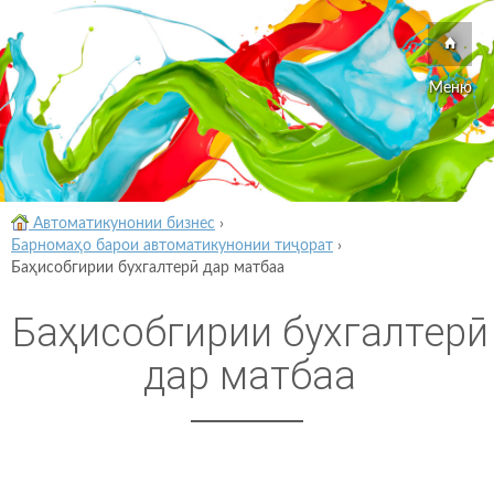
Меню
Автоматикунонии бизнес
›
Барномаҳо барои автоматикунонии тиҷорат
›
Баҳисобгирии бухгалтерӣ дар матбаа
Баҳисобгирии бухгалтерӣ
дар матбаа