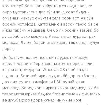
компютерӣ ба таври ҳайратангез содда аст, ки
онро мустақилона дар тӯли чанд соат бидуни
омӯзиши махсус омӯхтан хеле осон аст. Аз рӯи
осонии истифода, ҳатто менюи асосӣ танҳо ба се
қисм тақсим мешавад. Он бо як осонии татбиқ бо
ду сабаб фахр мекунад. Аввалан, он дурдаст рух
медиҳад. Дуюм, барои оғоз кардан як савол вуҷуд
дорад.
Оё ба шумо лозим нест, ки таҷҳизоти махсус
харед? Барои тайёр кардани компютери фардӣ
кифоя аст, ки дар он Windows OS насб карда
шудааст. Баҳисобгирии муҳосибӣ дар матбаа, ки
дар системаи нармафзори USU амалӣ карда
мешавад, ба мудири ширкат имкон медиҳад, ки ба
таври мутамарказ баҳисобгирии тамоми филиалҳо
ва шӯъбаҳоро идора кунад, инчунин кори