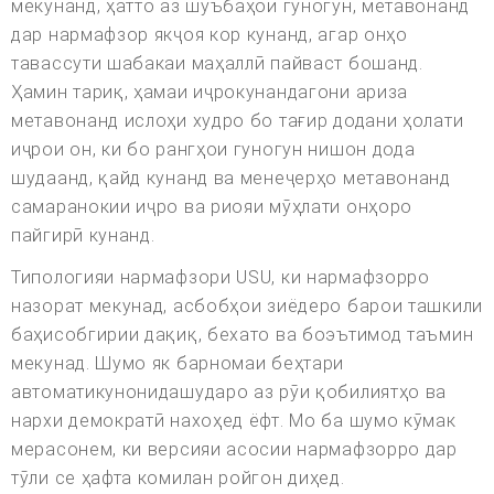
мекунанд, ҳатто аз шӯъбаҳои гуногун, метавонанд
дар нармафзор якҷоя кор кунанд, агар онҳо
тавассути шабакаи маҳаллӣ пайваст бошанд.
Ҳамин тариқ, ҳамаи иҷрокунандагони ариза
метавонанд ислоҳи худро бо тағир додани ҳолати
иҷрои он, ки бо рангҳои гуногун нишон дода
шудаанд, қайд кунанд ва менеҷерҳо метавонанд
самаранокии иҷро ва риояи мӯҳлати онҳоро
пайгирӣ кунанд.
Типологияи нармафзори USU, ки нармафзорро
назорат мекунад, асбобҳои зиёдеро барои ташкили
баҳисобгирии дақиқ, бехато ва боэътимод таъмин
мекунад. Шумо як барномаи беҳтари
автоматикунонидашударо аз рӯи қобилиятҳо ва
нархи демократӣ нахоҳед ёфт. Мо ба шумо кӯмак
мерасонем, ки версияи асосии нармафзорро дар
тӯли се ҳафта комилан ройгон диҳед.