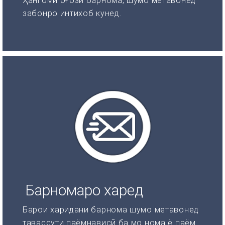
Ҳангоми оғози барнома, шумо метавонед
забонро интихоб кунед.
Барномаро харед
Барои харидани барнома шумо метавонед
тавассути паёмнависӣ ба мо нома ё паём