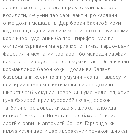
дар истехсолот, координациям хамаи заказхои
воридотй, инчунин дар сари вакт ичро кардани
онхо дохил мешаванд. Дар бораи бахисобгирии
кадрхо ва додани музди мехнати онхо аз руи хачми
кори ичрошуда, аник ба план гирифташуда ва
окилона харидани материалхо, оптимал гардондани
фаъолияти мехнатии коргарон бо максади сарфаи
вакти кор низ сухан рондан мумкин аст. Он инчунин
кормандонро барои коҳиш додан ва баланд
бардоштани ҳосилнокии умумии меҳнат тавассути
пайгирии ҳама амалиёти молиявӣ дар дохили
ширкат ҷалб мекунад. Тавре ки шумо медонед, ҳама
гуна баҳисобгирии муҳосибӣ якчанд роҳҳои
татбиқи онро дорад, ки ҳар як ширкат алоҳида
интихоб мекунад. Ин метавонад баҳисобгирии
дастӣ ё равиши автоматӣ бошад. Гарчанде, ки
имрӯз усули дастӣ дар идоракунии хонаҳои ширкат