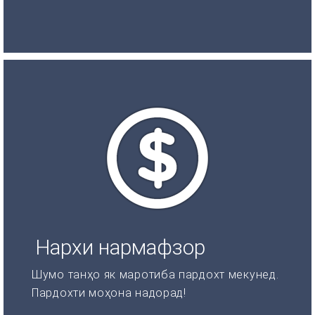
Нархи нармафзор
Шумо танҳо як маротиба пардохт мекунед.
Пардохти моҳона надорад!