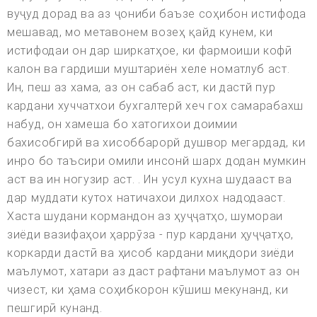
вуҷуд дорад ва аз ҷониби баъзе соҳибон истифода
мешавад, мо метавонем возеҳ қайд кунем, ки
истифодаи он дар ширкатҳое, ки фармоиши кофӣ
калон ва гардиши муштариён хеле номатлуб аст.
Ин, пеш аз хама, аз он сабаб аст, ки дастй пур
кардани хуччатхои бухгалтерй хеч гох самарабахш
набуд, он хамеша бо хатогихои доимии
бахисобгирй ва хисоббарорй душвор мегардад, ки
инро бо таъсири омили инсонй шарх додан мумкин
аст ва ин ногузир аст. . Ин усул кухна шудааст ва
дар муддати кутох натичахои дилхох надодааст.
Хаста шудани кормандон аз ҳуҷҷатҳо, шумораи
зиёди вазифаҳои ҳаррӯза - пур кардани ҳуҷҷатҳо,
коркарди дастӣ ва ҳисоб кардани миқдори зиёди
маълумот, хатари аз даст рафтани маълумот аз он
чизест, ки ҳама соҳибкорон кӯшиш мекунанд, ки
пешгирӣ кунанд.