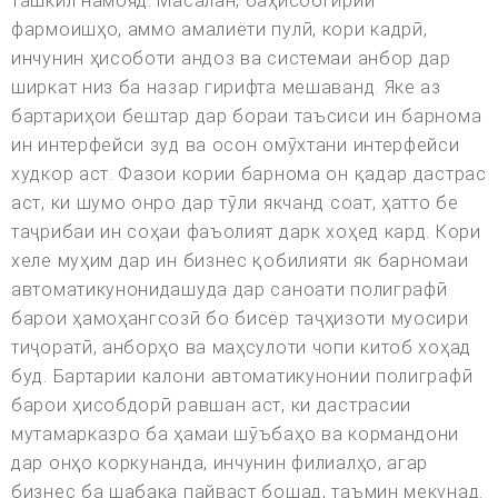
ташкил намояд. Масалан, баҳисобгирии
фармоишҳо, аммо амалиёти пулӣ, кори кадрӣ,
инчунин ҳисоботи андоз ва системаи анбор дар
ширкат низ ба назар гирифта мешаванд. Яке аз
бартариҳои бештар дар бораи таъсиси ин барнома
ин интерфейси зуд ва осон омӯхтани интерфейси
худкор аст. Фазои кории барнома он қадар дастрас
аст, ки шумо онро дар тӯли якчанд соат, ҳатто бе
таҷрибаи ин соҳаи фаъолият дарк хоҳед кард. Кори
хеле муҳим дар ин бизнес қобилияти як барномаи
автоматикунонидашуда дар саноати полиграфӣ
барои ҳамоҳангсозӣ бо бисёр таҷҳизоти муосири
тиҷоратӣ, анборҳо ва маҳсулоти чопи китоб хоҳад
буд. Бартарии калони автоматикунонии полиграфӣ
барои ҳисобдорӣ равшан аст, ки дастрасии
мутамарказро ба ҳамаи шӯъбаҳо ва кормандони
дар онҳо коркунанда, инчунин филиалҳо, агар
бизнес ба шабака пайваст бошад, таъмин мекунад.