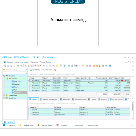
Аломати эътимод