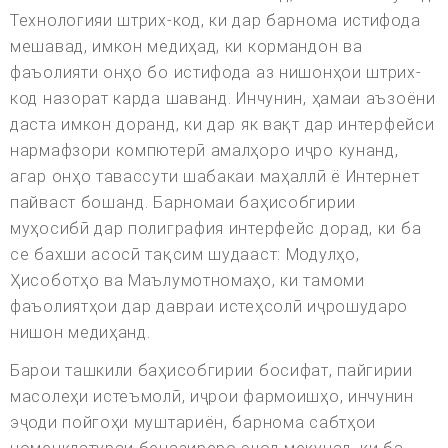
Технологияи штрих-код, ки дар барнома истифода
мешавад, имкон медиҳад, ки кормандон ва
фаъолияти онҳо бо истифода аз нишонҳои штрих-
код назорат карда шаванд. Инчунин, ҳамаи аъзоёни
даста имкон доранд, ки дар як вақт дар интерфейси
нармафзори компютерӣ амалҳоро иҷро кунанд,
агар онҳо тавассути шабакаи маҳаллӣ ё Интернет
пайваст бошанд. Барномаи баҳисобгирии
муҳосибӣ дар полиграфия интерфейс дорад, ки ба
се бахши асосӣ тақсим шудааст: Модулҳо,
Ҳисоботҳо ва Маълумотномаҳо, ки тамоми
фаъолиятҳои дар давраи истеҳсолӣ иҷрошударо
нишон медиҳанд.
Барои ташкили баҳисобгирии босифат, пайгирии
масолеҳи истеъмолӣ, иҷрои фармоишҳо, инчунин
эҷоди пойгоҳи муштариён, барнома сабтҳои