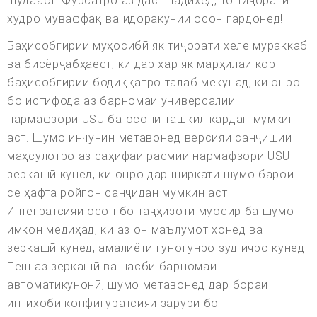
шудааст. Фурсатро аз даст надиҳед, то тиҷорати
худро муваффақ ва идоракунии осон гардонед!
Баҳисобгирии муҳосибӣ як тиҷорати хеле мураккаб
ва бисёрҷабҳаест, ки дар ҳар як марҳилаи кор
баҳисобгирии бодиққатро талаб мекунад, ки онро
бо истифода аз барномаи универсалии
нармафзори USU ба осонӣ ташкил кардан мумкин
аст. Шумо инчунин метавонед версияи санҷишии
маҳсулотро аз саҳифаи расмии нармафзори USU
зеркашӣ кунед, ки онро дар ширкати шумо барои
се ҳафта ройгон санҷидан мумкин аст.
Интегратсияи осон бо таҷҳизоти муосир ба шумо
имкон медиҳад, ки аз он маълумот хонед ва
зеркашӣ кунед, амалиёти гуногунро зуд иҷро кунед.
Пеш аз зеркашӣ ва насби барномаи
автоматикунонӣ, шумо метавонед дар бораи
интихоби конфигуратсияи зарурӣ бо