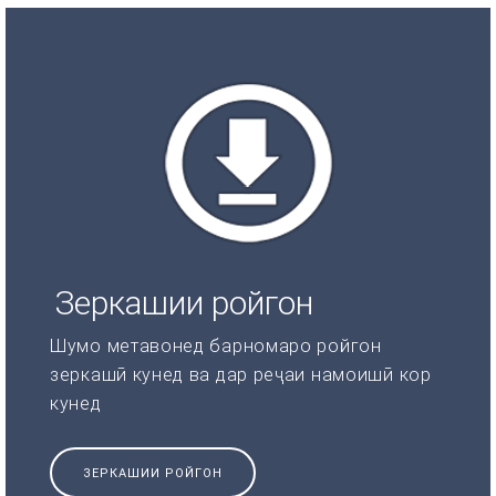
Зеркашии ройгон
Шумо метавонед барномаро ройгон
зеркашӣ кунед ва дар реҷаи намоишӣ кор
кунед
ЗЕРКАШИИ РОЙГОН