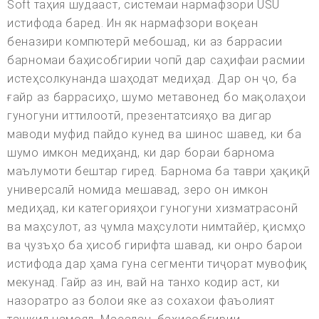
Soft таҳия шудааст, системаи нармафзори USU
истифода баред. Ин як нармафзори воқеан
беназири компютерӣ мебошад, ки аз баррасии
барномаи баҳисобгирии чопӣ дар саҳифаи расмии
истеҳсолкунанда шаҳодат медиҳад. Дар он ҷо, ба
ғайр аз баррасиҳо, шумо метавонед бо мақолаҳои
гуногуни иттилоотӣ, презентатсияҳо ва дигар
маводи муфид пайдо кунед ва шинос шавед, ки ба
шумо имкон медиҳанд, ки дар бораи барнома
маълумоти бештар гиред. Барнома ба таври ҳақиқӣ
универсалӣ номида мешавад, зеро он имкон
медиҳад, ки категорияҳои гуногуни хизматрасонӣ
ва маҳсулот, аз ҷумла маҳсулоти нимтайёр, қисмҳо
ва ҷузъҳо ба ҳисоб гирифта шавад, ки онро барои
истифода дар ҳама гуна сегменти тиҷорат мувофиқ
мекунад. Гайр аз ин, вай на танхо кодир аст, ки
назоратро аз болои яке аз сохахои фаъолият