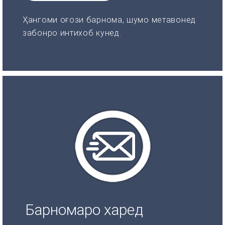
Ҳангоми оғози барнома, шумо метавонед
забонро интихоб кунед.
Барномаро харед