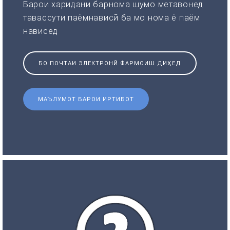
Барои харидани барнома шумо метавонед
тавассути паёмнависӣ ба мо нома ё паём
нависед
БО ПОЧТАИ ЭЛЕКТРОНӢ ФАРМОИШ ДИҲЕД
МАЪЛУМОТ БАРОИ ИРТИБОТ