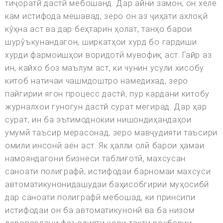
тиҷоратӣ дастӣ мебошанд. Дар айни замон, он хеле
кам истифода мешавад, зеро он аз ҷиҳати ахлоқӣ
кӯҳна аст ва дар беҳтарин ҳолат, танҳо барои
шурӯъкунандагон, ширкатҳои хурд бо гардиши
хурди фармоишҳои воридотӣ мувофиқ аст. Гайр аз
ин, кайхо боз маълум аст, ки чунин усули хисобу
китоб натичаи чашмдоштро намедихад, зеро
пайгирии ягон процесс дастй, пур кардани китобу
журналхои гуногун дастй сурат мегирад. Дар ҳар
сурат, ин ба эътимоднокии нишондиҳандаҳои
умумӣ таъсир мерасонад, зеро мавҷудияти таъсири
омили инсонӣ аён аст. Як ҳалли олӣ барои ҳамаи
намояндагони бизнеси таблиғотӣ, махсусан
саноати полиграфӣ, истифодаи барномаи махсуси
автоматикунонидашудаи баҳисобгирии муҳосибӣ
дар саноати полиграфӣ мебошад, ки принсипи
истифодаи он ба автоматикунонӣ ва ба низом