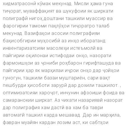
хидматрасонӣ кӯмак мекунад. Мисли ҳама гуна
тиҷорат, муваффақият ва шукуфоии як ширкати
полиграфӣ нигоҳ доштани ташкили муассир ва
фарогирии тамоми паҳлӯҳои тиҷоратро талаб
мекунад. Вазифаҳои асосии полиграфияи
баҳисобгирии муҳосибӣ аз инҳо иборатанд:
инвентаризатсияи масолеҳи истеъмолӣ ва
пайгирии оқилонаи истифодаи онҳо, назорати
фармоишҳои аз ҷониби роҳбарон гирифташуда ва
пайгирии ҳар як марҳилаи иҷрои онҳо дар ҷойҳои
гуногун, ташкили базаи муштариён, сари вақт
пешбурди ҳисоботи зарурӣ дар дохили ташкилот. ,
оптимизатсияи хароҷот, инчунин афзоиши фоида ва
самаранокии ширкат. Аз чихати назариявй назорат
дар полиграфия хам дастй ва хам ба таври
автоматй ташкил карда мешавад. Дар ин марҳила,
фавран муайян кардан лозим аст, ки сабтҳои