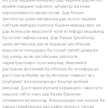
вогузор кардани вазифаҳо дар ҷадвали дарунсохт,
муайян кардани тафсилот, мӯҳлатҳо ва номи
иҷрокунандагон идора кунад. Дар бахши
Ҳисоботҳо шумо метавонед дар асоси таҳлили
сабтҳои мавҷуда оқилона будани маводҳоеро, ки
дар истеҳсоли маҳсулоти чопӣ истифода мешаванд,
ба осонӣ тафтиш кунед. Дар бахши Ҳисоботҳо
шумо метавонед ҳар як варақаи ҳисобкунии
маҳсулоти чопшударо ба осонӣ тартиб диҳед ва
пур кунед, ки ин ҳисобкунии хароҷоти
хидматрасониро осон мекунад. Имконияти
дастрасии фосилавӣ ба Infobase бо истифода аз
дастгоҳи мобилие, ки ба Интернет пайваст аст,
роҳбарият ва кормандонро бештар мобилӣ
мекунад. Дастгирии иҷозати кормандон тавассути
нишона сабти онро дар базаи барнома
оптимизатсия мекунад. Ичрокунандагони корхои ба
накша гирифташуда дар рафти процесс тагьир