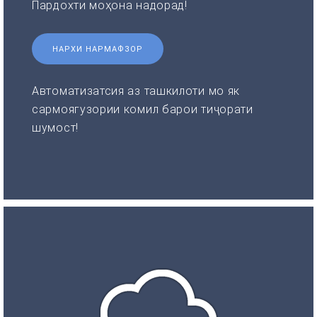
Пардохти моҳона надорад!
НАРХИ НАРМАФЗОР
Автоматизатсия аз ташкилоти мо як
сармоягузории комил барои тиҷорати
шумост!