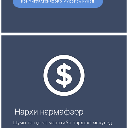
КОНФИГУРАТСИЯҲОРО МУҚОИСА КУНЕД
Нархи нармафзор
Шумо танҳо як маротиба пардохт мекунед.