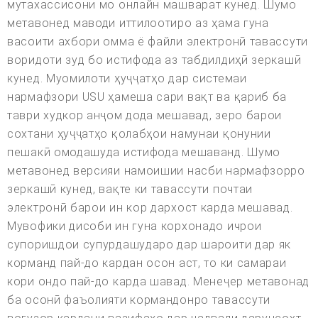
мутахассисони мо онлайн машварат кунед. Шумо
метавонед маводи иттилоотиро аз ҳама гуна
васоити ахбори омма ё файли электронӣ тавассути
воридоти зуд бо истифода аз табдилдиҳӣ зеркашӣ
кунед. Муомилоти ҳуҷҷатҳо дар системаи
нармафзори USU ҳамеша сари вақт ва қариб ба
таври худкор анҷом дода мешавад, зеро барои
сохтани ҳуҷҷатҳо қолабҳои намунаи қонунии
пешакӣ омодашуда истифода мешаванд. Шумо
метавонед версияи намоишии насби нармафзорро
зеркашӣ кунед, вақте ки тавассути почтаи
электронӣ барои ин кор дархост карда мешавад.
Мувофики дисоби ин гуна корхонадо ичрои
супоришдои супурдашударо дар шароити дар як
корманд пай-до кардан осон аст, то ки самараи
кори ондо пай-до карда шавад. Менеҷер метавонад
ба осонӣ фаъолияти кормандонро тавассути