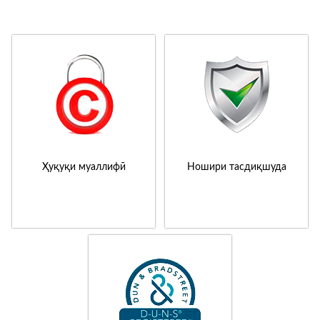
Ҳуқуқи муаллифӣ
Ношири тасдиқшуда