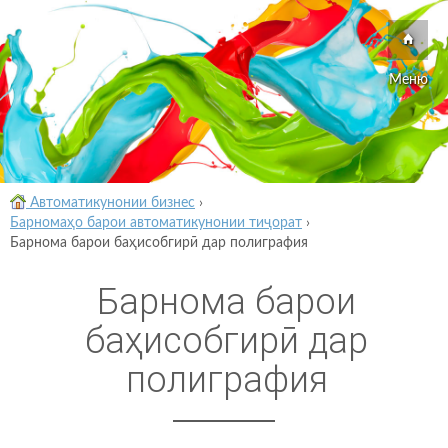
Меню
Автоматикунонии бизнес
›
Барномаҳо барои автоматикунонии тиҷорат
›
Барнома барои баҳисобгирӣ дар полиграфия
Барнома барои
баҳисобгирӣ дар
полиграфия