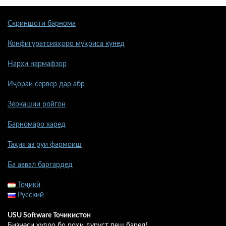
Скриншоти барнома
Конфигуратсияҳоро муқоиса кунед
Нархи нармафзор
Иҷораи сервер дар абр
Зеркашии ройгон
Барномаро харед
Таҳия аз рӯи фармоиш
Ба аввал баргардед
Тоҷикӣ
Русский
USU Software Точикистон
Бизнеси худро бо роҳи дуруст пеш баред!