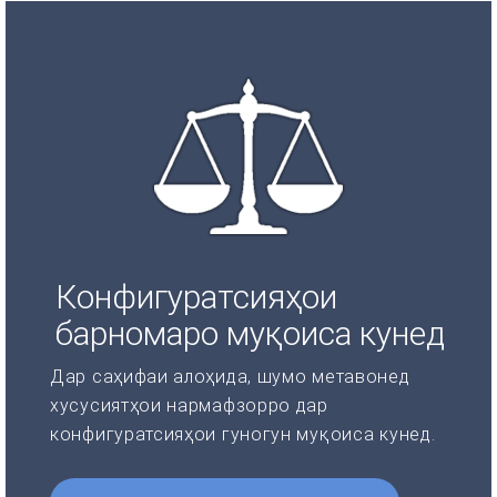
Конфигуратсияҳои
барномаро муқоиса кунед
Дар саҳифаи алоҳида, шумо метавонед
хусусиятҳои нармафзорро дар
конфигуратсияҳои гуногун муқоиса кунед.