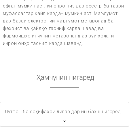
ёфтан мумкин аст, ки онро низ дар реестр ба таври
муфассалтар кайд кардан мумкин аст. Маълумот
дар базаи электронии маълумот метавонад ба
феҳрист ва қайдҳо тасниф карда шавад ва
фармоишҳо инчунин метавонанд аз рӯи ҳолати
иҷрои онҳо тасниф карда шаванд.
Ҳамчунин нигаред
Лутфан ба саҳифаҳои дигар дар ин бахш нигаред