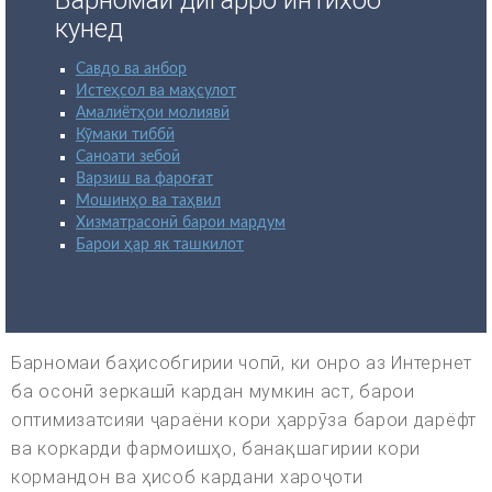
Барномаи дигарро интихоб
кунед
Савдо ва анбор
Истеҳсол ва маҳсулот
Амалиётҳои молиявӣ
Кӯмаки тиббӣ
Саноати зебоӣ
Варзиш ва фароғат
Мошинҳо ва таҳвил
Хизматрасонӣ барои мардум
Барои ҳар як ташкилот
Барномаи баҳисобгирии чопӣ, ки онро аз Интернет
ба осонӣ зеркашӣ кардан мумкин аст, барои
оптимизатсияи ҷараёни кори ҳаррӯза барои дарёфт
ва коркарди фармоишҳо, банақшагирии кори
кормандон ва ҳисоб кардани хароҷоти