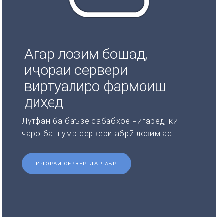
Агар лозим бошад,
иҷораи сервери
виртуалиро фармоиш
диҳед
Лутфан ба баъзе сабабҳое нигаред, ки
чаро ба шумо сервери абрӣ лозим аст.
ИҶОРАИ СЕРВЕР ДАР АБР