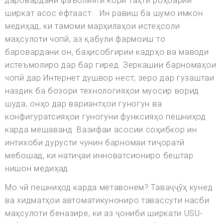
даровардани фаъолияти кори таҳти роҳбарии
ширкат асос ёфтааст. . Ин равиш ба шумо имкон
медиҳад, ки тамоми марҳилаҳои истеҳсоли
маҳсулоти чопӣ, аз қабули фармоиш то
баровардани он, баҳисобгирии кадрҳо ва маводи
истеъмолиро дар бар гиред. Зеркашии барномаҳои
чопӣ дар Интернет душвор нест, зеро дар гузаштаи
наздик ба бозори технологияҳои муосир ворид
шуда, онҳо дар вариантҳои гуногун ва
конфигуратсияҳои гуногуни функсияҳо пешниҳод
карда мешаванд. Вазифаи асосии соҳибкор ин
интихоби дурусти чунин барномаи тиҷоратӣ
мебошад, ки натиҷаи инноватсиониро бештар
нишон медиҳад.
Мо чӣ пешниҳод карда метавонем? Таваҷҷӯҳ кунед
ва хидматҳои автоматикунониро тавассути насби
маҳсулоти беназире, ки аз ҷониби ширкати USU-