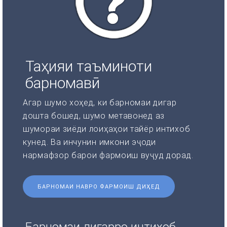
Таҳияи таъминоти
барномавӣ
Агар шумо хоҳед, ки барномаи дигар
дошта бошед, шумо метавонед аз
шумораи зиёди лоиҳаҳои тайёр интихоб
кунед. Ва инчунин имкони эҷоди
нармафзор барои фармоиш вуҷуд дорад.
БАРНОМАИ НАВРО ФАРМОИШ ДИҲЕД