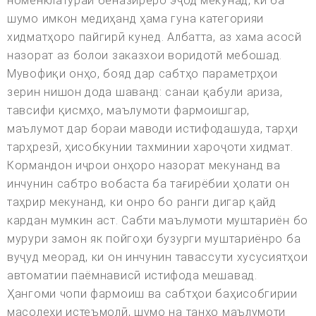
номенклатураи беназиреро эҷод мекунад, ки ба
шумо имкон медиҳанд ҳама гуна категорияи
хидматҳоро пайгирӣ кунед. Албатта, аз хама асосй
назорат аз болои заказхои воридотй мебошад.
Мувофиқи онҳо, бояд дар сабтҳо параметрҳои
зерин нишон дода шаванд: санаи қабули ариза,
тавсифи қисмҳо, маълумоти фармоишгар,
маълумот дар бораи маводи истифодашуда, тарҳи
тарҳрезӣ, ҳисобкунии тахминии хароҷоти хидмат.
Кормандон иҷрои онҳоро назорат мекунанд ва
инчунин сабтро вобаста ба тағирёбии ҳолати он
таҳрир мекунанд, ки онро бо ранги дигар қайд
кардан мумкин аст. Сабти маълумоти муштариён бо
мурури замон як пойгоҳи бузурги муштариёнро ба
вуҷуд меорад, ки он инчунин тавассути хусусиятҳои
автоматии паёмнависӣ истифода мешавад.
Ҳангоми чопи фармоиш ва сабтҳои баҳисобгирии
масолеҳи истеъмолӣ, шумо на танҳо маълумоти