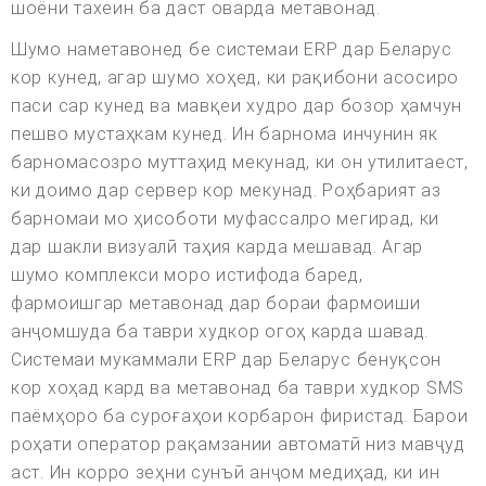
шоёни тахеин ба даст оварда метавонад.
Шумо наметавонед бе системаи ERP дар Беларус
кор кунед, агар шумо хоҳед, ки рақибони асосиро
паси сар кунед ва мавқеи худро дар бозор ҳамчун
пешво мустаҳкам кунед. Ин барнома инчунин як
барномасозро муттаҳид мекунад, ки он утилитаест,
ки доимо дар сервер кор мекунад. Роҳбарият аз
барномаи мо ҳисоботи муфассалро мегирад, ки
дар шакли визуалӣ таҳия карда мешавад. Агар
шумо комплекси моро истифода баред,
фармоишгар метавонад дар бораи фармоиши
анҷомшуда ба таври худкор огоҳ карда шавад.
Системаи мукаммали ERP дар Беларус бенуқсон
кор хоҳад кард ва метавонад ба таври худкор SMS
паёмҳоро ба суроғаҳои корбарон фиристад. Барои
роҳати оператор рақамзании автоматӣ низ мавҷуд
аст. Ин корро зеҳни сунъӣ анҷом медиҳад, ки ин