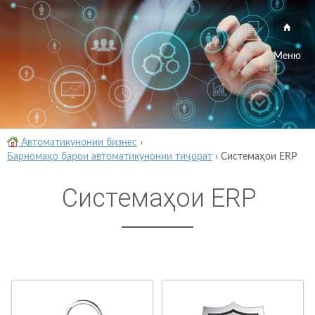
Меню
Автоматикунонии бизнес
›
Барномаҳо барои автоматикунонии тиҷорат
›
Системаҳои ERP
Системаҳои ERP