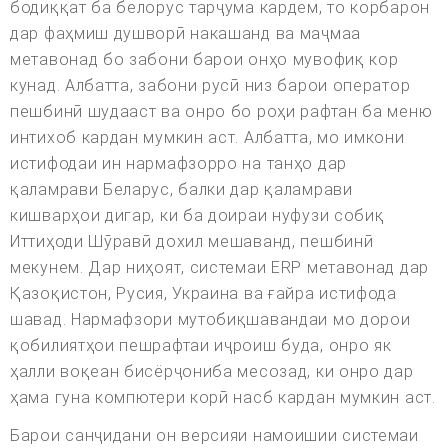
бодиққат ба белорус тарҷума кардем, то корбарон
дар фаҳмиш душворӣ накашанд ва маҷмаа
метавонад бо забони барои онҳо мувофиқ кор
кунад. Албатта, забони русӣ низ барои оператор
пешбинӣ шудааст ва онро бо роҳи рафтан ба меню
интихоб кардан мумкин аст. Албатта, мо имкони
истифодаи ин нармафзорро на танҳо дар
қаламрави Беларус, балки дар қаламрави
кишварҳои дигар, ки ба доираи нуфузи собиқ
Иттиҳоди Шӯравӣ дохил мешаванд, пешбинӣ
мекунем. Дар ниҳоят, системаи ERP метавонад дар
Қазоқистон, Русия, Украина ва ғайра истифода
шавад. Нармафзори мутобиқшавандаи мо дорои
қобилиятҳои пешрафтаи иҷроиш буда, онро як
ҳалли воқеан бисёрҷониба месозад, ки онро дар
ҳама гуна компютери корӣ насб кардан мумкин аст.
Барои санҷидани он версияи намоишии системаи