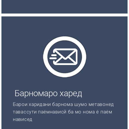
Барномаро харед
Барои харидани барнома шумо метавонед
тавассути паёмнависӣ ба мо нома ё паём
нависед