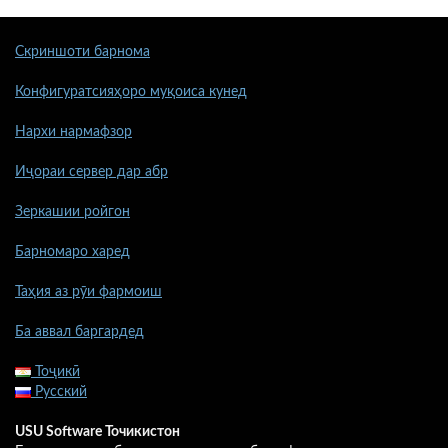
Скриншоти барнома
Конфигуратсияҳоро муқоиса кунед
Нархи нармафзор
Иҷораи сервер дар абр
Зеркашии ройгон
Барномаро харед
Таҳия аз рӯи фармоиш
Ба аввал баргардед
Тоҷикӣ
Русский
USU Software Точикистон