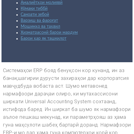
Амалиётҳои молиявӣ
Кӯмаки тиббӣ
Саноати зебоӣ
Варзиш ва фароғат
Мошинҳо ва таҳвил
Хизматрасонӣ барои мардум
Барои ҳар як ташкилот
Системаҳои ERP бояд бенуқсон кор кунанд, ин аз
банақшагирии дурусти захираҳои дар корпоратсия
мавҷудбуда вобаста аст. Шумо метавонед
нармафзори дараҷаи олиро, ки мутахассисони
ширкати Universal Accounting System сохтаанд,
истифода баред. Ин ширкат ба шумо як нармафзори
аълое пешкаш мекунад, ки параметрҳояш аз ҳама
гуна маҳсулоти шабеҳ бартарӣ доранд. Нармафзори
ERP-и мо дар ҳама гуна компютерҳои корӣ кор