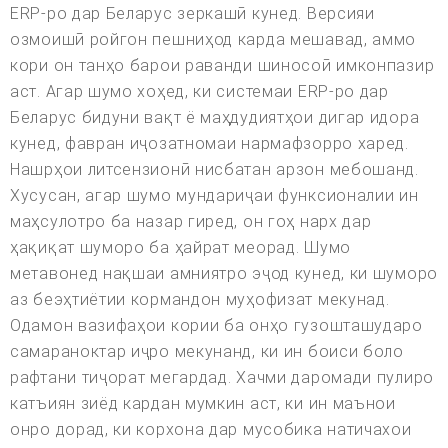
ERP-ро дар Беларус зеркашӣ кунед. Версияи
озмоишӣ ройгон пешниҳод карда мешавад, аммо
кори он танҳо барои раванди шиносоӣ имконпазир
аст. Агар шумо хоҳед, ки системаи ERP-ро дар
Беларус бидуни вақт ё маҳдудиятҳои дигар идора
кунед, фавран иҷозатномаи нармафзорро харед.
Нашрҳои литсензионӣ нисбатан арзон мебошанд.
Хусусан, агар шумо мундариҷаи функсионалии ин
маҳсулотро ба назар гиред, он гоҳ нарх дар
ҳақиқат шуморо ба ҳайрат меорад. Шумо
метавонед нақшаи амниятро эҷод кунед, ки шуморо
аз беэҳтиётии кормандон муҳофизат мекунад.
Одамон вазифаҳои кории ба онҳо гузошташударо
самараноктар иҷро мекунанд, ки ин боиси боло
рафтани тиҷорат мегардад. Хачми даромади пулиро
катъиян зиёд кардан мумкин аст, ки ин маънои
онро дорад, ки корхона дар мусобика натичахои