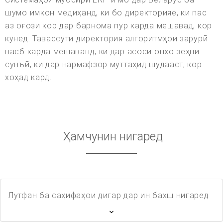
шумо имкон медиҳанд, ки бо директорияе, ки пас
аз оғози кор дар барнома пур карда мешавад, кор
кунед. Тавассути директория алгоритмҳои зарурӣ
насб карда мешаванд, ки дар асоси онҳо зеҳни
сунъӣ, ки дар нармафзор муттаҳид шудааст, кор
хоҳад кард.
Ҳамчунин нигаред
Лутфан ба саҳифаҳои дигар дар ин бахш нигаред