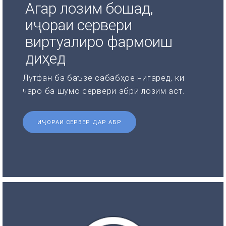
Агар лозим бошад,
иҷораи сервери
виртуалиро фармоиш
диҳед
Лутфан ба баъзе сабабҳое нигаред, ки
чаро ба шумо сервери абрӣ лозим аст.
ИҶОРАИ СЕРВЕР ДАР АБР