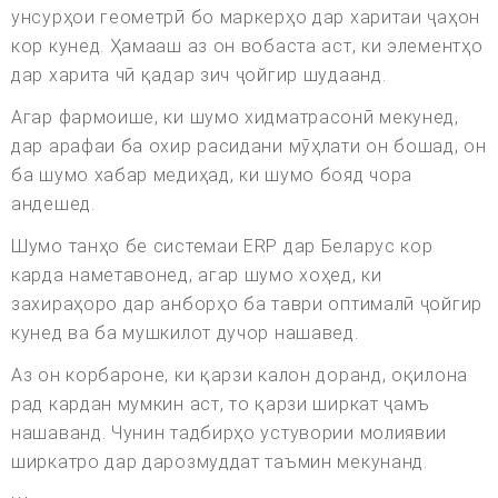
унсурҳои геометрӣ бо маркерҳо дар харитаи ҷаҳон
кор кунед. Ҳамааш аз он вобаста аст, ки элементҳо
дар харита чӣ қадар зич ҷойгир шудаанд.
Агар фармоише, ки шумо хидматрасонӣ мекунед,
дар арафаи ба охир расидани мӯҳлати он бошад, он
ба шумо хабар медиҳад, ки шумо бояд чора
андешед.
Шумо танҳо бе системаи ERP дар Беларус кор
карда наметавонед, агар шумо хоҳед, ки
захираҳоро дар анборҳо ба таври оптималӣ ҷойгир
кунед ва ба мушкилот дучор нашавед.
Аз он корбароне, ки қарзи калон доранд, оқилона
рад кардан мумкин аст, то қарзи ширкат ҷамъ
нашаванд. Чунин тадбирҳо устувории молиявии
ширкатро дар дарозмуддат таъмин мекунанд.