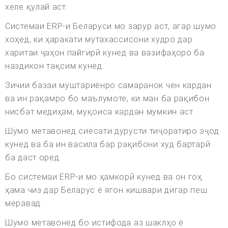
хеле қулай аст.
Системаи ERP-и Беларуси мо зарур аст, агар шумо
хоҳед, ки ҳаракати мутахассисони худро дар
харитаи ҷаҳон пайгирӣ кунед ва вазифаҳоро ба
наздикон тақсим кунед.
Зичии базаи муштариёнро самаранок чен кардан
ва ин рақамро бо маълумоте, ки ман ба рақибон
нисбат медиҳам, муқоиса кардан мумкин аст.
Шумо метавонед сиёсати дурусти тиҷоратиро эҷод
кунед ва ба ин васила бар рақибони худ бартарӣ
ба даст оред.
Бо системаи ERP-и мо ҳамкорӣ кунед ва он гоҳ
ҳама чиз дар Беларус ё ягон кишвари дигар пеш
меравад.
Шумо метавонед бо истифода аз шаклҳо ё