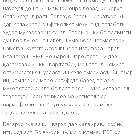
воқеиро ба осонӣ ҳал мекунад. Шумо душворӣ
нахоҳед дошт, ин маънои онро дорад, ки корҳо
боло хоҳанд рафт. Беларус барои ширкатҳое, ки
дар қаламрави он фаъолият мекунанд, талаботи
худро муқаррар мекунад. Барои он ки ба вазъияти
душвор дучор нашавед, шумо бояд нармафзори
Universal System Accountingро истифода баред.
Барномаи ERP-и мо барои шароитҳое, ки дар
қаламрави ин кишвар татбиқ мешаванд, комилан
оптимизатсия шудааст. Ин хеле амалӣ аст, бинобар
ин, комплекси моро истифода баред ва аз он
мукофотҳои зиёде ба даст оред. Шумо метавонед
тавассути насб ва видео бо истифода аз
нармафзори ҷавобгӯи мо ҳиссаи даромади
тиҷорати худро афзоиш диҳед.
Беларус яке аз кишварҳо дар қаламрави собиқ
иттиҳод аст. Бо вуҷуди ин, мо системаи ERP-ро