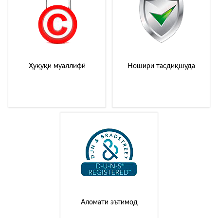
Ҳуқуқи муаллифӣ
Ношири тасдиқшуда
Аломати эътимод