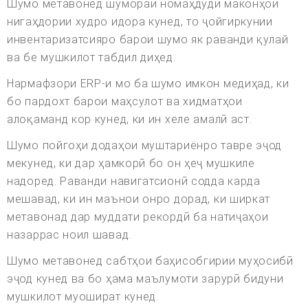
Шумо метавонед шумораи номаҳдуди маконҳои
нигаҳдории худро идора кунед, то ҷойгиркунии
инвентаризатсияро барои шумо як раванди қулай
ва бе мушкилот табдил диҳед.
Нармафзори ERP-и мо ба шумо имкон медиҳад, ки
бо пардохт барои маҳсулот ва хидматҳои
алоқаманд кор кунед, ки ин хеле амалӣ аст.
Шумо пойгоҳи додаҳои муштариёнро тавре эҷод
мекунед, ки дар ҳамкорӣ бо он ҳеҷ мушкиле
надоред. Раванди навигатсионӣ содда карда
мешавад, ки ин маънои онро дорад, ки ширкат
метавонад дар муддати рекордӣ ба натиҷаҳои
назаррас ноил шавад.
Шумо метавонед сабтҳои баҳисобгирии муҳосибӣ
эҷод кунед ва бо ҳама маълумоти зарурӣ бидуни
мушкилот муошират кунед.