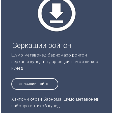
Зеркашии ройгон
Шумо метавонед барномаро ройгон
зеркашӣ кунед ва дар реҷаи намоишӣ кор
кунед
ЗЕРКАШИИ РОЙГОН
Ҳангоми оғози барнома, шумо метавонед
забонро интихоб кунед.