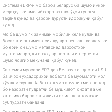
Системаи ERP-и мо барои Беларус ба шумо имкон
медиҳад, ки амалиётҳоро аз паҳлӯҳои гуногун
таҳлил кунед ва қарори дурусти идоракунӣ қабул
кунед.
Мо ба шумо як замимаи мобилии хеле қулай ва
босифати оптимизатсияшударо пешкаш кардем, ки
бо ёрии он шумо метавонед дархостҳои
муштариёнро, ки онҳо дар портали интернетии
шумо ҷойгир мекунанд, қабул кунед.
Системаи муосири ERP дар Беларус аз дастаи USU
ба иҷрои ӯҳдадориҳои вобаста ба муомилоти мол
кӯмак мекунад. Албатта, шумо инчунин метавонед
бо назорати пудратчӣ бе мушкилот, сифат ва бе
хатогиҳо барои фаъолияти офис шартномаҳои
субпудратӣ банданд.
Системаҳои муосири ERP-и мо дар Беларус ба