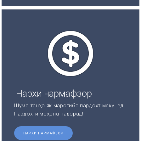
Нархи нармафзор
Шумо танҳо як маротиба пардохт мекунед.
Пардохти моҳона надорад!
НАРХИ НАРМАФЗОР