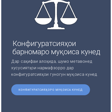
Конфигуратсияҳои
барномаро муқоиса кунед
Дар саҳифаи алоҳида, шумо метавонед
хусусиятҳои нармафзорро дар
конфигуратсияҳои гуногун муқоиса кунед.
КОНФИГУРАТСИЯҲОРО МУҚОИСА КУНЕД