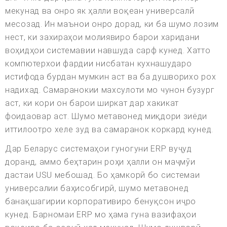
мекунад ва онро як ҳалли воқеан универсалӣ
месозад. Ин маънои онро дорад, ки ба шумо лозим
нест, ки захираҳои молиявиро барои харидани
воҳидҳои системавии навшуда сарф кунед. Хатто
компютерхои фардии нисбатан кухнашударо
истифода бурдан мумкин аст ва ба душворихо рох
надихад. Самаранокии махсулоти мо чунон бузург
аст, ки кори он барои ширкат дар хакикат
фоидаовар аст. Шумо метавонед миқдори зиёди
иттилоотро хеле зуд ва самаранок коркард кунед.
Дар Беларус системаҳои гуногуни ERP вуҷуд
доранд, аммо беҳтарин роҳи ҳалли он маҷмӯи
дастаи USU мебошад. Бо ҳамкорӣ бо системаи
универсалии баҳисобгирӣ, шумо метавонед
банақшагирии корпоративиро бенуқсон иҷро
кунед. Барномаи ERP мо ҳама гуна вазифаҳои