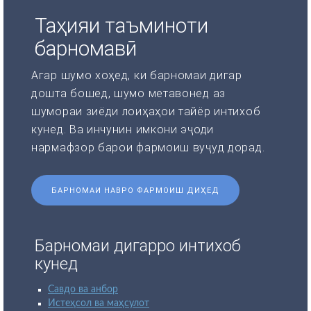
Таҳияи таъминоти
барномавӣ
Агар шумо хоҳед, ки барномаи дигар
дошта бошед, шумо метавонед аз
шумораи зиёди лоиҳаҳои тайёр интихоб
кунед. Ва инчунин имкони эҷоди
нармафзор барои фармоиш вуҷуд дорад.
БАРНОМАИ НАВРО ФАРМОИШ ДИҲЕД
Барномаи дигарро интихоб
кунед
Савдо ва анбор
Истеҳсол ва маҳсулот