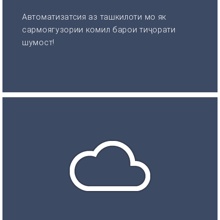
Автоматизатсия аз ташкилоти мо як
сармоягузории комил барои тиҷорати
шумост!