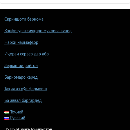
Скриншоти барнома
Конфигуратсияҳоро муқоиса кунед
Нархи нармафзор
Иҷораи сервер дар абр
Зеркашии ройгон
Барномаро харед
Таҳия аз рӯи фармоиш
Ба аввал баргардед
Тоҷикӣ
Русский
USU Software Точикистон