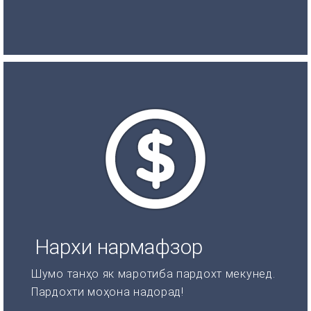
Нархи нармафзор
Шумо танҳо як маротиба пардохт мекунед.
Пардохти моҳона надорад!