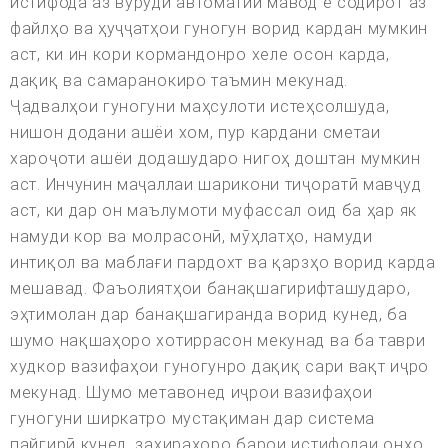
истифода аз вуруди автоматии мавод ё содирот аз
файлҳо ва ҳуҷҷатҳои гуногун ворид кардан мумкин
аст, ки ин кори кормандонро хеле осон карда,
дақиқ ва самаранокиро таъмин мекунад.
Ҷадвалҳои гуногуни маҳсулоти истеҳсолшуда,
нишон додани ашёи хом, пур кардани сметаи
хароҷоти ашёи додашударо нигоҳ доштан мумкин
аст. Инчунин маҷаллаи шарикони тиҷоратӣ мавҷуд
аст, ки дар он маълумоти муфассал оид ба ҳар як
намуди кор ва молрасонӣ, мӯҳлатҳо, намуди
интиқол ва маблағи пардохт ва қарзҳо ворид карда
мешавад. Фаъолиятҳои банақшагирифташударо,
эҳтимолан дар банақшагиранда ворид кунед, ба
шумо нақшаҳоро хотиррасон мекунад ва ба таври
худкор вазифаҳои гуногунро дақиқ сари вақт иҷро
мекунад. Шумо метавонед иҷрои вазифаҳои
гуногуни ширкатро мустақиман дар система
пайгирӣ кунед, захираҳоро барои истифодаи онҳо