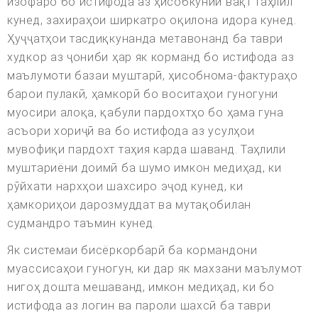
изофаро бо истифода аз ҳисобкунии вақт таҳлил
кунед, захираҳои ширкатро оқилона идора кунед.
Ҳуҷҷатҳои тасдиқкунанда метавонанд ба таври
худкор аз ҷониби ҳар як корманд бо истифода аз
маълумоти базаи муштарӣ, ҳисобнома-фактураҳо
барои пулакӣ, ҳамкорӣ бо воситаҳои гуногуни
муосири алоқа, қабули пардохтҳо бо ҳама гуна
асъори хориҷӣ ва бо истифода аз усулҳои
мувофиқи пардохт таҳия карда шаванд. Таҳлили
муштариёни доимӣ ба шумо имкон медиҳад, ки
рӯйхати нархҳои шахсиро эҷод кунед, ки
ҳамкориҳои дарозмуддат ва мутақобилан
судмандро таъмин кунед.
Як системаи бисёркорбарӣ ба кормандони
муассисаҳои гуногун, ки дар як махзани маълумот
нигоҳ дошта мешаванд, имкон медиҳад, ки бо
истифода аз логин ва пароли шахсӣ ба таври