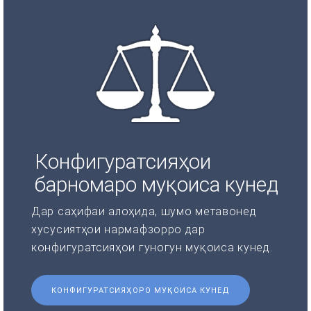
Конфигуратсияҳои
барномаро муқоиса кунед
Дар саҳифаи алоҳида, шумо метавонед
хусусиятҳои нармафзорро дар
конфигуратсияҳои гуногун муқоиса кунед.
КОНФИГУРАТСИЯҲОРО МУҚОИСА КУНЕД