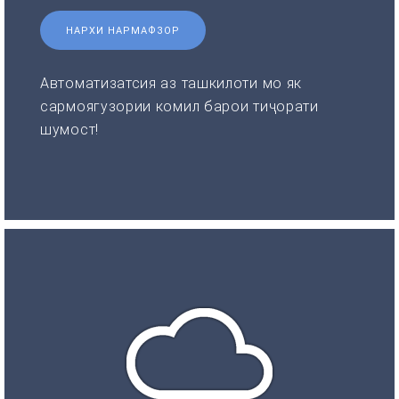
НАРХИ НАРМАФЗОР
Автоматизатсия аз ташкилоти мо як
сармоягузории комил барои тиҷорати
шумост!