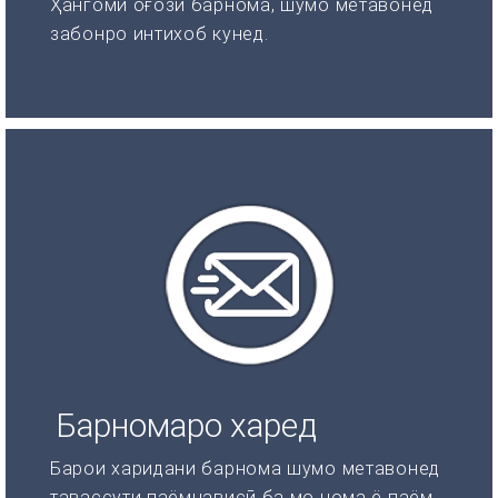
Ҳангоми оғози барнома, шумо метавонед
забонро интихоб кунед.
Барномаро харед
Барои харидани барнома шумо метавонед
тавассути паёмнависӣ ба мо нома ё паём