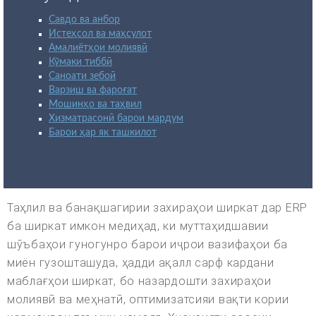
Савдо ва анбор
Истеҳсол ва маҳсулот
Амалиётҳои молиявӣ
Кӯмаки тиббӣ
Саноати зебоӣ
Варзиш ва фароғат
Мошинҳо ва таҳвил
Хизматрасонӣ барои мардум
Барои ҳар як ташкилот
Таҳлил ва банақшагирии захираҳои ширкат дар ERP
ба ширкат имкон медиҳад, ки муттаҳидшавии
шӯъбаҳои гуногунро барои иҷрои вазифаҳои ба
миён гузошташуда, ҳадди ақалл сарф кардани
маблағҳои ширкат, бо назардошти захираҳои
молиявӣ ва меҳнатӣ, оптимизатсияи вақти кории