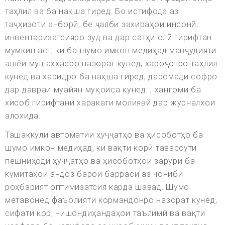
таҳлил ва ба нақша гиред. Бо истифода аз
таҷҳизоти анборӣ, бе ҷалби захираҳои инсонӣ,
инвентаризатсияро зуд ва дар сатҳи олӣ гирифтан
мумкин аст, ки ба шумо имкон медиҳад мавҷудияти
ашёи мушаххасро назорат кунед, хароҷотро таҳлил
кунед ва харидро ба нақша гиред, даромади софро
дар давраи муайян муқоиса кунед. , хангоми ба
хисоб гирифтани харакати молиявй дар журналхои
алохида.
Ташаккули автоматии ҳуҷҷатҳо ва ҳисоботҳо ба
шумо имкон медиҳад, ки вақти корӣ тавассути
пешниҳоди ҳуҷҷатҳо ва ҳисоботҳои зарурӣ ба
кумитаҳои андоз барои баррасӣ аз ҷониби
роҳбарият оптимизатсия карда шавад. Шумо
метавонед фаъолияти кормандонро назорат кунед,
сифати кор, нишондиҳандаҳои таълимӣ ва вақти