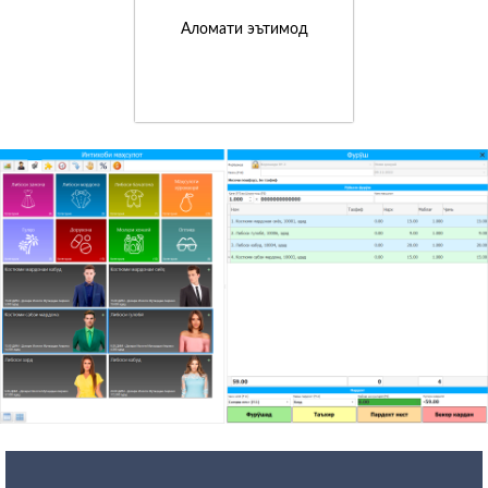
Аломати эътимод