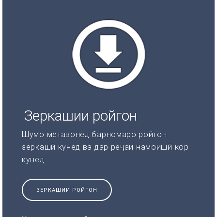
Зеркашии ройгон
Шумо метавонед барномаро ройгон
зеркашӣ кунед ва дар реҷаи намоишӣ кор
кунед
ЗЕРКАШИИ РОЙГОН