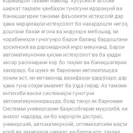
кормандон таъмин намояд. Хусусияти асосии
ширкат таҳлили ҷанбаҳои гуногуни идоракунӣ ва
банақшагирии танзими фаъолияти истеҳсолӣ дар
ҳама марҳилаҳои истеҳсолот бо назардошти нигоҳ
доштани базаи ягона ва модулҳое мебошад, ки
чорабиниҳои гуногунро барои баланд бардоштани
ҳосилнокӣ ва даромаднокӣ иҷро мекунанд. Барои
автоматикунонии қисми истеҳсолот ва ба ҳадди
аксар расонидани кор бо таҳлил ва банақшагирии
захираҳо, ба шумо як барномаи автоматишуда
лозим аст, ки метавонад вазифаҳои ҳаррӯзаро дар
ҳама гуна соҳаи амалиёт ба ӯҳда гирад. Аз тамоми
интихоби васеи системаҳои гуногуни
автоматикунонидашуда, бояд танҳо як барномаи
Системаи универсалии баҳисобгирии муҳосибӣ, ки
аналог надорад, ки бо хароҷоти дастрас,
универсалӣ, автоматикунонӣ, оптимизатсияи вақти
корӣ ва захираҳои ширкат, ки барои кор, таҳлил