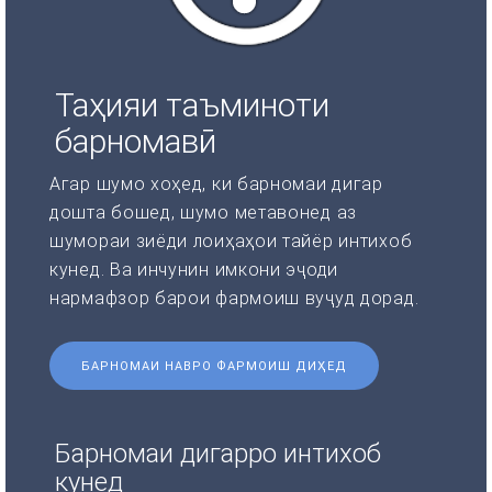
Таҳияи таъминоти
барномавӣ
Агар шумо хоҳед, ки барномаи дигар
дошта бошед, шумо метавонед аз
шумораи зиёди лоиҳаҳои тайёр интихоб
кунед. Ва инчунин имкони эҷоди
нармафзор барои фармоиш вуҷуд дорад.
БАРНОМАИ НАВРО ФАРМОИШ ДИҲЕД
Барномаи дигарро интихоб
кунед