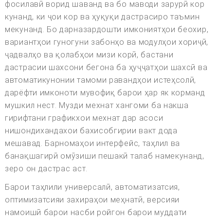
фосилавӣ ворид шаванд ва бо маводи зарурӣ кор
кунанд, ки ҷои кор ва ҳуқуқи дастрасиро таъмин
мекунанд. Бо дарназардошти имкониятҳои беохир,
вариантҳои гуногуни забонҳо ва модулҳои хориҷӣ,
ҷадвалҳо ва қолабҳои мизи корӣ, бастани
дастрасии шахсони бегона ба ҳуҷҷатҳои шахсӣ ва
автоматикунонии тамоми равандҳои истеҳсолӣ,
дарёфти имконоти мувофиқ барои ҳар як корманд
мушкил нест. Музди мехнат хангоми ба накша
гирифтани графикхои мехнат дар асоси
нишондихандахои бахисобгирии вакт дода
мешавад. Барномаҳои интерфейс, таҳлил ва
банақшагирӣ омӯзиши пешакӣ талаб намекунанд,
зеро он дастрас аст.
Барои таҳлили универсалӣ, автоматизатсия,
оптимизатсияи захираҳои меҳнатӣ, версияи
намоишӣ барои насби ройгон барои муддати