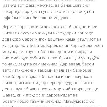
мавҷуд аст, фарқ мекунад. ва банақшагирии
захираҳо, дар ҳама гуна фаъолият дар соҳа ба
туфайли интихоби калони модулҳо.
Нармафзори таҳлили захираҳо ва банақшагирии
ширкат як усули маъмули нигоҳдории пойгоҳи
додаҳоро барои нигоҳ доштани ҳама маълумот ва
ҳуҷҷатҳо истифода мебарад, ки ин корро хеле осон
мекунад, махсусан бо назардошти истифодаи
системаи ҷустуҷӯии контекстӣ, ки вақти ҷустуҷӯро
то чанд дақиқа кам мекунад. Дар аввал, барои
автоматикунонии тамоми амалиёти барномаи
ҳисобдорӣ, таҳлили банақшагирии захираҳои
ширкат, иттилооти дар сервери дурдаст нигоҳ
дошташуда бояд танҳо як маротиба ворид карда
шавад, ки нигоҳдории дарозмуддат ва
боэътимодро таъмин мекунад. Маълумотро бо