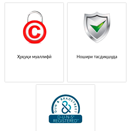
Ҳуқуқи муаллифӣ
Ношири тасдиқшуда