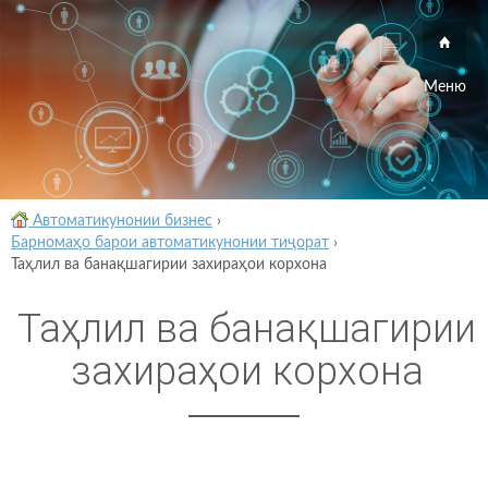
Меню
Автоматикунонии бизнес
›
Барномаҳо барои автоматикунонии тиҷорат
›
Таҳлил ва банақшагирии захираҳои корхона
Таҳлил ва банақшагирии
захираҳои корхона