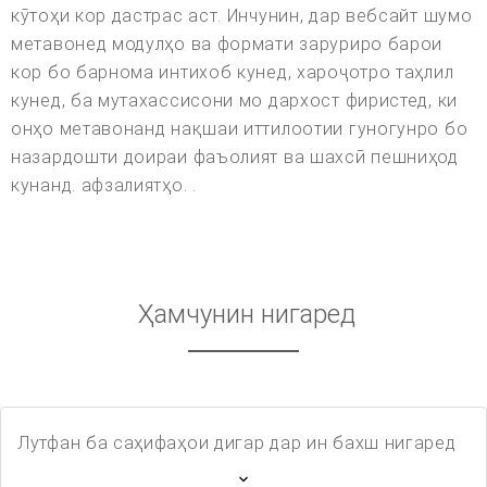
кӯтоҳи кор дастрас аст. Инчунин, дар вебсайт шумо
метавонед модулҳо ва формати заруриро барои
кор бо барнома интихоб кунед, хароҷотро таҳлил
кунед, ба мутахассисони мо дархост фиристед, ки
онҳо метавонанд нақшаи иттилоотии гуногунро бо
назардошти доираи фаъолият ва шахсӣ пешниҳод
кунанд. афзалиятҳо. .
Ҳамчунин нигаред
Лутфан ба саҳифаҳои дигар дар ин бахш нигаред