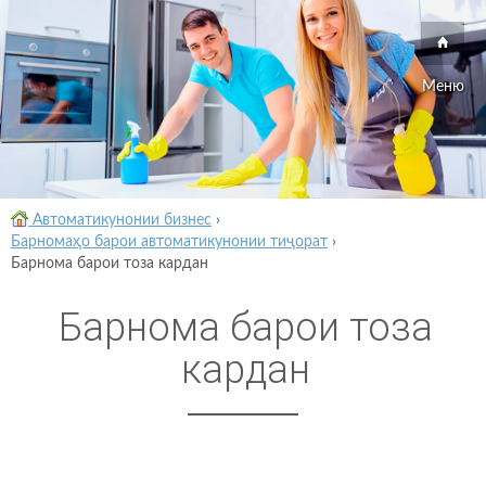
Меню
Автоматикунонии бизнес
›
Барномаҳо барои автоматикунонии тиҷорат
›
Барнома барои тоза кардан
Барнома барои тоза
кардан