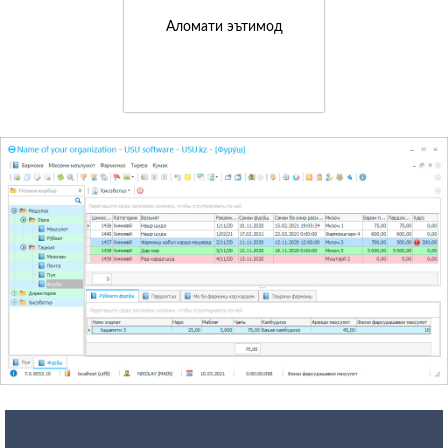
Аломати эътимод