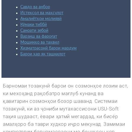
Савдо ва анбор
Истеҳсол ва маҳсулот
Амалиётҳои молиявӣ
Кӯмаки тиббӣ
Саноати зебоӣ
Варзиш ва фароғат
Мошинҳо ва таҳвил
Хизматрасонӣ барои мардум
Барои ҳар як ташкилот
Барномаи тозакунӣ барои он созмонҳое лозим аст,
ки мехоҳанд рақобатро мағлуб кунанд ва
қавитарин созмонҳои бозор шаванд. Системаи
тозакунӣ, ки аз ҷониби мутахассисони USU-Soft
таҳия шудааст, ёвари ҳатмӣ мегардад, ки бисёр
амалҳоро ба таври худкор иҷро мекунад. Замимаи
компютерии барномасозони мо бенуқсон кор