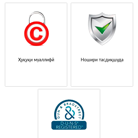
Ҳуқуқи муаллифӣ
Ношири тасдиқшуда