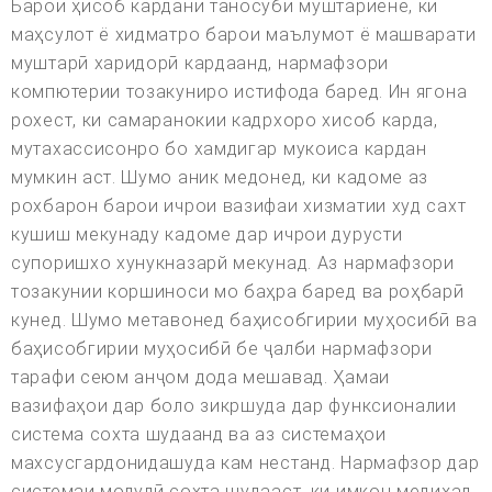
Барои ҳисоб кардани таносуби муштариёне, ки
маҳсулот ё хидматро барои маълумот ё машварати
муштарӣ харидорӣ кардаанд, нармафзори
компютерии тозакуниро истифода баред. Ин ягона
рохест, ки самаранокии кадрхоро хисоб карда,
мутахассисонро бо хамдигар мукоиса кардан
мумкин аст. Шумо аник медонед, ки кадоме аз
рохбарон барои ичрои вазифаи хизматии худ сахт
кушиш мекунаду кадоме дар ичрои дурусти
супоришхо хунукназарй мекунад. Аз нармафзори
тозакунии коршиноси мо баҳра баред ва роҳбарӣ
кунед. Шумо метавонед баҳисобгирии муҳосибӣ ва
баҳисобгирии муҳосибӣ бе ҷалби нармафзори
тарафи сеюм анҷом дода мешавад. Ҳамаи
вазифаҳои дар боло зикршуда дар функсионалии
система сохта шудаанд ва аз системаҳои
махсусгардонидашуда кам нестанд. Нармафзор дар
системаи модулӣ сохта шудааст, ки имкон медиҳад