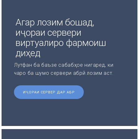
Агар лозим бошад,
иҷораи сервери
виртуалиро фармоиш
диҳед
Лутфан ба баъзе сабабҳое нигаред, ки
чаро ба шумо сервери абрӣ лозим аст.
ИҶОРАИ СЕРВЕР ДАР АБР