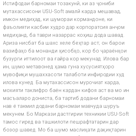
Истифодаи барномаи тозакунӣ, ки аз ҷониби
мутахассисони USU-Soft амалӣ карда мешавад,
имкон медиҳад, ки шумораи кормандоне, ки
фаъолияти касбии худро дар корпоратсия анҷом
медиҳанд, ба таври назаррас коҳиш дода шавад.
Ариза нисбат ба шахс хеле беҳтар аст; он барои
вазифаҳо ба монанди ҳисобҳо, кор бо ҷараёнҳои
бузурги иттилоот ва ғайра кор мекунад. Илова бар
ин, шумо метавонед ҳама гуна хусусиятҳоро
мувофиқи мушаххасоти талаботи инфиродии худ
илова кунед. Ба мутахассисон мурочиат карда,
мохияти таклифро баён кардан кифоя аст ва мо ин
масъаларо дониста, ба тартиб додани барномаи
нав ё такмил додани барномаи мавчуда шуруъ
мекунем. Бо Маркази дастгирии техникии USU-Soft
тамос гиред ва ташкилоти пешрафтатарин дар
бозор шавед. Мо ба шумо маслиҳати дақиқтарин