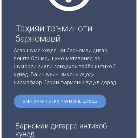
Таҳияи таъминоти
барномавӣ
Агар шумо хоҳед, ки барномаи дигар
дошта бошед, шумо метавонед аз
шумораи зиёди лоиҳаҳои тайёр интихоб
кунед. Ва инчунин имкони эҷоди
нармафзор барои фармоиш вуҷуд дорад.
БАРНОМАИ НАВРО ФАРМОИШ ДИҲЕД
Барномаи дигарро интихоб
кунед