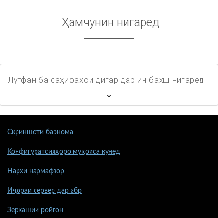
Ҳамчунин нигаред
Лутфан ба саҳифаҳои дигар дар ин бахш нигаред
Скриншоти барнома
Конфигуратсияҳоро муқоиса кунед
Нархи нармафзор
Иҷораи сервер дар абр
Зеркашии ройгон