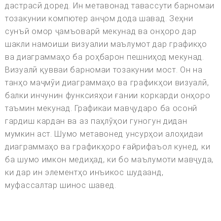
дастрасӣ доред. Ин метавонад тавассути барномаи
тозакунии компютер анҷом дода шавад. Зеҳни
сунъӣ омор ҷамъоварӣ мекунад ва онҳоро дар
шакли намоиши визуалии маълумот дар графикҳо
ва диаграммаҳо ба роҳбарон пешниҳод мекунад.
Визуалӣ қувваи барномаи тозакунии мост. Он на
танҳо маҷмӯи диаграммаҳо ва графикҳои визуалӣ,
балки инчунин функсияҳои ғании коркарди онҳоро
таъмин мекунад. Графикаи мавҷударо ба осонӣ
гардиш кардан ва аз паҳлӯҳои гуногун дидан
мумкин аст. Шумо метавонед унсурҳои алоҳидаи
диаграммаҳо ва графикҳоро ғайрифаъол кунед, ки
ба шумо имкон медиҳад, ки бо маълумоти мавҷуда,
ки дар ин элементҳо инъикос шудаанд,
муфассалтар шинос шавед.