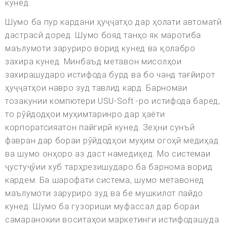
кунед.
Шумо ба пур кардани ҳуҷҷатҳо дар ҳолати автоматӣ
дастрасӣ доред. Шумо бояд танҳо як маротиба
маълумоти заруриро ворид кунед ва қолабро
захира кунед. Минбаъд метавон мисолҳои
захирашударо истифода бурд ва бо чанд тағйирот
ҳуҷҷатҳои навро зуд тавлид кард. Барномаи
тозакунии компютери USU-Soft -ро истифода баред,
то рӯйдодҳои муҳимтаринро дар ҳаёти
корпоратсияатон пайгирӣ кунед. Зеҳни сунъӣ
фавран дар бораи рӯйдодҳои муҳим огоҳӣ медиҳад
ва шумо онҳоро аз даст намедиҳед. Мо системаи
ҷустуҷӯии хуб тарҳрезишударо ба барнома ворид
кардем. Ба шарофати система, шумо метавонед
маълумоти заруриро зуд ва бе мушкилот пайдо
кунед. Шумо ба гузориши муфассал дар бораи
самаранокии воситаҳои маркетинги истифодашуда