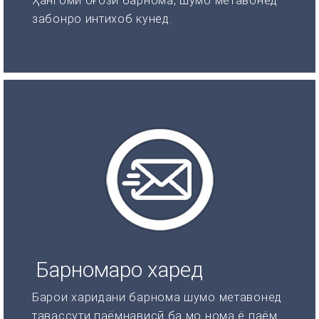
Ҳангоми оғози барнома, шумо метавонед
забонро интихоб кунед.
Барномаро харед
Барои харидани барнома шумо метавонед
тавассути паёмнависӣ ба мо нома ё паём