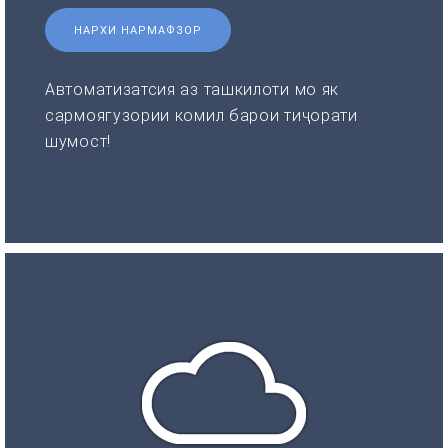
НАРХИ НАРМАФЗОР
Автоматизатсия аз ташкилоти мо як
сармоягузории комил барои тиҷорати
шумост!