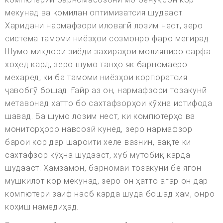
мекунад ва комилан оптимизатсия шудааст.
Харидани нармафзори иловагӣ лозим нест, зеро
система тамоми ниёзҳои созмонро фаро мегирад.
Шумо миқдори зиёди захираҳои молиявиро сарфа
хоҳед кард, зеро шумо танҳо як барномаеро
мехаред, ки ба тамоми ниёзҳои корпоратсия
ҷавобгӯ бошад. Ғайр аз он, нармафзори тозакунӣ
метавонад ҳатто бо сахтафзорҳои кӯҳна истифода
шавад. Ба шумо лозим нест, ки компютерҳо ва
мониторҳоро навсозӣ кунед, зеро нармафзор
барои кор дар шароити хеле вазнин, вақте ки
сахтафзор кӯҳна шудааст, хуб мутобиқ карда
шудааст. Ҳамзамон, барномаи тозакунӣ бе ягон
мушкилот кор мекунад, зеро он ҳатто агар он дар
компютери заиф насб карда шуда бошад ҳам, онро
коҳиш намедиҳад.