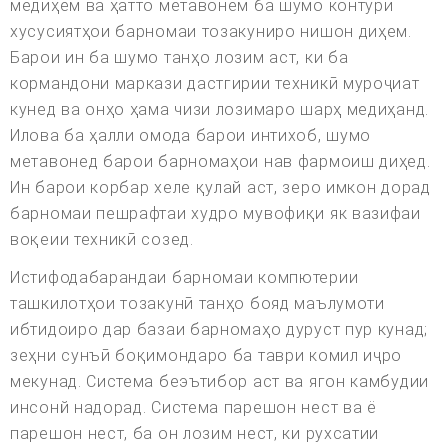
медиҳем ва ҳатто метавонем ба шумо контури
хусусиятҳои барномаи тозакуниро нишон диҳем.
Барои ин ба шумо танҳо лозим аст, ки ба
кормандони маркази дастгирии техникӣ муроҷиат
кунед ва онҳо ҳама чизи лозимаро шарҳ медиҳанд.
Илова ба ҳалли омода барои интихоб, шумо
метавонед барои барномаҳои нав фармоиш диҳед.
Ин барои корбар хеле қулай аст, зеро имкон дорад
барномаи пешрафтаи худро мувофиқи як вазифаи
воқеии техникӣ созед.
Истифодабарандаи барномаи компютерии
ташкилотҳои тозакунӣ танҳо бояд маълумоти
ибтидоиро дар базаи барномаҳо дуруст пур кунад;
зеҳни сунъӣ боқимондаро ба таври комил иҷро
мекунад. Система беэътибор аст ва ягон камбудии
инсонй надорад. Система парешон нест ва ё
парешон нест, ба он лозим нест, ки рухсатии