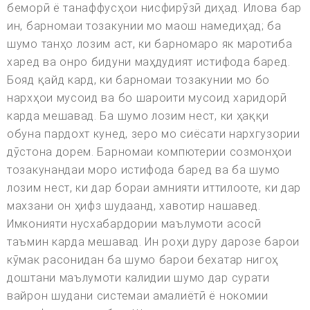
беморӣ ё танаффусҳои нисфирӯзӣ диҳад. Илова бар
ин, барномаи тозакунии мо маош намедиҳад; ба
шумо танҳо лозим аст, ки барномаро як маротиба
харед ва онро бидуни маҳдудият истифода баред.
Бояд қайд кард, ки барномаи тозакунии мо бо
нархҳои мусоид ва бо шароити мусоид харидорӣ
карда мешавад. Ба шумо лозим нест, ки ҳаққи
обуна пардохт кунед, зеро мо сиёсати нархгузории
дӯстона дорем. Барномаи компютерии созмонҳои
тозакунандаи моро истифода баред ва ба шумо
лозим нест, ки дар бораи амнияти иттилооте, ки дар
махзани он ҳифз шудаанд, хавотир нашавед.
Имконияти нусхабардории маълумоти асосӣ
таъмин карда мешавад. Ин роҳи дуру дарозе барои
кӯмак расонидан ба шумо барои бехатар нигоҳ
доштани маълумоти калидии шумо дар сурати
вайрон шудани системаи амалиётӣ ё нокомии