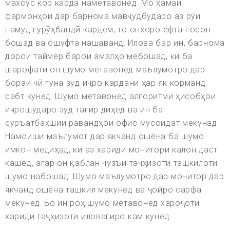
махсус кор карда наметавонед. Мо ҳамаи
фармонҳои дар барнома мавҷудбударо аз рӯи
намуд гурӯҳбандӣ кардем, то онҳоро ёфтан осон
бошад ва ошуфта нашаванд. Илова бар ин, барнома
дорои таймер барои амалҳо мебошад, ки ба
шарофати он шумо метавонед маълумотро дар
бораи чӣ гуна зуд иҷро кардани ҳар як корманд
сабт кунед. Шумо метавонед алгоритми ҳисобҳои
иҷрошударо зуд тағир диҳед ва ин ба
суръатбахшии равандҳои офис мусоидат мекунад.
Намоиши маълумот дар якчанд ошёна ба шумо
имкон медиҳад, ки аз хариди монитори калон даст
кашед, агар он қаблан ҷузъи таҷҳизоти ташкилоти
шумо набошад. Шумо маълумотро дар монитор дар
якчанд ошёна ташкил мекунед ва ҷойро сарфа
мекунед. Бо ин роҳ шумо метавонед хароҷоти
хариди таҷҳизоти иловагиро кам кунед.