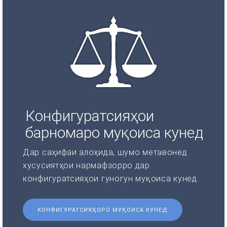
Конфигуратсияҳои
барномаро муқоиса кунед
Дар саҳифаи алоҳида, шумо метавонед
хусусиятҳои нармафзорро дар
конфигуратсияҳои гуногун муқоиса кунед.
КОНФИГУРАТСИЯҲОРО МУҚОИСА КУНЕД