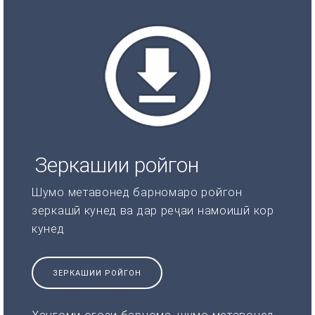
Зеркашии ройгон
Шумо метавонед барномаро ройгон
зеркашӣ кунед ва дар реҷаи намоишӣ кор
кунед
ЗЕРКАШИИ РОЙГОН