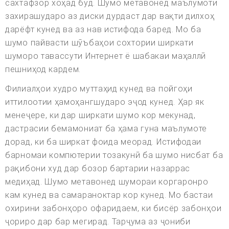
сахтафзор хоҳад буд. Шумо метавонед маълумоти
захирашударо аз диски дурдаст дар вақти дилхоҳ
дарёфт кунед ва аз нав истифода баред. Мо ба
шумо пайвасти шӯъбаҳои сохтории ширкати
шуморо тавассути Интернет ё шабакаи маҳаллӣ
пешниҳод кардем.
Филиалҳои худро муттаҳид кунед ва пойгоҳи
иттилоотии ҳамоҳангшударо эҷод кунед. Ҳар як
менеҷере, ки дар ширкати шумо кор мекунад,
дастрасии бемамониат ба ҳама гуна маълумоте
дорад, ки ба ширкат фоида меорад. Истифодаи
барномаи компютерии тозакунӣ ба шумо нисбат ба
рақибони худ дар бозор бартарии назаррас
медиҳад. Шумо метавонед шумораи коргаронро
кам кунед ва самараноктар кор кунед. Мо бастаи
охирини забонҳоро офаридаем, ки бисёр забонҳои
ҷориро дар бар мегирад. Тарҷума аз ҷониби