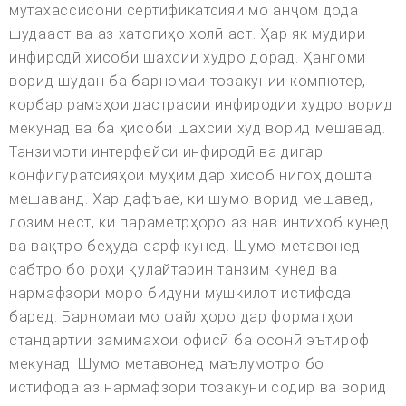
мутахассисони сертификатсияи мо анҷом дода
шудааст ва аз хатогиҳо холӣ аст. Ҳар як мудири
инфиродӣ ҳисоби шахсии худро дорад. Ҳангоми
ворид шудан ба барномаи тозакунии компютер,
корбар рамзҳои дастрасии инфиродии худро ворид
мекунад ва ба ҳисоби шахсии худ ворид мешавад.
Танзимоти интерфейси инфиродӣ ва дигар
конфигуратсияҳои муҳим дар ҳисоб нигоҳ дошта
мешаванд. Ҳар дафъае, ки шумо ворид мешавед,
лозим нест, ки параметрҳоро аз нав интихоб кунед
ва вақтро беҳуда сарф кунед. Шумо метавонед
сабтро бо роҳи қулайтарин танзим кунед ва
нармафзори моро бидуни мушкилот истифода
баред. Барномаи мо файлҳоро дар форматҳои
стандартии замимаҳои офисӣ ба осонӣ эътироф
мекунад. Шумо метавонед маълумотро бо
истифода аз нармафзори тозакунӣ содир ва ворид