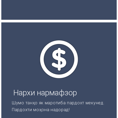
Нархи нармафзор
Шумо танҳо як маротиба пардохт мекунед.
Пардохти моҳона надорад!