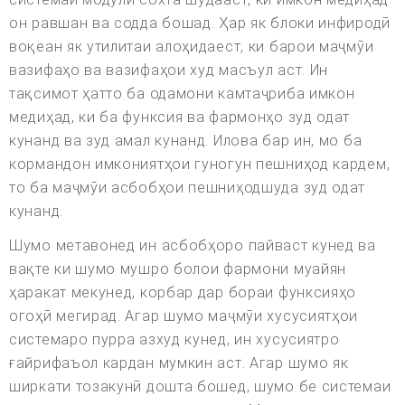
он равшан ва содда бошад. Ҳар як блоки инфиродӣ
воқеан як утилитаи алоҳидаест, ки барои маҷмӯи
вазифаҳо ва вазифаҳои худ масъул аст. Ин
тақсимот ҳатто ба одамони камтаҷриба имкон
медиҳад, ки ба функсия ва фармонҳо зуд одат
кунанд ва зуд амал кунанд. Илова бар ин, мо ба
кормандон имкониятҳои гуногун пешниҳод кардем,
то ба маҷмӯи асбобҳои пешниҳодшуда зуд одат
кунанд.
Шумо метавонед ин асбобҳоро пайваст кунед ва
вақте ки шумо мушро болои фармони муайян
ҳаракат мекунед, корбар дар бораи функсияҳо
огоҳӣ мегирад. Агар шумо маҷмӯи хусусиятҳои
системаро пурра азхуд кунед, ин хусусиятро
ғайрифаъол кардан мумкин аст. Агар шумо як
ширкати тозакунӣ дошта бошед, шумо бе системаи