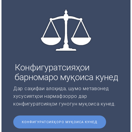
Конфигуратсияҳои
барномаро муқоиса кунед
Дар саҳифаи алоҳида, шумо метавонед
хусусиятҳои нармафзорро дар
конфигуратсияҳои гуногун муқоиса кунед.
КОНФИГУРАТСИЯҲОРО МУҚОИСА КУНЕД