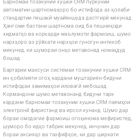
Барномаи тозакунии хушки CRM пуркунии
автоматии шартномаҳоро бо истифода аз қолаби
стандартии пешакӣ муайяншуда дастгирӣ мекунад.
Ҳангоми бастани шартнома оид ба пешниҳоди
хидматҳо ва коркарди маълумоти фармоиш, шумо
нархҳоро аз рӯйхати нархҳои гуногун интихоб
мекунед, ки шумораи онҳо метавонад номаҳдуд
бошад.
Бартарии махсуси системаи тозакунии хушки CRM
ин қобилияти огоҳ кардани муштариён бидуни
истифодаи замимаҳои иловагӣ мебошад.
Кормандони шумо метавонанд бидуни тарк
кардани барномаи тозакунии хушки CRM паёмҳои
электронӣ фиристанд ва ирсол кунанд. Шумо дар
бораи омодагии фармоиш огоҳинома мефиристед,
шуморо бо идҳо табрик мекунед, инчунин дар
бораи аксияҳо ва тахфифҳое, ки дар ширкати