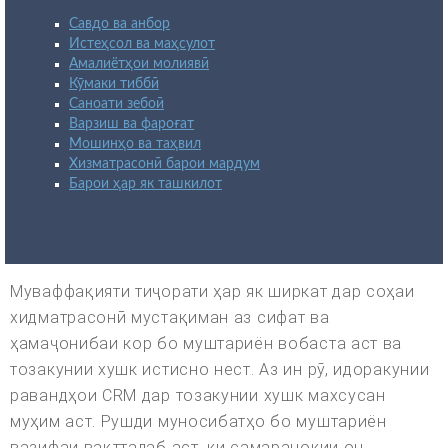
Савдо ва анбор
Истеҳсол ва маҳсулот
Амалиётҳои молиявӣ
Кӯмаки тиббӣ
Саноати зебоӣ
Варзиш ва фароғат
Мошинҳо ва таҳвил
Хизматрасонӣ барои мардум
Барои ҳар як ташкилот
Муваффақияти тиҷорати ҳар як ширкат дар соҳаи
хидматрасонӣ мустақиман аз сифат ва
ҳамаҷонибаи кор бо муштариён вобаста аст ва
тозакунии хушк истисно нест. Аз ин рӯ, идоракунии
равандҳои CRM дар тозакунии хушк махсусан
муҳим аст. Рушди муносибатҳо бо муштариён
вазифаи вақтталаб аст, ки самаранокии он