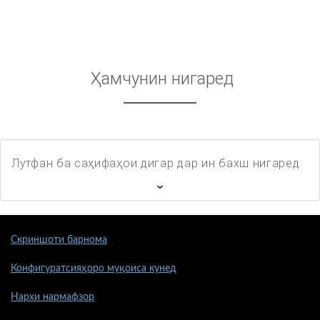
Ҳамчунин нигаред
Лутфан ба саҳифаҳои дигар дар ин бахш нигаред
Скриншоти барнома
Конфигуратсияҳоро муқоиса кунед
Нархи нармафзор