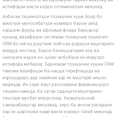
истифодаи вақти корро оптимизатсия мекунед.
Азбаски ташкилотҳои тозакунии хушк бояд бо
мизоҷон муносибатҳои комилро барои зиёд
кардани фурӯш ва афзоиши фоида барқарор
кунанд, вазифаҳои системаи тозакунии хушки мо
CRM бо нигоҳ доштани пойгоҳи додаҳои муштариён
маҳдуд нестанд. Барои банақшагирии кор ва
назорати иҷрои он, шумо асбобҳои ин модулро
истифода мебаред: Барномаи тозакунии хушки CRM
тамоми вазифаҳои ба нақша гирифташуда ва
иҷрошударо дар заминаи ҳар як муштарӣ нишон
медиҳад. Ин сари вақт расонидани фармоишҳоро
таъмин намуда, ба сатҳи садоқати муштариён
таъсири мусбат мерасонад. Хизматрасонй
самарабахштар мешавад, зеро ба анчом расидани
хар як шартнома ками вакти кориро талаб мекунад.