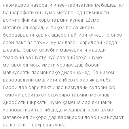
нармафзор назорати инвентаризатсия мебошад, ки
ба шарофати он шумо метавонед таъминоти
доимии филиалҳоро таъмин кунед. Шумо
метавонед харид, интиқол ва аз ҳисоб
баровардани ҳар як ашёро пайгирӣ кунед, то онҳо
сари вақт аз таъминкунандагон харидорӣ карда
шаванд. Барои арзёбии мавҷудияти маводи
тозакунӣ ва шустушӯй дар анборҳо, шумо
метавонед маълумоти ҷорӣро дар бораи
мавҷудияти пасмондаҳо дидан кунед. Ба низом
даровардани амалиёти анборхо хар як шуъба
барои дар сари вакт ичро намудани супоришхо
тамоми воситахои заруриро таъмин мекунад.
Ҳисоботи ширкати шумо ҳамеша дар як шакли
корпоративӣ тартиб дода мешавад, зеро шумо
метавонед онҳоро дар варақаҳои дорои маълумот
ва логотип тарҳрезӣ кунед.