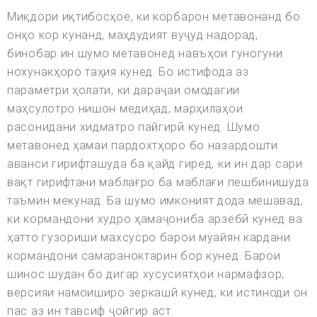
Миқдори иқтибосҳое, ки корбарон метавонанд бо
онҳо кор кунанд, маҳдудият вуҷуд надорад,
бинобар ин шумо метавонед навъҳои гуногуни
нохунакҳоро таҳия кунед. Бо истифода аз
параметри ҳолати, ки дараҷаи омодагии
маҳсулотро нишон медиҳад, марҳилаҳои
расонидани хидматро пайгирӣ кунед. Шумо
метавонед ҳамаи пардохтҳоро бо назардошти
аванси гирифташуда ба қайд гиред, ки ин дар сари
вақт гирифтани маблағро ба маблағи пешбинишуда
таъмин мекунад. Ба шумо имконият дода мешавад,
ки кормандони худро ҳамаҷониба арзёбӣ кунед ва
ҳатто гузориши махсусро барои муайян кардани
кормандони самараноктарин бор кунед. Барои
шинос шудан бо дигар хусусиятҳои нармафзор,
версияи намоиширо зеркашӣ кунед, ки истиноди он
пас аз ин тавсиф ҷойгир аст.