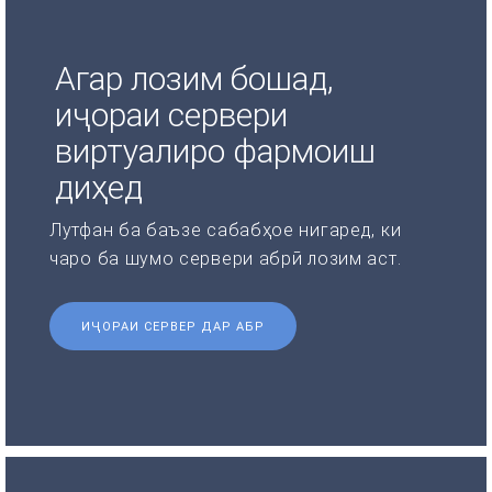
Агар лозим бошад,
иҷораи сервери
виртуалиро фармоиш
диҳед
Лутфан ба баъзе сабабҳое нигаред, ки
чаро ба шумо сервери абрӣ лозим аст.
ИҶОРАИ СЕРВЕР ДАР АБР