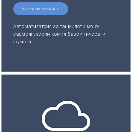
НАРХИ НАРМАФЗОР
Автоматизатсия аз ташкилоти мо як
сармоягузории комил барои тиҷорати
шумост!