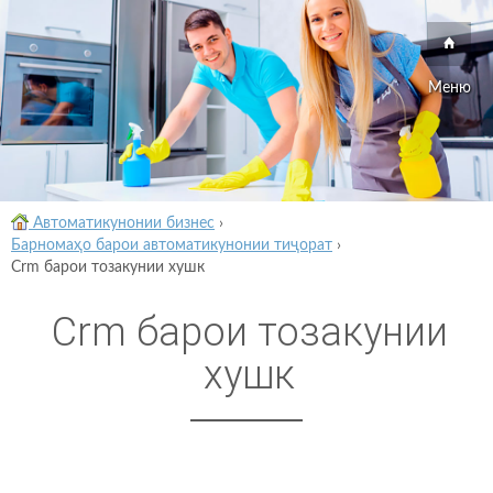
Меню
Автоматикунонии бизнес
›
Барномаҳо барои автоматикунонии тиҷорат
›
Crm барои тозакунии хушк
Crm барои тозакунии
хушк