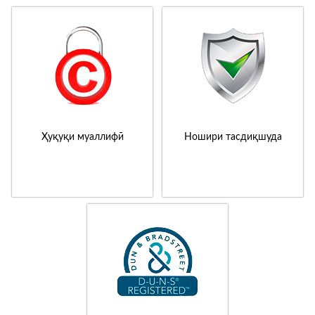
Ҳуқуқи муаллифӣ
Ношири тасдиқшуда