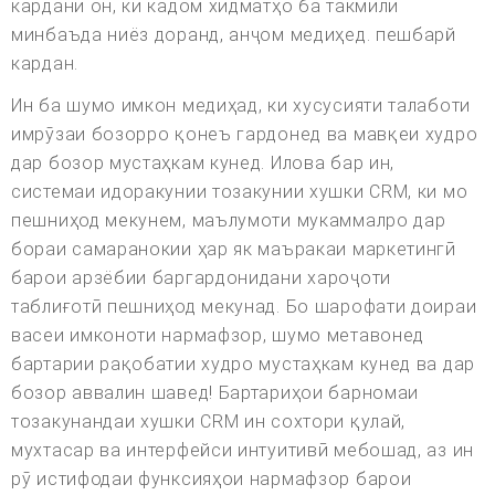
кардани он, ки кадом хидматҳо ба такмили
минбаъда ниёз доранд, анҷом медиҳед. пешбарй
кардан.
Ин ба шумо имкон медиҳад, ки хусусияти талаботи
имрӯзаи бозорро қонеъ гардонед ва мавқеи худро
дар бозор мустаҳкам кунед. Илова бар ин,
системаи идоракунии тозакунии хушки CRM, ки мо
пешниҳод мекунем, маълумоти мукаммалро дар
бораи самаранокии ҳар як маъракаи маркетингӣ
барои арзёбии баргардонидани хароҷоти
таблиғотӣ пешниҳод мекунад. Бо шарофати доираи
васеи имконоти нармафзор, шумо метавонед
бартарии рақобатии худро мустаҳкам кунед ва дар
бозор аввалин шавед! Бартариҳои барномаи
тозакунандаи хушки CRM ин сохтори қулай,
мухтасар ва интерфейси интуитивӣ мебошад, аз ин
рӯ истифодаи функсияҳои нармафзор барои