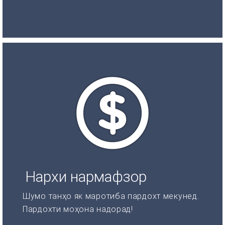
Нархи нармафзор
Шумо танҳо як маротиба пардохт мекунед.
Пардохти моҳона надорад!