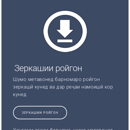
Зеркашии ройгон
Шумо метавонед барномаро ройгон
зеркашӣ кунед ва дар реҷаи намоишӣ кор
кунед
ЗЕРКАШИИ РОЙГОН