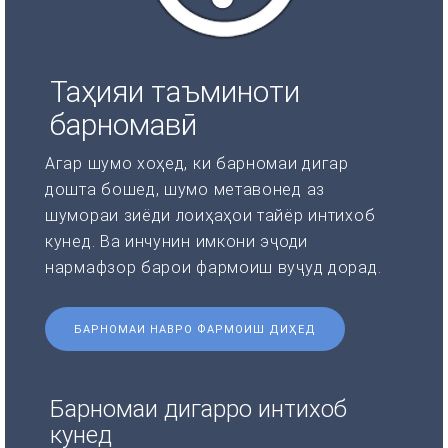
Таҳияи таъминоти
барномавӣ
Агар шумо хоҳед, ки барномаи дигар
дошта бошед, шумо метавонед аз
шумораи зиёди лоиҳаҳои тайёр интихоб
кунед. Ва инчунин имкони эҷоди
нармафзор барои фармоиш вуҷуд дорад.
БАРНОМАИ НАВРО ФАРМОИШ ДИҲЕД
Барномаи дигарро интихоб
кунед