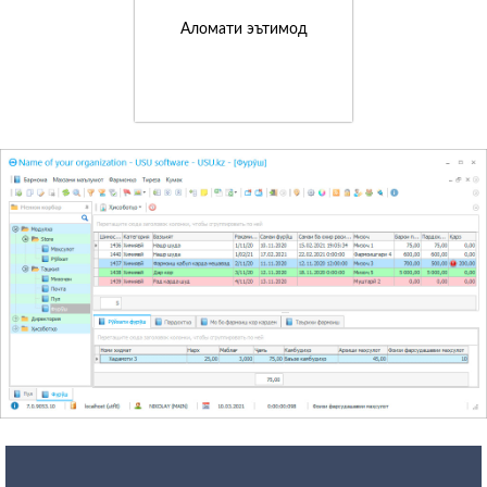
Аломати эътимод