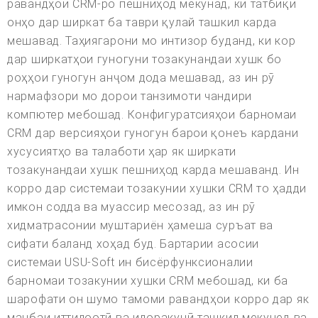
равандҳои CRM-ро пешниҳод мекунад, ки татбиқи
онҳо дар ширкат ба таври қулай ташкил карда
мешавад. Таҳиягарони мо интизор буданд, ки кор
дар ширкатҳои гуногуни тозакунандаи хушк бо
роҳҳои гуногун анҷом дода мешавад, аз ин рӯ
нармафзори мо дорои танзимоти чандири
компютер мебошад. Конфигуратсияҳои барномаи
CRM дар версияҳои гуногун барои қонеъ кардани
хусусиятҳо ва талаботи ҳар як ширкати
тозакунандаи хушк пешниҳод карда мешаванд. Ин
корро дар системаи тозакунии хушки CRM то ҳадди
имкон содда ва муассир месозад, аз ин рӯ
хидматрасонии муштариён ҳамеша суръат ва
сифати баланд хоҳад буд. Бартарии асосии
системаи USU-Soft ин бисёрфунксионалии
барномаи тозакунии хушки CRM мебошад, ки ба
шарофати он шумо тамоми равандҳои корро дар як
манбаи иттилоотӣ ва идоракунӣ ташкил мекунед ва