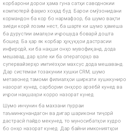
корбарони дорои ҳама гуна сатҳи саводнокии
компютерӣ фаҳмо хоҳад буд. Барои омӯзонидани
кормандон ба кор бо нармафзор, ба шумо вақти
зиёди корӣ лозим нест, ба шарте ки шумо ҳамеша
ба дурустии амалҳои иҷрошуда боварӣ дошта
бошед. Ба ҳар як корбар ҳуқуқҳои дастрасии
инфиродӣ, ки ба нақши онҳо мувофиқанд, дода
мешавад, дар ҳоле ки ба операторҳо ва
супервайзерҳо имтиёзҳои махсус дода мешаванд.
Дар системаи тозакунии хушки CRM, шумо
метавонед тамоми филиалҳои ширкати хушккуниро
назорат кунед, сарбории онҳоро арзёбӣ кунед ва
иҷрои нақшаҳои корро назорат кунед.
Шумо инчунин ба махзани пурраи
таъминкунандагон ва дигар шарикони тиҷорӣ
дастрасӣ пайдо мекунед, то муносибатҳои худро
бо онҳо назорат кунед. Дар байни имкониятҳои