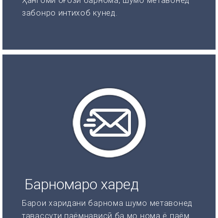
Ҳангоми оғози барнома, шумо метавонед
забонро интихоб кунед.
Барномаро харед
Барои харидани барнома шумо метавонед
тавассути паёмнависӣ ба мо нома ё паём