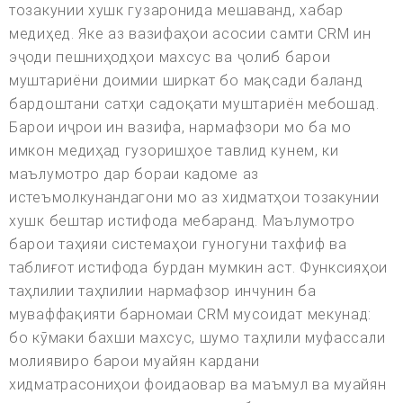
тозакунии хушк гузаронида мешаванд, хабар
медиҳед. Яке аз вазифаҳои асосии самти CRM ин
эҷоди пешниҳодҳои махсус ва ҷолиб барои
муштариёни доимии ширкат бо мақсади баланд
бардоштани сатҳи садоқати муштариён мебошад.
Барои иҷрои ин вазифа, нармафзори мо ба мо
имкон медиҳад гузоришҳое тавлид кунем, ки
маълумотро дар бораи кадоме аз
истеъмолкунандагони мо аз хидматҳои тозакунии
хушк бештар истифода мебаранд. Маълумотро
барои таҳияи системаҳои гуногуни тахфиф ва
таблиғот истифода бурдан мумкин аст. Функсияҳои
таҳлилии таҳлилии нармафзор инчунин ба
муваффақияти барномаи CRM мусоидат мекунад:
бо кӯмаки бахши махсус, шумо таҳлили муфассали
молиявиро барои муайян кардани
хидматрасониҳои фоидаовар ва маъмул ва муайян