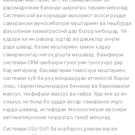
даромаднокии баланди ширкатро таъмин мекунад.
Системасозӣ ва коркарди маълумот асоси рушди
самараноки муносибатҳои муштариён ва пешбурди
фаъолонаи хизматрасонӣ дар бозор мебошад. Чӣ
қадаре ки ин раванд зудтар ва дақиқтар анҷом
дода шавад, базаи муштариён ҳамон қадар
самараноктар нигоҳ дошта мешавад. Вазифаҳои
системаи CRM ҷанбаҳои гуногуни гуногунро дар
бар мегиранд: бақайдгирии тамосҳои муштариён,
системаи хуб ба роҳ мондашудаи иттилоотӣ барои
онҳо, таҳияи пешниҳодҳои беназир ва барномаҳои
махсус, тахфифҳои махсус ва ғайра. Ҳар яке аз ин
соҳаҳо, ки бояд бо ҳадди аксар самаранок иҷро
карда шаванд, истифодаи технологияҳои муосири
автоматикунонии тиҷоратро талаб мекунад.
Системаи USU-Soft ба корбарон доираи васеи