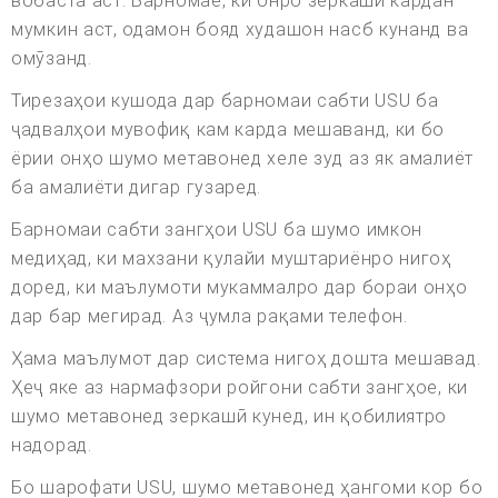
вобаста аст. Барномае, ки онро зеркашӣ кардан
мумкин аст, одамон бояд худашон насб кунанд ва
омӯзанд.
Тирезаҳои кушода дар барномаи сабти USU ба
ҷадвалҳои мувофиқ кам карда мешаванд, ки бо
ёрии онҳо шумо метавонед хеле зуд аз як амалиёт
ба амалиёти дигар гузаред.
Барномаи сабти зангҳои USU ба шумо имкон
медиҳад, ки махзани қулайи муштариёнро нигоҳ
доред, ки маълумоти мукаммалро дар бораи онҳо
дар бар мегирад. Аз ҷумла рақами телефон.
Ҳама маълумот дар система нигоҳ дошта мешавад.
Ҳеҷ яке аз нармафзори ройгони сабти зангҳое, ки
шумо метавонед зеркашӣ кунед, ин қобилиятро
надорад.
Бо шарофати USU, шумо метавонед ҳангоми кор бо