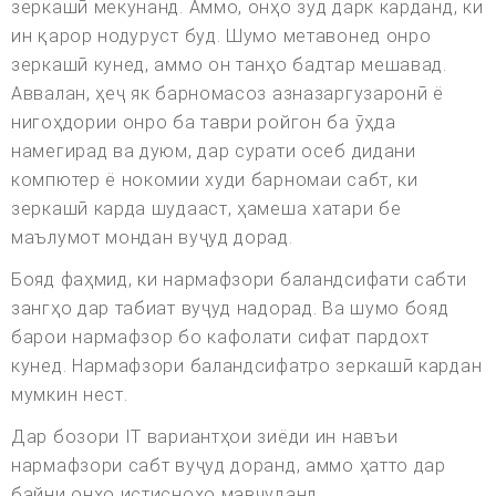
зеркашӣ мекунанд. Аммо, онҳо зуд дарк карданд, ки
ин қарор нодуруст буд. Шумо метавонед онро
зеркашӣ кунед, аммо он танҳо бадтар мешавад.
Аввалан, ҳеҷ як барномасоз азназаргузаронӣ ё
нигоҳдории онро ба таври ройгон ба ӯҳда
намегирад ва дуюм, дар сурати осеб дидани
компютер ё нокомии худи барномаи сабт, ки
зеркашӣ карда шудааст, ҳамеша хатари бе
маълумот мондан вуҷуд дорад.
Бояд фаҳмид, ки нармафзори баландсифати сабти
зангҳо дар табиат вуҷуд надорад. Ва шумо бояд
барои нармафзор бо кафолати сифат пардохт
кунед. Нармафзори баландсифатро зеркашӣ кардан
мумкин нест.
Дар бозори IT вариантҳои зиёди ин навъи
нармафзори сабт вуҷуд доранд, аммо ҳатто дар
байни онҳо истисноҳо мавҷуданд.