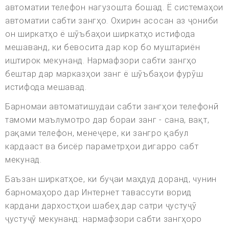
автоматии телефон нагузошта бошад. Ё системаҳои
автоматии сабти зангҳо. Охирин асосан аз ҷониби
он ширкатҳо ё шӯъбаҳои ширкатҳо истифода
мешаванд, ки бевосита дар кор бо муштариён
иштирок мекунанд. Нармафзори сабти зангҳо
бештар дар марказҳои занг ё шӯъбаҳои фурӯш
истифода мешавад.
Барномаи автоматишудаи сабти зангҳои телефонӣ
тамоми маълумотро дар бораи занг - сана, вақт,
рақами телефон, менеҷере, ки зангро қабул
кардааст ва бисёр параметрҳои дигарро сабт
мекунад.
Баъзан ширкатҳое, ки буҷаи маҳдуд доранд, чунин
барномаҳоро дар Интернет тавассути ворид
кардани дархостҳои шабеҳ дар сатри ҷустуҷӯ
ҷустуҷӯ мекунанд: нармафзори сабти зангҳоро