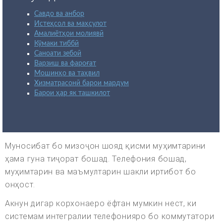
Савдо ва анбор
Истеҳсол ва маҳсулот
Амалиётҳои молиявӣ
Кӯмаки тиббӣ
Саноати зебоӣ
Варзиш ва фароғат
Мошинҳо ва таҳвил
Хизматрасонӣ барои мардум
Барои ҳар як ташкилот
Муносибат бо мизоҷон шояд қисми муҳимтарини
ҳама гуна тиҷорат бошад. Телефония бошад,
муҳимтарин ва маъмултарин шакли иртибот бо
онҳост.
Акнун дигар корхонаеро ёфтан мумкин нест, ки
системам интегралии телефонияро бо коммутатори