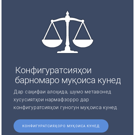
Конфигуратсияҳои
барномаро муқоиса кунед
Дар саҳифаи алоҳида, шумо метавонед
хусусиятҳои нармафзорро дар
конфигуратсияҳои гуногун муқоиса кунед.
КОНФИГУРАТСИЯҲОРО МУҚОИСА КУНЕД