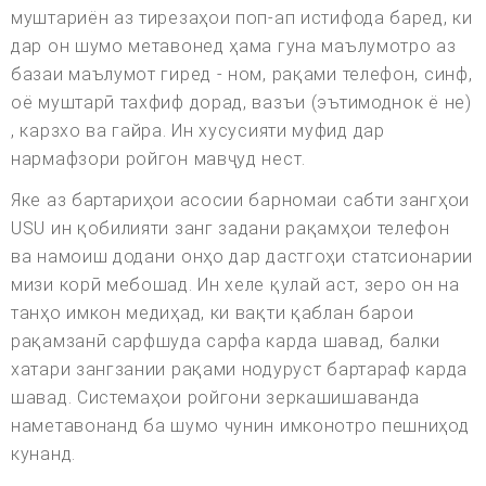
муштариён аз тирезаҳои поп-ап истифода баред, ки
дар он шумо метавонед ҳама гуна маълумотро аз
базаи маълумот гиред - ном, рақами телефон, синф,
оё муштарӣ тахфиф дорад, вазъи (эътимоднок ё не)
, карзхо ва гайра. Ин хусусияти муфид дар
нармафзори ройгон мавҷуд нест.
Яке аз бартариҳои асосии барномаи сабти зангҳои
USU ин қобилияти занг задани рақамҳои телефон
ва намоиш додани онҳо дар дастгоҳи статсионарии
мизи корӣ мебошад. Ин хеле қулай аст, зеро он на
танҳо имкон медиҳад, ки вақти қаблан барои
рақамзанӣ сарфшуда сарфа карда шавад, балки
хатари зангзании рақами нодуруст бартараф карда
шавад. Системаҳои ройгони зеркашишаванда
наметавонанд ба шумо чунин имконотро пешниҳод
кунанд.