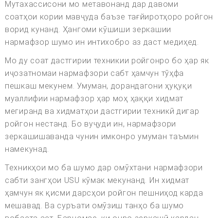
Мутахассисони мо метавонанд дар давоми
соатҳои кории мавҷуда баъзе тағйиротҳоро ройгон
ворид кунанд. Ҳангоми кӯшиши зеркашии
нармафзор шумо ин интихобро аз даст медиҳед.
Мо ду соат дастгирии техникии ройгонро бо ҳар як
иҷозатномаи нармафзори сабт ҳамчун тӯҳфа
пешкаш мекунем. Умуман, дорандагони ҳуқуқи
муаллифии нармафзор ҳар моҳ ҳаққи хидмат
мегиранд ва хидматҳои дастгирии техникӣ дигар
ройгон нестанд. Бо вуҷуди ин, нармафзори
зеркашишаванда чунин имконро умуман таъмин
намекунад.
Техникҳои мо ба шумо дар омӯхтани нармафзори
сабти зангҳои USU кӯмак мекунанд. Ин хидмат
ҳамчун як қисми дарсҳои ройгон пешниҳод карда
мешавад. Ва суръати омӯзиш танҳо ба шумо