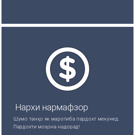
Нархи нармафзор
Шумо танҳо як маротиба пардохт мекунед.
Пардохти моҳона надорад!