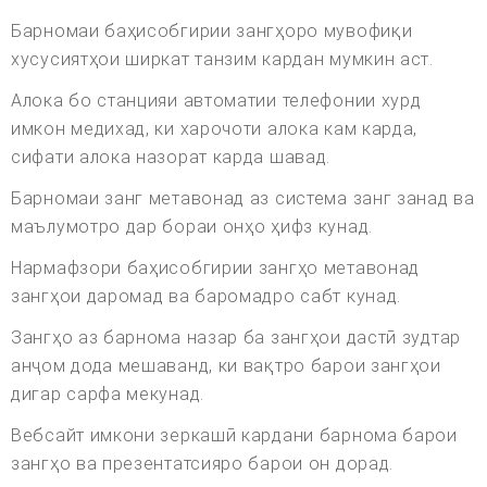
Барномаи баҳисобгирии зангҳоро мувофиқи
хусусиятҳои ширкат танзим кардан мумкин аст.
Алока бо станцияи автоматии телефонии хурд
имкон медихад, ки харочоти алока кам карда,
сифати алока назорат карда шавад.
Барномаи занг метавонад аз система занг занад ва
маълумотро дар бораи онҳо ҳифз кунад.
Нармафзори баҳисобгирии зангҳо метавонад
зангҳои даромад ва баромадро сабт кунад.
Зангҳо аз барнома назар ба зангҳои дастӣ зудтар
анҷом дода мешаванд, ки вақтро барои зангҳои
дигар сарфа мекунад.
Вебсайт имкони зеркашӣ кардани барнома барои
зангҳо ва презентатсияро барои он дорад.