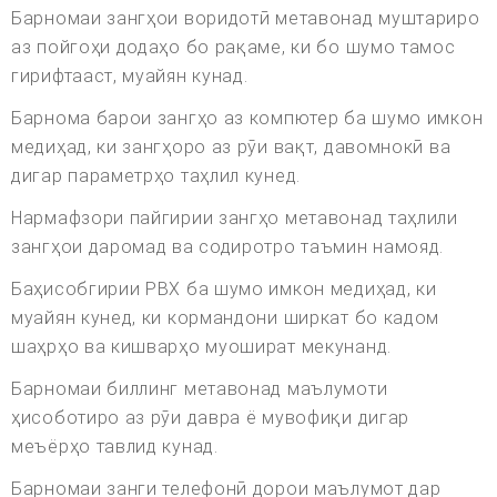
Барномаи зангҳои воридотӣ метавонад муштариро
аз пойгоҳи додаҳо бо рақаме, ки бо шумо тамос
гирифтааст, муайян кунад.
Барнома барои зангҳо аз компютер ба шумо имкон
медиҳад, ки зангҳоро аз рӯи вақт, давомнокӣ ва
дигар параметрҳо таҳлил кунед.
Нармафзори пайгирии зангҳо метавонад таҳлили
зангҳои даромад ва содиротро таъмин намояд.
Баҳисобгирии PBX ба шумо имкон медиҳад, ки
муайян кунед, ки кормандони ширкат бо кадом
шаҳрҳо ва кишварҳо муошират мекунанд.
Барномаи биллинг метавонад маълумоти
ҳисоботиро аз рӯи давра ё мувофиқи дигар
меъёрҳо тавлид кунад.
Барномаи занги телефонӣ дорои маълумот дар