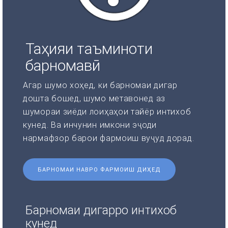
Таҳияи таъминоти
барномавӣ
Агар шумо хоҳед, ки барномаи дигар
дошта бошед, шумо метавонед аз
шумораи зиёди лоиҳаҳои тайёр интихоб
кунед. Ва инчунин имкони эҷоди
нармафзор барои фармоиш вуҷуд дорад.
БАРНОМАИ НАВРО ФАРМОИШ ДИҲЕД
Барномаи дигарро интихоб
кунед