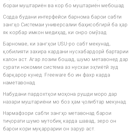
бораи муштариён ва кор бо муштариён мебошад.
Содда будани интерфейси барнома барои сабти
зангҳо Системаи универсалии баҳисобгирӣ ба ҳар
як корбар имкон медиҳад, ки онро омӯзад.
Барномае, ки зангҳои USU-ро сабт мекунад,
қобилияти захира кардани нусхабардорӣ бартарии
калон аст. Агар лозим бошад, шумо метавонед дар
сурати нокомии система аз нусхаи эҳтиётӣ зуд
барқарор кунед. Freeware бо ин фахр карда
наметавонад.
Набудани пардохтҳои моҳона рушди моро дар
назари муштариёни мо боз ҳам ҷолибтар мекунад.
Нармафзори сабти зангҳо метавонад барои
тиҷорати шумо мутобиқ карда шавад, зеро он
барои кори муқаррарии он зарур аст.