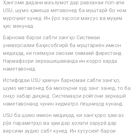
Ҳангоми дидани маълумот дар равзанаи поп-апи
USU, шумо ҳамеша метавонед ба муштарӣ бо ном
муроҷиат кунед. Ин ӯро эҳсоси махсус ва муҳим
ҳис мекунад.
Барнома барои сабти зангҳо Системаи
универсалии баҳисобгирӣ ба муштариён имкон
медиҳад, ки паёмҳои овозии оммавӣ фиристанд.
Нармафзори зеркашишаванда ин корро карда
наметавонад.
Истифодаи USU ҳамчун барномаи сабти зангҳо,
шумо метавонед ба мизоҷони худ занг занед, то ба
онҳо хабар диҳанд. Системаҳои ройгони зеркашӣ
наметавонанд чунин хидматро пешниҳод кунанд.
USU ба шумо имкон медиҳад, ки зангҳоро ҳам аз
рӯи параметрҳо ва ҳам дар ҳолати зарурӣ дар
версияи аудио сабт кунед. Ин хусусият барои