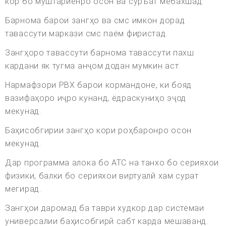
кор бо муштариёнро осон ва суръат мебахшад.
Барнома барои зангҳо ва смс имкон дорад
тавассути маркази смс паём фиристад.
Зангҳоро тавассути барнома тавассути пахш
кардани як тугма анҷом додан мумкин аст.
Нармафзори PBX барои кормандоне, ки бояд
вазифаҳоро иҷро кунанд, ёдраскуниҳо эҷод
мекунад.
Баҳисобгирии зангҳо кори роҳбаронро осон
мекунад.
Дар программа алока бо АТС на танхо бо серияхои
физики, балки бо серияхои виртуалй хам сурат
мегирад.
Зангҳои даромад ба таври худкор дар системаи
универсалии баҳисобгирӣ сабт карда мешаванд.