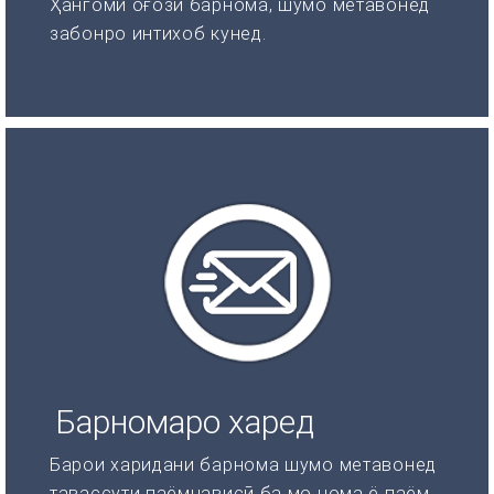
Ҳангоми оғози барнома, шумо метавонед
забонро интихоб кунед.
Барномаро харед
Барои харидани барнома шумо метавонед
тавассути паёмнависӣ ба мо нома ё паём