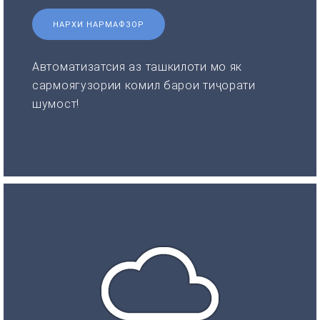
НАРХИ НАРМАФЗОР
Автоматизатсия аз ташкилоти мо як
сармоягузории комил барои тиҷорати
шумост!