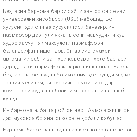
Беҳтарин барнома барои сабти зангҳо системаи
универсалии ҳисобдорӣ (USU) мебошад. Бо
хусусиятҳои олӣ ва хусусиятҳои беназир, ин
нармафзор дар тӯли якчанд соли мавҷудияти худ
худро ҳамчун як маҳсулоти нармафзори
баландсифат нишон дод. Он аз системаҳои
автоматии сабти зангҳои корбарон хеле бартарӣ
дорад, на аз нармафзори зеркашишаванда. Барои
беҳтар шинос шудан бо имкониятҳои рушди мо, мо
тавсия медиҳем, ки версияи намоиширо дар
компютери худ аз вебсайти мо зеркашӣ ва насб
кунед.
Ин барнома албатта ройгон нест. Аммо арзиши он
дар муқоиса бо аналогҳо хеле қобили қабул аст.
Барнома барои занг задан аз компютер ба телефон