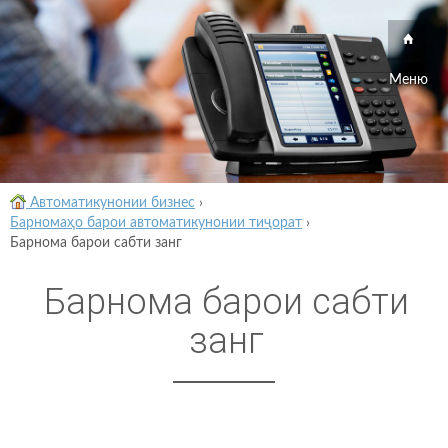
Меню
Автоматикунонии бизнес
›
Барномаҳо барои автоматикунонии тиҷорат
›
Барнома барои сабти занг
Барнома барои сабти
занг