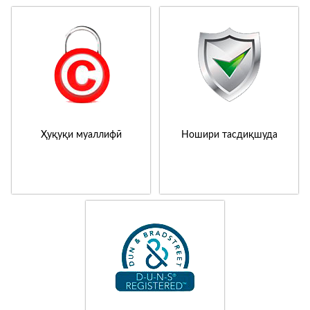
Ҳуқуқи муаллифӣ
Ношири тасдиқшуда