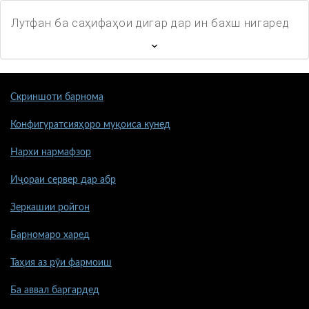
Лутфан ба саҳифаҳои дигар дар ин бахш нигаред
Скриншоти барнома
Конфигуратсияҳоро муқоиса кунед
Нархи нармафзор
Иҷораи сервер дар абр
Зеркашии ройгон
Барномаро харед
Таҳия аз рӯи фармоиш
Ба аввал баргардед