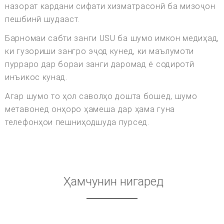
назорат кардани сифати хизматрасонӣ ба мизоҷон
пешбинӣ шудааст.
Барномаи сабти занги USU ба шумо имкон медиҳад,
ки гузориши зангро эҷод кунед, ки маълумоти
пурраро дар бораи занги даромад ё содиротӣ
инъикос кунад.
Агар шумо то ҳол саволҳо дошта бошед, шумо
метавонед онҳоро ҳамеша дар ҳама гуна
телефонҳои пешниҳодшуда пурсед.
Ҳамчунин нигаред