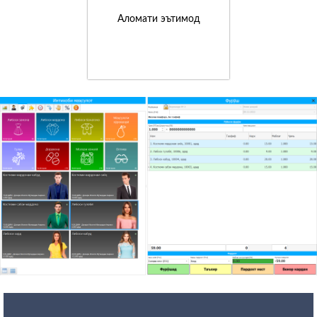
Аломати эътимод