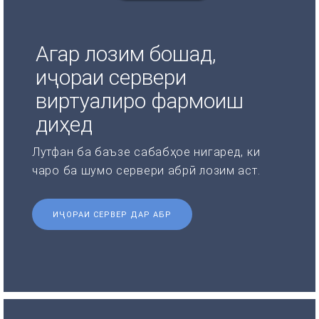
Агар лозим бошад,
иҷораи сервери
виртуалиро фармоиш
диҳед
Лутфан ба баъзе сабабҳое нигаред, ки
чаро ба шумо сервери абрӣ лозим аст.
ИҶОРАИ СЕРВЕР ДАР АБР