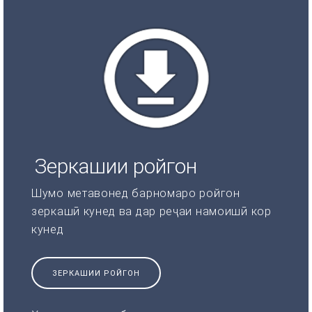
Зеркашии ройгон
Шумо метавонед барномаро ройгон
зеркашӣ кунед ва дар реҷаи намоишӣ кор
кунед
ЗЕРКАШИИ РОЙГОН