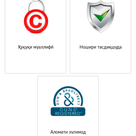
Ҳуқуқи муаллифӣ
Ношири тасдиқшуда
Аломати эътимод