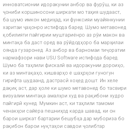
инноватсионии идоракунии анбор ва фурӯш, ки аз
ҷониби коршиносони ширкати мо таҳия шудааст,
ба шумо имкон медиҳад, ки функсияи муайянкунии
харитаи ҷаҳонро истифода баред. Шумо метавонед
қобилияти пайгирии муштариёнро аз рӯи макон ва
минтақа ба даст оред ва рӯйдодҳоро ба марҳилаи
оянда гузаронед. Аз анбор ва барномаи тиҷоратии
нармафзори нави USU Software истифода баред.
Шумо ба таҳлили фискалӣ ва идоракунии дороиҳо,
ки аз минтақаҳо, кишварҳо ё шаҳрҳои гуногун
гирифта шудаанд, дастрасӣ хоҳед дошт. Ин хеле
дақиқ аст, дар ҳоле ки шумо метавонед бо тасвири
визуалии минтақа амалҳои худ ва рақибони худро
пайгирӣ кунед. Мумкин аст, ки таҳлили тамоми
ченакҳои сайёра пешниҳод карда шавад, ки он
барои ширкат бартарии бешубҳа дар мубориза бо
рақибон барои нуқтаҳои савдои ҷолибтар