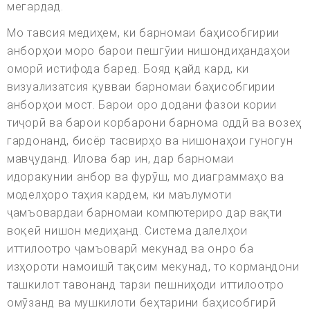
мегардад.
Мо тавсия медиҳем, ки барномаи баҳисобгирии
анборҳои моро барои пешгӯии нишондиҳандаҳои
оморӣ истифода баред. Бояд қайд кард, ки
визуализатсия қувваи барномаи баҳисобгирии
анборҳои мост. Барои оро додани фазои кории
тиҷорӣ ва барои корбарони барнома оддӣ ва возеҳ
гардонанд, бисёр тасвирҳо ва нишонаҳои гуногун
мавҷуданд. Илова бар ин, дар барномаи
идоракунии анбор ва фурӯш, мо диаграммаҳо ва
моделҳоро таҳия кардем, ки маълумоти
ҷамъовардаи барномаи компютериро дар вақти
воқеӣ нишон медиҳанд. Система далелҳои
иттилоотро ҷамъоварӣ мекунад ва онро ба
изҳороти намоишӣ тақсим мекунад, то кормандони
ташкилот тавонанд тарзи пешниҳоди иттилоотро
омӯзанд ва мушкилоти беҳтарини баҳисобгирӣ