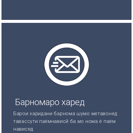
Барномаро харед
Барои харидани барнома шумо метавонед
тавассути паёмнависӣ ба мо нома ё паём
нависед