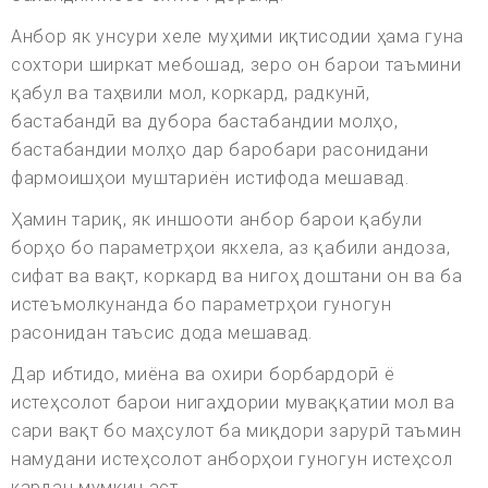
Анбор як унсури хеле муҳими иқтисодии ҳама гуна
сохтори ширкат мебошад, зеро он барои таъмини
қабул ва таҳвили мол, коркард, радкунӣ,
бастабандӣ ва дубора бастабандии молҳо,
бастабандии молҳо дар баробари расонидани
фармоишҳои муштариён истифода мешавад.
Ҳамин тариқ, як иншооти анбор барои қабули
борҳо бо параметрҳои якхела, аз қабили андоза,
сифат ва вақт, коркард ва нигоҳ доштани он ва ба
истеъмолкунанда бо параметрҳои гуногун
расонидан таъсис дода мешавад.
Дар ибтидо, миёна ва охири борбардорӣ ё
истеҳсолот барои нигаҳдории муваққатии мол ва
сари вақт бо маҳсулот ба миқдори зарурӣ таъмин
намудани истеҳсолот анборҳои гуногун истеҳсол
кардан мумкин аст.