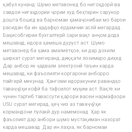
қабул кунанд. Шумо метавонед бо нигоҳдорӣ ва
савдои нигаҳдории ҷории худ беҳтарин сарукор
дошта бошед ва барномаи ҳамаҷонибаи мо барои
расидан ба ин ҳадафҳо ёрдамчии аслӣ мегардад.
Баҳисобгирии бухгалтерӣ сари вақт анҷом дода
мешавад, идора ҳамеша дуруст аст. Шумо
метавонед ба ҳама амалиётҳое, ки дар дохили
ширкат сурат мегиранд, диққати лозимаро диҳед.
Дар анбор як ҷадвали электронӣ таъин карда
мешавад, ки фаъолияти коргарони анборро
пайгирӣ мекунад. Ҳангоми идоракунии равандҳо
таваҷҷӯҳи кофӣ ба тафсилот муҳим аст. Вақте ки
чунин тартиб тавассути қарори васеи нармафзори
USU сурат мегирад, ҳеҷ чиз аз таваҷҷӯҳи
кормандони пулакӣ дур намемонад. Ҳар як
фаъолият дар анбори шумо мустақиман назорат
карда мешавад. Дар ин лаҳза, як барномаи