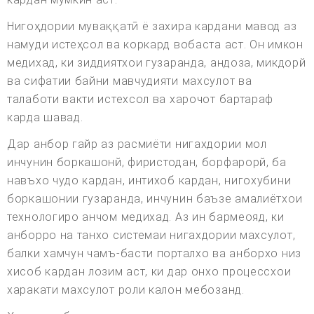
Нигоҳдории муваққатӣ ё захира кардани мавод аз
намуди истеҳсол ва коркард вобаста аст. Он имкон
медихад, ки зиддиятхои гузаранда, андоза, микдорй
ва сифатии байни мавчудияти махсулот ва
талаботи вакти истехсол ва харочот бартараф
карда шавад.
Дар анбор гайр аз расмиёти нигахдории мол
инчунин боркашонй, фиристодан, борфарорй, ба
навъхо чудо кардан, интихоб кардан, нигохубини
боркашонии гузаранда, инчунин баъзе амалиётхои
технологиро анчом медихад. Аз ин бармеояд, ки
анборро на танхо системаи нигахдории махсулот,
балки хамчун чамъ-басти порталхо ва анборхо низ
хисоб кардан лозим аст, ки дар онхо процессхои
харакати махсулот роли калон мебозанд.