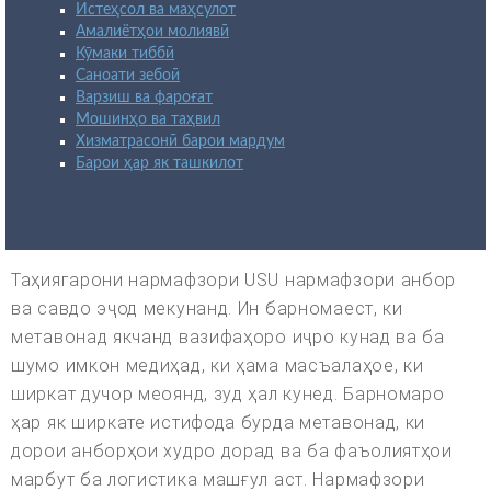
Истеҳсол ва маҳсулот
Амалиётҳои молиявӣ
Кӯмаки тиббӣ
Саноати зебоӣ
Варзиш ва фароғат
Мошинҳо ва таҳвил
Хизматрасонӣ барои мардум
Барои ҳар як ташкилот
Таҳиягарони нармафзори USU нармафзори анбор
ва савдо эҷод мекунанд. Ин барномаест, ки
метавонад якчанд вазифаҳоро иҷро кунад ва ба
шумо имкон медиҳад, ки ҳама масъалаҳое, ки
ширкат дучор меоянд, зуд ҳал кунед. Барномаро
ҳар як ширкате истифода бурда метавонад, ки
дорои анборҳои худро дорад ва ба фаъолиятҳои
марбут ба логистика машғул аст. Нармафзори