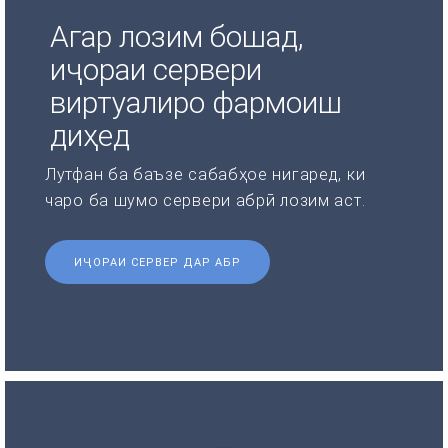
Агар лозим бошад,
иҷораи сервери
виртуалиро фармоиш
диҳед
Лутфан ба баъзе сабабҳое нигаред, ки
чаро ба шумо сервери абрӣ лозим аст.
ИҶОРАИ СЕРВЕР ДАР АБР