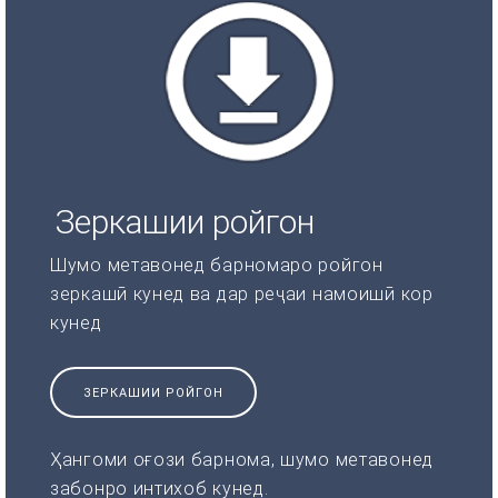
Зеркашии ройгон
Шумо метавонед барномаро ройгон
зеркашӣ кунед ва дар реҷаи намоишӣ кор
кунед
ЗЕРКАШИИ РОЙГОН
Ҳангоми оғози барнома, шумо метавонед
забонро интихоб кунед.