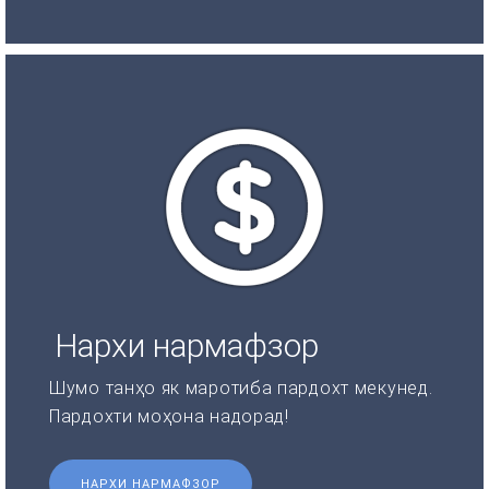
Нархи нармафзор
Шумо танҳо як маротиба пардохт мекунед.
Пардохти моҳона надорад!
НАРХИ НАРМАФЗОР