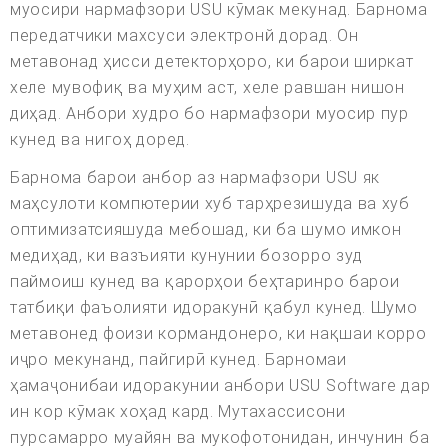
муосири нармафзори USU кӯмак мекунад. Барнома
передатчики махсуси электронй дорад. Он
метавонад ҳисси детекторҳоро, ки барои ширкат
хеле мувофиқ ва муҳим аст, хеле равшан нишон
диҳад. Анбори худро бо нармафзори муосир пур
кунед ва нигоҳ доред.
Барнома барои анбор аз нармафзори USU як
маҳсулоти компютерии хуб тарҳрезишуда ва хуб
оптимизатсияшуда мебошад, ки ба шумо имкон
медиҳад, ки вазъияти кунунии бозорро зуд
паймоиш кунед ва қарорҳои беҳтаринро барои
татбиқи фаъолияти идоракунӣ қабул кунед. Шумо
метавонед фоизи кормандонеро, ки нақшаи корро
иҷро мекунанд, пайгирӣ кунед. Барномаи
ҳамаҷонибаи идоракунии анбори USU Software дар
ин кор кӯмак хоҳад кард. Мутахассисони
пурсамарро муайян ва мукофотонидан, инчунин ба