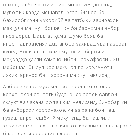
онхое, ки ба чазои интизомй эхтиёч доранд,
мувофик карда мешавад. Агар бизнес бо
баҳисобгирии муҳосибӣ ва татбиқи захираҳои
мавҷуда машғул бошад, он ба барномаи анбор
ниёз дорад. Баъд аз ҳама, шумо бояд ба
инвентаризатсияи дар анбор захирашуда назорат
кунед. Воситаи аз ҳама мувофиқ барои ин
мақсадҳо ҳалли ҳамаҷонибаи нармафзори USU
мебошад. Он зуд кор мекунад ва маълумоти
дақиқтаринро ба шахсони масъул медиҳад.
Анбор звенои мухими процесси технологии
корхонахои саноатй буда, онхо асоси савдои
яклухт ва чакана-ро ташкил медиханд, бинобар ин
ба анборхои корхонахое, ки аз ра-кибон пеш
гузаштанро пешбинй мекунанд, ба ташкили
хозиразамон, технологиям хозиразамон ва кадрхои
баландихтисос эхтиёч доранд.