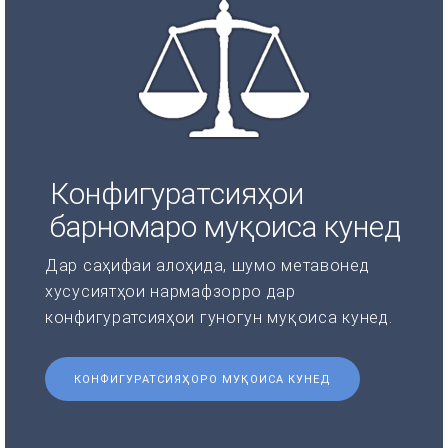
Конфигуратсияҳои
барномаро муқоиса кунед
Дар саҳифаи алоҳида, шумо метавонед
хусусиятҳои нармафзорро дар
конфигуратсияҳои гуногун муқоиса кунед.
КОНФИГУРАТСИЯҲОРО МУҚОИСА КУНЕД