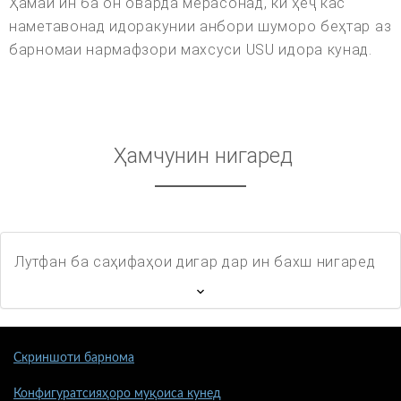
Ҳамаи ин ба он оварда мерасонад, ки ҳеҷ кас
наметавонад идоракунии анбори шуморо беҳтар аз
барномаи нармафзори махсуси USU идора кунад.
Ҳамчунин нигаред
Лутфан ба саҳифаҳои дигар дар ин бахш нигаред
Скриншоти барнома
Конфигуратсияҳоро муқоиса кунед