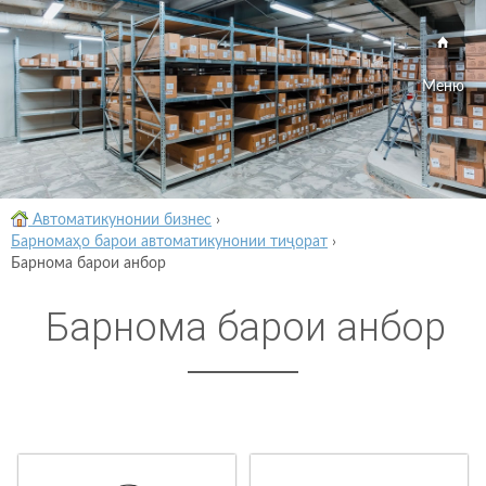
Меню
Автоматикунонии бизнес
›
Барномаҳо барои автоматикунонии тиҷорат
›
Барнома барои анбор
Барнома барои анбор