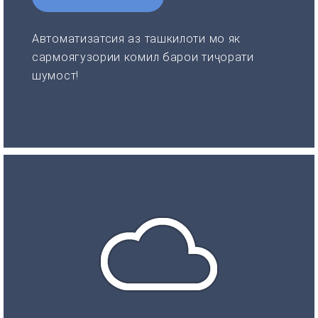
Автоматизатсия аз ташкилоти мо як
сармоягузории комил барои тиҷорати
шумост!