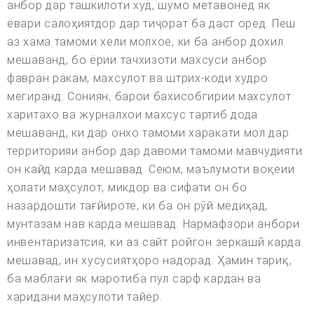
анбор дар ташкилоти худ, шумо метавонед як
ёвари салоҳиятдор дар тиҷорат ба даст оред. Пеш
аз хама тамоми хели молхое, ки ба анбор дохил
мешаванд, бо ёрии тачхизоти махсуси анбор
фавран ракам, махсулот ва штрих-коди худро
мегиранд. Сониян, барои бахисобгирии махсулот
харитахо ва журналхои махсус тартиб дода
мешаванд, ки дар онхо тамоми харакати мол дар
территорияи анбор дар давоми тамоми мавчудияти
он кайд карда мешавад. Сеюм, маълумоти воқеии
ҳолати маҳсулот, микдор ва сифати он бо
назардошти тағйироте, ки ба он рӯй медиҳад,
мунтазам нав карда мешавад. Нармафзори анбори
инвентаризатсия, ки аз сайт ройгон зеркашӣ карда
мешавад, ин хусусиятҳоро надорад. Ҳамин тариқ,
ба маблағи як маротиба пул сарф кардан ва
харидани маҳсулоти тайёр.