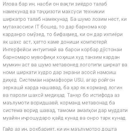
Илова бар ин, насби он вақти зиёдро талаб
намекунад ва таҷҳизоти махсуси техникии
ширкатро талаб намекунад. Ба шумо лозим нест, ки
мутахассиси IT бошед, то дар барнома кор
карданро омӯзед, то бифаҳмед, ки он дар ихтиёри
як шахс аст, ҳатто каме дониши компютерӣ.
Интерфейси интуитивӣ ва барои корбар дӯстонаи
барномаро мувофиқи хоҳиши худ танзим кардан
мумкин аст ва шумо метавонед логотипи ширкат ва
номи ширкати худро дар экрани асосӣ намоиш
диҳед. Системаи нармафзори USU, агар ройгон
зеркашӣ карда нашавад, ба ҳар як корманд логин
ва пароли шахсӣ медиҳад. Танҳо бо истифода аз
маълумоти воридшавӣ, корманд метавонад ба
система ворид шавад, тамоми амалҳои дар муддати
муайян иҷрошударо қайд кунад ва онро тарк кунад.
Гайр аз ин, рохбарият, ки ин маълумотро дошта