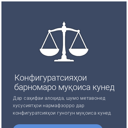
Конфигуратсияҳои
барномаро муқоиса кунед
Дар саҳифаи алоҳида, шумо метавонед
хусусиятҳои нармафзорро дар
конфигуратсияҳои гуногун муқоиса кунед.