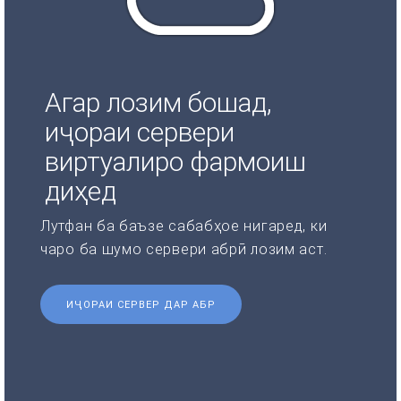
Агар лозим бошад,
иҷораи сервери
виртуалиро фармоиш
диҳед
Лутфан ба баъзе сабабҳое нигаред, ки
чаро ба шумо сервери абрӣ лозим аст.
ИҶОРАИ СЕРВЕР ДАР АБР