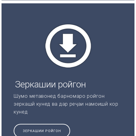
Зеркашии ройгон
Шумо метавонед барномаро ройгон
зеркашӣ кунед ва дар реҷаи намоишӣ кор
кунед
ЗЕРКАШИИ РОЙГОН