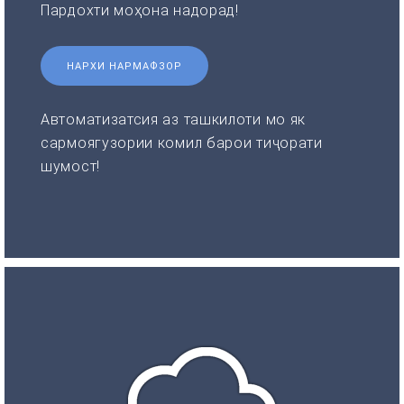
Пардохти моҳона надорад!
НАРХИ НАРМАФЗОР
Автоматизатсия аз ташкилоти мо як
сармоягузории комил барои тиҷорати
шумост!