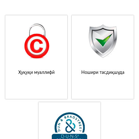
Ҳуқуқи муаллифӣ
Ношири тасдиқшуда