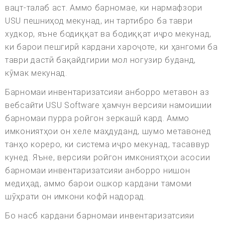
вацт-талаб аст. Аммо барномае, ки нармафзори
USU пешниҳод мекунад, ин тартибро ба таври
худкор, яъне бодиққат ва бодиққат иҷро мекунад,
ки барои пешгирӣ кардани хароҷоте, ки ҳангоми ба
таври дастӣ бақайдгирии мол ногузир буданд,
кӯмак мекунад.
Барномаи инвентаризатсияи анборро метавон аз
вебсайти USU Software ҳамчун версияи намоишии
барномаи пурра ройгон зеркашӣ кард. Аммо
имкониятҳои он хеле маҳдуданд, шумо метавонед
танҳо кореро, ки система иҷро мекунад, тасаввур
кунед. Яъне, версияи ройгон имкониятҳои асосии
барномаи инвентаризатсияи анборро нишон
медиҳад, аммо барои ошкор кардани тамоми
шӯҳрати он имкони кофӣ надорад.
Бо насб кардани барномаи инвентаризатсияи