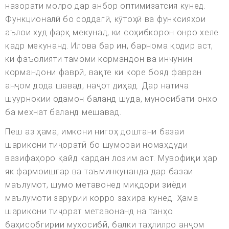
назорати молро дар анбор оптимизатсия кунед.
Функционалӣ бо соддагӣ, кӯтоҳӣ ва функсияҳои
аълои худ фарқ мекунад, ки соҳибкорон онро хеле
қадр мекунанд. Илова бар ин, барнома қодир аст,
ки фаъолияти тамоми кормандон ва инчунин
кормандони фаврӣ, вақте ки коре бояд фавран
анҷом дода шавад, наҷот диҳад. Дар натича
шуурнокии одамон баланд шуда, муносибати онхо
ба мехнат баланд мешавад.
Пеш аз ҳама, имкони нигоҳ доштани базаи
шарикони тиҷоратӣ бо шумораи номаҳдуди
вазифаҳоро қайд кардан лозим аст. Мувофиқи ҳар
як фармоишгар ва таъминкунанда дар базаи
маълумот, шумо метавонед миқдори зиёди
маълумоти зарурии корро захира кунед. Ҳама
шарикони тиҷорат метавонанд на танҳо
баҳисобгирии муҳосибӣ, балки таҳлилро анҷом