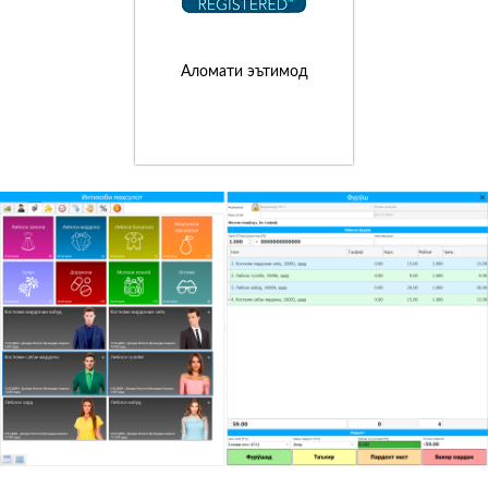
Аломати эътимод