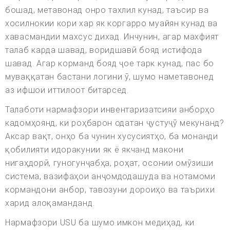
бошад, метавонад онро тахлил кунад, таъсир ва
хосилнокии кори хар як коргарро муайян кунад ва
хавасмандии махсус дихад. Инчунин, агар махфият
талаб карда шавад, воридшавӣ бояд истифода
шавад. Агар корманд бояд ҷое тарк кунад, пас бо
муваққатан бастани логини ӯ, шумо наметавонед
аз ифшои иттилоот битарсед.
Талаботи нармафзори инвентаризатсияи анборҳо
кадомҳоянд, ки роҳбарон одатан ҷустуҷӯ мекунанд?
Аксар вақт, онҳо ба чунин хусусиятҳо, ба монанди
қобилияти идоракунии як ё якчанд макони
нигаҳдорӣ, гуногунҷабҳа, роҳат, осонии омӯзиши
система, вазифаҳои анҷомдодашуда ва нотамоми
кормандони анбор, тавозуни дороиҳо ва таърихи
харид алоқаманданд.
Нармафзори USU ба шумо имкон медиҳад, ки