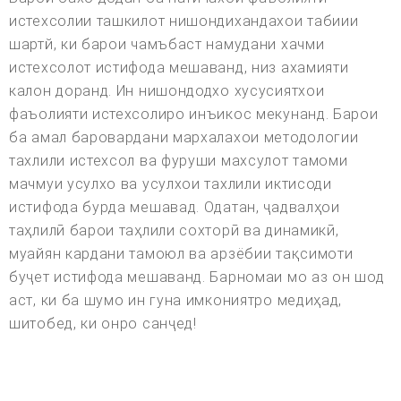
истехсолии ташкилот нишондихандахои табиии
шартй, ки барои чамъбаст намудани хачми
истехсолот истифода мешаванд, низ ахамияти
калон доранд. Ин нишондодхо хусусиятхои
фаъолияти истехсолиро инъикос мекунанд. Барои
ба амал баровардани мархалахои методологии
тахлили истехсол ва фуруши махсулот тамоми
мачмуи усулхо ва усулхои тахлили иктисоди
истифода бурда мешавад. Одатан, ҷадвалҳои
таҳлилӣ барои таҳлили сохторӣ ва динамикӣ,
муайян кардани тамоюл ва арзёбии тақсимоти
буҷет истифода мешаванд. Барномаи мо аз он шод
аст, ки ба шумо ин гуна имкониятро медиҳад,
шитобед, ки онро санҷед!