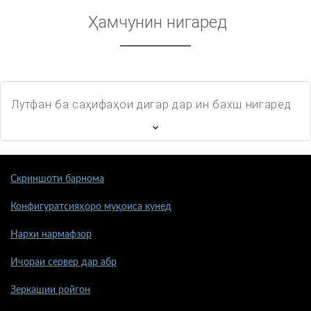
Ҳамчунин нигаред
Лутфан ба саҳифаҳои дигар дар ин бахш нигаред
Скриншоти барнома
Конфигуратсияҳоро муқоиса кунед
Нархи нармафзор
Иҷораи сервер дар абр
Зеркашии ройгон