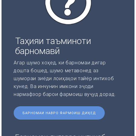
Таҳияи таъминоти
барномавӣ
Агар шумо хоҳед, ки барномаи дигар
дошта бошед, шумо метавонед аз
шумораи зиёди лоиҳаҳои тайёр интихоб
кунед. Ва инчунин имкони эҷоди
нармафзор барои фармоиш вуҷуд дорад.
БАРНОМАИ НАВРО ФАРМОИШ ДИҲЕД