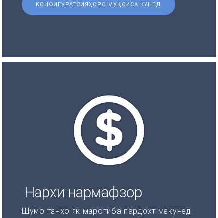
КОНФИГУРАТСИЯҲОРО МУҚОИСА КУНЕД
Нархи нармафзор
Шумо танҳо як маротиба пардохт мекунед.