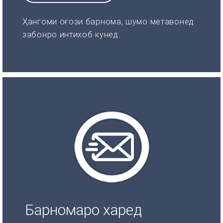
Ҳангоми оғози барнома, шумо метавонед
забонро интихоб кунед.
Барномаро харед