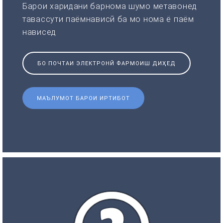
Барои харидани барнома шумо метавонед
тавассути паёмнависӣ ба мо нома ё паём
нависед
БО ПОЧТАИ ЭЛЕКТРОНӢ ФАРМОИШ ДИҲЕД
МАЪЛУМОТ БАРОИ ИРТИБОТ