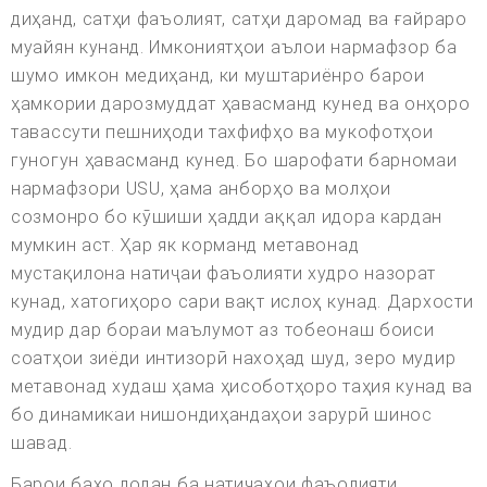
диҳанд, сатҳи фаъолият, сатҳи даромад ва ғайраро
муайян кунанд. Имкониятҳои аълои нармафзор ба
шумо имкон медиҳанд, ки муштариёнро барои
ҳамкории дарозмуддат ҳавасманд кунед ва онҳоро
тавассути пешниҳоди тахфифҳо ва мукофотҳои
гуногун ҳавасманд кунед. Бо шарофати барномаи
нармафзори USU, ҳама анборҳо ва молҳои
созмонро бо кӯшиши ҳадди аққал идора кардан
мумкин аст. Ҳар як корманд метавонад
мустақилона натиҷаи фаъолияти худро назорат
кунад, хатогиҳоро сари вақт ислоҳ кунад. Дархости
мудир дар бораи маълумот аз тобеонаш боиси
соатҳои зиёди интизорӣ нахоҳад шуд, зеро мудир
метавонад худаш ҳама ҳисоботҳоро таҳия кунад ва
бо динамикаи нишондиҳандаҳои зарурӣ шинос
шавад.
Барои бахо додан ба натичахои фаъолияти