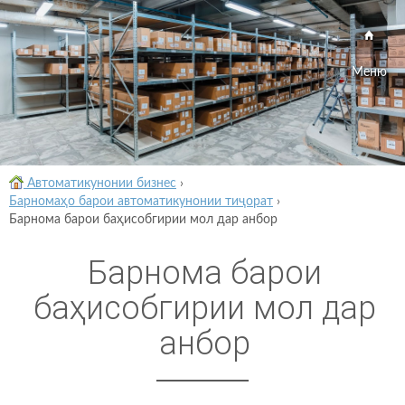
Меню
Автоматикунонии бизнес
›
Барномаҳо барои автоматикунонии тиҷорат
›
Барнома барои баҳисобгирии мол дар анбор
Барнома барои
баҳисобгирии мол дар
анбор