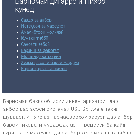
Барномаи дигарро интихоб
кунед
Савдо ва анбор
Истеҳсол ва маҳсулот
Амалиётҳои молиявӣ
Кӯмаки тиббӣ
Саноати зебоӣ
Варзиш ва фароғат
Мошинҳо ва таҳвил
Хизматрасонӣ барои мардум
Барои ҳар як ташкилот
Барномаи баҳисобгирии инвентаризатсия дар
анбор дар асоси системаи USU Software таҳия
шудааст. Ин яке аз нармафзорҳои зарурӣ дар анбор
барои тиҷорати муваффақ аст. Процесси ба кайд
гирифтани махсулот дар анбор хеле мехнатталаб ва