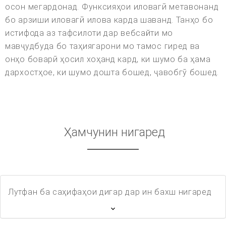
осон мегардонад. Функсияҳои иловагӣ метавонанд
бо арзиши иловагӣ илова карда шаванд. Танҳо бо
истифода аз тафсилоти дар вебсайти мо
мавҷудбуда бо таҳиягарони мо тамос гиред ва
онҳо боварӣ ҳосил хоҳанд кард, ки шумо ба ҳама
дархостҳое, ки шумо дошта бошед, ҷавобгӯ бошед.
Ҳамчунин нигаред
Лутфан ба саҳифаҳои дигар дар ин бахш нигаред