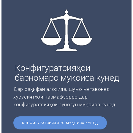
Конфигуратсияҳои
барномаро муқоиса кунед
Дар саҳифаи алоҳида, шумо метавонед
хусусиятҳои нармафзорро дар
конфигуратсияҳои гуногун муқоиса кунед.
КОНФИГУРАТСИЯҲОРО МУҚОИСА КУНЕД