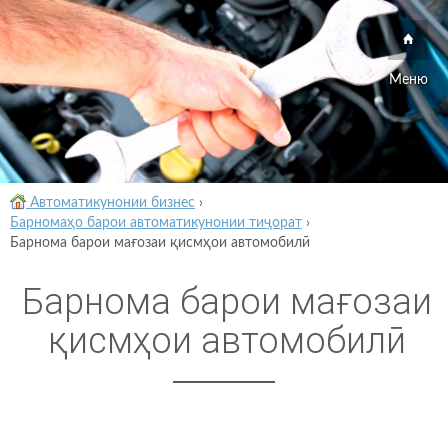
Меню
Автоматикунонии бизнес
›
Барномаҳо барои автоматикунонии тиҷорат
›
Барнома барои мағозаи қисмҳои автомобилӣ
Барнома барои мағозаи
қисмҳои автомобилӣ