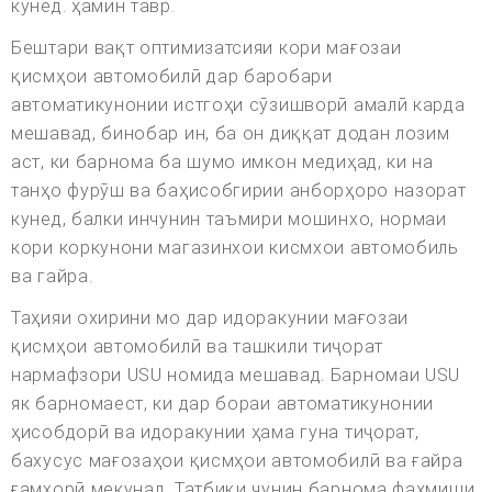
кунед. ҳамин тавр.
Бештари вақт оптимизатсияи кори мағозаи
қисмҳои автомобилӣ дар баробари
автоматикунонии истгоҳи сӯзишворӣ амалӣ карда
мешавад, бинобар ин, ба он диққат додан лозим
аст, ки барнома ба шумо имкон медиҳад, ки на
танҳо фурӯш ва баҳисобгирии анборҳоро назорат
кунед, балки инчунин таъмири мошинхо, нормаи
кори коркунони магазинхои кисмхои автомобиль
ва гайра.
Таҳияи охирини мо дар идоракунии мағозаи
қисмҳои автомобилӣ ва ташкили тиҷорат
нармафзори USU номида мешавад. Барномаи USU
як барномаест, ки дар бораи автоматикунонии
ҳисобдорӣ ва идоракунии ҳама гуна тиҷорат,
бахусус мағозаҳои қисмҳои автомобилӣ ва ғайра
ғамхорӣ мекунад. Татбиқи чунин барнома фаҳмиши