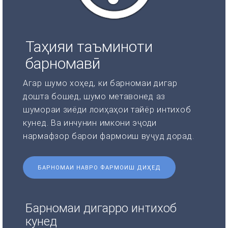
Таҳияи таъминоти
барномавӣ
Агар шумо хоҳед, ки барномаи дигар
дошта бошед, шумо метавонед аз
шумораи зиёди лоиҳаҳои тайёр интихоб
кунед. Ва инчунин имкони эҷоди
нармафзор барои фармоиш вуҷуд дорад.
БАРНОМАИ НАВРО ФАРМОИШ ДИҲЕД
Барномаи дигарро интихоб
кунед