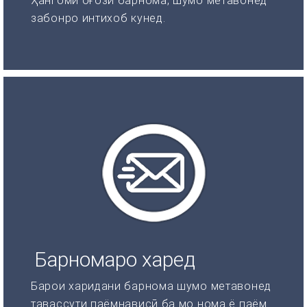
Ҳангоми оғози барнома, шумо метавонед
забонро интихоб кунед.
Барномаро харед
Барои харидани барнома шумо метавонед
тавассути паёмнависӣ ба мо нома ё паём