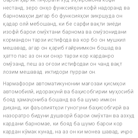
нестанд, зеро онҳо функсияҳои кофӣ надоранд ва
барномаҳои дигар бо функсияҳои зикршуда он
қадар олӣ мебошанд, ки бе сарфи вақти зиёди
изофӣ барои омӯхтани барнома ва омӯзонидани
кормандон тарзи истифода ва кор бо он мушкил
мешавад, агар он қариб ғайриимкон бошад ва
ҳатто пас аз он ки онҳо тарзи кор карданро
омӯзанд, пеш аз оғози истифодаи он чанд вақт
лозим мешавад. иктидори пурраи он.
Нармафзори автоматикунонии мағозаи қисмҳои
автомобилӣ, идоракунӣ ва баҳисобгирии муҳосибӣ
бояд ҳамаҷониба бошанд ва ба шумо имкон
диҳанд, ки фаъолиятҳои гуногуни баҳисобгирӣ ва
назоратро бидуни душворӣ барои омӯхтан ва азхуд
кардани барномае, ки бояд ба шумо барои кор
кардан кӯмак кунад, на аз он ки монеа шавад, иҷро