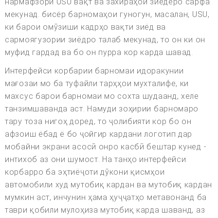
нармафзори USU вақт ва захираҳои зиёдеро сарфа
мекунад. бисёр барномаҳои гуногун, масалан, USU,
ки барои омӯзиши кадрҳо вақти зиёд ва
сармоягузории зиёдро талаб мекунад, то он ки он
муфид гардад ва бо он пурра кор карда шавад.
Интерфейси корбарии барномаи идоракунии
мағозаи мо ба туфайли тарҳҳои мухталифе, ки
махсус барои барномаи мо сохта шудаанд, хеле
танзимшаванда аст. Намуди зоҳирии барномаро
тару тоза нигоҳ доред, то ҷолибияти кор бо он
афзоиш ёбад ё бо ҷойгир кардани логотип дар
мобайни экрани асосӣ онро касбӣ бештар кунед -
интихоб аз они шумост. На танҳо интерфейси
корбарро ба эҳтиёҷоти дӯкони қисмҳои
автомобили худ мутобиқ кардан ва мутобиқ кардан
мумкин аст, инчунин ҳама ҳуҷҷатҳо метавонанд ба
таври қобили мулоҳиза мутобиқ карда шаванд, аз