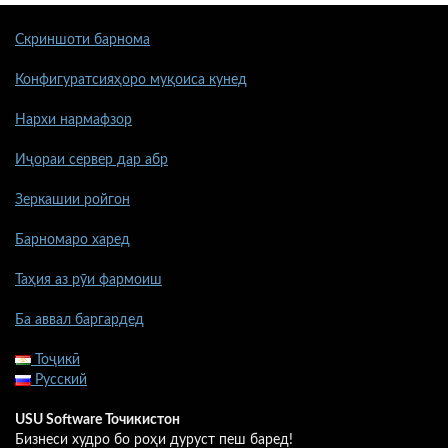
Скриншоти барнома
Конфигуратсияҳоро муқоиса кунед
Нархи нармафзор
Иҷораи сервер дар абр
Зеркашии ройгон
Барномаро харед
Таҳия аз рӯи фармоиш
Ба аввал баргардед
Тоҷикӣ
Русский
USU Software Точикистон
Бизнеси худро бо роҳи дуруст пеш баред!