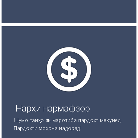
Нархи нармафзор
Шумо танҳо як маротиба пардохт мекунед.
Пардохти моҳона надорад!