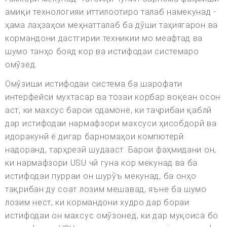
амиқи технологияи иттилоотиро талаб намекунад -
ҳама лаҳзаҳои меҳнатталаб ба дӯши таҳиягарон ва
кормандони дастгирии техникии мо меафтад ва
шумо танҳо бояд кор ва истифодаи системаро
омӯзед.
Омӯзиши истифодаи система ба шарофати
интерфейси мухтасар ва тозаи корбар воқеан осон
аст, ки махсус барои одамоне, ки таҷрибаи қаблӣ
дар истифодаи нармафзори махсуси ҳисобдорӣ ва
идоракунӣ ё дигар барномаҳои компютерӣ
надоранд, тарҳрезӣ шудааст. Барои фаҳмидани он,
ки нармафзори USU чӣ гуна кор мекунад ва ба
истифодаи пурраи он шурӯъ мекунад, ба онҳо
тақрибан ду соат лозим мешавад, яъне ба шумо
лозим нест, ки кормандони худро дар бораи
истифодаи он махсус омӯзонед, ки дар муқоиса бо