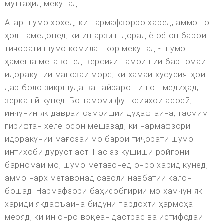
муттаҳид мекунад.
Агар шумо хоҳед, ки нармафзорро харед, аммо то
ҳол намедонед, ки ин арзиш дорад ё оё он барои
тиҷорати шумо комилан кор мекунад - шумо
ҳамеша метавонед версияи намоишии барномаи
идоракунии мағозаи моро, ки ҳамаи хусусиятҳои
дар боло зикршуда ва ғайраро нишон медиҳад,
зеркашӣ кунед. Бо тамоми функсияҳои асосӣ,
инчунин як давраи озмоишии дуҳафтаина, тасмим
гирифтан хеле осон мешавад, ки нармафзори
идоракунии мағозаи мо барои тиҷорати шумо
интихоби дуруст аст. Пас аз кӯшиши ройгони
барномаи мо, шумо метавонед онро харид кунед,
аммо нарх метавонад саволи навбатии калон
бошад. Нармафзори баҳисобгирии мо ҳамчун як
хариди якдафъаина бидуни пардохти ҳармоҳа
меояд, ки ин онро воқеан дастрас ва истифодаи