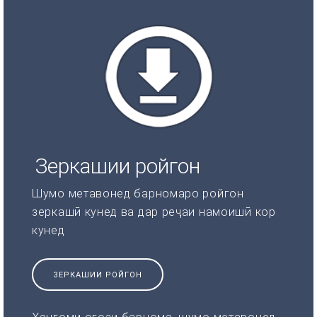
Зеркашии ройгон
Шумо метавонед барномаро ройгон
зеркашӣ кунед ва дар реҷаи намоишӣ кор
кунед
ЗЕРКАШИИ РОЙГОН