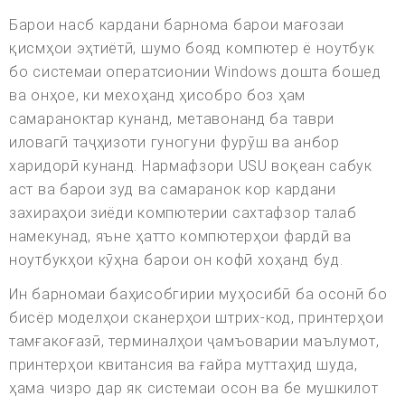
Барои насб кардани барнома барои мағозаи
қисмҳои эҳтиётӣ, шумо бояд компютер ё ноутбук
бо системаи оператсионии Windows дошта бошед
ва онҳое, ки мехоҳанд ҳисобро боз ҳам
самараноктар кунанд, метавонанд ба таври
иловагӣ таҷҳизоти гуногуни фурӯш ва анбор
харидорӣ кунанд. Нармафзори USU воқеан сабук
аст ва барои зуд ва самаранок кор кардани
захираҳои зиёди компютерии сахтафзор талаб
намекунад, яъне ҳатто компютерҳои фардӣ ва
ноутбукҳои кӯҳна барои он кофӣ хоҳанд буд.
Ин барномаи баҳисобгирии муҳосибӣ ба осонӣ бо
бисёр моделҳои сканерҳои штрих-код, принтерҳои
тамғакоғазӣ, терминалҳои ҷамъоварии маълумот,
принтерҳои квитансия ва ғайра муттаҳид шуда,
ҳама чизро дар як системаи осон ва бе мушкилот