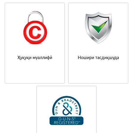
Ҳуқуқи муаллифӣ
Ношири тасдиқшуда