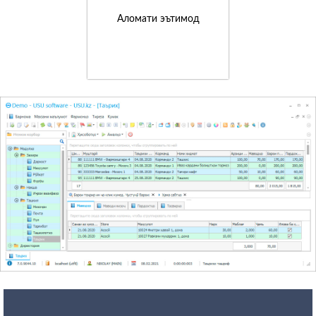
Аломати эътимод