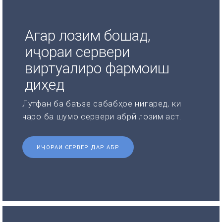
Агар лозим бошад,
иҷораи сервери
виртуалиро фармоиш
диҳед
Лутфан ба баъзе сабабҳое нигаред, ки
чаро ба шумо сервери абрӣ лозим аст.
ИҶОРАИ СЕРВЕР ДАР АБР