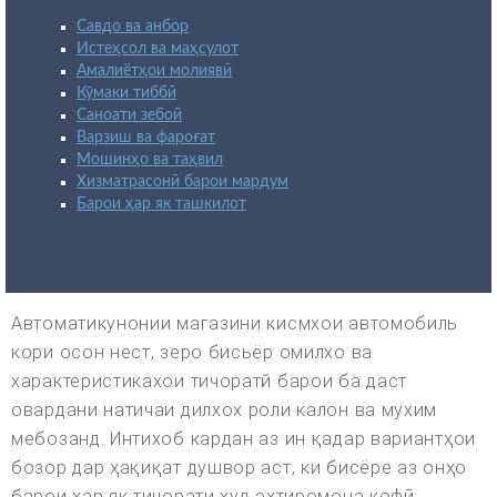
Савдо ва анбор
Истеҳсол ва маҳсулот
Амалиётҳои молиявӣ
Кӯмаки тиббӣ
Саноати зебоӣ
Варзиш ва фароғат
Мошинҳо ва таҳвил
Хизматрасонӣ барои мардум
Барои ҳар як ташкилот
Автоматикунонии магазини кисмхои автомобиль
кори осон нест, зеро бисьёр омилхо ва
характеристикахои тичоратй барои ба даст
овардани натичаи дилхох роли калон ва мухим
мебозанд. Интихоб кардан аз ин қадар вариантҳои
бозор дар ҳақиқат душвор аст, ки бисёре аз онҳо
барои ҳар як тиҷорати худ эҳтиромона кофӣ