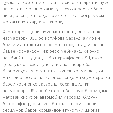
ҷумла чизҳое, ба монанди тафсилоти ширкати шумо
ва логотипи он дар ҳама гуна ҳуҷҷатҳое, ки ба он
ниёз доранд, ҳатто ҳангоми чоп. , ки программам
мо хам инро карда метавонад.
Ҳама кормандони шумо метавонанд дар як вақт
нармафзори USU-ро истифода баранд, аммо ин
боиси мушкилоти нолозим нахоҳад шуд, масалан,
баъзе кормандон чизҳоеро мебинанд, ки онҳо
пешбинӣ нашудаанд - бо нармафзори USU, имкон
дорад, ки сатҳҳои гуногуни дастрасиро ба
барномаҳои гуногун таъин кунед. кормандон, ки
маънои онро дорад, ки онҳо танҳо маълумотеро, ки
барои кори онҳо заруранд, хоҳанд дид, ки
нармафзори USU-ро беҳтарин барнома барои ҳама
мағозаи қисмҳои автомобил месозад, бидуни
бартараф кардани ниёз ба ҳалли нармафзори
сершумор барои кормандони гуногуни ширкат.