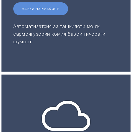
НАРХИ НАРМАФЗОР
Автоматизатсия аз ташкилоти мо як
сармоягузории комил барои тиҷорати
шумост!