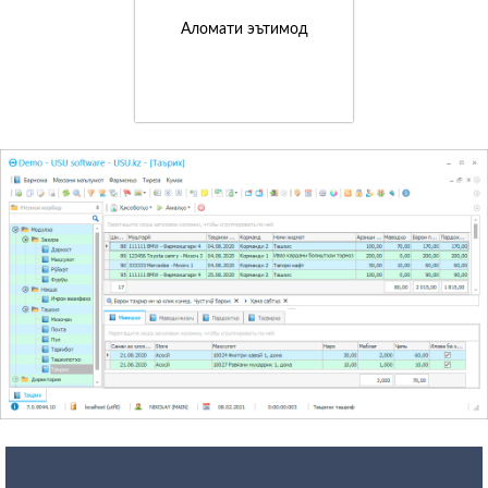
Аломати эътимод