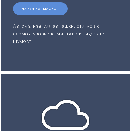
НАРХИ НАРМАФЗОР
Автоматизатсия аз ташкилоти мо як
сармоягузории комил барои тиҷорати
шумост!