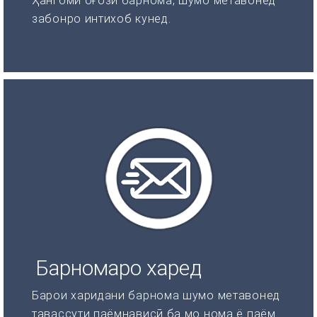
Ҳангоми оғози барнома, шумо метавонед
забонро интихоб кунед.
Барномаро харед
Барои харидани барнома шумо метавонед
тавассути паёмнависӣ ба мо нома ё паём