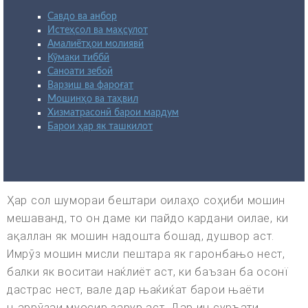
Савдо ва анбор
Истеҳсол ва маҳсулот
Амалиётҳои молиявӣ
Кӯмаки тиббӣ
Саноати зебоӣ
Варзиш ва фароғат
Мошинҳо ва таҳвил
Хизматрасонӣ барои мардум
Барои ҳар як ташкилот
Ҳар сол шумораи бештари оилаҳо соҳиби мошин
мешаванд, то он даме ки пайдо кардани оилае, ки
ақаллан як мошин надошта бошад, душвор аст.
Имрўз мошин мисли пештара як гаронбањо нест,
балки як воситаи наќлиёт аст, ки баъзан ба осонї
дастрас нест, вале дар њаќиќат барои њаёти
њаррўзаи муосир зарур аст. Дар ин суръати