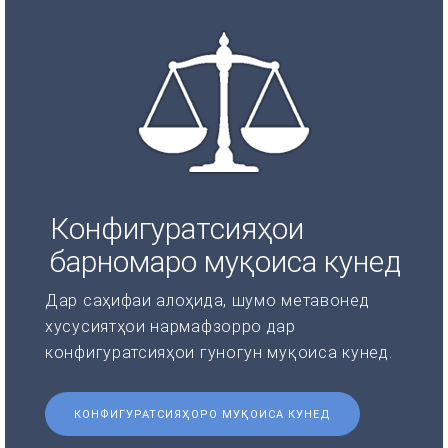
Конфигуратсияҳои
барномаро муқоиса кунед
Дар саҳифаи алоҳида, шумо метавонед
хусусиятҳои нармафзорро дар
конфигуратсияҳои гуногун муқоиса кунед.
КОНФИГУРАТСИЯҲОРО МУҚОИСА КУНЕД