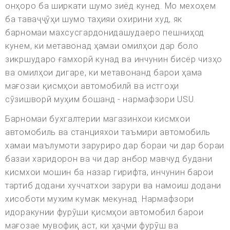
онҳоро ба ширкати шумо зиёд кунед. Мо мехоҳем
ба таваҷҷӯҳи шумо таҳияи охирини худ, як
барномаи махсусгардонидашудаеро пешниҳод
кунем, ки метавонад ҳамаи омилҳои дар боло
зикршударо ғамхорӣ кунад ва инчунин бисёр чизҳо
ва омилҳои дигаре, ки метавонанд барои ҳама
мағозаи қисмҳои автомобилӣ ва истгоҳи
сӯзишворӣ муҳим бошанд - нармафзори USU.
Барномаи бухгалтерии магазинхои кисмхои
автомобиль ва станцияхои таъмири автомобиль
хамаи маълумоти заруриро дар бораи чи дар бораи
базаи харидорон ва чи дар анбор мавчуд будани
кисмхои мошин ба назар гирифта, инчунин барои
тартиб додани хуччатхои зарури ва намоиш додани
хисоботи мухим кумак мекунад. Нармафзори
идоракунии фурӯши қисмҳои автомобил барои
мағозае мувофиқ аст, ки ҳаҷми фурӯш ва