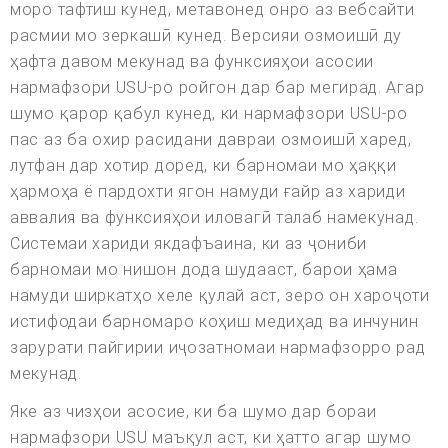
моро тафтиш кунед, метавонед онро аз вебсайти
расмии мо зеркашӣ кунед. Версияи озмоишӣ ду
ҳафта давом мекунад ва функсияҳои асосии
нармафзори USU-ро ройгон дар бар мегирад. Агар
шумо қарор қабул кунед, ки нармафзори USU-ро
пас аз ба охир расидани давраи озмоишӣ харед,
лутфан дар хотир доред, ки барномаи мо ҳаққи
ҳармоҳа ё пардохти ягон намуди ғайр аз хариди
аввалия ва функсияҳои иловагӣ талаб намекунад.
Системаи хариди якдафъаина, ки аз ҷониби
барномаи мо нишон дода шудааст, барои ҳама
намуди ширкатҳо хеле қулай аст, зеро он хароҷоти
истифодаи барномаро коҳиш медиҳад ва инчунин
зарурати пайгирии иҷозатномаи нармафзорро рад
мекунад.
Яке аз чизҳои асосие, ки ба шумо дар бораи
нармафзори USU маъқул аст, ки ҳатто агар шумо