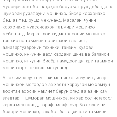
муосири ҳаёт бо шаҳрҳои босуръат рушдёбанда ва
шумораи рӯзафзуни мошинҳо, бисёр корхонаҳо
беш аз пеш рушд мекунанд. Масалан, чунин
корхонахо муассисахои таъмири мошинхо
мебошанд. Марказҳои хидматрасонии мошинҳо
ташхис ва таъмири воситаҳои нақлиёт,
азназаргузаронии техникӣ, танзим, кузови
мошинҳо, инчунин васл кардани шина ва баланси
мошинҳо, инчунин бисёр намудҳои дигари таъмири
мошинҳоро пешкаш мекунанд.
Аз эхтимол дур нест, ки мошинхо, инчунин дигар
мошинхои мотордор аз хаёти харрузаи мо хамчун
воситаи асосии наклиёт берун оянд ва аз ин хам
зиёдтар — шумораи мошинхое, ки хар сол истехсол
карда мешаванд, торафт меафзояд. Бо афзоиши
бозори мошинҳо, талабот ба таҷҳизоти таъмири