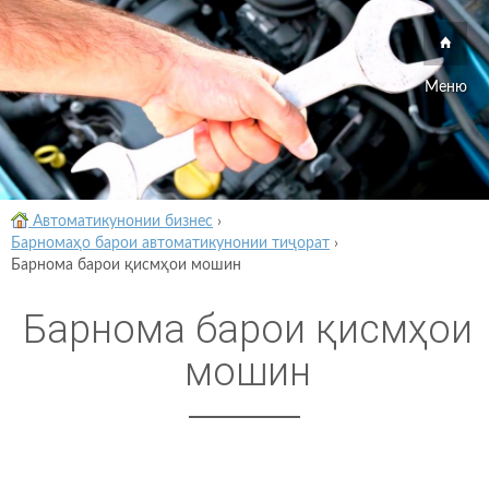
Меню
Автоматикунонии бизнес
›
Барномаҳо барои автоматикунонии тиҷорат
›
Барнома барои қисмҳои мошин
Барнома барои қисмҳои
мошин