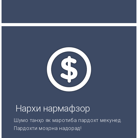
Нархи нармафзор
Шумо танҳо як маротиба пардохт мекунед.
Пардохти моҳона надорад!