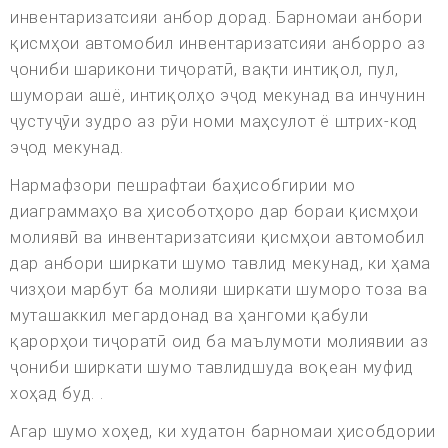
инвентаризатсияи анбор дорад. Барномаи анбори
қисмҳои автомобил инвентаризатсияи анборро аз
ҷониби шарикони тиҷоратӣ, вақти интиқол, пул,
шумораи ашё, интиқолҳо эҷод мекунад ва инчунин
ҷустуҷӯи зудро аз рӯи номи маҳсулот ё штрих-код
эҷод мекунад.
Нармафзори пешрафтаи баҳисобгирии мо
диаграммаҳо ва ҳисоботҳоро дар бораи қисмҳои
молиявӣ ва инвентаризатсияи қисмҳои автомобил
дар анбори ширкати шумо тавлид мекунад, ки ҳама
чизҳои марбут ба молияи ширкати шуморо тоза ва
муташаккил мегардонад ва ҳангоми қабули
қарорҳои тиҷоратӣ оид ба маълумоти молиявии аз
ҷониби ширкати шумо тавлидшуда воқеан муфид
хоҳад буд. .
Агар шумо хоҳед, ки худатон барномаи ҳисобдории