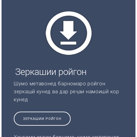
Зеркашии ройгон
Шумо метавонед барномаро ройгон
зеркашӣ кунед ва дар реҷаи намоишӣ кор
кунед
ЗЕРКАШИИ РОЙГОН