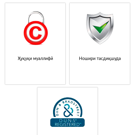
Ҳуқуқи муаллифӣ
Ношири тасдиқшуда