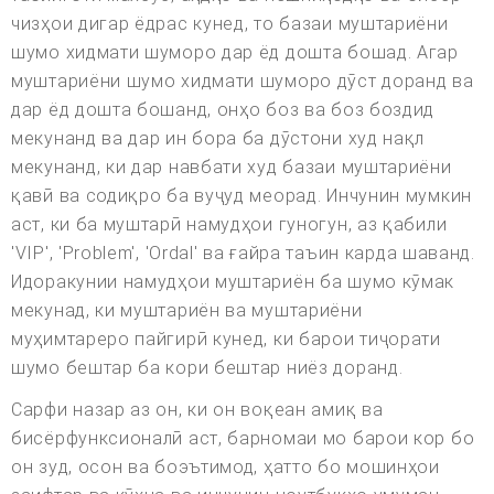
чизҳои дигар ёдрас кунед, то базаи муштариёни
шумо хидмати шуморо дар ёд дошта бошад. Агар
муштариёни шумо хидмати шуморо дӯст доранд ва
дар ёд дошта бошанд, онҳо боз ва боз боздид
мекунанд ва дар ин бора ба дӯстони худ нақл
мекунанд, ки дар навбати худ базаи муштариёни
қавӣ ва содиқро ба вуҷуд меорад. Инчунин мумкин
аст, ки ба муштарӣ намудҳои гуногун, аз қабили
'VIP', 'Problem', 'Ordal' ва ғайра таъин карда шаванд.
Идоракунии намудҳои муштариён ба шумо кӯмак
мекунад, ки муштариён ва муштариёни
муҳимтареро пайгирӣ кунед, ки барои тиҷорати
шумо бештар ба кори бештар ниёз доранд.
Сарфи назар аз он, ки он воқеан амиқ ва
бисёрфунксионалӣ аст, барномаи мо барои кор бо
он зуд, осон ва боэътимод, ҳатто бо мошинҳои