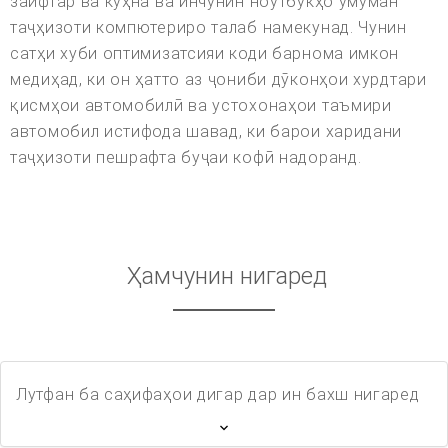
заифтар ва кӯҳна ва инчунин ноутбукҳо умуман
таҷҳизоти компютериро талаб намекунад. Чунин
сатҳи хуби оптимизатсияи коди барнома имкон
медиҳад, ки он ҳатто аз ҷониби дӯконҳои хурдтари
қисмҳои автомобилӣ ва устохонаҳои таъмири
автомобил истифода шавад, ки барои харидани
таҷҳизоти пешрафта буҷаи кофӣ надоранд.
Ҳамчунин нигаред
Лутфан ба саҳифаҳои дигар дар ин бахш нигаред