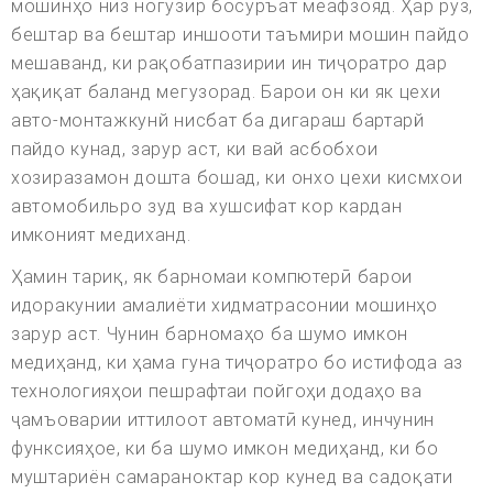
мошинҳо низ ногузир босуръат меафзояд. Ҳар рӯз,
бештар ва бештар иншооти таъмири мошин пайдо
мешаванд, ки рақобатпазирии ин тиҷоратро дар
ҳақиқат баланд мегузорад. Барои он ки як цехи
авто-монтажкунй нисбат ба дигараш бартарй
пайдо кунад, зарур аст, ки вай асбобхои
хозиразамон дошта бошад, ки онхо цехи кисмхои
автомобильро зуд ва хушсифат кор кардан
имконият медиханд.
Ҳамин тариқ, як барномаи компютерӣ барои
идоракунии амалиёти хидматрасонии мошинҳо
зарур аст. Чунин барномаҳо ба шумо имкон
медиҳанд, ки ҳама гуна тиҷоратро бо истифода аз
технологияҳои пешрафтаи пойгоҳи додаҳо ва
ҷамъоварии иттилоот автоматӣ кунед, инчунин
функсияҳое, ки ба шумо имкон медиҳанд, ки бо
муштариён самараноктар кор кунед ва садоқати