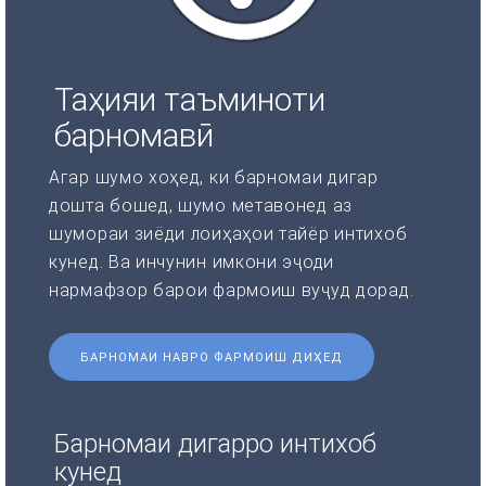
Таҳияи таъминоти
барномавӣ
Агар шумо хоҳед, ки барномаи дигар
дошта бошед, шумо метавонед аз
шумораи зиёди лоиҳаҳои тайёр интихоб
кунед. Ва инчунин имкони эҷоди
нармафзор барои фармоиш вуҷуд дорад.
БАРНОМАИ НАВРО ФАРМОИШ ДИҲЕД
Барномаи дигарро интихоб
кунед