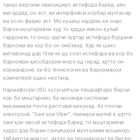
танҳо версияи намоиширо истифода баред, аён
мегардад, он аст, ки интерфейси корбар мухтасар
ва осон фаҳмо аст. Мо кушиш кардем, ки онро
барои муштариёни худ то ҳадди имкон қулай
гардонем, то онҳо ҳарчи зудтар истифода бурдани
барнома ва кор бо он омӯзанд. Ҳар як шахс
метавонад дар тӯли як-ду соат истифода ва кор бо
барномаи ҳисобдории моро ёд гирад, ҳатто он
кормандоне, ки бо технология ва барномаҳои
компютерӣ ошно нестанд.
Нармафзори USU хусусиятҳои пешрафтаро барои
кор бо муштариён, ба монанди системаи
мукаммали почта дастгирӣ мекунад. Аз почтаи
электронӣ, "Зангҳои Viber", паёмҳои матнӣ ё ҳатто
зангҳои овозӣ истифода баред, то муштариёни
худро дар бораи санҷишҳои мунтазами мошинҳо,
таблиғоти махсус, аҳдҳо ва пешниҳодҳо ва бисёр