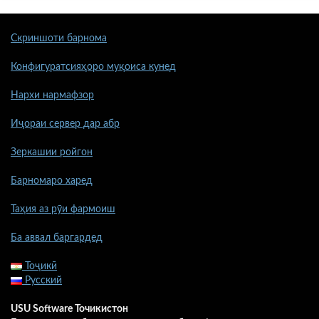
Скриншоти барнома
Конфигуратсияҳоро муқоиса кунед
Нархи нармафзор
Иҷораи сервер дар абр
Зеркашии ройгон
Барномаро харед
Таҳия аз рӯи фармоиш
Ба аввал баргардед
Тоҷикӣ
Русский
USU Software Точикистон