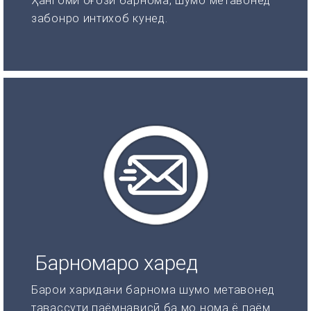
Ҳангоми оғози барнома, шумо метавонед
забонро интихоб кунед.
Барномаро харед
Барои харидани барнома шумо метавонед
тавассути паёмнависӣ ба мо нома ё паём