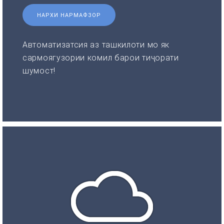
НАРХИ НАРМАФЗОР
Автоматизатсия аз ташкилоти мо як
сармоягузории комил барои тиҷорати
шумост!