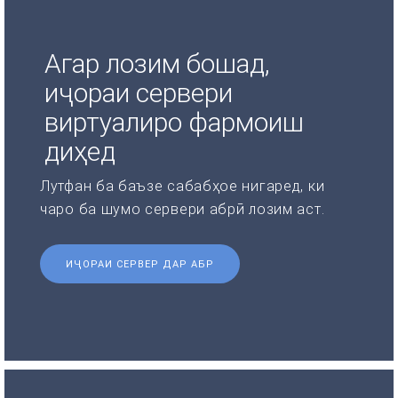
Агар лозим бошад,
иҷораи сервери
виртуалиро фармоиш
диҳед
Лутфан ба баъзе сабабҳое нигаред, ки
чаро ба шумо сервери абрӣ лозим аст.
ИҶОРАИ СЕРВЕР ДАР АБР