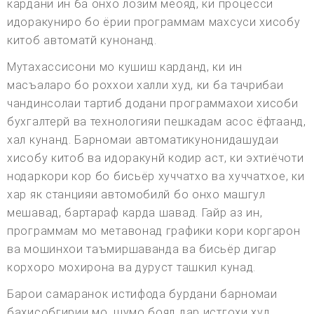
кардани ин ба онхо лозим меояд, ки процесси
идоракуниро бо ёрии программам махсуси хисобу
китоб автоматй кунонанд.
Мутахассисони мо кушиш карданд, ки ин
масъаларо бо роххои халли худ, ки ба тачрибаи
чандинсолаи тартиб додани программахои хисоби
бухгалтерй ва технологияи пешкадам асос ёфтаанд,
хал кунанд. Барномаи автоматикунонидашудаи
хисобу китоб ва идоракунй кодир аст, ки эхтиёчоти
нодаркори кор бо бисьёр хуччатхо ва хуччатхое, ки
хар як станцияи автомобилй бо онхо машгул
мешавад, бартараф карда шавад. Гайр аз ин,
программам мо метавонад графики кори коргарон
ва мошинхои таъмиршаванда ва бисьёр дигар
корхоро мохирона ва дуруст ташкил кунад.
Барои самаранок истифода бурдани барномаи
баҳисобгирии мо, шумо бояд дар истгоҳи худ