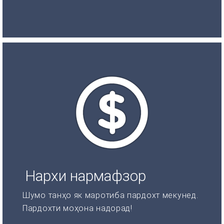
Нархи нармафзор
Шумо танҳо як маротиба пардохт мекунед.
Пардохти моҳона надорад!