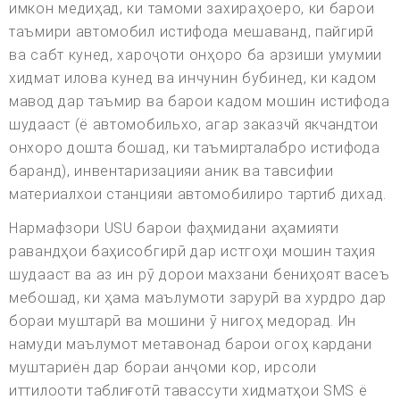
имкон медиҳад, ки тамоми захираҳоеро, ки барои
таъмири автомобил истифода мешаванд, пайгирӣ
ва сабт кунед, хароҷоти онҳоро ба арзиши умумии
хидмат илова кунед ва инчунин бубинед, ки кадом
мавод дар таъмир ва барои кадом мошин истифода
шудааст (ё автомобильхо, агар заказчй якчандтои
онхоро дошта бошад, ки таъмирталабро истифода
баранд), инвентаризацияи аник ва тавсифии
материалхои станцияи автомобилиро тартиб дихад.
Нармафзори USU барои фаҳмидани аҳамияти
равандҳои баҳисобгирӣ дар истгоҳи мошин таҳия
шудааст ва аз ин рӯ дорои махзани бениҳоят васеъ
мебошад, ки ҳама маълумоти зарурӣ ва хурдро дар
бораи муштарӣ ва мошини ӯ нигоҳ медорад. Ин
намуди маълумот метавонад барои огоҳ кардани
муштариён дар бораи анҷоми кор, ирсоли
иттилооти таблиғотӣ тавассути хидматҳои SMS ё