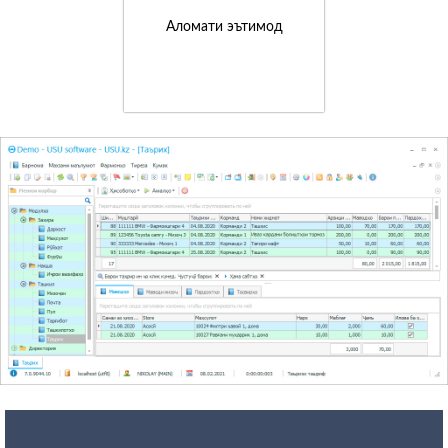
Аломати эътимод