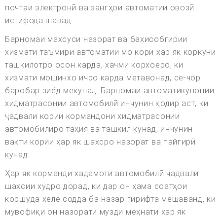
почтаи электронӣ ва зангҳои автоматии овозӣ
истифода шавад.
Барномаи махсуси назорат ва бахисобгирии
хизмати таъмири автоматии мо кори хар як коркуни
ташкилотро осон карда, хачми корхоеро, ки
хизмати мошинхо ичро карда метавонад, се-чор
баробар зиёд мекунад. Барномаи автоматикунонии
хидматрасонии автомобилӣ инчунин қодир аст, ки
ҷадвали кории кормандони хидматрасонии
автомобилиро таҳия ва ташкил кунад, инчунин
вақти кории ҳар як шахсро назорат ва пайгирӣ
кунад.
Ҳар як корманди хадамоти автомобилӣ ҷадвали
шахсии худро дорад, ки дар он ҳама соатҳои
коршуда хеле содда ба назар гирифта мешаванд, ки
мувофиқи он назорати музди меҳнати ҳар як