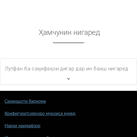
Ҳамчунин нигаред
Лутфан ба саҳифаҳои дигар дар ин бахш нигаред
Скриншоти барнома
Конфигуратсияҳоро муқоиса кунед
Нархи нармафзор