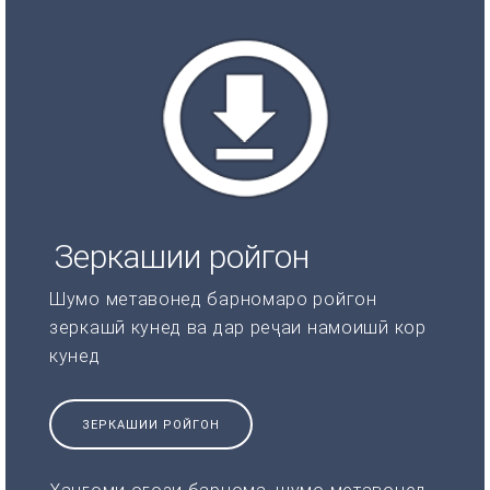
Зеркашии ройгон
Шумо метавонед барномаро ройгон
зеркашӣ кунед ва дар реҷаи намоишӣ кор
кунед
ЗЕРКАШИИ РОЙГОН