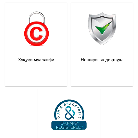
Ҳуқуқи муаллифӣ
Ношири тасдиқшуда