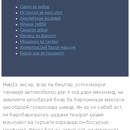
Савдо ва анбор
Истеҳсол ва маҳсулот
Амалиётҳои молиявӣ
Кӯмаки тиббӣ
Саноати зебоӣ
Варзиш ва фароғат
Мошинҳо ва таҳвил
Хизматрасонӣ барои мардум
Барои ҳар як ташкилот
Имрӯз, аксар, агар на бештар, устохонаҳои
таъмири автомобилҳо дер ё зуд дарк мекунанд, ки
амалиёти ҳисобдорӣ бояд ба барномаҳои махсуси
ҳисобдорӣ гузаронида шавад. Ин аз он сабаб аст,
ки баробари васеъ шудани тиҷорат ҳаҷми
маълумот ва суръати коркарди он босуръат
меафзояд. Илова бар ин, зарур аст, ки иттилооти