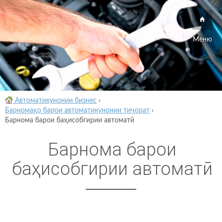
Меню
Автоматикунонии бизнес
›
Барномаҳо барои автоматикунонии тиҷорат
›
Барнома барои баҳисобгирии автоматӣ
Барнома барои
баҳисобгирии автоматӣ