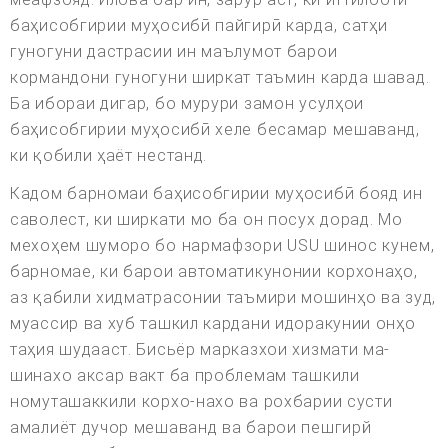
баҳисобгирии муҳосибӣ пайгирӣ карда, сатҳи
гуногуни дастрасии ин маълумот барои
кормандони гуногуни ширкат таъмин карда шавад.
Ба ибораи дигар, бо мурури замон усулҳои
баҳисобгирии муҳосибӣ хеле бесамар мешаванд,
ки қобили ҳаёт нестанд.
Кадом барномаи баҳисобгирии муҳосибӣ бояд ин
саволест, ки ширкати мо ба он посух дорад. Мо
мехоҳем шуморо бо нармафзори USU шинос кунем,
барномае, ки барои автоматикунонии корхонаҳо,
аз қабили хидматрасонии таъмири мошинҳо ва зуд,
муассир ва хуб ташкил кардани идоракунии онҳо
таҳия шудааст. Бисьёр марказхои хизмати ма-
шинахо аксар вакт ба проблемам ташкили
номуташаккили корхо-нахо ва рохбарии сусти
амалиёт дучор мешаванд ва барои пешгирй