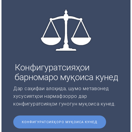
Конфигуратсияҳои
барномаро муқоиса кунед
Дар саҳифаи алоҳида, шумо метавонед
хусусиятҳои нармафзорро дар
конфигуратсияҳои гуногун муқоиса кунед.
КОНФИГУРАТСИЯҲОРО МУҚОИСА КУНЕД