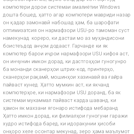
компютери дорои системаи амалиётии Windows
дошта бошед, ҳатто агар компютери мавриди назар
он қадар замонавӣ набошад ҳам, ба шарофати
оптимизатсия он нармафзори USU-ро тамоман суст
намекунад. кореро, ки дастаи мо аз муҳандисони
боистеъдод анҷом додааст. Гарчанде ки як
компютер барои иҷрои нармафзори USU кифоя аст,
он инчунин имкон дорад, ки дастгоҳҳои гуногунро
ба монанди сканерҳои штрих-код, принтерҳо,
сканерҳои рақамӣ, мошинҳои хазинавӣ ва ғайра
пайваст кунед. Ҳатто мумкин аст, ки якчанд
компютерҳое, ки нармафзори USU доранд, ба як
системаи мукаммал пайваст карда шаванд, ки
ҳамон як махзани ягонаро истифода мебаранд.
Ҳатто имкон дорад, ки филиалҳои гуногуни гаражи
худро истифода баред, ки идоракунии ҳисоби
онҳоро хеле осонтар мекунад, зеро ҳама маълумот