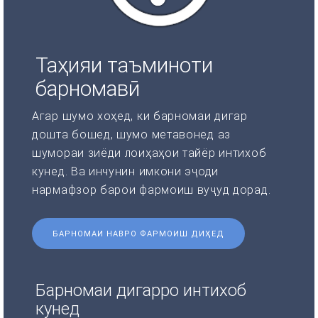
Таҳияи таъминоти
барномавӣ
Агар шумо хоҳед, ки барномаи дигар
дошта бошед, шумо метавонед аз
шумораи зиёди лоиҳаҳои тайёр интихоб
кунед. Ва инчунин имкони эҷоди
нармафзор барои фармоиш вуҷуд дорад.
БАРНОМАИ НАВРО ФАРМОИШ ДИҲЕД
Барномаи дигарро интихоб
кунед