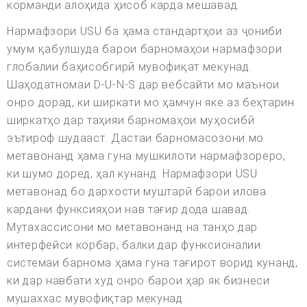
корманди алоҳида ҳисоб карда мешавад.
Нармафзори USU ба ҳама стандартҳои аз ҷониби
умум қабулшуда барои барномаҳои нармафзори
глобалии баҳисобгирӣ мувофиқат мекунад.
Шаҳодатномаи D-U-N-S дар вебсайти мо маънои
онро дорад, ки ширкати мо ҳамчун яке аз беҳтарин
ширкатҳо дар таҳияи барномаҳои муҳосибӣ
эътироф шудааст. Дастаи барномасозони мо
метавонанд ҳама гуна мушкилоти нармафзореро,
ки шумо доред, ҳал кунанд. Нармафзори USU
метавонад бо дархости муштарӣ барои илова
кардани функсияҳои нав тағир дода шавад.
Мутахассисони мо метавонанд на танҳо дар
интерфейси корбар, балки дар функсионалии
системаи барнома ҳама гуна тағирот ворид кунанд,
ки дар навбати худ онро барои ҳар як бизнеси
мушаххас мувофиқтар мекунад.