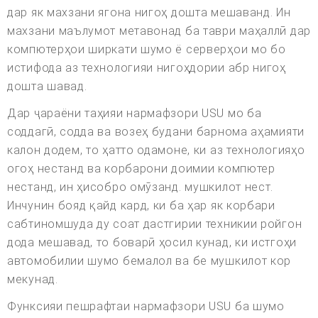
дар як махзани ягона нигоҳ дошта мешаванд. Ин
махзани маълумот метавонад ба таври маҳаллӣ дар
компютерҳои ширкати шумо ё серверҳои мо бо
истифода аз технологияи нигоҳдории абр нигоҳ
дошта шавад.
Дар ҷараёни таҳияи нармафзори USU мо ба
соддагӣ, содда ва возеҳ будани барнома аҳамияти
калон додем, то ҳатто одамоне, ки аз технологияҳо
огоҳ нестанд ва корбарони доимии компютер
нестанд, ин ҳисобро омӯзанд. мушкилот нест.
Инчунин бояд қайд кард, ки ба ҳар як корбари
сабтиномшуда ду соат дастгирии техникии ройгон
дода мешавад, то боварӣ ҳосил кунад, ки истгоҳи
автомобилии шумо бемалол ва бе мушкилот кор
мекунад.
Функсияи пешрафтаи нармафзори USU ба шумо