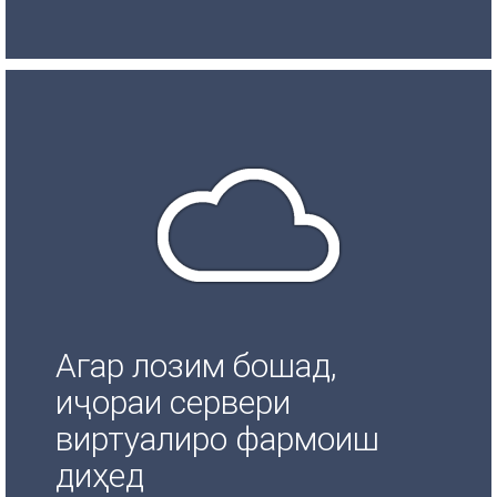
Агар лозим бошад,
иҷораи сервери
виртуалиро фармоиш
диҳед