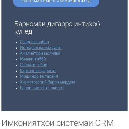
БАРНОМАИ НАВРО ФАРМОИШ ДИҲЕД
Барномаи дигарро интихоб
кунед
Савдо ва анбор
Истеҳсол ва маҳсулот
Амалиётҳои молиявӣ
Кӯмаки тиббӣ
Саноати зебоӣ
Варзиш ва фароғат
Мошинҳо ва таҳвил
Хизматрасонӣ барои мардум
Барои ҳар як ташкилот
Имкониятҳои системаи CRM