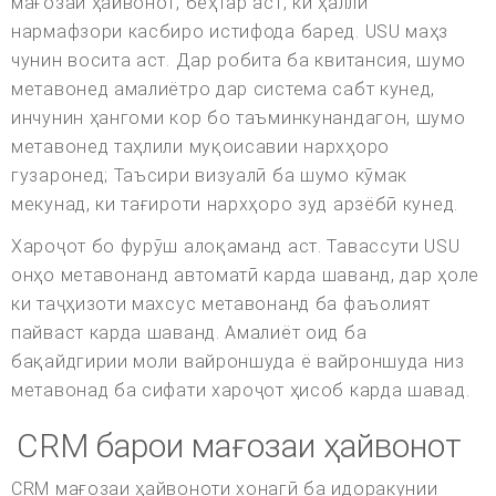
мағозаи ҳайвонот, беҳтар аст, ки ҳалли
нармафзори касбиро истифода баред. USU маҳз
чунин восита аст. Дар робита ба квитансия, шумо
метавонед амалиётро дар система сабт кунед,
инчунин ҳангоми кор бо таъминкунандагон, шумо
метавонед таҳлили муқоисавии нархҳоро
гузаронед; Таъсири визуалӣ ба шумо кӯмак
мекунад, ки тағироти нархҳоро зуд арзёбӣ кунед.
Хароҷот бо фурӯш алоқаманд аст. Тавассути USU
онҳо метавонанд автоматӣ карда шаванд, дар ҳоле
ки таҷҳизоти махсус метавонанд ба фаъолият
пайваст карда шаванд. Амалиёт оид ба
бақайдгирии моли вайроншуда ё вайроншуда низ
метавонад ба сифати хароҷот ҳисоб карда шавад.
CRM барои мағозаи ҳайвонот
CRM мағозаи ҳайвоноти хонагӣ ба идоракунии