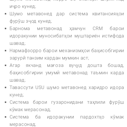
иҷро кунед;
Шумо метавонед дар система квитансияҳои
фурӯш эҷод кунед;
Барнома метавонад ҳамчун CRM барои
идоракунии муносибатҳои муштариён истифода
шавад;
Нармафзорро барои механизмҳои баҳисобгирии
зарурӣ танзим кардан мумкин аст;
Агар якчанд мағоза вуҷуд дошта бошад,
баҳисобгирии умумӣ метавонад таъмин карда
шавад;
Тавассути USU шумо метавонед харидро идора
кунед;
Система барои гузаронидани таҳлили фурӯш
кӯмак мерасонад;
Система ба идоракунии пардохтҳо кӯмак
мерасонад;