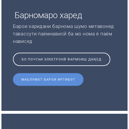
Барномаро харед
Барои харидани барнома шумо метавонед
тавассути паёмнависӣ ба мо нома ё паём
нависед
БО ПОЧТАИ ЭЛЕКТРОНӢ ФАРМОИШ ДИҲЕД
МАЪЛУМОТ БАРОИ ИРТИБОТ