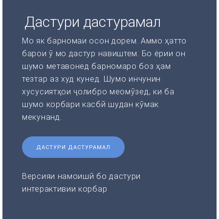
Дастури дастурамал
Мо як барномаи осон дорем. Аммо ҳатто
барои ӯ мо дастур навиштем. Бо ёрии он
шумо метавонед барномаро боз ҳам
тезтар аз худ кунед. Шумо инчунин
хусусиятҳои ҷолибро меомӯзед, ки ба
шумо корбари касбӣ шудан кӯмак
мекунанд.
ДАСТУРИ ДАСТУРАМАЛ
Версияи намоишӣ бо дастури
интерактивии корбар