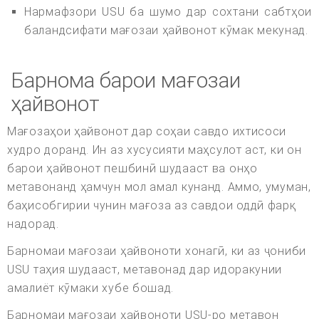
Нармафзори USU ба шумо дар сохтани сабтҳои
баландсифати мағозаи ҳайвонот кӯмак мекунад.
Барнома барои мағозаи
ҳайвонот
Мағозаҳои ҳайвонот дар соҳаи савдо ихтисоси
худро доранд. Ин аз хусусияти маҳсулот аст, ки он
барои ҳайвонот пешбинӣ шудааст ва онҳо
метавонанд ҳамчун мол амал кунанд. Аммо, умуман,
баҳисобгирии чунин мағоза аз савдои оддӣ фарқ
надорад.
Барномаи мағозаи ҳайвоноти хонагӣ, ки аз ҷониби
USU таҳия шудааст, метавонад дар идоракунии
амалиёт кӯмаки хубе бошад.
Барномаи мағозаи ҳайвоноти USU-ро метавон