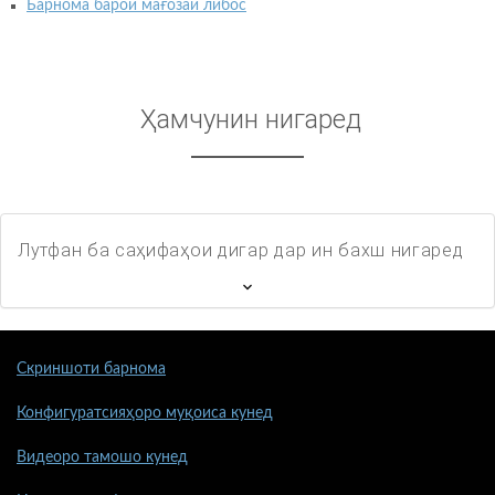
Барнома барои мағозаи либос
Ҳамчунин нигаред
Лутфан ба саҳифаҳои дигар дар ин бахш нигаред
Скриншоти барнома
Конфигуратсияҳоро муқоиса кунед
Видеоро тамошо кунед