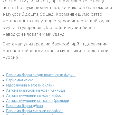
хос аст. Омӯзиши кор дар нармафзор хеле содда
аст ва ба шумо лозим нест, ки малакаи барномасоз
ё муҳосиб дошта бошед. Корманди шумо ҳатто
метавонад тавассути дастурҳои интерактивӣ худаш
омӯзиш гузаронад. Дар сайт инчунин бисёр
маводҳои иловагӣ мавҷуданд.
Системаи универсалии баҳисобгирӣ - идоракунии
мағозаи ҳайвоноти хонагӣ мувофиқи стандартҳои
муосир.
Барнома барои эҷоди квитансияи фурӯш
Барномаи чекҳо
Идоракунии мағозаи онлайн
Автоматизатсияи мағозаи қаннодӣ
Автоматикунонии мағозаи либос
Автоматикунонии мағозаи хӯрокворӣ
Барнома барои дӯкон
Барнома барои мағозаи пойафзол