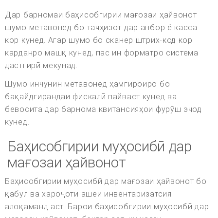
Дар барномаи баҳисобгирии мағозаи ҳайвонот
шумо метавонед бо таҷҳизот дар анбор ё касса
кор кунед. Агар шумо бо сканер штрих-код кор
карданро машқ кунед, пас ин форматро система
дастгирӣ мекунад.
Шумо инчунин метавонед ҳамгироиро бо
бақайдгирандаи фискалӣ пайваст кунед ва
бевосита дар барнома квитансияҳои фурӯш эҷод
кунед.
Баҳисобгирии муҳосибӣ дар
мағозаи ҳайвонот
Баҳисобгирии муҳосибӣ дар мағозаи ҳайвонот бо
қабул ва хароҷоти ашёи инвентаризатсия
алоқаманд аст. Барои баҳисобгирии муҳосибӣ дар