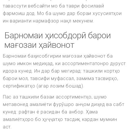
тавассути вебсайти мо ба таври фосилавӣ
фармоиш дод. Мо ба шумо дар бораи хусусиятҳои
ин варианти нармафзор нақл мекунем.
Барномаи ҳисобдорӣ барои
мағозаи ҳайвонот
Барномаи баҳисобгирии мағозаи ҳайвонот ба
шумо имкон медиҳад, ки ассортиментатонро дуруст
идора кунед. Ин дар бар мегирад: ташкили кортҳо
барои мол, тавсифи муфассал, замима тасвирҳо,
сертификатҳо (агар лозим бошад).
Пас аз ташкили базаи ассортиментҳо, шумо
метавонед амалиёти фурӯшро анҷом диҳед ва сабт
кунед: рафтан ё расидан ба анбор. Ҳама
амалиётҳоро бо ҳуҷҷатҳо тасдиқ кардан мумкин
аст.