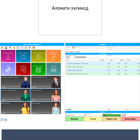
Аломати эътимод