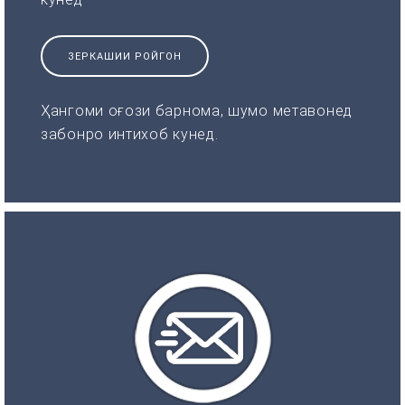
ЗЕРКАШИИ РОЙГОН
Ҳангоми оғози барнома, шумо метавонед
забонро интихоб кунед.