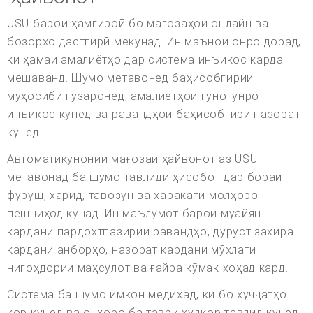
USU барои ҳамгироӣ бо мағозаҳои онлайн ва
бозорҳо дастгирӣ мекунад. Ин маънои онро дорад,
ки ҳамаи амалиётҳо дар система инъикос карда
мешаванд. Шумо метавонед баҳисобгирии
муҳосибӣ гузаронед, амалиётҳои гуногунро
инъикос кунед ва равандҳои баҳисобгирӣ назорат
кунед.
Автоматикунонии мағозаи ҳайвонот аз USU
метавонад ба шумо тавлиди ҳисобот дар бораи
фурӯш, харид, тавозун ва ҳаракати молҳоро
пешниҳод кунад. Ин маълумот барои муайян
кардани пардохтпазирии равандҳо, дуруст захира
кардани анборҳо, назорат кардани мӯҳлати
нигоҳдории маҳсулот ва ғайра кӯмак хоҳад кард.
Система ба шумо имкон медиҳад, ки бо ҳуҷҷатҳо
кор кунед ва онҳоро ба таври худкор тавлид кунед.