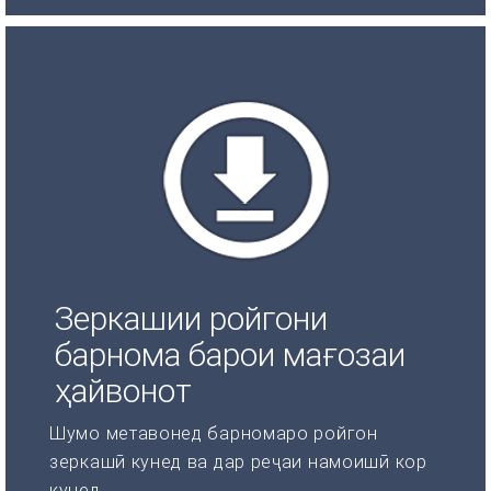
Зеркашии ройгони
барнома барои мағозаи
ҳайвонот
Шумо метавонед барномаро ройгон
зеркашӣ кунед ва дар реҷаи намоишӣ кор
кунед