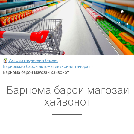
Меню
Автоматикунонии бизнес
›
Барномаҳо барои автоматикунонии тиҷорат
›
Барнома барои мағозаи ҳайвонот
Барнома барои мағозаи
ҳайвонот