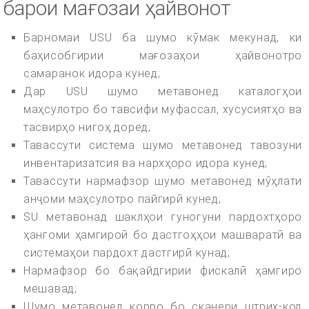
барои мағозаи ҳайвонот
Барномаи USU ба шумо кӯмак мекунад, ки
баҳисобгирии мағозаҳои ҳайвонотро
самаранок идора кунед;
Дар USU шумо метавонед каталогҳои
маҳсулотро бо тавсифи муфассал, хусусиятҳо ва
тасвирҳо нигоҳ доред;
Тавассути система шумо метавонед тавозуни
инвентаризатсия ва нархҳоро идора кунед;
Тавассути нармафзор шумо метавонед мӯҳлати
анҷоми маҳсулотро пайгирӣ кунед;
SU метавонад шаклҳои гуногуни пардохтҳоро
ҳангоми ҳамгироӣ бо дастгоҳҳои машваратӣ ва
системаҳои пардохт дастгирӣ кунад;
Нармафзор бо бақайдгирии фискалӣ ҳамгиро
мешавад;
Шумо метавонед корро бо сканери штрих-код