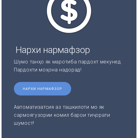
Нархи нармафзор
Шумо танҳо як маротиба пардохт мекунед.
Пардохти моҳона надорад!
НАРХИ НАРМАФЗОР
Автоматизатсия аз ташкилоти мо як
сармоягузории комил барои тиҷорати
шумост!