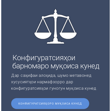
Конфигуратсияҳои
барномаро муқоиса кунед
Дар саҳифаи алоҳида, шумо метавонед
хусусиятҳои нармафзорро дар
конфигуратсияҳои гуногун муқоиса кунед.
КОНФИГУРАТСИЯҲОРО МУҚОИСА КУНЕД