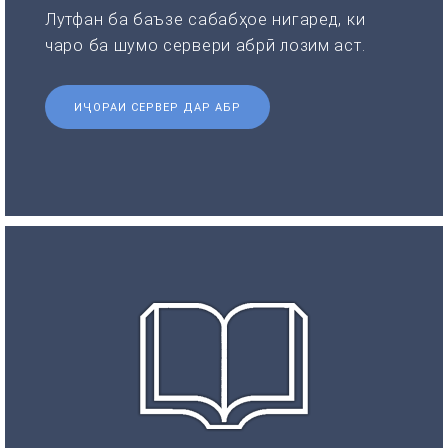
Лутфан ба баъзе сабабҳое нигаред, ки
чаро ба шумо сервери абрӣ лозим аст.
ИҶОРАИ СЕРВЕР ДАР АБР