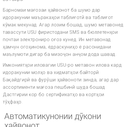
Барномаи мағозаи ҳайвонот ба шумо дар
идоракунии маъракаҳои таблиғотӣ ва таблиғот
кӯмак мекунад. Агар лозим бошад, шумо метавонед
тавассути USU фиристодани SMS ва бюллетенҳои
почтаи электрониро оғоз кунед. Ин метавонад
ҳамчун огоҳинома, ёдраскуниҳо ё расонидани
маълумоти дигар ба мизоҷон анҷом дода шавад.
Имкониятҳои иловагии USU-ро метавон илова кард:
идоракунии молҳо ва хидматҳои байторӣ.
Бақайдгирӣ ва фурӯши ҳайвоноти зинда, агар дар
ассортименти мағоза пешбинӣ шуда бошад.
Дастгирии кор бо сертификатҳо ва кортҳои
тӯҳфаҳо.
Автоматикунонии дӯкони
ҳайвонот