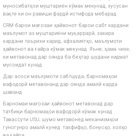
муносибатҳои муштариён кӯмак мекунад, хусусан
вақте ки он равиши фардӣ истифода мебарад.
CRM барои мағозаи ҳайвонот барои сабт кардани
маълумот аз муштариёни муқаррарӣ, захира
кардани таърихи харид, афзалиятҳо, маълумоти
ҳайвонот ва ғайра кӯмак мекунад. Яъне, ҳама чизе,
ки метавонад дар оянда ба беҳтар шудани хидмат
мусоидат кунад.
Дар асоси маълумоти сабтшуда, барномаҳои
вафодорӣ метавонанд дар оянда амалӣ карда
шаванд.
Барномаи мағозаи ҳайвонот метавонад дар
татбиқи барномаҳои вафодорӣ кӯмак кунад.
Тавассути USU, шумо метавонед механизмҳои
гуногунро амалӣ кунед: тахфифҳо, бонусҳо, холҳо
ва ғайра.