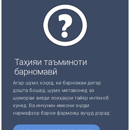
Таҳияи таъминоти
барномавӣ
Агар шумо хоҳед, ки барномаи дигар
дошта бошед, шумо метавонед аз
шумораи зиёди лоиҳаҳои тайёр интихоб
кунед. Ва инчунин имкони эҷоди
нармафзор барои фармоиш вуҷуд дорад.