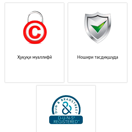
Ҳуқуқи муаллифӣ
Ношири тасдиқшуда