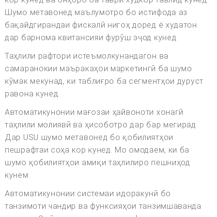
Шумо метавонед маълумотро бо истифода аз
бақайдгирандаи фискалӣ нигоҳ доред ё худатон
дар барнома квитансияи фурӯш эҷод кунед.
Таҳлили рафтори истеъмолкунандагон ва
самаранокии маъракаҳои маркетингӣ ба шумо
кӯмак мекунад, ки таблиғро ба сегментҳои дуруст
равона кунед.
Автоматикунонии мағозаи ҳайвоноти хонагӣ
таҳлили молиявӣ ва ҳисоботро дар бар мегирад.
Дар USU шумо метавонед бо қобилиятҳои
пешрафтаи соҳа кор кунед. Мо омодаем, ки ба
шумо қобилиятҳои амиқи таҳлилиро пешниҳод
кунем.
Автоматикунонии системаи идоракунӣ бо
танзимоти чандир ва функсияҳои танзимшаванда