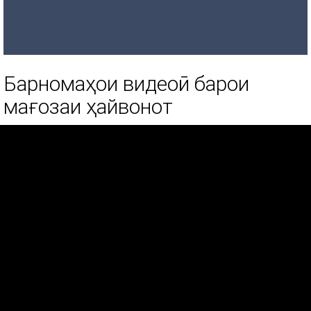
Барномаҳои видеоӣ барои
мағозаи ҳайвонот