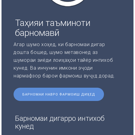
Таҳияи таъминоти
барномавӣ
Агар шумо хоҳед, ки барномаи дигар
дошта бошед, шумо метавонед аз
шумораи зиёди лоиҳаҳои тайёр интихоб
кунед. Ва инчунин имкони эҷоди
нармафзор барои фармоиш вуҷуд дорад.
БАРНОМАИ НАВРО ФАРМОИШ ДИҲЕД
Барномаи дигарро интихоб
кунед