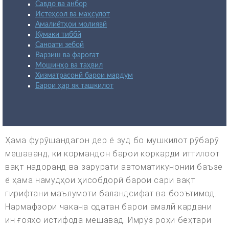
Савдо ва анбор
Истеҳсол ва маҳсулот
Амалиётҳои молиявӣ
Кӯмаки тиббӣ
Саноати зебоӣ
Варзиш ва фароғат
Мошинҳо ва таҳвил
Хизматрасонӣ барои мардум
Барои ҳар як ташкилот
Ҳама фурӯшандагон дер ё зуд бо мушкилот рӯбарӯ
мешаванд, ки кормандон барои коркарди иттилоот
вақт надоранд ва зарурати автоматикунонии баъзе
ё ҳама намудҳои ҳисобдорӣ барои сари вақт
гирифтани маълумоти баландсифат ва боэътимод.
Нармафзори чакана одатан барои амалӣ кардани
ин ғояҳо истифода мешавад. Имрӯз роҳи беҳтари