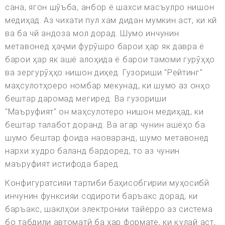
сана, ягон шӯъба, анбор ё шахси масъулро нишон
медиҳад. Аз чихати пул хам дидан мумкин аст, ки кй
ва ба чй андоза мол дорад. Шумо инчунин
метавонед ҳаҷми фурӯшро барои ҳар як давра ё
барои ҳар як ашё алоҳида ё барои тамоми гурӯҳҳо
ва зергурӯҳҳо нишон диҳед. Гузориши "Рейтинг"
маҳсулотҳоеро номбар мекунад, ки шумо аз онҳо
бештар даромад мегиред. Ва гузориши
"Маъруфият" он маҳсулотеро нишон медиҳад, ки
бештар талабот доранд. Ва агар чунин ашёҳо ба
шумо бештар фоида наоваранд, шумо метавонед
нархи худро баланд бардоред, то аз чунин
маъруфият истифода баред.
Конфигуратсияи тартиби баҳисобгирии муҳосибӣ
инчунин функсияи содироти баръакс дорад, ки
баръакс, шаклҳои электронии тайёрро аз система
бо табдили автоматӣ ба ҳар формате, ки қулай аст,