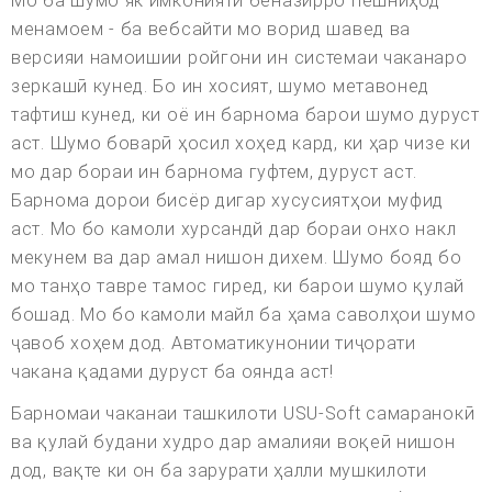
Мо ба шумо як имконияти беназирро пешниҳод
менамоем - ба вебсайти мо ворид шавед ва
версияи намоишии ройгони ин системаи чаканаро
зеркашӣ кунед. Бо ин хосият, шумо метавонед
тафтиш кунед, ки оё ин барнома барои шумо дуруст
аст. Шумо боварӣ ҳосил хоҳед кард, ки ҳар чизе ки
мо дар бораи ин барнома гуфтем, дуруст аст.
Барнома дорои бисёр дигар хусусиятҳои муфид
аст. Мо бо камоли хурсандй дар бораи онхо накл
мекунем ва дар амал нишон дихем. Шумо бояд бо
мо танҳо тавре тамос гиред, ки барои шумо қулай
бошад. Мо бо камоли майл ба ҳама саволҳои шумо
ҷавоб хоҳем дод. Автоматикунонии тиҷорати
чакана қадами дуруст ба оянда аст!
Барномаи чаканаи ташкилоти USU-Soft самаранокӣ
ва қулай будани худро дар амалияи воқеӣ нишон
дод, вақте ки он ба зарурати ҳалли мушкилоти