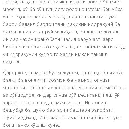
воқеӣ, ки ҳангоми кори як ширкати воқеӣ ба миён
меоянд, рӯ ба рӯ шуд. Истифодаи система бешубҳа
хатогиҳоеро, ки аксар вақт дар ташкилоти шумо
барои баланд бардоштани дақиқии идоракунӣ ба
сатҳи нави сифат рӯй медиҳанд, равшан мекунад.
Ин дар ҷаҳони рақобати шадид зарур аст, зеро
бисёре аз созмонҳое ҳастанд, ки тасмим мегиранд,
ки идоракунии худро то ҳадди имкон такмил
диҳанд.
Қарорҳое, ки мо қабул мекунем, на танҳо ба имрӯз,
балки ба воқеияти созмон ба маънои ояндаи
маъно низ таъсир мерасонанд. Бо ёрии он метавон
аз рӯйдодҳое, ки дар оянда рӯй медиҳанд, пешгӯӣ
кардан ва огоҳ шудан мумкин аст. Ин дониш
бешубҳа ба шумо бартарии бештари рақобати
шумо медиҳад! Ин комилан имконпазир аст - шумо
бояд танҳо кӯшиш кунед!