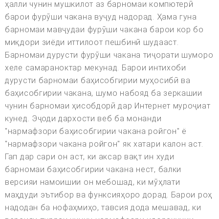
ҳалли чунин мушкилот аз барномаи компютерӣ
барои фурӯши чакана вуҷуд надорад. Ҳама гуна
барномаи мавҷудаи фурӯши чакана барои кор бо
миқдори зиёди иттилоот пешбинӣ шудааст.
Барномаи дурусти фурӯши чакана тиҷорати шуморо
хеле самараноктар мекунад. Барои интихоби
дурусти барномаи баҳисобгирии муҳосибӣ ва
баҳисобгирии чакана, шумо набояд ба зеркашии
чунин барномаи ҳисобдорӣ дар Интернет муроҷиат
кунед. Эҷоди дархости веб ба монанди
"нармафзори баҳисобгирии чакана ройгон" ё
"нармафзори чакана ройгон" як хатари калон аст.
Гап дар сари он аст, ки аксар вақт ин худи
барномаи баҳисобгирии чакана нест, балки
версияи намоишии он мебошад, ки мӯҳлати
маҳдуди эътибор ва функсияҳоро дорад. Барои роҳ
надодан ба нофаҳмиҳо, тавсия дода мешавад, ки