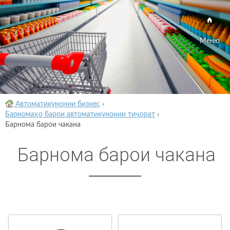
Меню
Автоматикунонии бизнес
›
Барномаҳо барои автоматикунонии тиҷорат
›
Барнома барои чакана
Барнома барои чакана