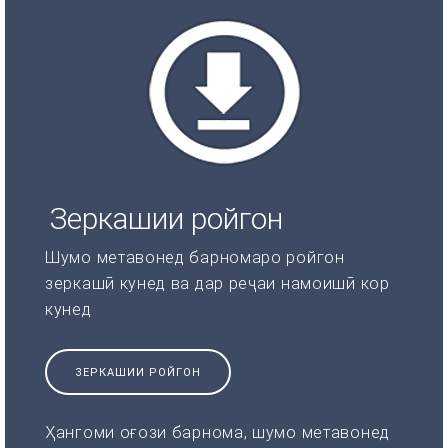
Зеркашии ройгон
Шумо метавонед барномаро ройгон
зеркашӣ кунед ва дар реҷаи намоишӣ кор
кунед
ЗЕРКАШИИ РОЙГОН
Ҳангоми оғози барнома, шумо метавонед