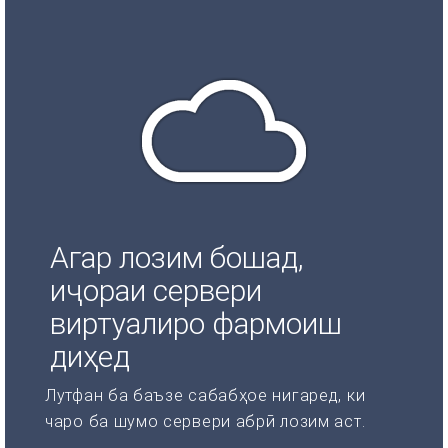
Агар лозим бошад,
иҷораи сервери
виртуалиро фармоиш
диҳед
Лутфан ба баъзе сабабҳое нигаред, ки
чаро ба шумо сервери абрӣ лозим аст.