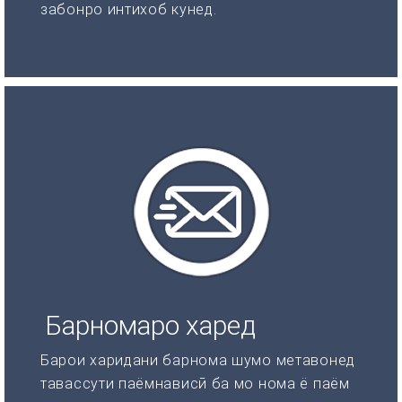
забонро интихоб кунед.
Барномаро харед
Барои харидани барнома шумо метавонед
тавассути паёмнависӣ ба мо нома ё паём