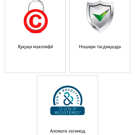
Ҳуқуқи муаллифӣ
Ношири тасдиқшуда
Аломати эътимод