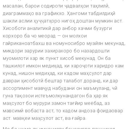
масалан, барои содироти ҷадвалҳои таҳлилӣ,
диаграммаҳо ва графикхо. Ҳангоми табдилдиҳӣ
шакли аслии ҳуҷҷатҳоро нигоҳ доштан мумкин аст.
Хисоботи аналитикй дар анбор хачми бузурги
корхоро ба чо меорад — он молхои
гайриканоатбахш ва номуносибро муайян мекунад,
микдори зарурии захирахоро бо назардошти
муомилоти хар як пункт хисоб мекунад. Он ба
ташкилот имкон медиҳад, ки хароҷоти харидро кам
кунад, нишон медиҳад, ки кадом маҳсулот дар
давраи ҳисоботӣ бештар талабот доранд, ки дар
ассортимент мавҷуд набудани он маъмуланд, чӣ
гуна тақозои истеъмолкунандагон ба ҳар як
маҳсулот бо мурури замон тағйир меёбад, аз
мавсимӣ вобаста аст, то кадом андоза фоидаовар
аст. мавқеи маҳсулот аст, ва ғайра.