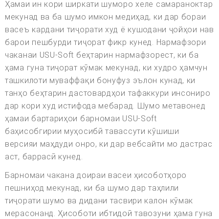
Ҳамаи ин кори ширкати шуморо хеле самараноктар
мекунад ва ба шумо имкон медиҳад, ки дар бораи
васеъ кардани тиҷорати худ ё кушодани ҷойҳои нав
барои пешбурди тиҷорат фикр кунед. Нармафзори
чаканаи USU-Soft беҳтарин нармафзорест, ки ба
ҳама гуна тиҷорат кӯмак мекунад, ки худро ҳамчун
ташкилоти муваффақи бонуфуз эълон кунад, ки
танҳо беҳтарин дастовардҳои тафаккури инсониро
дар кори худ истифода мебарад. Шумо метавонед
ҳамаи бартариҳои барномаи USU-Soft
баҳисобгирии муҳосибӣ тавассути кӯшиши
версияи маҳдуди онро, ки дар вебсайти мо дастрас
аст, баррасӣ кунед.
Барномаи чакана доираи васеи ҳисоботҳоро
пешниҳод мекунад, ки ба шумо дар таҳлили
тиҷорати шумо ва дидани тасвири калон кӯмак
мерасонанд. Ҳисоботи ибтидоӣ тавозуни ҳама гуна