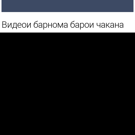
Видеои барнома барои чакана