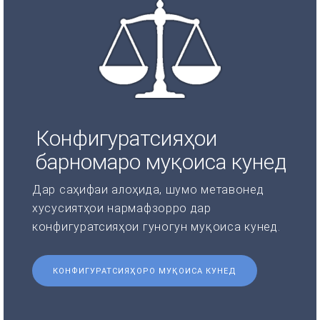
Конфигуратсияҳои
барномаро муқоиса кунед
Дар саҳифаи алоҳида, шумо метавонед
хусусиятҳои нармафзорро дар
конфигуратсияҳои гуногун муқоиса кунед.
КОНФИГУРАТСИЯҲОРО МУҚОИСА КУНЕД