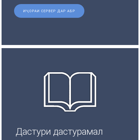
ИҶОРАИ СЕРВЕР ДАР АБР
Дастури дастурамал