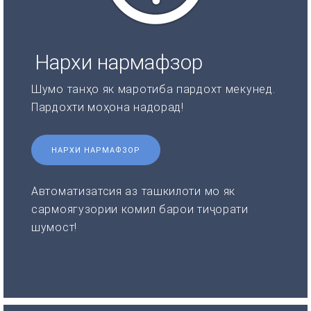
Нархи нармафзор
Шумо танҳо як маротиба пардохт мекунед.
Пардохти моҳона надорад!
НАРХИ НАРМАФЗОР
Автоматизатсия аз ташкилоти мо як
сармоягузории комил барои тиҷорати
шумост!