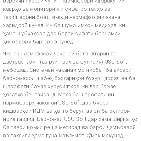
версияи пурраи чунин нармафзори идоракунии
кадрҳо ва мониторинги сифатро танҳо аз
таҳиягарони боэътимоди нармафзори чакана
харидорӣ кунед. Ин ба шумо имкон медиҳад, ки
ҳама шубҳаҳоро дар бораи сифати барномаи
ҳисобдорӣ бартараф кунед.
Яке аз нармафзори чаканаи баландтарин ва
дастрастарин (аз рӯи нарх ва функсия) USU-Soft
мебошад. Системаи чаканаи мо нисбат ба аксари
барномаҳои шабеҳ бартариҳои бузург дорад ва ба
шарофати баъзе хусусиятҳое, ки дар баъзе
ҳолатҳо беназиранд. Маҳз ба шарофати ин
нармафзори чаканаи USU-Soft дар бисёр
кишварҳои ИДМ ва ҳатто берун аз он ба эҳтиром
ноил гардид. Барномаи USU-Soft дар ҳама ширкатҳо
ба таври комил реша мегирад ва барои ҷамъоварӣ
ва таҳлили ҳама гуна маълумот кӯмак мекунад.