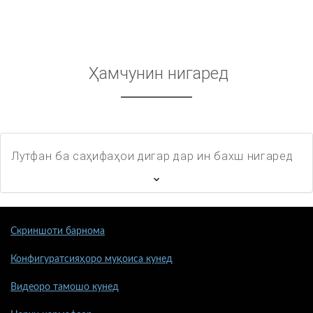
Ҳамчунин нигаред
Лутфан ба саҳифаҳои дигар дар ин бахш нигаред
Скриншоти барнома
Конфигуратсияҳоро муқоиса кунед
Видеоро тамошо кунед