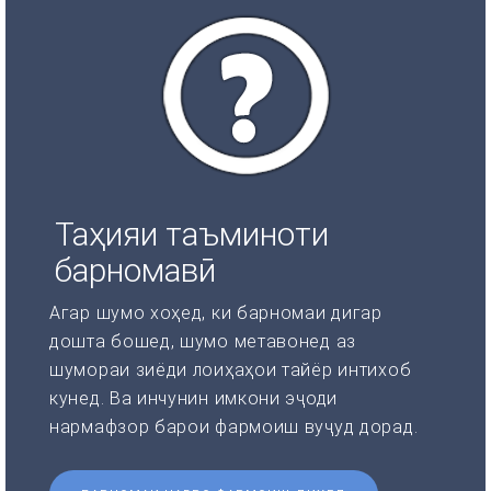
Таҳияи таъминоти
барномавӣ
Агар шумо хоҳед, ки барномаи дигар
дошта бошед, шумо метавонед аз
шумораи зиёди лоиҳаҳои тайёр интихоб
кунед. Ва инчунин имкони эҷоди
нармафзор барои фармоиш вуҷуд дорад.