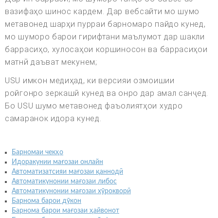
вазифаҳо шинос кардем. Дар вебсайти мо шумо
метавонед шарҳи пурраи барномаро пайдо кунед,
мо шуморо барои гирифтани маълумот дар шакли
баррасиҳо, хулосаҳои коршиносон ва баррасиҳои
матнӣ даъват мекунем;
USU имкон медиҳад, ки версияи озмоишии
ройгонро зеркашӣ кунед ва онро дар амал санҷед.
Бо USU шумо метавонед фаъолиятҳои худро
самаранок идора кунед.
Барномаи чекҳо
Идоракунии мағозаи онлайн
Автоматизатсияи мағозаи қаннодӣ
Автоматикунонии мағозаи либос
Автоматикунонии мағозаи хӯрокворӣ
Барнома барои дӯкон
Барнома барои мағозаи ҳайвонот