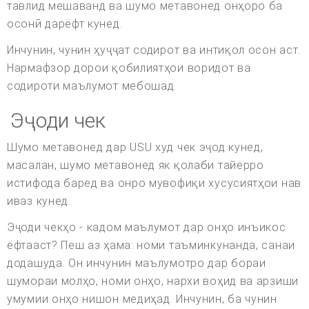
тавлид мешаванд ва шумо метавонед онҳоро ба
осонӣ дарёфт кунед.
Инчунин, чунин ҳуҷҷат содирот ва интиқол осон аст.
Нармафзор дорои қобилиятҳои воридот ва
содироти маълумот мебошад.
Эҷоди чек
Шумо метавонед дар USU худ чек эҷод кунед,
масалан, шумо метавонед як қолаби тайёрро
истифода баред ва онро мувофиқи хусусиятҳои нав
иваз кунед.
Эҷоди чекҳо - кадом маълумот дар онҳо инъикос
ёфтааст? Пеш аз ҳама: номи таъминкунанда, санаи
додашуда. Он инчунин маълумотро дар бораи
шумораи молҳо, номи онҳо, нархи воҳид ва арзиши
умумии онҳо нишон медиҳад. Инчунин, ба чунин