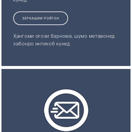
ЗЕРКАШИИ РОЙГОН
Ҳангоми оғози барнома, шумо метавонед
забонро интихоб кунед.