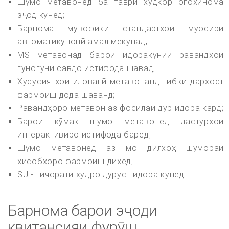
Шумо метавонед ба таври худкор огоҳинома
эҷод кунед;
Барнома мувофиқи стандартҳои муосири
автоматикунонӣ амал мекунад;
MS метавонад барои идоракунии равандҳои
гуногуни савдо истифода шавад;
Хусусиятҳои иловагӣ метавонанд тибқи дархост
фармоиш дода шаванд;
Равандҳоро метавон аз фосилаи дур идора кард;
Барои кӯмак шумо метавонед дастурҳои
интерактивиро истифода баред;
Шумо метавонед аз мо дилхоҳ шумораи
ҳисобҳоро фармоиш диҳед;
SU - тиҷорати худро дуруст идора кунед.
Барнома барои эҷоди
квитансияи фурӯш