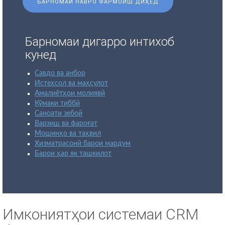
БАРНОМАИ НАВРО ФАРМОИШ ДИҲЕД
Барномаи дигарро интихоб
кунед
Савдо ва анбор
Истеҳсол ва маҳсулот
Амалиётҳои молиявӣ
Кӯмаки тиббӣ
Саноати зебоӣ
Варзиш ва фароғат
Мошинҳо ва таҳвил
Хизматрасонӣ барои мардум
Барои ҳар як ташкилот
Имкониятҳои системаи CRM