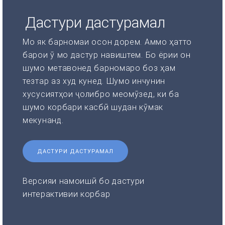
Дастури дастурамал
Мо як барномаи осон дорем. Аммо ҳатто
барои ӯ мо дастур навиштем. Бо ёрии он
шумо метавонед барномаро боз ҳам
тезтар аз худ кунед. Шумо инчунин
хусусиятҳои ҷолибро меомӯзед, ки ба
шумо корбари касбӣ шудан кӯмак
мекунанд.
ДАСТУРИ ДАСТУРАМАЛ
Версияи намоишӣ бо дастури
интерактивии корбар