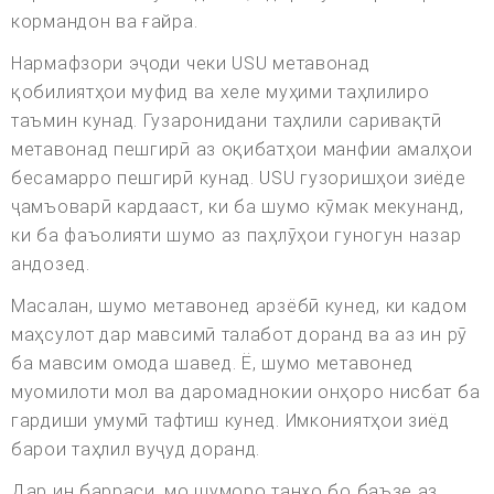
кормандон ва ғайра.
Нармафзори эҷоди чеки USU метавонад
қобилиятҳои муфид ва хеле муҳими таҳлилиро
таъмин кунад. Гузаронидани таҳлили саривақтӣ
метавонад пешгирӣ аз оқибатҳои манфии амалҳои
бесамарро пешгирӣ кунад. USU гузоришҳои зиёде
ҷамъоварӣ кардааст, ки ба шумо кӯмак мекунанд,
ки ба фаъолияти шумо аз паҳлӯҳои гуногун назар
андозед.
Масалан, шумо метавонед арзёбӣ кунед, ки кадом
маҳсулот дар мавсимӣ талабот доранд ва аз ин рӯ
ба мавсим омода шавед. Ё, шумо метавонед
муомилоти мол ва даромаднокии онҳоро нисбат ба
гардиши умумӣ тафтиш кунед. Имкониятҳои зиёд
барои таҳлил вуҷуд доранд.
Дар ин барраси, мо шуморо танҳо бо баъзе аз