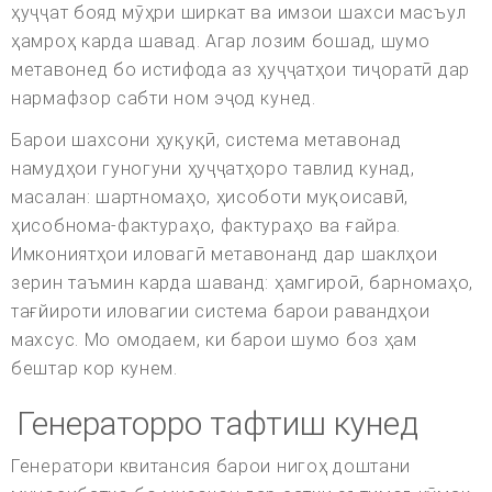
ҳуҷҷат бояд мӯҳри ширкат ва имзои шахси масъул
ҳамроҳ карда шавад. Агар лозим бошад, шумо
метавонед бо истифода аз ҳуҷҷатҳои тиҷоратӣ дар
нармафзор сабти ном эҷод кунед.
Барои шахсони ҳуқуқӣ, система метавонад
намудҳои гуногуни ҳуҷҷатҳоро тавлид кунад,
масалан: шартномаҳо, ҳисоботи муқоисавӣ,
ҳисобнома-фактураҳо, фактураҳо ва ғайра.
Имкониятҳои иловагӣ метавонанд дар шаклҳои
зерин таъмин карда шаванд: ҳамгироӣ, барномаҳо,
тағйироти иловагии система барои равандҳои
махсус. Мо омодаем, ки барои шумо боз ҳам
бештар кор кунем.
Генераторро тафтиш кунед
Генератори квитансия барои нигоҳ доштани