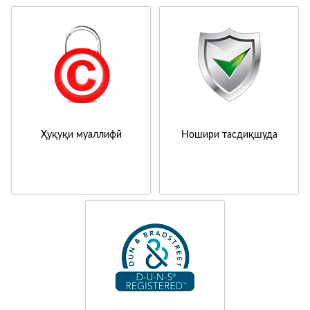
Ҳуқуқи муаллифӣ
Ношири тасдиқшуда