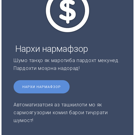
Нархи нармафзор
Шумо танҳо як маротиба пардохт мекунед.
Пардохти моҳона надорад!
НАРХИ НАРМАФЗОР
Автоматизатсия аз ташкилоти мо як
сармоягузории комил барои тиҷорати
шумост!