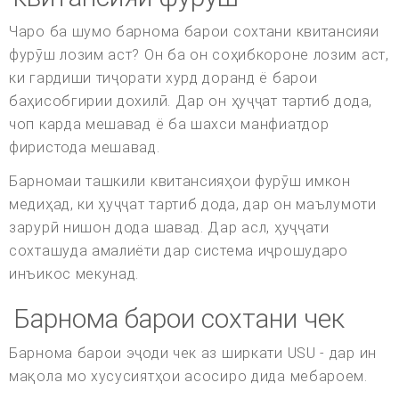
Чаро ба шумо барнома барои сохтани квитансияи
фурӯш лозим аст? Он ба он соҳибкороне лозим аст,
ки гардиши тиҷорати хурд доранд ё барои
баҳисобгирии дохилӣ. Дар он ҳуҷҷат тартиб дода,
чоп карда мешавад ё ба шахси манфиатдор
фиристода мешавад.
Барномаи ташкили квитансияҳои фурӯш имкон
медиҳад, ки ҳуҷҷат тартиб дода, дар он маълумоти
зарурӣ нишон дода шавад. Дар асл, ҳуҷҷати
сохташуда амалиёти дар система иҷрошударо
инъикос мекунад.
Барнома барои сохтани чек
Барнома барои эҷоди чек аз ширкати USU - дар ин
мақола мо хусусиятҳои асосиро дида мебароем.