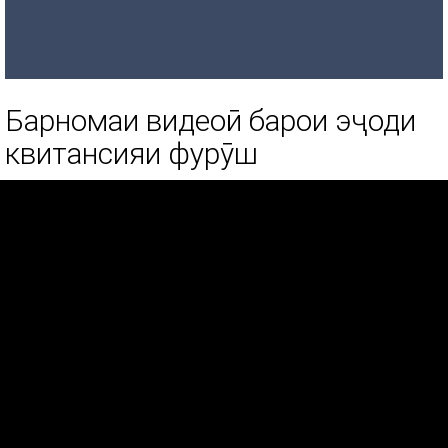
Барномаи видеоӣ барои эҷоди
квитансияи фурӯш