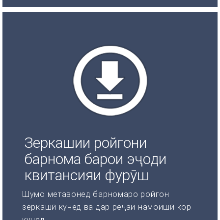
Зеркашии ройгони
барнома барои эҷоди
квитансияи фурӯш
Шумо метавонед барномаро ройгон
зеркашӣ кунед ва дар реҷаи намоишӣ кор
кунед