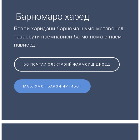
Барномаро харед
Барои харидани барнома шумо метавонед
тавассути паёмнависӣ ба мо нома ё паём
нависед
БО ПОЧТАИ ЭЛЕКТРОНӢ ФАРМОИШ ДИҲЕД
МАЪЛУМОТ БАРОИ ИРТИБОТ