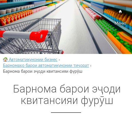
Меню
Автоматикунонии бизнес
›
Барномаҳо барои автоматикунонии тиҷорат
›
Барнома барои эҷоди квитансияи фурӯш
Барнома барои эҷоди
квитансияи фурӯш