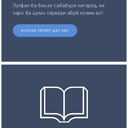
Лутфан ба баъзе сабабҳое нигаред, ки
чаро ба шумо сервери абрӣ лозим аст.
ИҶОРАИ СЕРВЕР ДАР АБР