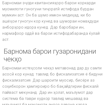
Барномаи эҷоди квитансияҳоро барои коркарди
муомилоти гуногуни тиҷоратӣ истифода бурдан
мумкин аст. Он ба шумо имкон медиҳад, ки бо
ашёҳои гуногун кор кунед ва шумораи номаҳдуди
анборҳоро идора кунед. Дар баробари ин,
нармафзор оддӣ ва барои истифодабаранда ќулай
аст.
Барнома барои гузаронидани
чекҳо
Барномаи истеҳсоли чекҳо метавонад дар ду самти
асосӣ кор кунад: тавлид бо фискализатсия ё бидуни
фискализатсия. Дар шароити муосир, бисёре аз
соҳибкорон ҳамгироиро бо бақайдгирии фискалӣ
пайваст мекунанд. Дар ин ҳолат, маълумот дар
система ба таври худкор тавлид мешавад ва
маълумот ба мақомоти андоз равона карда