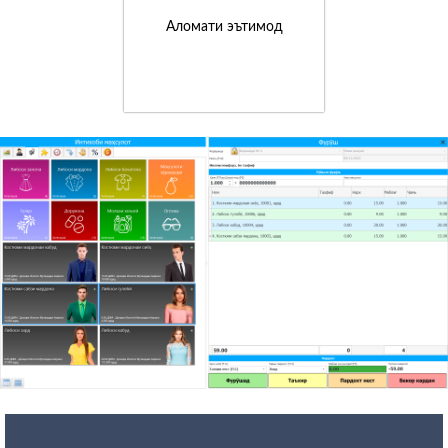
Аломати эътимод