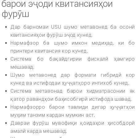
барои эҷоди квитансияҳои
фурӯш
Дар барномаи USU шумо метавонед ба осонӣ
квитансияҳои фурӯш эҷод кунед;
Нармафзор ба шумо имкон медиҳад, ки бо
принтери квитансия кор кунед;
Система бо бақайдгирии фискалӣ ҳамгиро
мешавад;
Шумо метавонед дар формати гибридӣ кор
кунед ва истифодаи ҳуҷҷатҳоро интихоб кунед;
Система метавонад барои хидматрасонии як
қатор равандҳои баҳисобгирӣ истифода шавад;
Нармафзорро барои тавлиди дигар ҳуҷҷатҳои
муҳим танзим кардан мумкин аст;
Давраи фурӯш мувофиқи қоидаҳои ҳисобдорӣ
амалӣ карда мешавад;