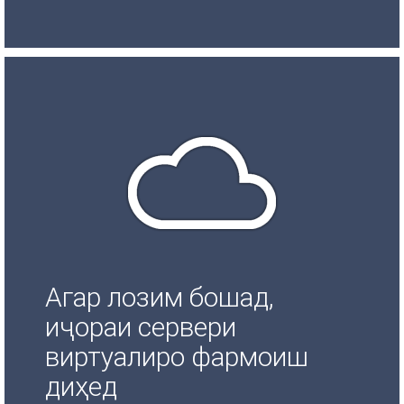
Агар лозим бошад,
иҷораи сервери
виртуалиро фармоиш
диҳед