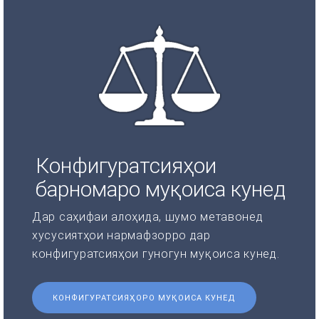
Конфигуратсияҳои
барномаро муқоиса кунед
Дар саҳифаи алоҳида, шумо метавонед
хусусиятҳои нармафзорро дар
конфигуратсияҳои гуногун муқоиса кунед.
КОНФИГУРАТСИЯҲОРО МУҚОИСА КУНЕД