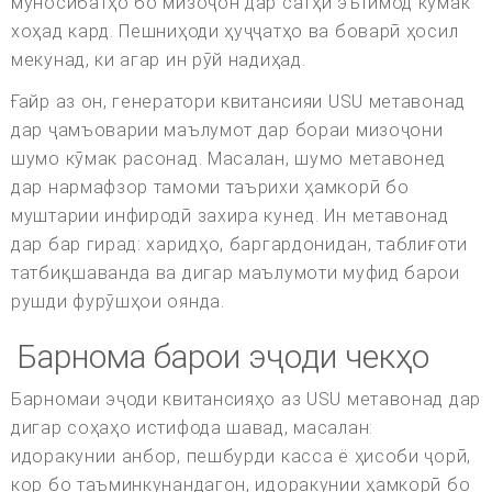
муносибатҳо бо мизоҷон дар сатҳи эътимод кӯмак
хоҳад кард. Пешниҳоди ҳуҷҷатҳо ва боварӣ ҳосил
мекунад, ки агар ин рӯй надиҳад.
Ғайр аз он, генератори квитансияи USU метавонад
дар ҷамъоварии маълумот дар бораи мизоҷони
шумо кӯмак расонад. Масалан, шумо метавонед
дар нармафзор тамоми таърихи ҳамкорӣ бо
муштарии инфиродӣ захира кунед. Ин метавонад
дар бар гирад: харидҳо, баргардонидан, таблиғоти
татбиқшаванда ва дигар маълумоти муфид барои
рушди фурӯшҳои оянда.
Барнома барои эҷоди чекҳо
Барномаи эҷоди квитансияҳо аз USU метавонад дар
дигар соҳаҳо истифода шавад, масалан:
идоракунии анбор, пешбурди касса ё ҳисоби ҷорӣ,
кор бо таъминкунандагон, идоракунии ҳамкорӣ бо