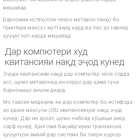
мешавад.
Барномаи истеҳсоли чекро метавон танҳо бо
принтери махсус муттаҳид кард ва пас аз тавлид
ҳуҷҷат чоп карда мешавад.
Дар компютери худ
квитансияи нақд эҷод кунед
Эҷоди квитансияи нақд дар компютер хеле содда
аст, шумо метавонед ин корро дар ҳама гуна
барномаҳо анҷом диҳед.
Мо тавсия медиҳем, ки дар компютер бо истифода
аз ҳалли махсуси USU квитансияҳои нақд эҷод
кунед. Дар ин ҳолат, шумо набояд кӯшиши зиёд
сарф кунед. Ҳангоми бақайдгирии транзаксия,
ҳуҷҷатҳои амалӣ дар система ба таври худкор