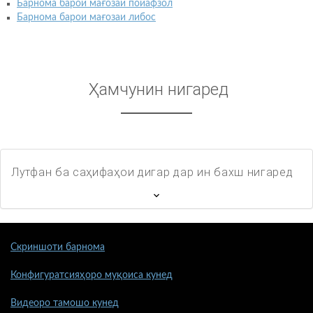
Барнома барои мағозаи пойафзол
Барнома барои мағозаи либос
Ҳамчунин нигаред
Лутфан ба саҳифаҳои дигар дар ин бахш нигаред
Скриншоти барнома
Конфигуратсияҳоро муқоиса кунед
Видеоро тамошо кунед