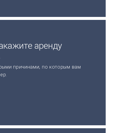
акажите аренду
а
рыми причинами, по которым вам
ер.