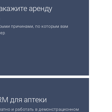
акажите аренду
а
рыми причинами, по которым вам
ер.
RM для аптеки
латно и работать в демонстрационном