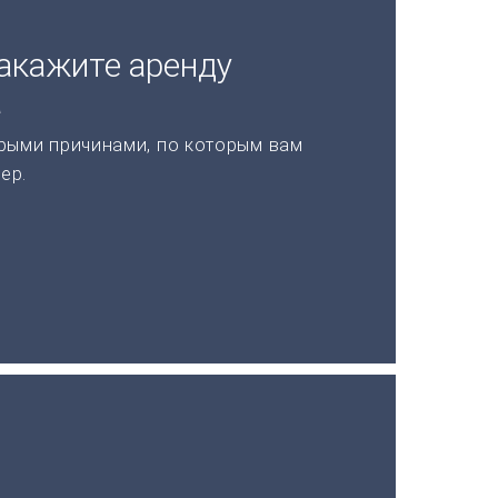
акажите аренду
а
рыми причинами, по которым вам
ер.