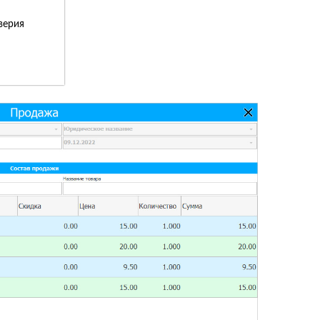
верия