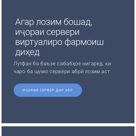
Агар лозим бошад,
иҷораи сервери
виртуалиро фармоиш
диҳед
Лутфан ба баъзе сабабҳое нигаред, ки
чаро ба шумо сервери абрӣ лозим аст.
ИҶОРАИ СЕРВЕР ДАР АБР