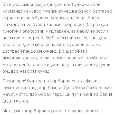
ба шумо имкон медиҳанд, ки камбудиҳои кори
кормандони худро муайян кунед ва барои бартараф
кардани ин камбудиҳо чораҳо андешад. Барои
фаъолтар пешбурди хадамот корбарон ба роҳҳои
гуногуни огоҳсозии муштариён, аз қабили ирсоли
паёмҳои электронӣ, SMS паёмҳои матнӣ, зангҳои
овозӣ ва ҳатто мессенҷерҳои муосири рақамӣ
дастрасӣ пайдо мекунанд. Бо шарофати
имкониятҳои таҳлилии нармафзори мо, роҳбарият
метавонад ба осонӣ иҷрои нақшаҳои тасдиқшудаи
рушдро назорат кунад.
Барои арзёбии кор ва сарбории ҳар як филиал
шумо метавонед дар бахши "Ҳисоботҳо"-и барнома
маълумотро дар бораи гардиши пули нақд ва бақия
дидан кунед.
Маълумот дар бораи муомилоти молиявӣ дар