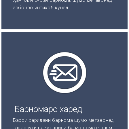
Ҳангоми оғози барнома, шумо метавонед
забонро интихоб кунед.
Барномаро харед
Барои харидани барнома шумо метавонед
тавассути паёмнависӣ ба мо нома ё паём