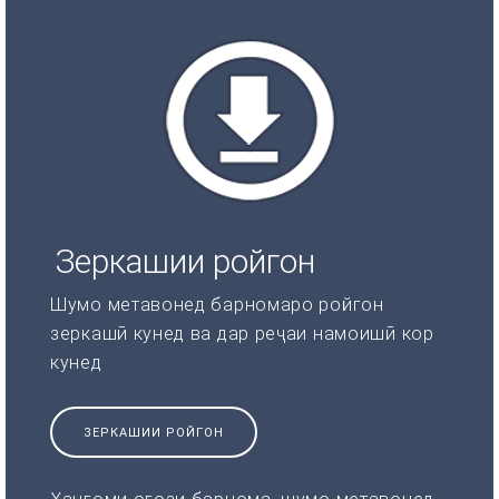
Зеркашии ройгон
Шумо метавонед барномаро ройгон
зеркашӣ кунед ва дар реҷаи намоишӣ кор
кунед
ЗЕРКАШИИ РОЙГОН