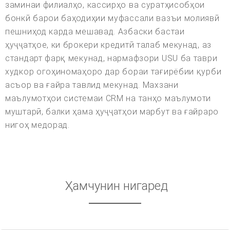
заминаи филиалҳо, кассирҳо ва суратҳисобҳои
бонкӣ барои баҳодиҳии муфассали вазъи молиявӣ
пешниҳод карда мешавад. Азбаски бастаи
ҳуҷҷатҳое, ки брокери кредитӣ талаб мекунад, аз
стандарт фарқ мекунад, нармафзори USU ба таври
худкор огоҳиномаҳоро дар бораи тағирёбии қурби
асъор ва ғайра тавлид мекунад. Махзани
маълумотҳои системаи CRM на танҳо маълумоти
муштарӣ, балки ҳама ҳуҷҷатҳои марбут ва ғайраро
нигоҳ медорад.
Ҳамчунин нигаред