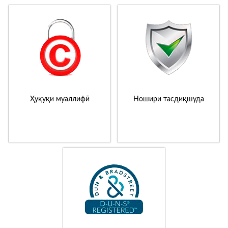
Ҳуқуқи муаллифӣ
Ношири тасдиқшуда