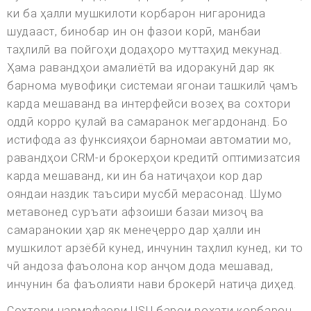
ки ба ҳалли мушкилоти корбарон нигаронида
шудааст, бинобар ин он фазои корӣ, манбаи
таҳлилӣ ва пойгоҳи додаҳоро муттаҳид мекунад.
Ҳама равандҳои амалиётӣ ва идоракунӣ дар як
барнома мувофиқи системаи ягонаи ташкилӣ ҷамъ
карда мешаванд ва интерфейси возеҳ ва сохтори
оддӣ корро қулай ва самаранок мегардонанд. Бо
истифода аз функсияҳои барномаи автоматии мо,
равандҳои CRM-и брокерҳои кредитӣ оптимизатсия
карда мешаванд, ки ин ба натиҷаҳои кор дар
ояндаи наздик таъсири мусбӣ мерасонад. Шумо
метавонед суръати афзоиши базаи мизоҷ ва
самаранокии ҳар як менеҷерро дар ҳалли ин
мушкилот арзёбӣ кунед, инчунин таҳлил кунед, ки то
чӣ андоза фаъолона кор анҷом дода мешавад,
инчунин ба фаъолияти нави брокерӣ натиҷа диҳед.
Сохтори нармафзори USU барои роҳати корбарон