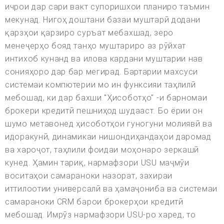
ичрои дар сари вакт супоришхои планиро таъмин
мекунад. Нигоҳ доштани базаи муштарӣ додани
қарзҳои қарзиро суръат мебахшад, зеро
менеҷерҳо бояд танҳо муштариро аз рӯйхат
интихоб кунанд ва илова кардани муштарии нав
сонияҳоро дар бар мегирад. Бартарии махсуси
системаи компютерии мо ин функсияи таҳлилӣ
мебошад, ки дар бахши "Ҳисоботҳо" -и барномаи
брокери кредитӣ пешниҳод шудааст. Бо ёрии он
шумо метавонед ҳисоботҳои гуногуни молиявӣ ва
идоракунӣ, динамикаи нишондиҳандаҳои даромад
ва хароҷот, таҳлили фоидаи моҳонаро зеркашӣ
кунед. Ҳамин тариқ, нармафзори USU маҷмӯи
воситаҳои самараноки назорат, захираи
иттилоотии универсалӣ ва ҳамаҷониба ва системаи
самараноки CRM барои брокерҳои кредитӣ
мебошад. Имрӯз нармафзори USU-ро харед, то