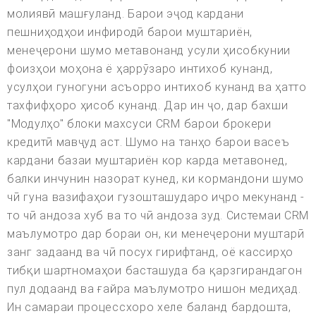
молиявӣ машғуланд. Барои эҷод кардани
пешниҳодҳои инфиродӣ барои муштариён,
менеҷерони шумо метавонанд усули ҳисобкунии
фоизҳои моҳона ё ҳаррӯзаро интихоб кунанд,
усулҳои гуногуни асъорро интихоб кунанд ва ҳатто
тахфифҳоро ҳисоб кунанд. Дар ин ҷо, дар бахши
"Модулҳо" блоки махсуси CRM барои брокери
кредитӣ мавҷуд аст. Шумо на танҳо барои васеъ
кардани базаи муштариён кор карда метавонед,
балки инчунин назорат кунед, ки кормандони шумо
чӣ гуна вазифаҳои гузошташударо иҷро мекунанд -
то чӣ андоза хуб ва то чӣ андоза зуд. Системаи CRM
маълумотро дар бораи он, ки менеҷерони муштарӣ
занг задаанд ва чӣ посух гирифтанд, оё кассирҳо
тибқи шартномаҳои басташуда ба қарзгирандагон
пул додаанд ва ғайра маълумотро нишон медиҳад.
Ин самараи процессхоро хеле баланд бардошта,