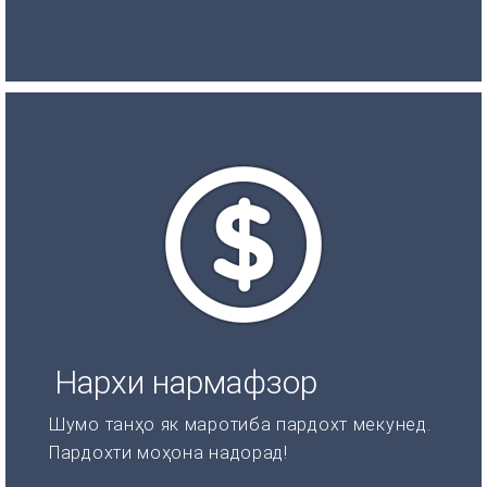
Нархи нармафзор
Шумо танҳо як маротиба пардохт мекунед.
Пардохти моҳона надорад!