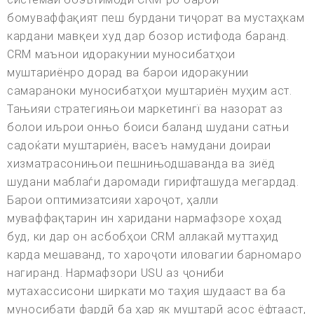
бомуваффақият пеш бурдани тиҷорат ва мустаҳкам
кардани мавқеи худ дар бозор истифода баранд.
CRM маънои идоракунии муносибатҳои
муштариёнро дорад ва барои идоракунии
самараноки муносибатҳои муштариён муҳим аст.
Тањияи стратегияњои маркетингї ва назорат аз
болои иљрои онњо боиси баланд шудани сатњи
садоќати муштариён, васеъ намудани доираи
хизматрасонињои пешнињодшаванда ва зиёд
шудани маблаѓи даромади гирифташуда мегардад.
Барои оптимизатсияи хароҷот, ҳалли
муваффақтарин ин харидани нармафзоре хоҳад
буд, ки дар он асбобҳои CRM аллакай муттаҳид
карда мешаванд, то хароҷоти иловагии барномаро
нагиранд. Нармафзори USU аз ҷониби
мутахассисони ширкати мо таҳия шудааст ва ба
муносибати фардӣ ба ҳар як муштарӣ асос ёфтааст,