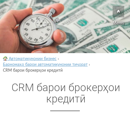
Меню
Автоматикунонии бизнес
›
Барномаҳо барои автоматикунонии тиҷорат
›
CRM барои брокерҳои кредитӣ
CRM барои брокерҳои
кредитӣ