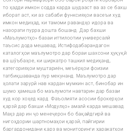
то ҳадди имкон содда карда шудааст ва аз се бахш
иборат аст, ки аз сабаби функсияҳои васеъи худ
имкон медиҳад, ки тамоми равандҳо идора ва
назорати пурра дошта бошанд. Дар бахши
«Маълумотҳо» базаи иттилоотии универсалӣ
таъсис дода мешавад; Истифодабарандагон
каталогҳои маълумотро дар бораи шахсони ҳуқуқӣ
ва шӯъбаҳое, ки ширкатро ташкил медиҳанд,
категорияҳои муштариён, меъёрҳои фоизии
татбиқшаванда пур мекунанд. Маълумотро дар
ҳолати зарурӣ нав кардан мумкин аст, бинобар ин
шумо ҳамеша бо маълумоти навтарин дар базаи
худ кор хоҳед кард. Фаъолияти асосии брокерҳои
қарзӣ дар бахши «Модулҳо» амалӣ карда мешавад.
Маҳз дар ин ҷо менеҷерон бо бақайдгирӣ ва
нигоҳдории шартномаҳои қарзӣ, пайгирии
баргардонидани қарз ва мониторинги ҳаракатҳои