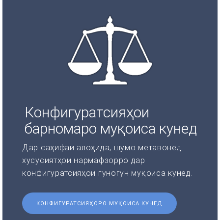
Конфигуратсияҳои
барномаро муқоиса кунед
Дар саҳифаи алоҳида, шумо метавонед
хусусиятҳои нармафзорро дар
конфигуратсияҳои гуногун муқоиса кунед.
КОНФИГУРАТСИЯҲОРО МУҚОИСА КУНЕД