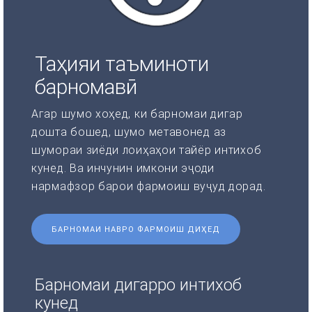
Таҳияи таъминоти
барномавӣ
Агар шумо хоҳед, ки барномаи дигар
дошта бошед, шумо метавонед аз
шумораи зиёди лоиҳаҳои тайёр интихоб
кунед. Ва инчунин имкони эҷоди
нармафзор барои фармоиш вуҷуд дорад.
БАРНОМАИ НАВРО ФАРМОИШ ДИҲЕД
Барномаи дигарро интихоб
кунед