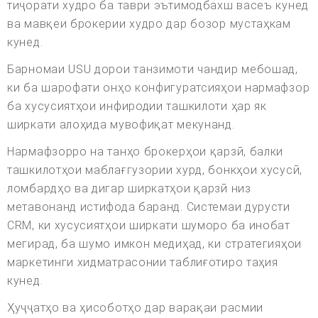
тиҷорати худро ба таври эътимодбахш васеъ кунед
ва мавқеи брокерии худро дар бозор мустаҳкам
кунед.
Барномаи USU дорои танзимоти чандир мебошад,
ки ба шарофати онҳо конфигуратсияҳои нармафзор
ба хусусиятҳои инфиродии ташкилоти ҳар як
ширкати алоҳида мувофиқат мекунанд.
Нармафзорро на танҳо брокерҳои қарзӣ, балки
ташкилотҳои маблағгузории хурд, бонкҳои хусусӣ,
ломбардҳо ва дигар ширкатҳои қарзӣ низ
метавонанд истифода баранд. Системаи дурусти
CRM, ки хусусиятҳои ширкати шуморо ба инобат
мегирад, ба шумо имкон медиҳад, ки стратегияҳои
маркетинги хидматрасонии таблиғотиро таҳия
кунед.
Ҳуҷҷатҳо ва ҳисоботҳо дар варақаи расмии