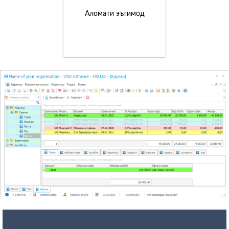
Аломати эътимод