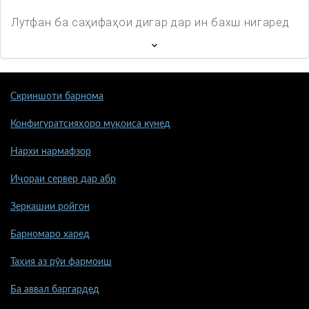
Лутфан ба саҳифаҳои дигар дар ин бахш нигаред
Скриншоти барнома
Конфигуратсияҳоро муқоиса кунед
Нархи нармафзор
Иҷораи сервер дар абр
Зеркашии ройгон
Барномаро харед
Таҳия аз рӯи фармоиш
Ба аввал баргардед