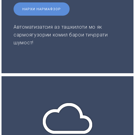
НАРХИ НАРМАФЗОР
Автоматизатсия аз ташкилоти мо як
сармоягузории комил барои тиҷорати
шумост!