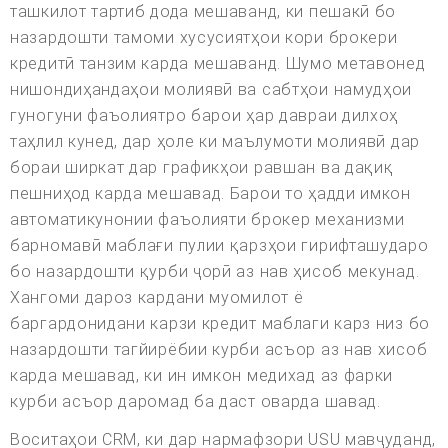
ташкилот тартиб дода мешаванд, ки пешакӣ бо
назардошти тамоми хусусиятҳои кори брокери
кредитӣ танзим карда мешаванд. Шумо метавонед
нишондиҳандаҳои молиявӣ ва сабтҳои намудҳои
гуногуни фаъолиятро барои ҳар давраи дилхоҳ
таҳлил кунед, дар ҳоле ки маълумоти молиявӣ дар
бораи ширкат дар графикҳои равшан ва дақиқ
пешниҳод карда мешавад. Барои то ҳадди имкон
автоматикунонии фаъолияти брокер механизми
барномавӣ маблағи пулии қарзҳои гирифташударо
бо назардошти қурби ҷорӣ аз нав ҳисоб мекунад.
Хангоми дароз кардани муомилот ё
баргардонидани карзи кредит маблаги карз низ бо
назардошти тагйирёбии курби асъор аз нав хисоб
карда мешавад, ки ин имкон медихад аз фарки
курби асъор даромад ба даст оварда шавад.
Воситаҳои CRM, ки дар нармафзори USU мавҷуданд,