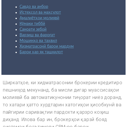
Савдо ва анбор
Истеҳсол ва маҳсулот
Амалиётҳои молиявӣ
Кӯмаки тиббӣ
Саноати зебоӣ
Варзиш ва фароғат
Мошинҳо ва таҳвил
Хизматрасонӣ барои мардум
Барои ҳар як ташкилот
Ширкатҳое, ки хидматрасонии брокерии кредитиро
пешниҳод мекунанд, ба мисли дигар муассисаҳои
молиявӣ ба автоматикунонии тиҷорат ниёз доранд,
то хатари ҳатто хурдтарин хатогиҳои ҳисобкунӣ ва
пайгирии саривақтии пардохти қарзро коҳиш
диҳанд. Илова бар ин, брокерҳои қарзӣ бояд
системаи боэътимоди CRM-ро барои