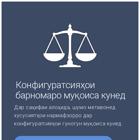
Конфигуратсияҳои
барномаро муқоиса кунед
Дар саҳифаи алоҳида, шумо метавонед
хусусиятҳои нармафзорро дар
конфигуратсияҳои гуногун муқоиса кунед.