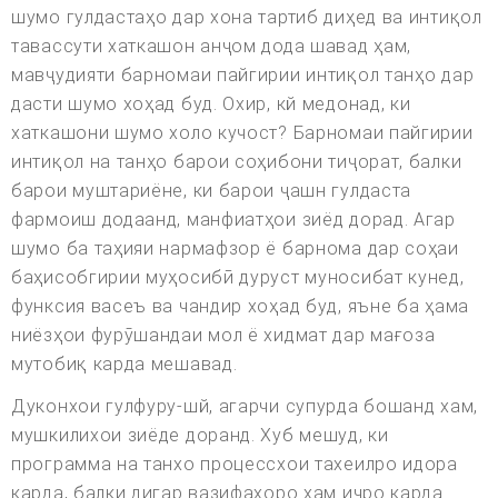
шумо гулдастаҳо дар хона тартиб диҳед ва интиқол
тавассути хаткашон анҷом дода шавад ҳам,
мавҷудияти барномаи пайгирии интиқол танҳо дар
дасти шумо хоҳад буд. Охир, кй медонад, ки
хаткашони шумо холо кучост? Барномаи пайгирии
интиқол на танҳо барои соҳибони тиҷорат, балки
барои муштариёне, ки барои ҷашн гулдаста
фармоиш додаанд, манфиатҳои зиёд дорад. Агар
шумо ба таҳияи нармафзор ё барнома дар соҳаи
баҳисобгирии муҳосибӣ дуруст муносибат кунед,
функсия васеъ ва чандир хоҳад буд, яъне ба ҳама
ниёзҳои фурӯшандаи мол ё хидмат дар мағоза
мутобиқ карда мешавад.
Дуконхои гулфуру-шй, агарчи супурда бошанд хам,
мушкилихои зиёде доранд. Хуб мешуд, ки
программа на танхо процессхои тахеилро идора
карда, балки дигар вазифахоро хам ичро карда