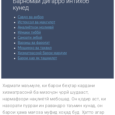
Барномаи дигарро интихоб
кунед
Савдо ва анбор
Истеҳсол ва маҳсулот
Амалиётҳои молиявӣ
Кӯмаки тиббӣ
Саноати зебоӣ
Варзиш ва фароғат
Мошинҳо ва таҳвил
Хизматрасонӣ барои мардум
Барои ҳар як ташкилот
Хидмати маъмуле, ки барои беҳтар кардани
хизматрасонӣ ба мизоҷон ҷорӣ шудааст,
нармафзори нақлиётӣ мебошад. Он қодир аст, ки
назорати пурраи ин равандро таъмин кунад, он
барои ҳама мағоза муфид хоҳад буд. Ҳатто агар