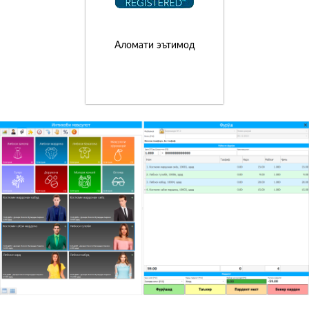
Аломати эътимод