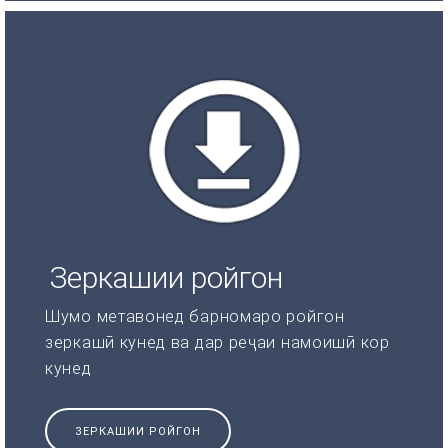
Зеркашии ройгон
Шумо метавонед барномаро ройгон
зеркашӣ кунед ва дар реҷаи намоишӣ кор
кунед
ЗЕРКАШИИ РОЙГОН