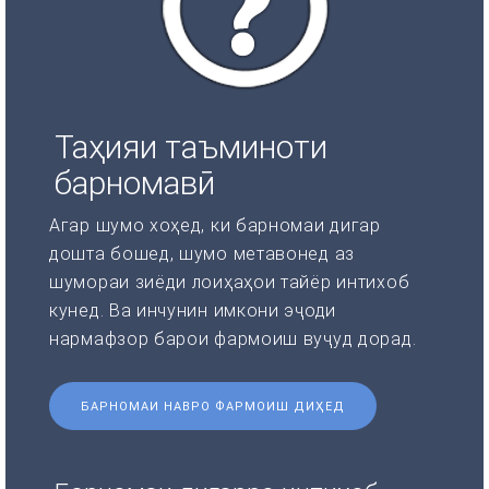
Таҳияи таъминоти
барномавӣ
Агар шумо хоҳед, ки барномаи дигар
дошта бошед, шумо метавонед аз
шумораи зиёди лоиҳаҳои тайёр интихоб
кунед. Ва инчунин имкони эҷоди
нармафзор барои фармоиш вуҷуд дорад.
БАРНОМАИ НАВРО ФАРМОИШ ДИҲЕД