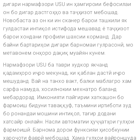
дигари нармафзори USU ин ҳамгироии бефосилаи
он бо дигар дастгоҳҳо ва таҷҳизот мебошад.
Новобаста аз он ки ин сканер барои ташкили як
гулдастаи интиқол истифода мешавад ё таҷҳизот
барои хондани профили шахсии корманд. Дар
байни бартариҳои дигари барномаи гулрасонӣ, мо
метавонем онҳоро дақиқ муайян кунем.
Нармафзори USU ба таври худкор якчанд
қадамҳоро иҷро мекунад, ки қаблан дастӣ иҷро
мешуданд. Вай на танхо вакт, балки маблагро хам
сарфа намуда, хосилнокии мехнатро баланд
мебардорад. Имконияти пайгирии хаткашон бо
фармоиш бидуни таваққуф, таъмини иртиботи зуд
бо ронандаи мошини интиқол, тағир додани
хатсайр онлайн. Насли автоматии ҳуҷҷатҳои гулҳои
фармоишӣ. Барнома дорои функсияи ҳисобкунии
хароҷоти фаврӣ мебошад. Ҳама гулҳои вайроншуда