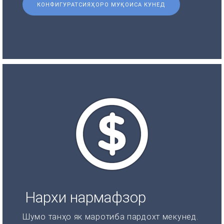
КОНФИГУРАТСИЯҲОРО МУҚОИСА КУНЕД
Нархи нармафзор
Шумо танҳо як маротиба пардохт мекунед.