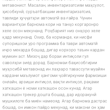
метавонист. Масалан, инвентаризатсияи маҳсулот,
ҳисобкунӣ, суръатбахшии инвентаризатсия,
тавлиди ҳуҷҷатҳои автоматӣ ва ғайра. Чунин
вариантҳои барнома кори на танҳо коргаронро
хеле осон мекунанд. Роҳбарият низ онҳоро хеле
қадр мекунанд. Охир, ба корманде, ки нисфи
супоришхои уро программа ба таври автоматй
ичро мекарда бошад, дигар корхоро таъин кардан
мумкин аст. Мизоҷ дар бораи интиқоли гул
саволҳои зиёд дорад. Барномаи баҳисобгирии
муҳосибӣ метавонад ин лаҳзаро тавассути муайян
кардани маълумот ҳангоми ҷойгиркунии фармоиши
онлайн, арзиши интиқол, вақти интиқол, рақами
хаткашон ё номи хаткашон осон кунад. Агар
хаткашон трекер дошта бошад, дар идоракунӣ
мушкилоте ба миён намеояд. Агар барнома дастрас
бошад, он имкон пайдо мекунад, ки макони он ҳам