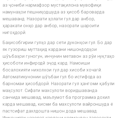
аз ҷониби нармафзор мустақилона мувофиқи
намунаҳои пешниҳодшуда аз ҳисоб бароварда
мешаванд. Назорати ҳолати гул дар анбор,
ҳаракати онҳо дар анбор, назорати шароити
нигоҳдорӣ.
Баҳисобгирии гулҳо дар сети дуконҳои гул. Бо дар
як гузориш муттаҳид кардани нишондодҳои
шӯъбаҳои гуногун, инчунин метавон аз рӯи нуқтаҳо
ҳисоботи инфиродӣ эҷод кард. Намоиши
босалохияти нихолхои гул дар хисоби хочагй.
Автоматикунонии шӯъбаи гул бо истифода аз
барномаи ҳисобдорӣ. Назорати гул ҳангоми қабули
маҳсулот. Сифати махсулоти воридшаванда
санчида мешавад, маълумот ба программа дохил
карда мешавад, кисми ба махсулоти вайроншуда ё
пастсифат дахлдошта нишон дода мешавад.
Имконияти назорат кардани кормандон тавассути