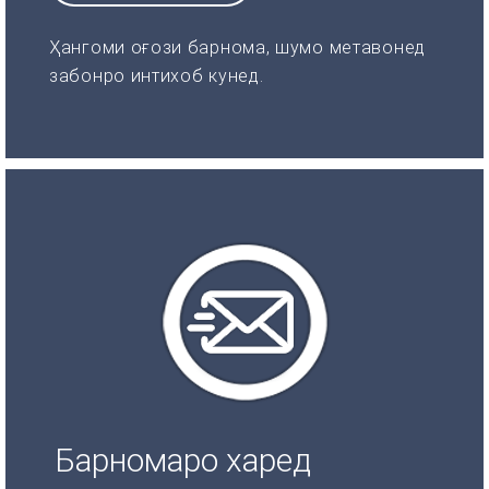
Ҳангоми оғози барнома, шумо метавонед
забонро интихоб кунед.
Барномаро харед