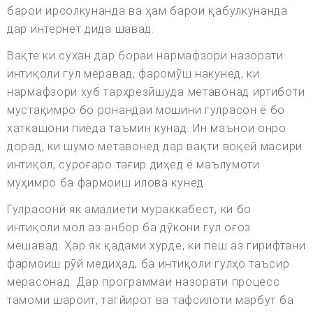
барои ирсолкунанда ва ҳам барои қабулкунанда
дар интернет дида шавад.
Вақте ки сухан дар бораи нармафзори назорати
интиқоли гул меравад, фаромӯш накунед, ки
нармафзори хуб тарҳрезӣшуда метавонад иртиботи
мустақимро бо ронандаи мошини гулрасон ё бо
хаткашони пиёда таъмин кунад. Ин маънои онро
дорад, ки шумо метавонед дар вақти воқеӣ масири
интиқол, суроғаро тағир диҳед ё маълумоти
муҳимро ба фармоиш илова кунед.
Гулрасонӣ як амалиёти мураккабест, ки бо
интиқоли мол аз анбор ба дӯкони гул оғоз
мешавад. Ҳар як қадами хурде, ки пеш аз гирифтани
фармоиш рӯй медиҳад, ба интиқоли гулҳо таъсир
мерасонад. Дар программаи назорати процесс
тамоми шароит, тагйирот ва тафсилоти марбут ба