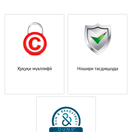
Ҳуқуқи муаллифӣ
Ношири тасдиқшуда