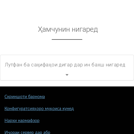
Ҳамчунин нигаред
Лутфан ба саҳифаҳои дигар дар ин бахш нигаред
Скриншоти барнома
Конфигуратсияҳоро муқоиса кунед
Нархи нармафзор
Иҷораи сервер дар абр