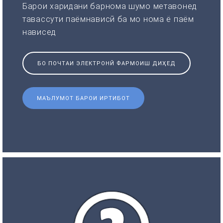
Барои харидани барнома шумо метавонед
тавассути паёмнависӣ ба мо нома ё паём
нависед
БО ПОЧТАИ ЭЛЕКТРОНӢ ФАРМОИШ ДИҲЕД
МАЪЛУМОТ БАРОИ ИРТИБОТ