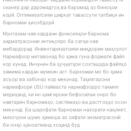
сканер дар даромадгоҳ ва баромад аз биноҳои
корӣ. Оптимизатсияи ширкат тавассути татбиқи ин
барномаи ҳисобдорӣ.
Мунтазам нав кардани функсияҳои барнома
хидматрасонии интиқолро ба сатҳи нав
мебардорад. Инвентаризатсияи миқдории маҳсулот.
Нармафзор метавонад бо ҳама гуна формати файл
кор кунад. Инчунин ба ҳуҷҷатҳои сохташуда файлҳо
замима кардан мумкин аст. Барномаи мо бо ҳама
асъор ва забонҳо кор мекунад. Таҳиягарони
нармафзори USU пайваста нармафзорро такмил
медиҳанд, ки ин ҳамгироии бефосилаи онро бо
навтарин барномаҳо, системаҳо ва дастгоҳҳо осон
мекунад. Ба шарофати барномаи назорати нақлиёт,
мизоҷони шумо ҳамеша аз сифати хизматрасонӣ
ба онҳо қаноатманд хоҳанд буд.