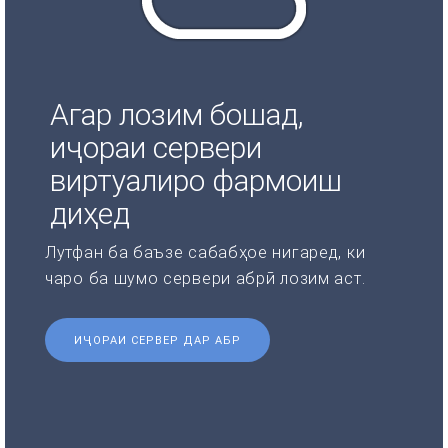
Агар лозим бошад,
иҷораи сервери
виртуалиро фармоиш
диҳед
Лутфан ба баъзе сабабҳое нигаред, ки
чаро ба шумо сервери абрӣ лозим аст.
ИҶОРАИ СЕРВЕР ДАР АБР