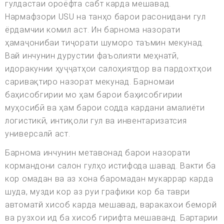
гулдастаи ороёфта сабт карда мешавад.
Нармафзори USU на танҳо барои расонидани гул
ёрдамчии комил аст. Ин барнома назорати
ҳамаҷонибаи тиҷорати шуморо таъмин мекунад.
Вай инчунин дурустии фаъолияти меҳнатӣ,
идоракунии ҳуҷҷатҳои салоҳиятдор ва пардохтҳои
саривақтиро назорат мекунад. Барномаи
баҳисобгирии мо ҳам барои баҳисобгирии
муҳосибӣ ва ҳам барои содда кардани амалиёти
логистикӣ, интиқоли гул ва инвентаризатсия
универсалӣ аст.
Барнома инчунин метавонад барои назорати
кормандони салон гулҳо истифода шавад. Вакти ба
кор омадан ва аз хона баромадан мукаррар карда
шуда, музди кор аз руи графики кор ба таври
автоматй хисоб карда мешавад, варакахои беморй
ва рузхои ид ба хисоб гирифта мешаванд. Бартарии