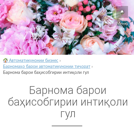
Меню
Автоматикунонии бизнес
›
Барномаҳо барои автоматикунонии тиҷорат
›
Барнома барои баҳисобгирии интиқоли гул
Барнома барои
баҳисобгирии интиқоли
гул