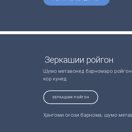
Зеркашии ройгон
Шумо метавонед барномаро ройгон 
кор кунед
ЗЕРКАШИИ РОЙГОН
Ҳангоми оғози барнома, шумо метав