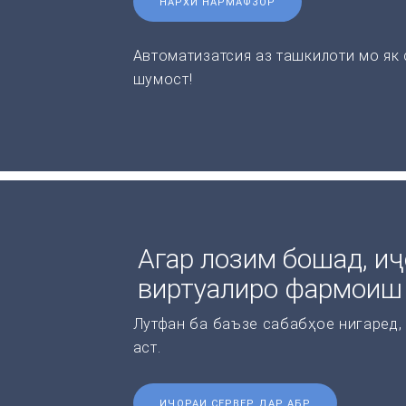
НАРХИ НАРМАФЗОР
Автоматизатсия аз ташкилоти мо як
шумост!
Агар лозим бошад, иҷ
виртуалиро фармоиш
Лутфан ба баъзе сабабҳое нигаред,
аст.
ИҶОРАИ СЕРВЕР ДАР АБР