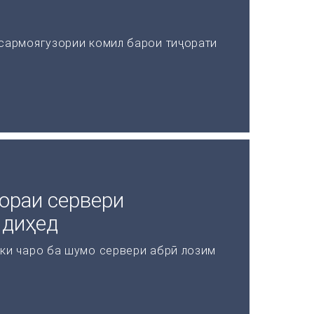
 сармоягузории комил барои тиҷорати
ораи сервери
 диҳед
 ки чаро ба шумо сервери абрӣ лозим