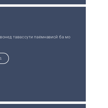
вонед тавассути паёмнависӣ ба мо
Д