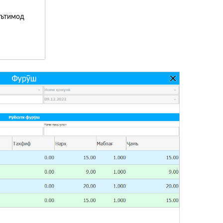
эътимод