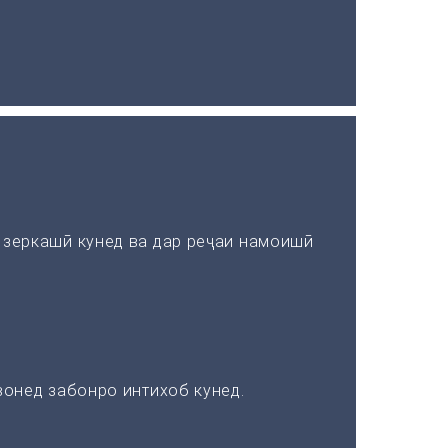
зеркашӣ кунед ва дар реҷаи намоишӣ
онед забонро интихоб кунед.