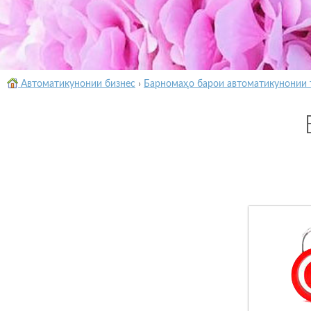
Автоматикунонии бизнес
›
Барномаҳо барои автоматикунонии 