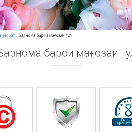
тиҷорат
›
Барнома барои мағозаи гул
Барнома барои мағозаи гу