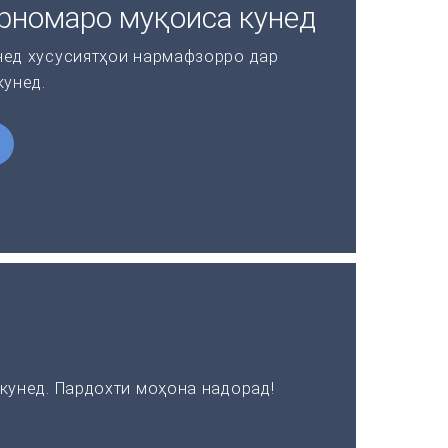
рномаро муқоиса кунед
нед хусусиятҳои нармафзорро дар
кунед.
кунед. Пардохти моҳона надорад!