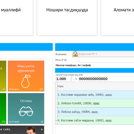
 муаллифӣ
Ношири тасдиқшуда
Аломати 