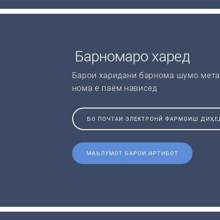
Барномаро харед
Барои харидани барнома шумо мета
нома ё паём нависед
БО ПОЧТАИ ЭЛЕКТРОНӢ ФАРМОИШ ДИҲЕ
МАЪЛУМОТ БАРОИ ИРТИБОТ