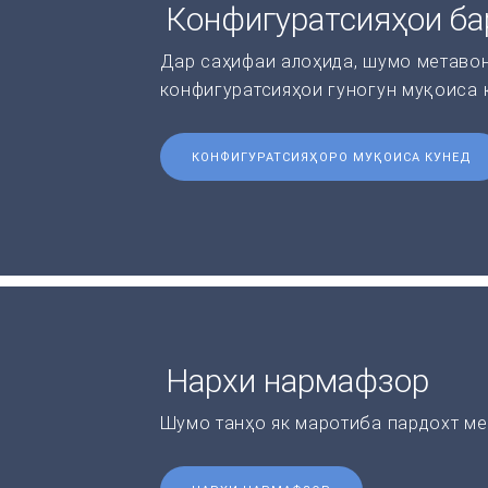
Конфигуратсияҳои ба
Дар саҳифаи алоҳида, шумо метаво
конфигуратсияҳои гуногун муқоиса 
КОНФИГУРАТСИЯҲОРО МУҚОИСА КУНЕД
Нархи нармафзор
Шумо танҳо як маротиба пардохт ме