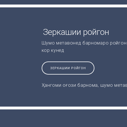
Зеркашии ройгон
Шумо метавонед барномаро ройгон 
кор кунед
ЗЕРКАШИИ РОЙГОН
Ҳангоми оғози барнома, шумо метав