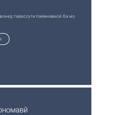
вонед тавассути паёмнависӣ ба мо
Д
рномавӣ