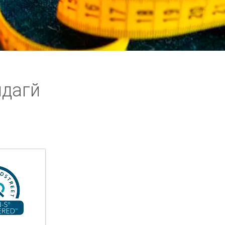
ндагй