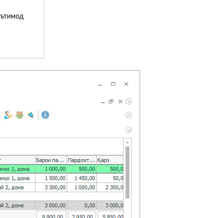
эътимод