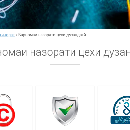
тиҷорат
›
Барномаи назорати цехи дузандагй
номаи назорати цехи дуза