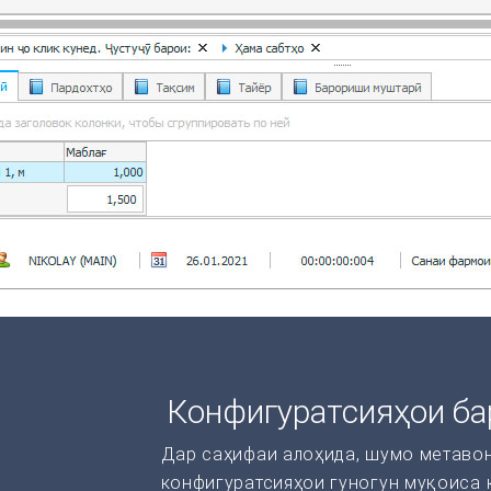
Конфигуратсияҳои ба
Дар саҳифаи алоҳида, шумо метаво
конфигуратсияҳои гуногун муқоиса 