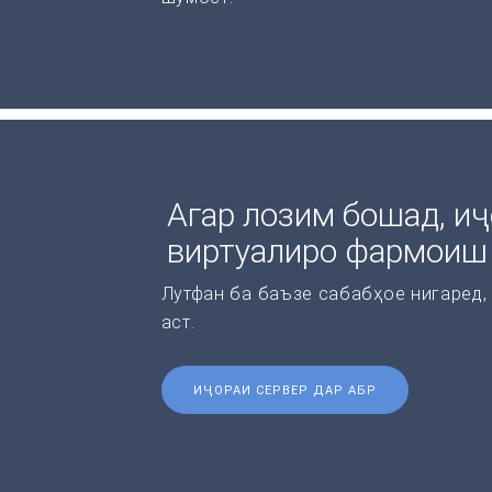
Агар лозим бошад, иҷ
виртуалиро фармоиш
Лутфан ба баъзе сабабҳое нигаред,
аст.
ИҶОРАИ СЕРВЕР ДАР АБР