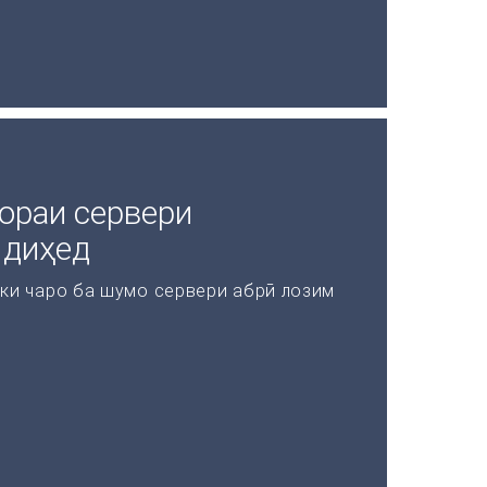
ораи сервери
 диҳед
 ки чаро ба шумо сервери абрӣ лозим