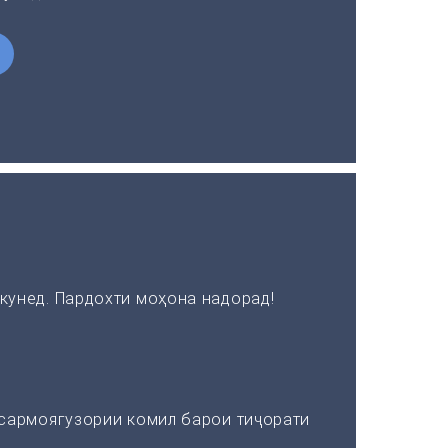
кунед. Пардохти моҳона надорад!
 сармоягузории комил барои тиҷорати