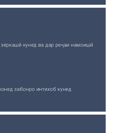
зеркашӣ кунед ва дар реҷаи намоишӣ
онед забонро интихоб кунед.