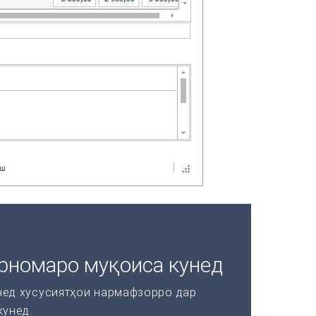
рномаро муқоиса кунед
нед хусусиятҳои нармафзорро дар
кунед.