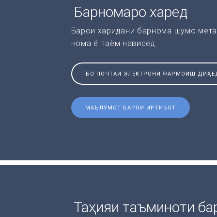
Барномаро харед
Барои харидани барнома шумо мета
нома ё паём нависед
БО ПОЧТАИ ЭЛЕКТРОНӢ ФАРМОИШ ДИҲЕ
МАЪЛУМОТ БАРОИ ИРТИБОТ
Таҳияи таъминоти ба