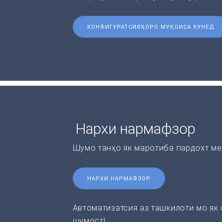
КОНФИГУРАТСИЯҲОРО МУҚОИСА КУНЕД
Нархи нармафзор
Шумо танҳо як маротиба пардохт ме
НАРХИ НАРМАФЗОР
Автоматизатсия аз ташкилоти мо як
шумост!