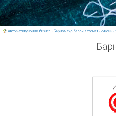
Автоматикунонии бизнес
›
Барномаҳо барои автоматикунонии 
Бар