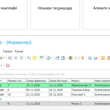
 муаллифӣ
Ношири тасдиқшуда
Аломати 