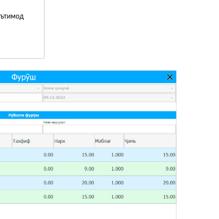
эътимод