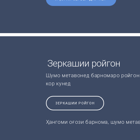
Зеркашии ройгон
Шумо метавонед барномаро ройгон 
кор кунед
ЗЕРКАШИИ РОЙГОН
Ҳангоми оғози барнома, шумо метав