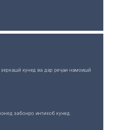
зеркашӣ кунед ва дар реҷаи намоишӣ
онед забонро интихоб кунед.