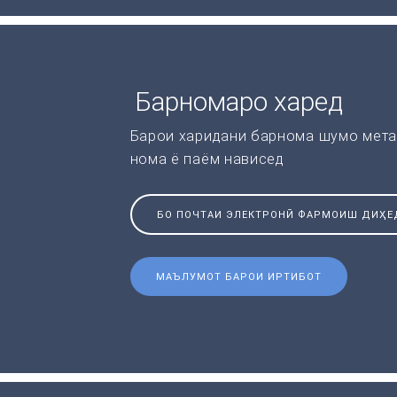
Барномаро харед
Барои харидани барнома шумо мета
нома ё паём нависед
БО ПОЧТАИ ЭЛЕКТРОНӢ ФАРМОИШ ДИҲЕ
МАЪЛУМОТ БАРОИ ИРТИБОТ