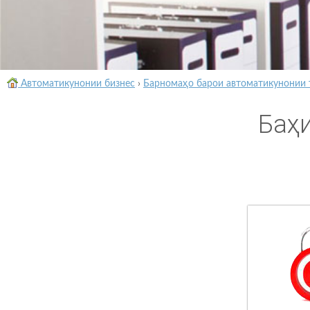
Автоматикунонии бизнес
›
Барномаҳо барои автоматикунонии 
Баҳ