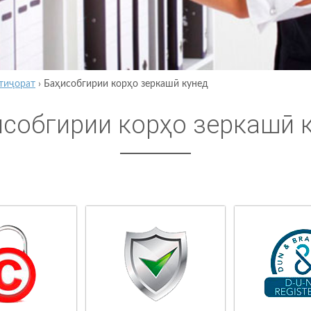
тиҷорат
›
Баҳисобгирии корҳо зеркашӣ кунед
исобгирии корҳо зеркашӣ 