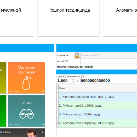
 муаллифӣ
Ношири тасдиқшуда
Аломати 