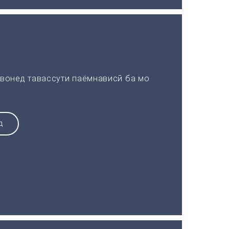
вонед тавассути паёмнависӣ ба мо
Д