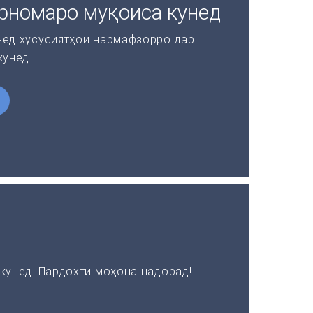
рномаро муқоиса кунед
нед хусусиятҳои нармафзорро дар
кунед.
кунед. Пардохти моҳона надорад!