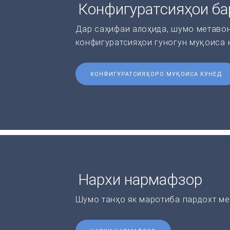
Конфигуратсияҳои ба
Дар саҳифаи алоҳида, шумо метаво
конфигуратсияҳои гуногун муқоиса 
КОНФИГУРАТСИЯҲОРО МУҚОИСА КУНЕД
Нархи нармафзор
Шумо танҳо як маротиба пардохт ме