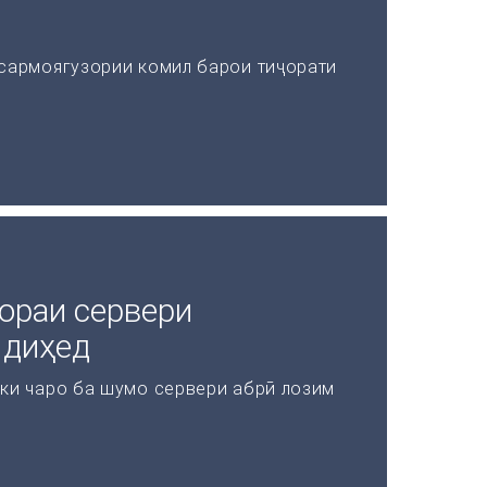
 сармоягузории комил барои тиҷорати
ораи сервери
 диҳед
 ки чаро ба шумо сервери абрӣ лозим