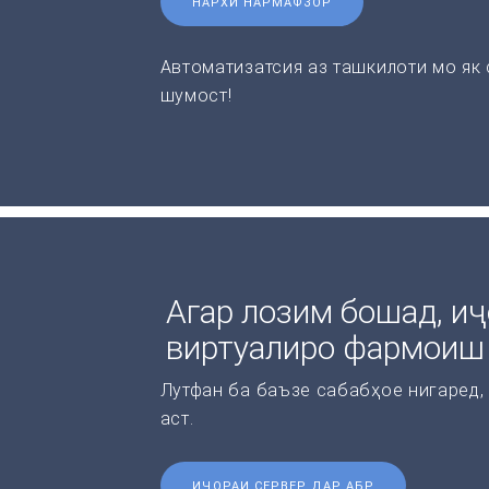
НАРХИ НАРМАФЗОР
Автоматизатсия аз ташкилоти мо як
шумост!
Агар лозим бошад, иҷ
виртуалиро фармоиш
Лутфан ба баъзе сабабҳое нигаред,
аст.
ИҶОРАИ СЕРВЕР ДАР АБР