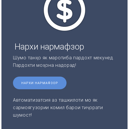
Нархи нармафзор
Шумо танҳо як маротиба пардохт мекунед.
Пардохти моҳона надорад!
НАРХИ НАРМАФЗОР
Автоматизатсия аз ташкилоти мо як
сармоягузории комил барои тиҷорати
шумост!