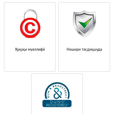
Ҳуқуқи муаллифӣ
Ношири тасдиқшуда