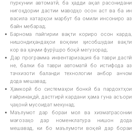
пуркунии автоматӣ, ба ҳадди ақал расонидани
нигоҳдории дастии маводҳо осон аст ва ба ин
васила хатарҳои марбут ба омили инсониро аз
байн мебарад;
Барнома пайгирии вақти кориро осон карда,
нишондиҳандаҳои воқеии ҳисобшудаи вақти
кор ва ҳаҷми фурӯшро боқӣ мегузорад;
Дар программа инвентаризация ба таври дастй
не, балки ба таври автоматй бо истифода аз
тачхизоти баланди технологии анбор анчом
дода мешавад;
Ҳамкорӣ бо системаҳои бонкӣ ба пардохтҳои
ғайринақдӣ, дастгирӣ кардани ҳама гуна асъори
ҷаҳонӣ мусоидат мекунад;
Маълумот дар бораи мол ва хизматрасонии
мағозаҳо дар номенклатура нишон дода
мешавад, ки бо маълумоти воқеӣ дар бораи