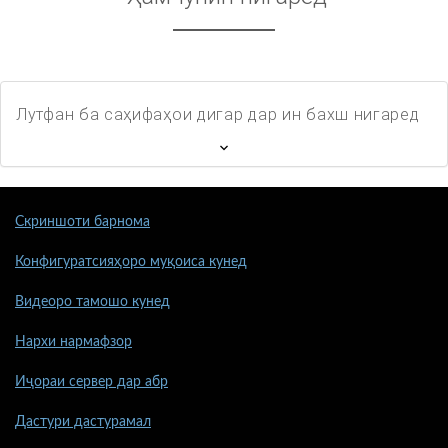
Лутфан ба саҳифаҳои дигар дар ин бахш нигаред
Скриншоти барнома
Конфигуратсияҳоро муқоиса кунед
Видеоро тамошо кунед
Нархи нармафзор
Иҷораи сервер дар абр
Дастури дастурамал