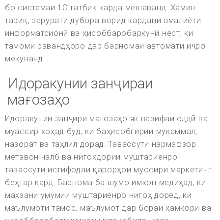
бо системаи 1С татбиқ карда мешаванд. Ҳамин
тариқ, зарурати дубора ворид кардани амалиёти
информатсионӣ ва ҳисоббаробаркунӣ нест, ки
тамоми равандҳоро дар барномаи автоматӣ иҷро
мекунанд.
Идоракунии занҷираи
мағозаҳо
Идоракунии занҷири мағозаҳо як вазифаи оддӣ ва
муассир хоҳад буд, ки баҳисобгирии мукаммал,
назорат ва таҳлил дорад. Тавассути нармафзор
метавон ҷалб ва нигоҳдории муштариёнро
тавассути истифодаи қарорҳои муосири маркетинг
беҳтар кард. Барнома ба шумо имкон медиҳад, ки
махзани умумии муштариёнро нигоҳ доред, ки
маълумоти тамос, маълумот дар бораи ҳамкорӣ ва