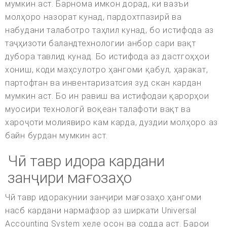
мумкин аст. Барнома имкон дорад, ки вазъи
молҳоро назорат кунад, пардохтпазирӣ ва
набудани талаботро таҳлил кунад, бо истифода аз
таҷҳизоти баландтехнологии анбор сари вақт
дубора тавлид кунад. Бо истифода аз дастгоҳҳои
хониш, коди маҳсулотро ҳангоми қабул, ҳаракат,
партофтан ва инвентаризатсия зуд скан кардан
мумкин аст. Бо ин равиш ва истифодаи қарорҳои
муосири технологӣ воқеан талафоти вақт ва
хароҷоти молиявиро кам карда, дуздии молҳоро аз
байн бурдан мумкин аст.
Чӣ тавр идора кардани
занҷири мағозаҳо
Чӣ тавр идоракунии занҷири мағозаҳо ҳангоми
насб кардани нармафзор аз ширкати Universal
Accounting System хеле осон ва содда аст. Барои