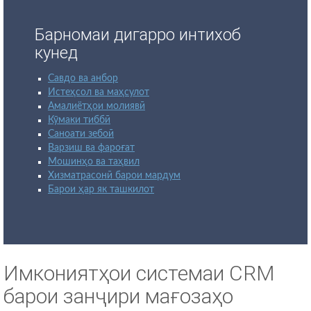
Барномаи дигарро интихоб
кунед
Савдо ва анбор
Истеҳсол ва маҳсулот
Амалиётҳои молиявӣ
Кӯмаки тиббӣ
Саноати зебоӣ
Варзиш ва фароғат
Мошинҳо ва таҳвил
Хизматрасонӣ барои мардум
Барои ҳар як ташкилот
Имкониятҳои системаи CRM
барои занҷири мағозаҳо