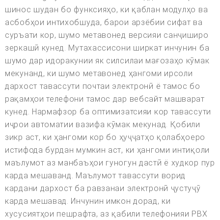
шинос шудан бо функсияҳо, ки қаблан модулҳо ва
асбобҳои интихобшуда, барои арзёбии сифат ва
суръати кор, шумо метавонед версияи санҷиширо
зеркашӣ кунед. Мутахассисони ширкат инчунин ба
шумо дар идоракунии як силсилаи мағозаҳо кӯмак
мекунанд, ки шумо метавонед ҳангоми ирсоли
дархост тавассути почтаи электронӣ ё тамос бо
рақамҳои телефони тамос дар вебсайт машварат
кунед. Нармафзор ба оптимизатсияи кор тавассути
иҷрои автоматии вазифа кӯмак мекунад. Қобили
зикр аст, ки ҳангоми кор бо ҳуҷҷатҳо қолабҳоеро
истифода бурдан мумкин аст, ки ҳангоми интиқоли
маълумот аз манбаъҳои гуногун дастӣ ё худкор пур
карда мешаванд. Маълумот тавассути ворид
кардани дархост ба равзанаи электронӣ ҷустуҷӯ
карда мешавад. Инчунин имкон дорад, ки
хусусиятҳои пешрафта, аз қабили телефонияи PBX