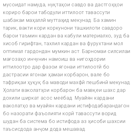
мусоидат намуда, нуқтаҳои савдо ва дастгоҳҳои
кориро барои табодули иттилоот тавассути
шабакаи маҳаллӣ муттаҳид мекунад. Ба хамин
тарик, вакти кори коркунони ташкилоти савдоро
барои таъмин кардан ва кабули материалхо, зуд ба
хисоб гирифтан, тахлил кардан ва фурухтани мол
оптимал гардондан мумкин аст. Барномаи силсилаи
мағозаҳо инчунин намоиш ва нигоҳдории
иттилоотро дар фазои ягонаи иттилоотӣ бо
дастрасии ягонаи ҳамаи корбарон, вале бо
тафриқаи ҳуқуқ ба маводи махфӣ пешбинӣ мекунад.
Ҳолати ваколатҳои корбарон ба мавқеи шахс дар
дохили ширкат асос меёбад. Муайян кардани
ваколатҳо ва муайян кардани истифодабарандагон
бо назорати фаъолияти корӣ тавассути ворид
шудан ба система бо истифода аз ҳисоби шахсии
таъсисдода анҷом дода мешавад.