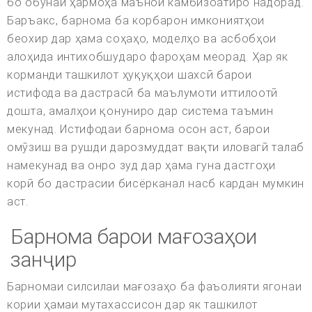
бо обунаи ҳармоҳа маънои камбизоатиро надорад.
Баръакс, барнома ба корбарон имкониятҳои
беохир дар ҳама соҳаҳо, моделҳо ва асбобҳои
алоҳида интихобшударо фароҳам меорад. Ҳар як
корманди ташкилот ҳуқуқҳои шахсӣ барои
истифода ва дастрасӣ ба маълумоти иттилоотӣ
дошта, амалҳои қонуниро дар система таъмин
мекунад. Истифодаи барнома осон аст, барои
омӯзиш ва рушди дарозмуддат вақти иловагӣ талаб
намекунад ва онро зуд дар ҳама гуна дастгоҳи
корӣ бо дастрасии бисёрканал насб кардан мумкин
аст.
Барнома барои мағозаҳои
занҷир
Барномаи силсилаи мағозаҳо ба фаъолияти ягонаи
кории ҳамаи мутахассисон дар як ташкилот