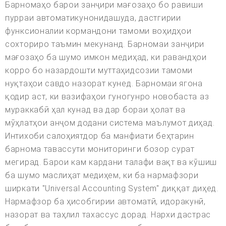
Барномаҳо барои занҷири мағозаҳо бо равиши
пурраи автоматикунонидашуда, дастгирии
функсионалии кормандони тамоми воҳидҳои
сохториро таъмин мекунанд. Барномаи занҷири
мағозаҳо ба шумо имкон медиҳад, ки равандҳои
корро бо назардошти муттаҳидсозии тамоми
нуқтаҳои савдо назорат кунед. Барномаи ягона
қодир аст, ки вазифаҳои гуногунро новобаста аз
мураккабӣ ҳал кунад ва дар бораи ҳолат ва
мӯҳлатҳои анҷом додани система маълумот диҳад.
Интихоби салоҳиятдор ба манфиати беҳтарин
барнома тавассути мониторинги бозор сурат
мегирад. Барои кам кардани талафи вақт ва кӯшиш
ба шумо маслиҳат медиҳем, ки ба нармафзори
ширкати "Universal Accounting System" диққат диҳед.
Нармафзор ба ҳисобгирии автоматӣ, идоракунӣ,
назорат ва таҳлил тахассус дорад. Нархи дастрас