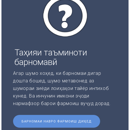
Таҳияи таъминоти
барномавӣ
Агар шумо хоҳед, ки барномаи дигар
дошта бошед, шумо метавонед аз
шумораи зиёди лоиҳаҳои тайёр интихоб
кунед. Ва инчунин имкони эҷоди
нармафзор барои фармоиш вуҷуд дорад.
БАРНОМАИ НАВРО ФАРМОИШ ДИҲЕД