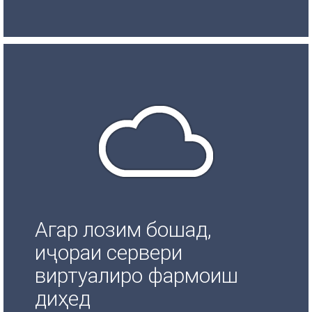
Агар лозим бошад,
иҷораи сервери
виртуалиро фармоиш
диҳед