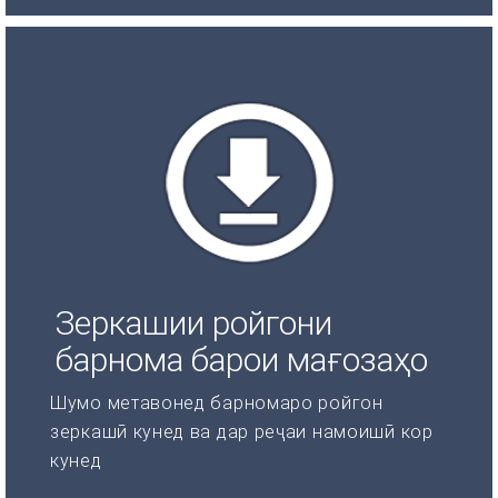
Зеркашии ройгони
барнома барои мағозаҳо
Шумо метавонед барномаро ройгон
зеркашӣ кунед ва дар реҷаи намоишӣ кор
кунед