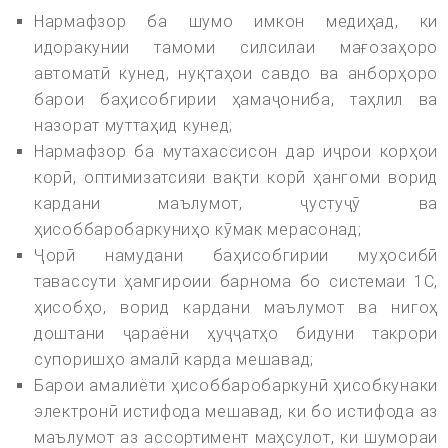
Нармафзор ба шумо имкон медиҳад, ки
идоракунии тамоми силсилаи мағозаҳоро
автоматӣ кунед, нуқтаҳои савдо ва анборҳоро
барои баҳисобгирии ҳамаҷониба, таҳлил ва
назорат муттаҳид кунед;
Нармафзор ба мутахассисон дар иҷрои корҳои
корӣ, оптимизатсияи вақти корӣ ҳангоми ворид
кардани маълумот, ҷустуҷӯ ва
ҳисоббаробаркуниҳо кӯмак мерасонад;
Ҷорӣ намудани баҳисобгирии муҳосибӣ
тавассути ҳамгироии барнома бо системаи 1С,
ҳисобҳо, ворид кардани маълумот ва нигоҳ
доштани ҷараёни ҳуҷҷатҳо бидуни такрори
супоришҳо амалӣ карда мешавад;
Барои амалиёти ҳисоббаробаркунӣ ҳисобкунаки
электронӣ истифода мешавад, ки бо истифода аз
маълумот аз ассортимент маҳсулот, ки шумораи