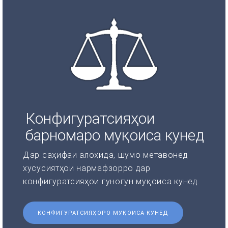
Конфигуратсияҳои
барномаро муқоиса кунед
Дар саҳифаи алоҳида, шумо метавонед
хусусиятҳои нармафзорро дар
конфигуратсияҳои гуногун муқоиса кунед.
КОНФИГУРАТСИЯҲОРО МУҚОИСА КУНЕД