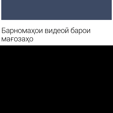
Барномаҳои видеоӣ барои
мағозаҳо