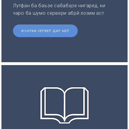
Лутфан ба баъзе сабабҳое нигаред, ки
чаро ба шумо сервери абрӣ лозим аст.
ИҶОРАИ СЕРВЕР ДАР АБР