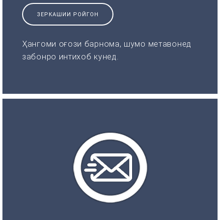
ЗЕРКАШИИ РОЙГОН
Ҳангоми оғози барнома, шумо метавонед
забонро интихоб кунед.