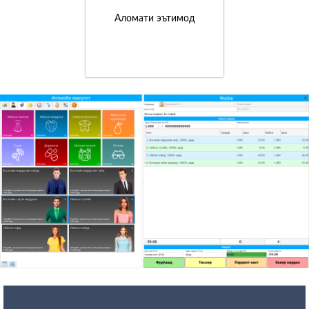
Аломати эътимод