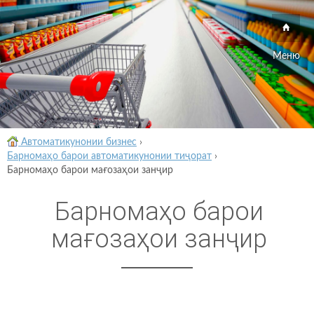
Меню
Автоматикунонии бизнес
›
Барномаҳо барои автоматикунонии тиҷорат
›
Барномаҳо барои мағозаҳои занҷир
Барномаҳо барои
мағозаҳои занҷир