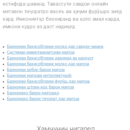
истифода шаванд. Тавассути савдои онлайн
метавон тиҷоратро васеъ ва ҳаҷми фурӯшро зиёд
кард. Имкониятҳо беохиранд ва ҳоло амал карда,
имкони худро аз даст надиҳед.
Барномаи баҳисобгирии молҳо дар савдои чакана
Системаи инвентаризатсияи мағоза
Барномаи баҳисобгирии даромад ва хароҷот
Барномаи баҳисобгирии молҳо дар мағоза
Барномаи анбор барои мағоза
Барномаи мағозаи интеллектуалӣ
Барномаи баҳисобгирии фурӯш дар мағоза
Барномаи штрих-код барои мағоза
Барномаҳо барои мағозаҳо
Барномаҳо барои тиҷорат дар мағоза
Ҳамчунин нигаред