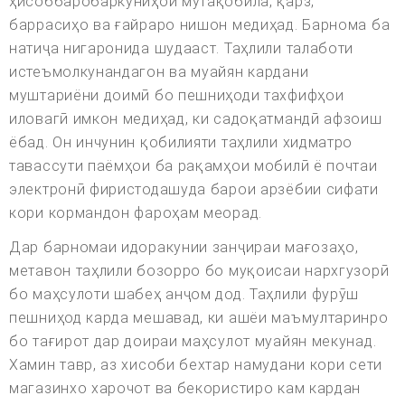
ҳисоббаробаркуниҳои мутақобила, қарз,
баррасиҳо ва ғайраро нишон медиҳад. Барнома ба
натиҷа нигаронида шудааст. Таҳлили талаботи
истеъмолкунандагон ва муайян кардани
муштариёни доимӣ бо пешниҳоди тахфифҳои
иловагӣ имкон медиҳад, ки садоқатмандӣ афзоиш
ёбад. Он инчунин қобилияти таҳлили хидматро
тавассути паёмҳои ба рақамҳои мобилӣ ё почтаи
электронӣ фиристодашуда барои арзёбии сифати
кори кормандон фароҳам меорад.
Дар барномаи идоракунии занҷираи мағозаҳо,
метавон таҳлили бозорро бо муқоисаи нархгузорӣ
бо маҳсулоти шабеҳ анҷом дод. Таҳлили фурӯш
пешниҳод карда мешавад, ки ашёи маъмултаринро
бо тағирот дар доираи маҳсулот муайян мекунад.
Хамин тавр, аз хисоби бехтар намудани кори сети
магазинхо харочот ва бекористиро кам кардан