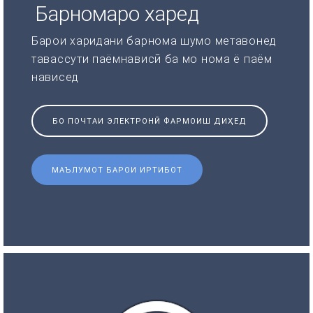
Барномаро харед
Барои харидани барнома шумо метавонед
тавассути паёмнависӣ ба мо нома ё паём
нависед
БО ПОЧТАИ ЭЛЕКТРОНӢ ФАРМОИШ ДИҲЕД
МАЪЛУМОТ БАРОИ ИРТИБОТ