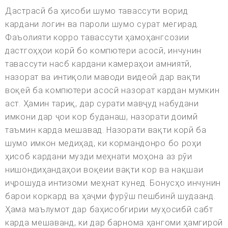
Дастрасӣ ба ҳисоби шумо тавассути ворид
кардани логин ва пароли шумо сурат мегирад.
Фаъолияти корро тавассути ҳамоҳангсозии
дастгоҳҳои корӣ бо компютери асосӣ, инчунин
тавассути насб кардани камераҳои амниятӣ,
назорат ва интиқоли маводи видеоӣ дар вақти
воқеӣ ба компютери асосӣ назорат кардан мумкин
аст. Ҳамин тариқ, дар сурати мавҷуд набудани
имкони дар ҷои кор буданаш, назорати доимӣ
таъмин карда мешавад. Назорати вақти корӣ ба
шумо имкон медиҳад, ки кормандонро бо роҳи
ҳисоб кардани музди меҳнати моҳона аз рӯи
нишондиҳандаҳои воқеии вақти кор ва нақшаи
иҷрошуда интизоми меҳнат кунед. Бонусҳо инчунин
барои коркард ва ҳаҷми фурӯш пешбинӣ шудаанд.
Ҳама маълумот дар баҳисобгирии муҳосибӣ сабт
карда мешаванд, ки дар барнома ҳангоми ҳамгироӣ