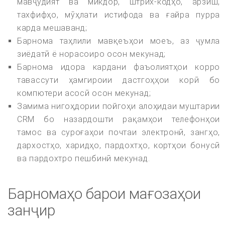
мавҷудият ва микдор, штрих-кодҳо, арзиш,
тахфифҳо, мӯҳлати истифода ва ғайра пурра
карда мешаванд;
Барнома таҳлили мавқеъҳои моеъ, аз ҷумла
зиёдатӣ ё норасоиро осон мекунад;
Барнома идора кардани фаъолиятҳои корро
тавассути ҳамгироии дастгоҳҳои корӣ бо
компютери асосӣ осон мекунад;
Замима нигоҳдории пойгоҳи алоҳидаи муштарии
CRM бо назардошти рақамҳои телефонҳои
тамос ва суроғаҳои почтаи электронӣ, зангҳо,
дархостҳо, харидҳо, пардохтҳо, кортҳои бонусӣ
ва пардохтро пешбинӣ мекунад.
Барномаҳо барои мағозаҳои
занҷир