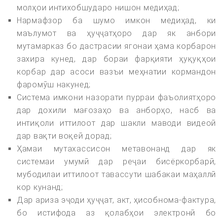
молҳои интихобшударо нишон медиҳад;
Нармафзор ба шумо имкон медиҳад, ки
маълумот ва ҳуҷҷатҳоро дар як анбори
мутамарказ бо дастрасии ягонаи ҳама корбарон
захира кунед, дар бораи фарқияти ҳуқуқҳои
корбар дар асоси вазъи меҳнатии кормандон
фаромӯш накунед;
Система имкони назорати пурраи фаъолиятҳоро
дар дохили мағозаҳо ва анборҳо, насб ва
интиқоли иттилоот дар шакли маводи видеоӣ
дар вақти воқеӣ дорад;
Ҳамаи мутахассисон метавонанд дар як
системаи умумӣ дар реҷаи бисёркорбарӣ,
мубодилаи иттилоот тавассути шабакаи маҳаллӣ
кор кунанд;
Дар ариза эҷоди ҳуҷҷат, акт, ҳисобнома-фактура,
бо истифода аз қолабҳои электронӣ бо