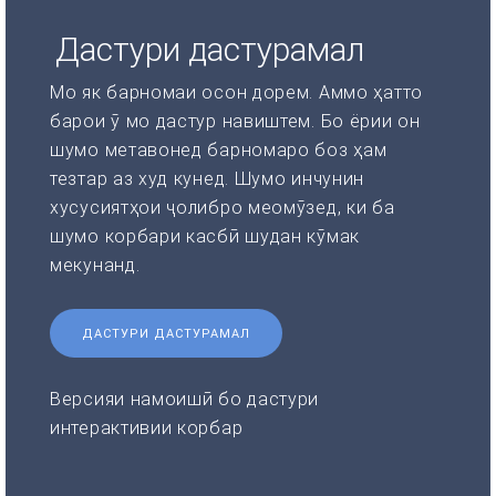
Дастури дастурамал
Мо як барномаи осон дорем. Аммо ҳатто
барои ӯ мо дастур навиштем. Бо ёрии он
шумо метавонед барномаро боз ҳам
тезтар аз худ кунед. Шумо инчунин
хусусиятҳои ҷолибро меомӯзед, ки ба
шумо корбари касбӣ шудан кӯмак
мекунанд.
ДАСТУРИ ДАСТУРАМАЛ
Версияи намоишӣ бо дастури
интерактивии корбар