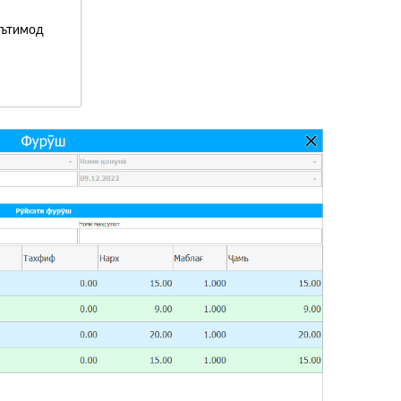
эътимод