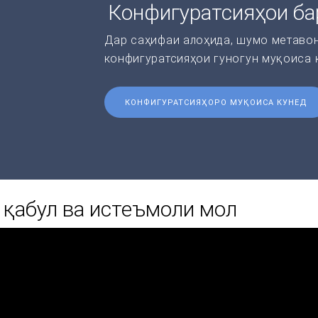
Конфигуратсияҳои ба
Дар саҳифаи алоҳида, шумо метаво
конфигуратсияҳои гуногун муқоиса 
КОНФИГУРАТСИЯҲОРО МУҚОИСА КУНЕД
 қабул ва истеъмоли мол