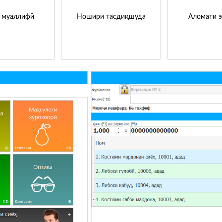
 муаллифӣ
Ношири тасдиқшуда
Аломати 