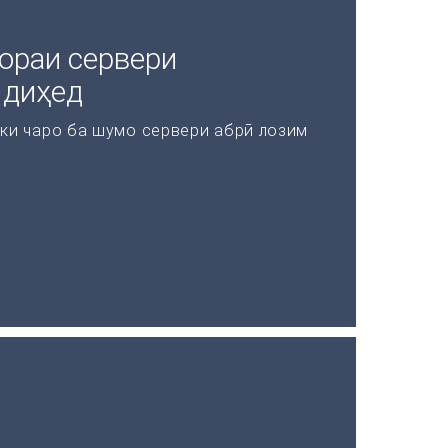
ораи сервери
 диҳед
 ки чаро ба шумо сервери абрӣ лозим