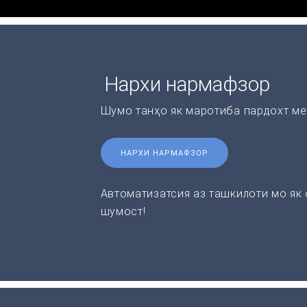
Нархи нармафзор
Шумо танҳо як маротиба пардохт ме
НАРХИ НАРМАФЗОР
Автоматизатсия аз ташкилоти мо як
шумост!