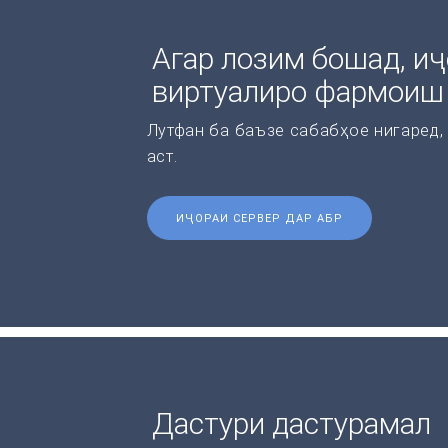
Агар лозим бошад, иҷ
виртуалиро фармоиш
Лутфан ба баъзе сабабҳое нигаред,
аст.
ИҶОРАИ СЕРВЕР ДАР АБР
Дастури дастурамал