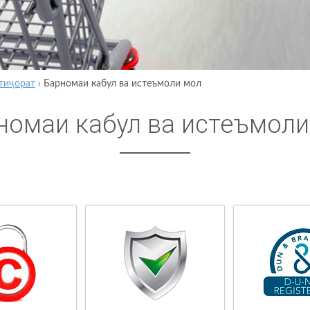
тиҷорат
›
Барномаи кабул ва истеъмоли мол
номаи кабул ва истеъмоли