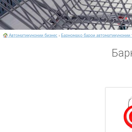
Автоматикунонии бизнес
›
Барномаҳо барои автоматикунонии 
Бар