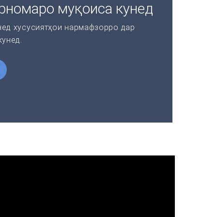
рномаро муқоиса кунед
нед хусусиятҳои нармафзорро дар
кунед.