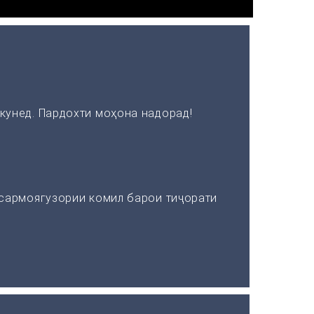
кунед. Пардохти моҳона надорад!
 сармоягузории комил барои тиҷорати