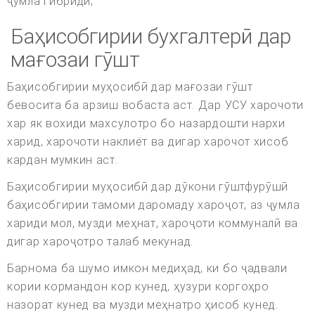
ҷумла гибриди;
Баҳисобгирии бухгалтерӣ дар
мағозаи гӯшт
Баҳисобгирии муҳосибӣ дар мағозаи гӯшт
бевосита ба арзиш вобаста аст. Дар УСУ харочоти
хар як вохиди махсулотро бо назардошти нархи
харид, харочоти наклиёт ва дигар харочот хисоб
кардан мумкин аст.
Баҳисобгирии муҳосибӣ дар дӯкони гӯштфурӯшӣ
баҳисобгирии тамоми даромаду хароҷот, аз ҷумла
хариди мол, музди меҳнат, хароҷоти коммуналӣ ва
дигар хароҷотро талаб мекунад.
Барнома ба шумо имкон медиҳад, ки бо ҷадвали
кории кормандон кор кунед, ҳузури коргоҳро
назорат кунед ва музди меҳнатро ҳисоб кунед.