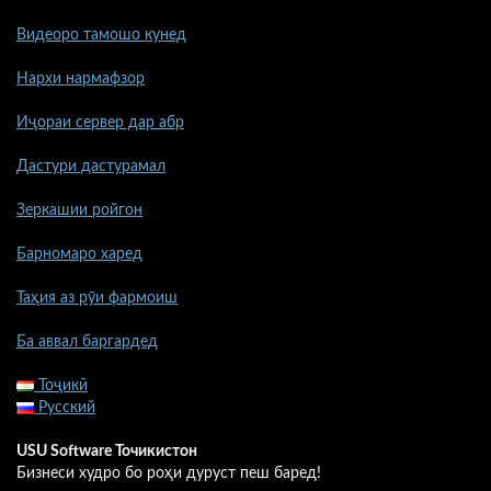
Видеоро тамошо кунед
Нархи нармафзор
Иҷораи сервер дар абр
Дастури дастурамал
Зеркашии ройгон
Барномаро харед
Таҳия аз рӯи фармоиш
Ба аввал баргардед
Тоҷикӣ
Русский
USU Software Точикистон
Бизнеси худро бо роҳи дуруст пеш баред!