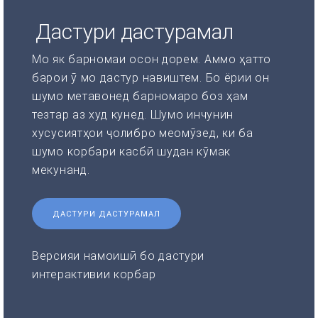
Дастури дастурамал
Мо як барномаи осон дорем. Аммо ҳатто
барои ӯ мо дастур навиштем. Бо ёрии он
шумо метавонед барномаро боз ҳам
тезтар аз худ кунед. Шумо инчунин
хусусиятҳои ҷолибро меомӯзед, ки ба
шумо корбари касбӣ шудан кӯмак
мекунанд.
ДАСТУРИ ДАСТУРАМАЛ
Версияи намоишӣ бо дастури
интерактивии корбар