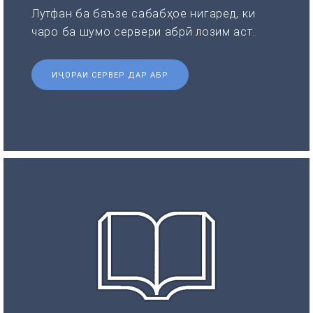
Лутфан ба баъзе сабабҳое нигаред, ки
чаро ба шумо сервери абрӣ лозим аст.
ИҶОРАИ СЕРВЕР ДАР АБР