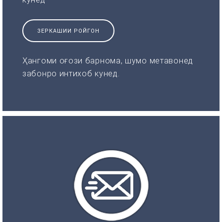
ЗЕРКАШИИ РОЙГОН
Ҳангоми оғози барнома, шумо метавонед
забонро интихоб кунед.