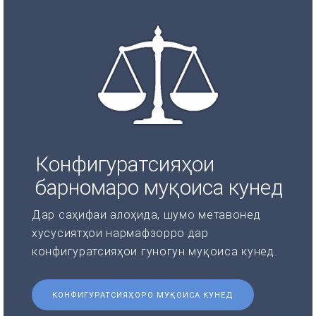
Конфигуратсияҳои
барномаро муқоиса кунед
Дар саҳифаи алоҳида, шумо метавонед
хусусиятҳои нармафзорро дар
конфигуратсияҳои гуногун муқоиса кунед.
КОНФИГУРАТСИЯҲОРО МУҚОИСА КУНЕД