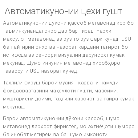
Автоматикунонии цехи гушт
Автоматикунонии дӯкони қассоб метавонад кор бо
таъминкунандагонро дар бар гирад. Нархи
маҳсулот метавонад аз рӯз то рӯз фарқ кунад. USU
ба пайгирии онҳо ва назорат кардани тағирот бо
истифода аз сенсори визуалии дарунсохт кӯмак
мекунад. Шумо инчунин метавонед ҳисобҳоро
тавассути USU назорат кунед.
Таҳлили фурӯш барои муайян кардани намуди
фоидаовартарини маҳсулоти гӯштӣ, мавсимӣ,
муштариёни доимӣ, таҳлили хароҷот ва ғайра кӯмак
мекунад.
Барои автоматикунонии дӯкони қассоб, шумо
метавонед дархост фиристед, мо эҳтиёҷоти шуморо
ба инобат мегирем ва ба шумо имконоти