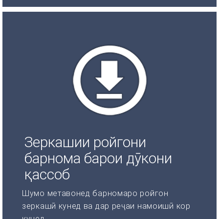
Зеркашии ройгони
барнома барои дӯкони
қассоб
Шумо метавонед барномаро ройгон
зеркашӣ кунед ва дар реҷаи намоишӣ кор
кунед