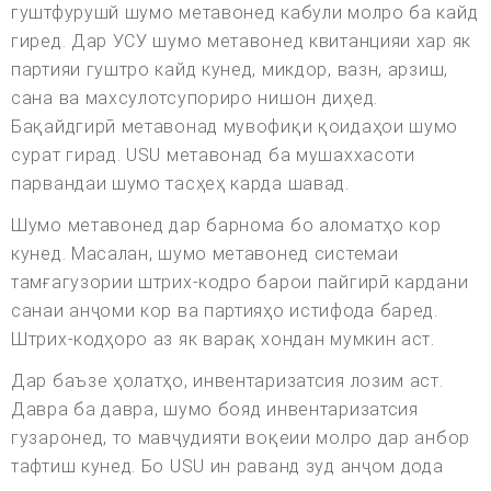
гуштфурушй шумо метавонед кабули молро ба кайд
гиред. Дар УСУ шумо метавонед квитанцияи хар як
партияи гуштро кайд кунед, микдор, вазн, арзиш,
сана ва махсулотсупориро нишон диҳед.
Бақайдгирӣ метавонад мувофиқи қоидаҳои шумо
сурат гирад. USU метавонад ба мушаххасоти
парвандаи шумо тасҳеҳ карда шавад.
Шумо метавонед дар барнома бо аломатҳо кор
кунед. Масалан, шумо метавонед системаи
тамғагузории штрих-кодро барои пайгирӣ кардани
санаи анҷоми кор ва партияҳо истифода баред.
Штрих-кодҳоро аз як варақ хондан мумкин аст.
Дар баъзе ҳолатҳо, инвентаризатсия лозим аст.
Давра ба давра, шумо бояд инвентаризатсия
гузаронед, то мавҷудияти воқеии молро дар анбор
тафтиш кунед. Бо USU ин раванд зуд анҷом дода