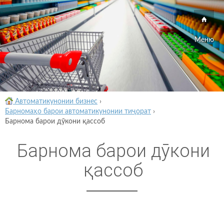
Меню
Автоматикунонии бизнес
›
Барномаҳо барои автоматикунонии тиҷорат
›
Барнома барои дӯкони қассоб
Барнома барои дӯкони
қассоб