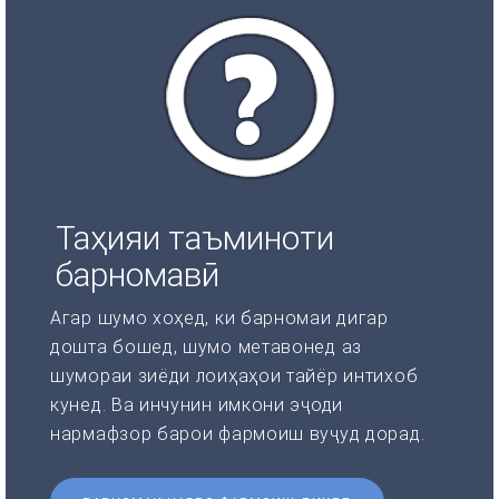
Таҳияи таъминоти
барномавӣ
Агар шумо хоҳед, ки барномаи дигар
дошта бошед, шумо метавонед аз
шумораи зиёди лоиҳаҳои тайёр интихоб
кунед. Ва инчунин имкони эҷоди
нармафзор барои фармоиш вуҷуд дорад.