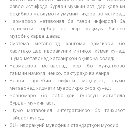
савдо истифода бурдан мумкин аст, дар ҳоле ки
соҳибкор маълумоти умумии тиҷоратро мегирад;
Нармафзор метавонад ба таври инфиродӣ ба
эҳтиёҷоти корбар ва дар маҷмӯъ бизнес
мутобиқ карда шавад;
Система метавонад ҳангоми ҳамгироӣ бо
харитаҳо дар идоракунии интиқол кӯмак кунад,
шумо метавонед хатсайрҳои оқилона созед;
Нармафзор метавонад кор бо ҳуҷҷатҳоро
таъмин намояд: чекҳо, фактураҳо ва ғайра;
Барои арзёбии сифати маҳсулот, шумо
метавонед хидмати мувофиқро оғоз кунед;
Барномаро бо забонҳои гуногун истифода
бурдан мумкин аст;
Шумо метавонед интегратсияро бо таҷҳизот
пайваст кунед;
SU - идоракунӣ мувофиқи стандартҳои муосир.