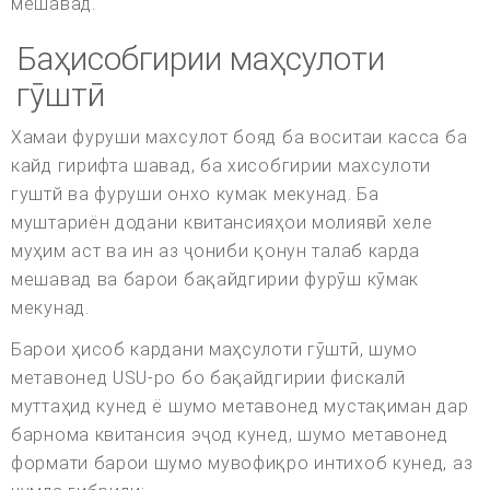
мешавад.
Баҳисобгирии маҳсулоти
гӯштӣ
Хамаи фуруши махсулот бояд ба воситаи касса ба
кайд гирифта шавад, ба хисобгирии махсулоти
гуштй ва фуруши онхо кумак мекунад. Ба
муштариён додани квитансияҳои молиявӣ хеле
муҳим аст ва ин аз ҷониби қонун талаб карда
мешавад ва барои бақайдгирии фурӯш кӯмак
мекунад.
Барои ҳисоб кардани маҳсулоти гӯштӣ, шумо
метавонед USU-ро бо бақайдгирии фискалӣ
муттаҳид кунед ё шумо метавонед мустақиман дар
барнома квитансия эҷод кунед, шумо метавонед
формати барои шумо мувофиқро интихоб кунед, аз