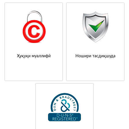
Ҳуқуқи муаллифӣ
Ношири тасдиқшуда