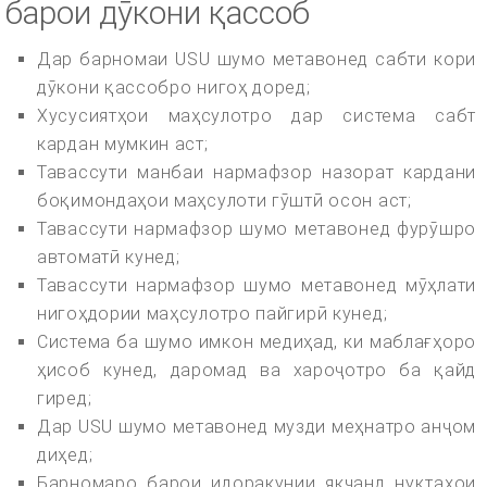
барои дӯкони қассоб
Дар барномаи USU шумо метавонед сабти кори
дӯкони қассобро нигоҳ доред;
Хусусиятҳои маҳсулотро дар система сабт
кардан мумкин аст;
Тавассути манбаи нармафзор назорат кардани
боқимондаҳои маҳсулоти гӯштӣ осон аст;
Тавассути нармафзор шумо метавонед фурӯшро
автоматӣ кунед;
Тавассути нармафзор шумо метавонед мӯҳлати
нигоҳдории маҳсулотро пайгирӣ кунед;
Система ба шумо имкон медиҳад, ки маблағҳоро
ҳисоб кунед, даромад ва хароҷотро ба қайд
гиред;
Дар USU шумо метавонед музди меҳнатро анҷом
диҳед;
Барномаро барои идоракунии якчанд нуқтаҳои