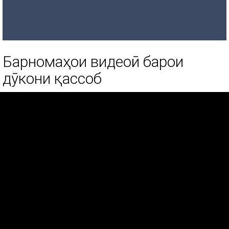
Барномаҳои видеоӣ барои
дӯкони қассоб