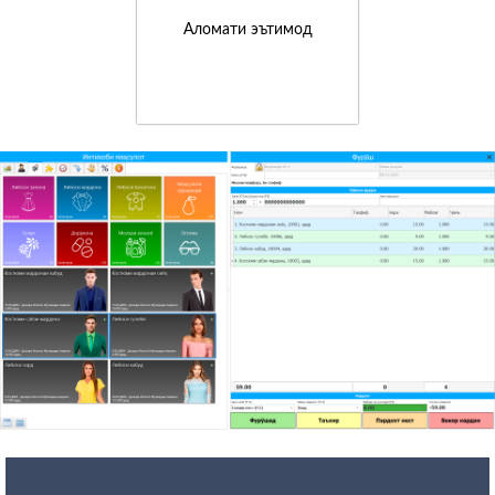
Аломати эътимод