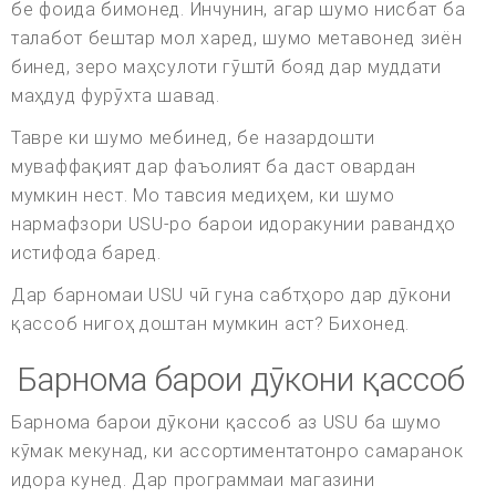
бе фоида бимонед. Инчунин, агар шумо нисбат ба
талабот бештар мол харед, шумо метавонед зиён
бинед, зеро маҳсулоти гӯштӣ бояд дар муддати
маҳдуд фурӯхта шавад.
Тавре ки шумо мебинед, бе назардошти
муваффақият дар фаъолият ба даст овардан
мумкин нест. Мо тавсия медиҳем, ки шумо
нармафзори USU-ро барои идоракунии равандҳо
истифода баред.
Дар барномаи USU чӣ гуна сабтҳоро дар дӯкони
қассоб нигоҳ доштан мумкин аст? Бихонед.
Барнома барои дӯкони қассоб
Барнома барои дӯкони қассоб аз USU ба шумо
кӯмак мекунад, ки ассортиментатонро самаранок
идора кунед. Дар программаи магазини