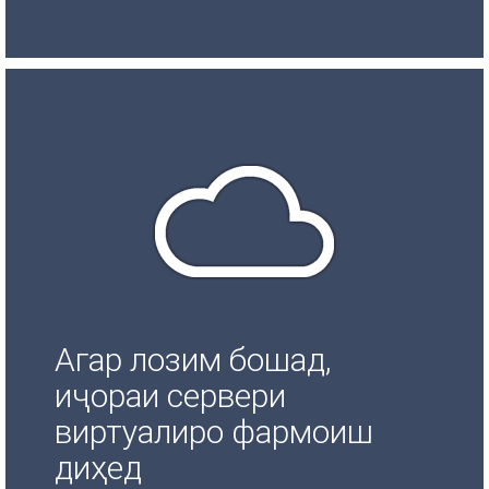
Агар лозим бошад,
иҷораи сервери
виртуалиро фармоиш
диҳед