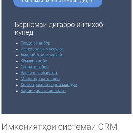
БАРНОМАИ НАВРО ФАРМОИШ ДИҲЕД
Барномаи дигарро интихоб
кунед
Савдо ва анбор
Истеҳсол ва маҳсулот
Амалиётҳои молиявӣ
Кӯмаки тиббӣ
Саноати зебоӣ
Варзиш ва фароғат
Мошинҳо ва таҳвил
Хизматрасонӣ барои мардум
Барои ҳар як ташкилот
Имкониятҳои системаи CRM