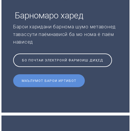
Барномаро харед
Барои харидани барнома шумо метавонед
тавассути паёмнависӣ ба мо нома ё паём
нависед
БО ПОЧТАИ ЭЛЕКТРОНӢ ФАРМОИШ ДИҲЕД
МАЪЛУМОТ БАРОИ ИРТИБОТ