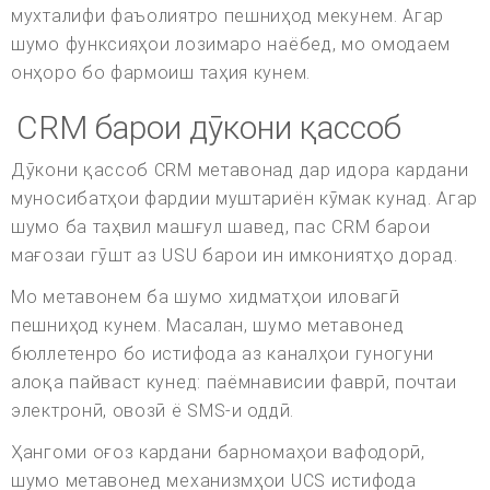
мухталифи фаъолиятро пешниҳод мекунем. Агар
шумо функсияҳои лозимаро наёбед, мо омодаем
онҳоро бо фармоиш таҳия кунем.
CRM барои дӯкони қассоб
Дӯкони қассоб CRM метавонад дар идора кардани
муносибатҳои фардии муштариён кӯмак кунад. Агар
шумо ба таҳвил машғул шавед, пас CRM барои
мағозаи гӯшт аз USU барои ин имкониятҳо дорад.
Мо метавонем ба шумо хидматҳои иловагӣ
пешниҳод кунем. Масалан, шумо метавонед
бюллетенро бо истифода аз каналҳои гуногуни
алоқа пайваст кунед: паёмнависии фаврӣ, почтаи
электронӣ, овозӣ ё SMS-и оддӣ.
Ҳангоми оғоз кардани барномаҳои вафодорӣ,
шумо метавонед механизмҳои UCS истифода