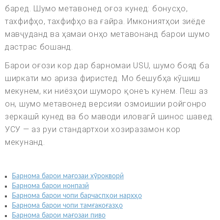
баред. Шумо метавонед оғоз кунед: бонусҳо,
тахфифҳо, тахфифҳо ва ғайра. Имкониятҳои зиёде
мавҷуданд ва ҳамаи онҳо метавонанд барои шумо
дастрас бошанд.
Барои оғози кор дар барномаи USU, шумо бояд ба
ширкати мо ариза фиристед. Мо бешубҳа кӯшиш
мекунем, ки ниёзҳои шуморо қонеъ кунем. Пеш аз
он, шумо метавонед версияи озмоишии ройгонро
зеркашӣ кунед ва бо маводи иловагӣ шинос шавед.
УСУ — аз руи стандартхои хозиразамон кор
мекунанд.
Барнома барои мағозаи хӯрокворӣ
Барнома барои нонпазӣ
Барнома барои чопи барчаспҳои нархҳо
Барнома барои чопи тамғакоғазҳо
Барнома барои мағозаи пиво