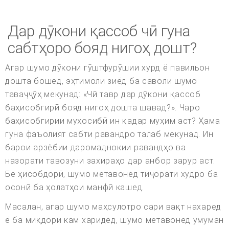
Дар дӯкони қассоб чӣ гуна
сабтҳоро бояд нигоҳ дошт?
Агар шумо дӯкони гӯштфурӯшии хурд ё павильон
дошта бошед, эҳтимоли зиёд ба саволи шумо
таваҷҷӯҳ мекунад: «Чӣ тавр дар дӯкони қассоб
баҳисобгирӣ бояд нигоҳ дошта шавад?». Чаро
баҳисобгирии муҳосибӣ ин қадар муҳим аст? Ҳама
гуна фаъолият сабти равандро талаб мекунад. Ин
барои арзёбии даромаднокии равандҳо ва
назорати тавозуни захираҳо дар анбор зарур аст.
Бе ҳисобдорӣ, шумо метавонед тиҷорати худро ба
осонӣ ба ҳолатҳои манфӣ кашед.
Масалан, агар шумо маҳсулотро сари вақт нахаред
ё ба миқдори кам харидед, шумо метавонед умуман