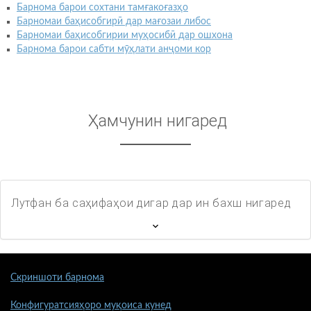
Барнома барои сохтани тамғакоғазҳо
Барномаи баҳисобгирӣ дар мағозаи либос
Барномаи баҳисобгирии муҳосибӣ дар ошхона
Барнома барои сабти мӯҳлати анҷоми кор
Ҳамчунин нигаред
Лутфан ба саҳифаҳои дигар дар ин бахш нигаред
Скриншоти барнома
Конфигуратсияҳоро муқоиса кунед