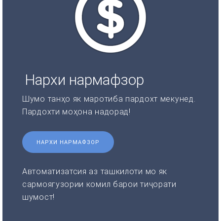
Нархи нармафзор
Шумо танҳо як маротиба пардохт мекунед.
Пардохти моҳона надорад!
НАРХИ НАРМАФЗОР
Автоматизатсия аз ташкилоти мо як
сармоягузории комил барои тиҷорати
шумост!