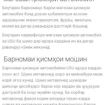
Беҳтарин барномаҳо барои мағозаи қисмҳои
автомобил бояд дорои қобилиятҳои асосии
идоракунии инвентаризатсия, фурӯш, мизоҷон,
молия ва дигар равандҳои дастгирӣ бошанд.
Беҳтарин нармафзори мағозаи қисмҳои автомобил
аз USU ба шумо дар идора кардани ин ва дигар
равандҳо кӯмак мекунад.
Барномаи қисмҳои мошин
Барномаи қисмҳои автомобилии USU идора кардан
осон аст. Шумо метавонед онро аз миёнабури мизи
корӣ оғоз кунед. Шумо метавонед шумораи
дилхоҳи ҳисобҳоро барои кор кардан ва ҳуқуқҳои
дастрасӣ ба онҳо муайян кунед. Ба корбар
метавонад фазои кории алоҳида таъин карда
шавад ва метавонад маҷмӯи фармонҳоро барои