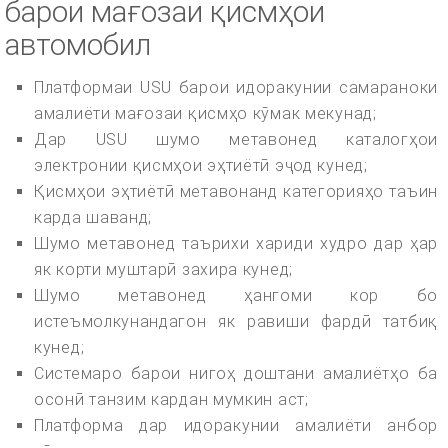
барои мағозаи қисмҳои
автомобил
Платформаи USU барои идоракунии самараноки
амалиёти мағозаи қисмҳо кӯмак мекунад;
Дар USU шумо метавонед каталогҳои
электронии қисмҳои эҳтиётӣ эҷод кунед;
Қисмҳои эҳтиётӣ метавонанд категорияҳо таъин
карда шаванд;
Шумо метавонед таърихи хариди худро дар ҳар
як корти муштарӣ захира кунед;
Шумо метавонед ҳангоми кор бо
истеъмолкунандагон як равиши фардӣ татбиқ
кунед;
Системаро барои нигоҳ доштани амалиётҳо ба
осонӣ танзим кардан мумкин аст;
Платформа дар идоракунии амалиёти анбор