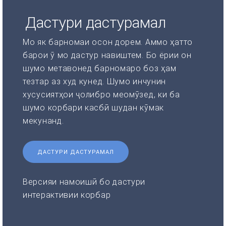
Дастури дастурамал
Мо як барномаи осон дорем. Аммо ҳатто
барои ӯ мо дастур навиштем. Бо ёрии он
шумо метавонед барномаро боз ҳам
тезтар аз худ кунед. Шумо инчунин
хусусиятҳои ҷолибро меомӯзед, ки ба
шумо корбари касбӣ шудан кӯмак
мекунанд.
ДАСТУРИ ДАСТУРАМАЛ
Версияи намоишӣ бо дастури
интерактивии корбар