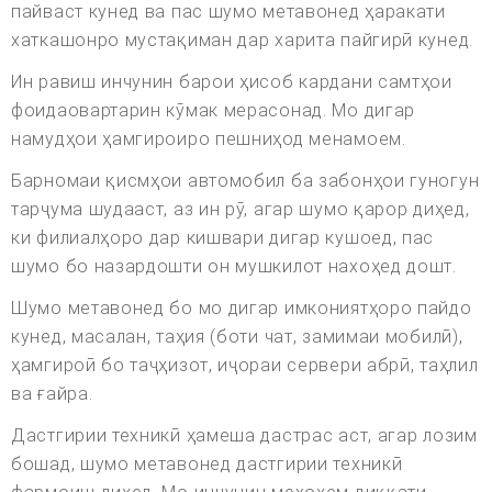
пайваст кунед ва пас шумо метавонед ҳаракати
хаткашонро мустақиман дар харита пайгирӣ кунед.
Ин равиш инчунин барои ҳисоб кардани самтҳои
фоидаовартарин кӯмак мерасонад. Мо дигар
намудҳои ҳамгироиро пешниҳод менамоем.
Барномаи қисмҳои автомобил ба забонҳои гуногун
тарҷума шудааст, аз ин рӯ, агар шумо қарор диҳед,
ки филиалҳоро дар кишвари дигар кушоед, пас
шумо бо назардошти он мушкилот нахоҳед дошт.
Шумо метавонед бо мо дигар имкониятҳоро пайдо
кунед, масалан, таҳия (боти чат, замимаи мобилӣ),
ҳамгироӣ бо таҷҳизот, иҷораи сервери абрӣ, таҳлил
ва ғайра.
Дастгирии техникӣ ҳамеша дастрас аст, агар лозим
бошад, шумо метавонед дастгирии техникӣ