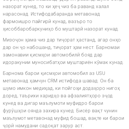
назорат кунед, то ки ҳеҷ чиз ба раванд халал
нарасонад. Истифодабаранда метавонад
фармоишро пайгирӣ кунад, вазъро то
ҳисоббаробаркуниҳо бо муштарӣ назорат кунад.
Мизоҷон ҳама чиз дар тиҷорат ҳастанд, агар онҳо
дар он ҷо набошанд, тиҷорат ҳам нест. Барномаи
замонавии қисмҳои автомобилӣ бояд дар
идоракунии муносибатҳои муштариён кӯмак кунад.
Барнома барои қисмҳои автомобил аз USU
метавонад ҳамчун CRM истифода шавад. Он ба
шумо имкон медиҳад, ки пойгоҳи додаҳоро нигоҳ
доред, таърихи харидҳо ва афзалиятҳоро эҷод
кунед ва дигар маълумоти муфидро барои
фурӯшҳои оянда захира кунед. Бисёр вақт чунин
маълумот метавонад муфид бошад, вақте ки барои
ҷорӣ намудани садоқат зарур аст.