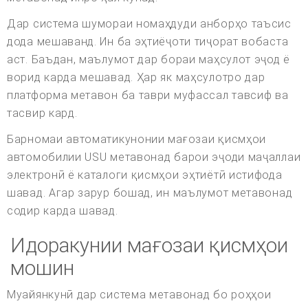
Дар система шумораи номаҳдуди анборҳо таъсис
дода мешаванд. Ин ба эҳтиёҷоти тиҷорат вобаста
аст. Баъдан, маълумот дар бораи маҳсулот эҷод ё
ворид карда мешавад. Ҳар як маҳсулотро дар
платформа метавон ба таври муфассал тавсиф ва
тасвир кард.
Барномаи автоматикунонии мағозаи қисмҳои
автомобилии USU метавонад барои эҷоди маҷаллаи
электронӣ ё каталоги қисмҳои эҳтиётӣ истифода
шавад. Агар зарур бошад, ин маълумот метавонад
содир карда шавад.
Идоракунии мағозаи қисмҳои
мошин
Муайянкунӣ дар система метавонад бо роҳҳои