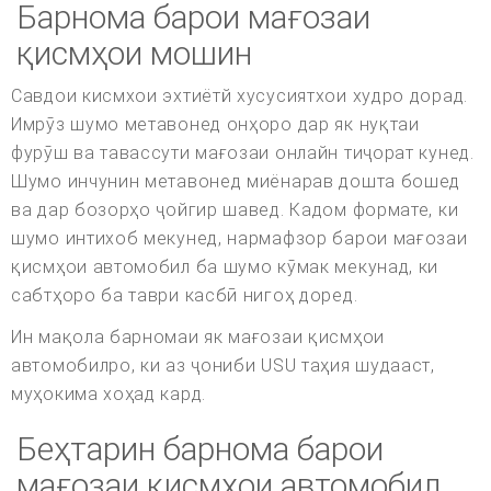
Барнома барои мағозаи
қисмҳои мошин
Савдои кисмхои эхтиётй хусусиятхои худро дорад.
Имрӯз шумо метавонед онҳоро дар як нуқтаи
фурӯш ва тавассути мағозаи онлайн тиҷорат кунед.
Шумо инчунин метавонед миёнарав дошта бошед
ва дар бозорҳо ҷойгир шавед. Кадом формате, ки
шумо интихоб мекунед, нармафзор барои мағозаи
қисмҳои автомобил ба шумо кӯмак мекунад, ки
сабтҳоро ба таври касбӣ нигоҳ доред.
Ин мақола барномаи як мағозаи қисмҳои
автомобилро, ки аз ҷониби USU таҳия шудааст,
муҳокима хоҳад кард.
Беҳтарин барнома барои
мағозаи қисмҳои автомобил