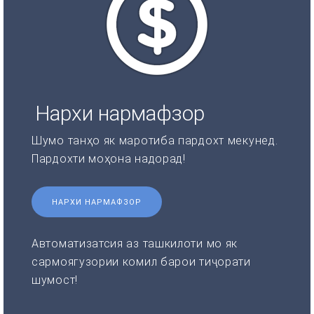
Нархи нармафзор
Шумо танҳо як маротиба пардохт мекунед.
Пардохти моҳона надорад!
НАРХИ НАРМАФЗОР
Автоматизатсия аз ташкилоти мо як
сармоягузории комил барои тиҷорати
шумост!