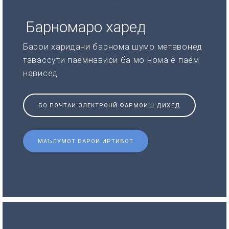
Барномаро харед
Барои харидани барнома шумо метавонед
тавассути паёмнависӣ ба мо нома ё паём
нависед
БО ПОЧТАИ ЭЛЕКТРОНӢ ФАРМОИШ ДИҲЕД
МАЪЛУМОТ БАРОИ ИРТИБОТ