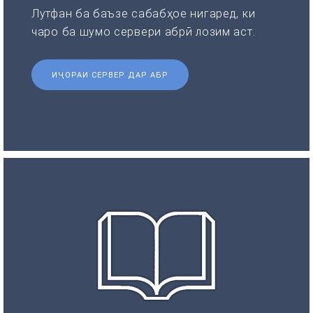
Лутфан ба баъзе сабабҳое нигаред, ки
чаро ба шумо сервери абрӣ лозим аст.
ИҶОРАИ СЕРВЕР ДАР АБР