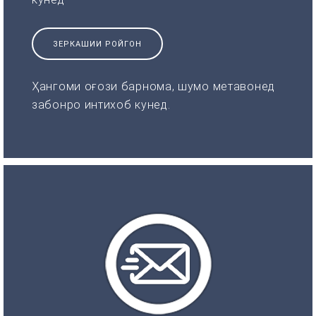
ЗЕРКАШИИ РОЙГОН
Ҳангоми оғози барнома, шумо метавонед
забонро интихоб кунед.