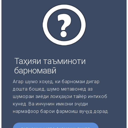
Таҳияи таъминоти
барномавӣ
Агар шумо хоҳед, ки барномаи дигар
дошта бошед, шумо метавонед аз
шумораи зиёди лоиҳаҳои тайёр интихоб
кунед. Ва инчунин имкони эҷоди
нармафзор барои фармоиш вуҷуд дорад.