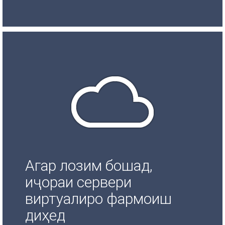
Агар лозим бошад,
иҷораи сервери
виртуалиро фармоиш
диҳед