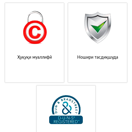
Ҳуқуқи муаллифӣ
Ношири тасдиқшуда