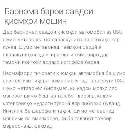
Барнома барои савдои
қисмҳои мошин
Дар барномаи савдои қисмҳои автомобил аз USU,
шумо метавонед бо ёдраскуниҳо ва огоҳиҳо кор
кунед. Шумо метавонед паёмҳои фардӣ ё
ёдраскуниҳои оддӣ, ирсолоти оммавиро дар
тамоми пойгоҳи додаҳо истифода баред.
Нармафзори тиҷорати қисмҳои автомобил ба шумо
дар таҳлили тиҷорат кӯмак мекунад. Тавассути USU
шумо метавонед бифаҳмед, ки кадом молҳо дар
мағозаи шумо бештар талабот доранд, кадом
категорияҳо муддати тӯлонӣ дар анборҳо буданд.
Инчунин, ба шарофати таҳлил шумо метавонед
мавсимӣ ва омилҳоеро, ки ба талабот таъсир
мерасонанд, фаҳмед.