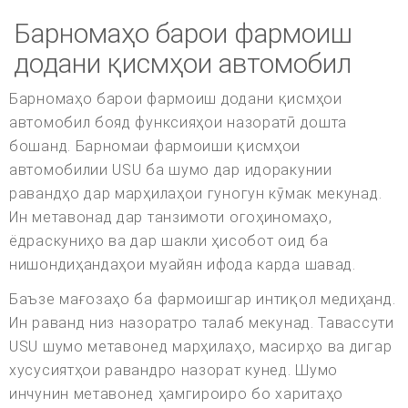
Барномаҳо барои фармоиш
додани қисмҳои автомобил
Барномаҳо барои фармоиш додани қисмҳои
автомобил бояд функсияҳои назоратӣ дошта
бошанд. Барномаи фармоиши қисмҳои
автомобилии USU ба шумо дар идоракунии
равандҳо дар марҳилаҳои гуногун кӯмак мекунад.
Ин метавонад дар танзимоти огоҳиномаҳо,
ёдраскуниҳо ва дар шакли ҳисобот оид ба
нишондиҳандаҳои муайян ифода карда шавад.
Баъзе мағозаҳо ба фармоишгар интиқол медиҳанд.
Ин раванд низ назоратро талаб мекунад. Тавассути
USU шумо метавонед марҳилаҳо, масирҳо ва дигар
хусусиятҳои равандро назорат кунед. Шумо
инчунин метавонед ҳамгироиро бо харитаҳо