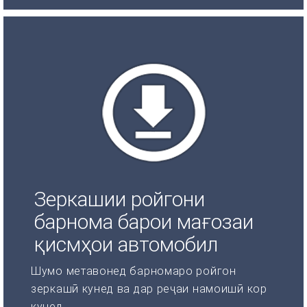
Зеркашии ройгони
барнома барои мағозаи
қисмҳои автомобил
Шумо метавонед барномаро ройгон
зеркашӣ кунед ва дар реҷаи намоишӣ кор
кунед