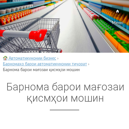
Меню
Автоматикунонии бизнес
›
Барномаҳо барои автоматикунонии тиҷорат
›
Барнома барои мағозаи қисмҳои мошин
Барнома барои мағозаи
қисмҳои мошин