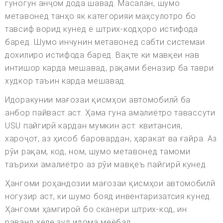
гуногун анҷом дода шавад. Масалан, шумо
метавонед танҳо як категорияи маҳсулотро бо
тавсиф ворид кунед ё штрих-кодҳоро истифода
баред. Шумо инчунин метавонед сабти системаи
дохилиро истифода баред. Вақте ки мавқеи нав
интишор карда мешавад, рақами беназир ба таври
худкор таъин карда мешавад.
Идоракунии мағозаи қисмҳои автомобилӣ ба
анбор пайваст аст. Ҳама гуна амалиётро тавассути
USU пайгирӣ кардан мумкин аст: квитансия,
хароҷот, аз ҳисоб баровардан, ҳаракат ва ғайра. Аз
рӯи рақам, код, ном, шумо метавонед тамоми
таърихи амалиётро аз рӯи мавқеъ пайгирӣ кунед.
Ҳангоми роҳандозии мағозаи қисмҳои автомобилӣ
ногузир аст, ки шумо бояд инвентаризатсия кунед.
Ҳангоми ҳамгироӣ бо сканери штрих-код, ин
раванд хеле зуд идома меёбад.