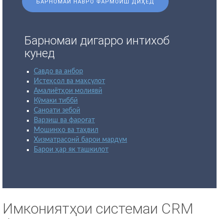
БАРНОМАИ НАВРО ФАРМОИШ ДИҲЕД
Барномаи дигарро интихоб
кунед
Савдо ва анбор
Истеҳсол ва маҳсулот
Амалиётҳои молиявӣ
Кӯмаки тиббӣ
Саноати зебоӣ
Варзиш ва фароғат
Мошинҳо ва таҳвил
Хизматрасонӣ барои мардум
Барои ҳар як ташкилот
Имкониятҳои системаи CRM