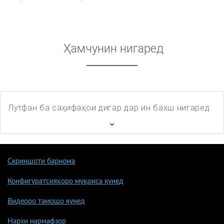
Ҳамчунин нигаред
Лутфан ба саҳифаҳои дигар дар ин бахш нигаред
Скриншоти барнома
Конфигуратсияҳоро муқоиса кунед
Видеоро тамошо кунед
Нархи нармафзор