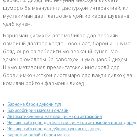
фармоиш диҳед. Мо инчунин мехоҳем диққати
шуморо ба мавҷудияти дастурҳои интерактивӣ, ки
мустақиман дар платформа ҷойгир карда шудаанд,
ҷалб кунем.
Барномаи қисмҳои автомобилро дар версияи
озмоишӣ дастрас кардан осон аст, барои ин шумо
бояд онро аз вебсайти мо зеркашӣ кунед. Мо
ҳамеша омодаем ба саволҳои шумо ҷавоб диҳем.
Шумо метавонед презентатсияи инфиродӣ дар
бораи имкониятҳои системаро дар вақти дилхоҳ ва
комилан ройгон фармоиш диҳед.
Барнома барои дӯкони гул
Баҳисобгирии мағозаи онлайн
Автоматикунонии мағозаи қисмҳои автомобил
Чӣ тавр сабтҳоро дар мағозаи қисмҳои автомобил нигоҳ доред
Чӣ тавр сабтҳоро дар дӯкони гул нигоҳ доред
Барномаи онлайн барои мағоза