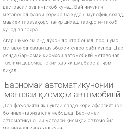
дастрасии зуд интихоб кунад. Вай инчунин
метавонад фазои кориро ба худаш мувофиқ созад,
мавқеи тирезаҳоро тағир диҳад, тарҳро интихоб
кунад ва ғайра.
Агар шумо якчанд дӯкон дошта бошед, пас шумо
метавонед ҳамаи шӯъбаҳои худро сабт кунед. Дар
оянда барномаи қисмҳои автомобилӣ метавонад
таҳлили даромаднокии ҳар як шӯъбаро анҷом
диҳад.
Барномаи автоматикунонии
мағозаи қисмҳои автомобилӣ
Дар фаъолияти як нуктаи савдо кори афзалиятнок
бо инвентаризатсия мебошад. Барномаи
автоматикунонии мағозаи қисмҳои автомобил
метавонад инро ҳал кунад.