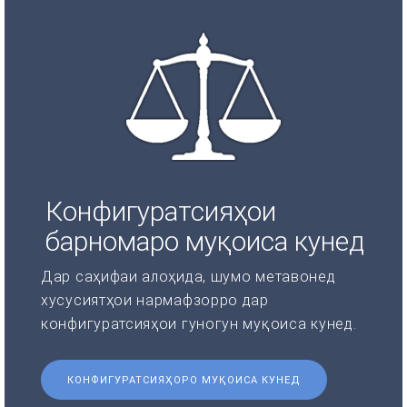
Конфигуратсияҳои
барномаро муқоиса кунед
Дар саҳифаи алоҳида, шумо метавонед
хусусиятҳои нармафзорро дар
конфигуратсияҳои гуногун муқоиса кунед.
КОНФИГУРАТСИЯҲОРО МУҚОИСА КУНЕД