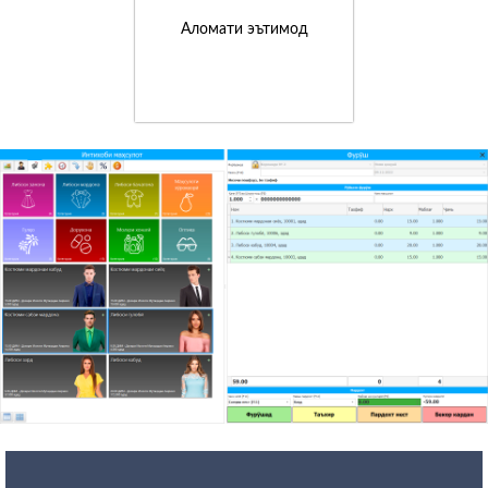
Аломати эътимод