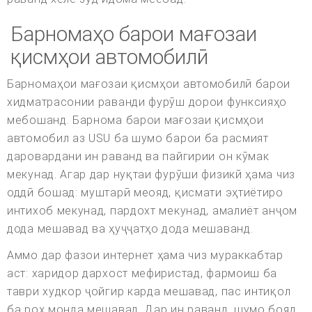
Барномаҳо барои мағозаи
қисмҳои автомобилӣ
Барномаҳои мағозаи қисмҳои автомобилӣ барои
хидматрасонии раванди фурӯш дорои функсияҳо
мебошанд. Барнома барои мағозаи қисмҳои
автомобил аз USU ба шумо барои ба расмият
даровардани ин раванд ва пайгирии он кӯмак
мекунад. Агар дар нуқтаи фурӯши физикӣ ҳама чиз
оддӣ бошад: муштарӣ меояд, қисмати эҳтиётиро
интихоб мекунад, пардохт мекунад, амалиёт анҷом
дода мешавад ва ҳуҷҷатҳо дода мешаванд.
Аммо дар фазои интернет ҳама чиз мураккабтар
аст: харидор дархост мефиристад, фармоиш ба
таври худкор ҷойгир карда мешавад, пас интиқол
ба роҳ монда мешавад. Дар ин раванд, шумо бояд