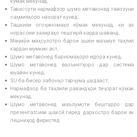
кӯмак мекунад;
Тавассути нармафзор шумо метавонед тавозуни
саҳмияҳоро назорат кунед;
Ташкили огоҳиномаҳо кӯмак мекунад, ки аз
норасоии захираҳо пешгирӣ карда шаванд;
Маҷмӯи маҳсулотро барои ашёи маъмул таҳлил
кардан мумкин аст;
Шумо метавонед барномаҳоро идора кунед;
Шумо метавонед вазъиятҳоро дар система
муайян кунед;
SU ба бисёр забонҳо тарҷума шудааст;
Нармафзор ба таҳлили равандҳои тиҷорат кӯмак
мекунад;
Шумо метавонед маълумоти бештарро дар
презентатсияи шахсӣ гиред: дархостро барои як
пешниҳод фиристед.