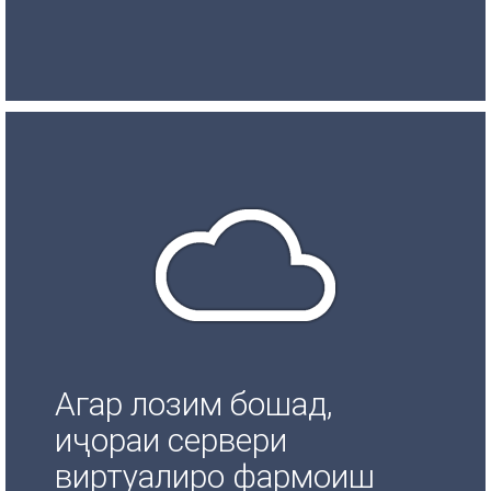
Агар лозим бошад,
иҷораи сервери
виртуалиро фармоиш