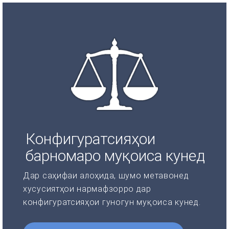
Конфигуратсияҳои
барномаро муқоиса кунед
Дар саҳифаи алоҳида, шумо метавонед
хусусиятҳои нармафзорро дар
конфигуратсияҳои гуногун муқоиса кунед.