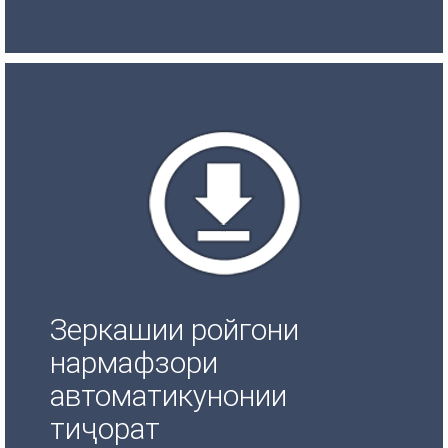
Зеркашии ройгони
нармафзори
автоматикунонии
тиҷорат