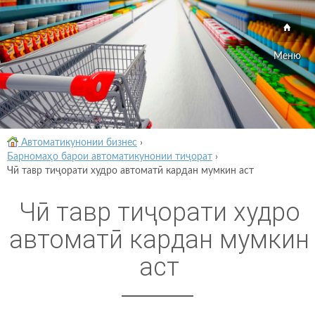
Меню
Автоматикунонии бизнес
›
Барномаҳо барои автоматикунонии тиҷорат
›
Чӣ тавр тиҷорати худро автоматӣ кардан мумкин аст
Чӣ тавр тиҷорати худро
автоматӣ кардан мумкин
аст