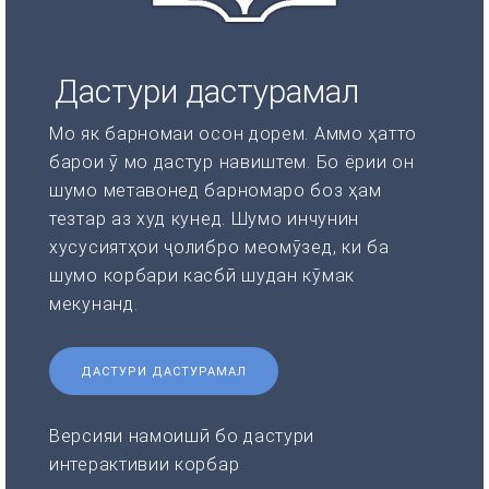
Дастури дастурамал
Мо як барномаи осон дорем. Аммо ҳатто
барои ӯ мо дастур навиштем. Бо ёрии он
шумо метавонед барномаро боз ҳам
тезтар аз худ кунед. Шумо инчунин
хусусиятҳои ҷолибро меомӯзед, ки ба
шумо корбари касбӣ шудан кӯмак
мекунанд.
ДАСТУРИ ДАСТУРАМАЛ
Версияи намоишӣ бо дастури
интерактивии корбар