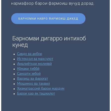
нармафзор барои фармоиш вуҷуд дорад.
БАРНОМАИ НАВРО ФАРМОИШ ДИҲЕД
Барномаи дигарро интихоб
кунед
Савдо ва анбор
Истеҳсол ва маҳсулот
Амалиётҳои молиявӣ
Кӯмаки тиббӣ
Саноати зебоӣ
Варзиш ва фароғат
Мошинҳо ва таҳвил
Хизматрасонӣ барои мардум
Барои ҳар як ташкилот