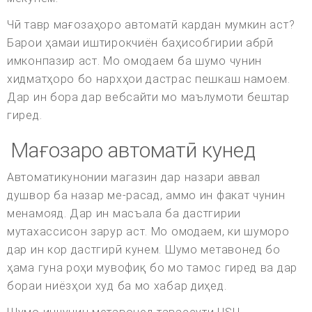
Чӣ тавр мағозаҳоро автоматӣ кардан мумкин аст?
Барои ҳамаи иштирокчиён баҳисобгирии абрӣ
имконпазир аст. Мо омодаем ба шумо чунин
хидматҳоро бо нархҳои дастрас пешкаш намоем.
Дар ин бора дар вебсайти мо маълумоти бештар
гиред.
Мағозаро автоматӣ кунед
Автоматикунонии магазин дар назари аввал
душвор ба назар ме-расад, аммо ин факат чунин
менамояд. Дар ин масъала ба дастгирии
мутахассисон зарур аст. Мо омодаем, ки шуморо
дар ин кор дастгирӣ кунем. Шумо метавонед бо
ҳама гуна роҳи мувофиқ бо мо тамос гиред ва дар
бораи ниёзҳои худ ба мо хабар диҳед.