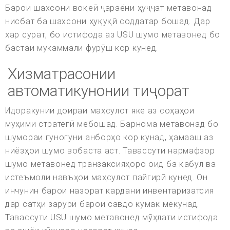
Барои шахсони воқеӣ ҷараёни ҳуҷҷат метавонад
нисбат ба шахсони ҳуқуқӣ соддатар бошад. Дар
ҳар сурат, бо истифода аз USU шумо метавонед бо
бастаи мукаммали фурӯш кор кунед.
Хизматрасонии
автоматикунонии тиҷорат
Идоракунии доираи маҳсулот яке аз соҳаҳои
муҳими стратегӣ мебошад. Барнома метавонад бо
шумораи гуногуни анборҳо кор кунад, ҳамааш аз
ниёзҳои шумо вобаста аст. Тавассути нармафзор
шумо метавонед транзаксияҳоро оид ба қабул ва
истеъмоли навъҳои маҳсулот пайгирӣ кунед. Он
инчунин барои назорат кардани инвентаризатсия
дар сатҳи зарурӣ барои савдо кӯмак мекунад.
Тавассути USU шумо метавонед мӯҳлати истифода