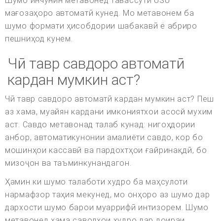
Шумо инчунин метавонед тавассути USU
мағозаҳоро автоматӣ кунед. Мо метавонем ба
шумо формати ҳисобдории шабакавӣ ё абриро
пешниҳод кунем.
Чӣ тавр савдоро автоматӣ
кардан мумкин аст?
Чӣ тавр савдоро автоматӣ кардан мумкин аст? Пеш
аз хама, муайян кардани имкониятхои асосй мухим
аст. Савдо метавонад талаб кунад: нигоҳдории
анбор, автоматикунонии амалиёти савдо, кор бо
мошинҳои кассавӣ ва пардохтҳои ғайринақдӣ, бо
мизоҷон ва таъминкунандагон.
Ҳамин ки шумо талаботи худро ба маҳсулоти
нармафзор таҳия мекунед, мо онҳоро аз шумо дар
дархости шумо барои муаррифӣ интизорем. Шумо
метавонед ҳама саволҳои худро дар доираи