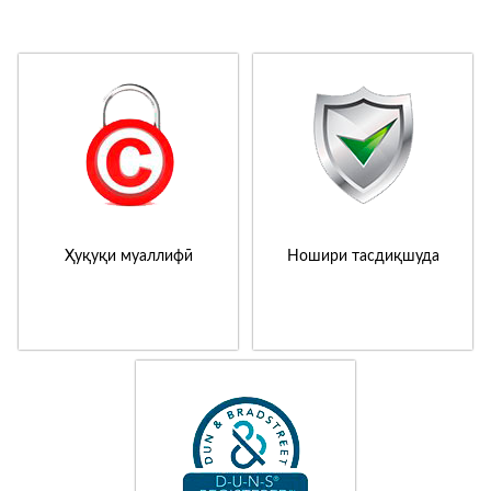
Ҳуқуқи муаллифӣ
Ношири тасдиқшуда