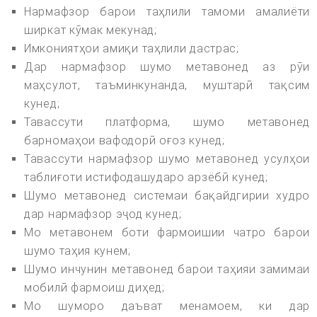
Нармафзор барои таҳлили тамоми амалиёти
ширкат кӯмак мекунад;
Имкониятҳои амиқи таҳлили дастрас;
Дар нармафзор шумо метавонед аз рӯи
маҳсулот, таъминкунанда, муштарӣ тақсим
кунед;
Тавассути платформа, шумо метавонед
барномаҳои вафодорӣ оғоз кунед;
Тавассути нармафзор шумо метавонед усулҳои
таблиғоти истифодашударо арзёбӣ кунед;
Шумо метавонед системаи бақайдгирии худро
дар нармафзор эҷод кунед;
Мо метавонем боти фармоишии чатро барои
шумо таҳия кунем;
Шумо инчунин метавонед барои таҳияи замимаи
мобилӣ фармоиш диҳед;
Мо шуморо даъват менамоем, ки дар