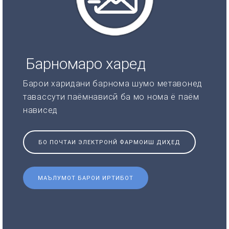
Барномаро харед
Барои харидани барнома шумо метавонед
тавассути паёмнависӣ ба мо нома ё паём
нависед
БО ПОЧТАИ ЭЛЕКТРОНӢ ФАРМОИШ ДИҲЕД
МАЪЛУМОТ БАРОИ ИРТИБОТ