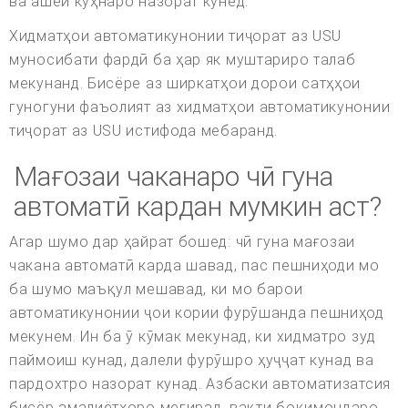
ва ашёи кӯҳнаро назорат кунед.
Хидматҳои автоматикунонии тиҷорат аз USU
муносибати фардӣ ба ҳар як муштариро талаб
мекунанд. Бисёре аз ширкатҳои дорои сатҳҳои
гуногуни фаъолият аз хидматҳои автоматикунонии
тиҷорат аз USU истифода мебаранд.
Мағозаи чаканаро чӣ гуна
автоматӣ кардан мумкин аст?
Агар шумо дар ҳайрат бошед: чӣ гуна мағозаи
чакана автоматӣ карда шавад, пас пешниҳоди мо
ба шумо маъқул мешавад, ки мо барои
автоматикунонии ҷои кории фурӯшанда пешниҳод
мекунем. Ин ба ӯ кӯмак мекунад, ки хидматро зуд
паймоиш кунад, далели фурӯшро ҳуҷҷат кунад ва
пардохтро назорат кунад. Азбаски автоматизатсия
бисёр амалиётҳоро мегирад, вақти боқимондаро