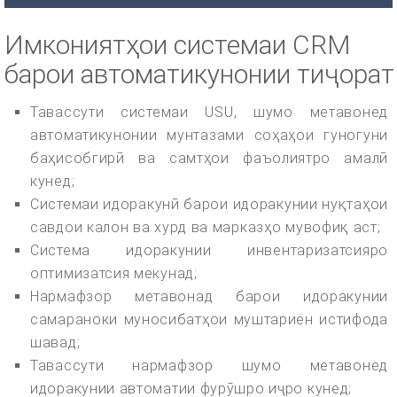
Имкониятҳои системаи CRM
барои автоматикунонии тиҷорат
Тавассути системаи USU, шумо метавонед
автоматикунонии мунтазами соҳаҳои гуногуни
баҳисобгирӣ ва самтҳои фаъолиятро амалӣ
кунед;
Системаи идоракунӣ барои идоракунии нуқтаҳои
савдои калон ва хурд ва марказҳо мувофиқ аст;
Система идоракунии инвентаризатсияро
оптимизатсия мекунад;
Нармафзор метавонад барои идоракунии
самараноки муносибатҳои муштариён истифода
шавад;
Тавассути нармафзор шумо метавонед
идоракунии автоматии фурӯшро иҷро кунед;