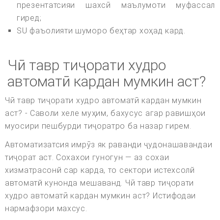
презентатсияи шахсӣ маълумоти муфассал
гиред;
SU фаъолияти шуморо беҳтар хоҳад кард.
Чӣ тавр тиҷорати худро
автоматӣ кардан мумкин аст?
Чӣ тавр тиҷорати худро автоматӣ кардан мумкин
аст? - Саволи хеле муҳим, бахусус агар равишҳои
муосири пешбурди тиҷоратро ба назар гирем.
Автоматизатсия имрӯз як раванди ҷудонашавандаи
тиҷорат аст. Сохахои гуногун — аз сохаи
хизматрасонй cap карда, то сектори истехсолй
автоматй кунонда мешаванд. Чӣ тавр тиҷорати
худро автоматӣ кардан мумкин аст? Истифодаи
нармафзори махсус.