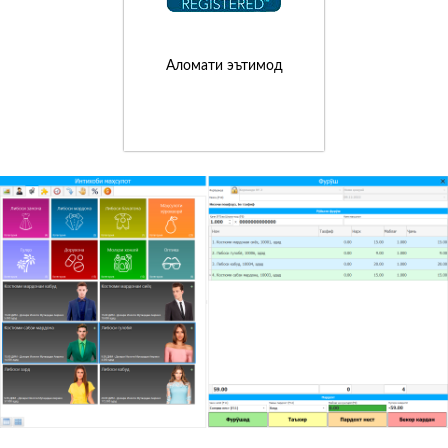
Аломати эътимод