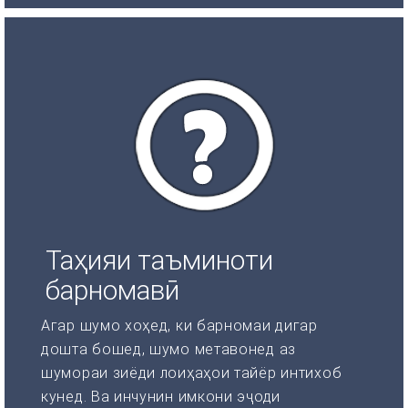
Таҳияи таъминоти
барномавӣ
Агар шумо хоҳед, ки барномаи дигар
дошта бошед, шумо метавонед аз
шумораи зиёди лоиҳаҳои тайёр интихоб
кунед. Ва инчунин имкони эҷоди