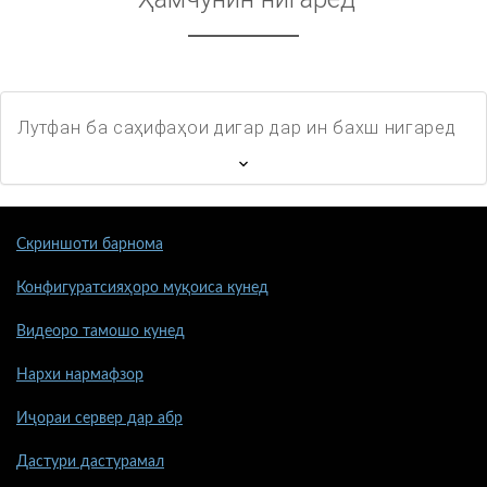
Лутфан ба саҳифаҳои дигар дар ин бахш нигаред
Скриншоти барнома
Конфигуратсияҳоро муқоиса кунед
Видеоро тамошо кунед
Нархи нармафзор
Иҷораи сервер дар абр
Дастури дастурамал