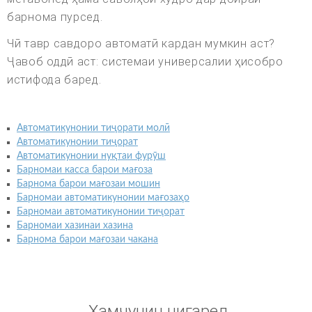
барнома пурсед.
Чӣ тавр савдоро автоматӣ кардан мумкин аст?
Ҷавоб оддӣ аст: системаи универсалии ҳисобро
истифода баред.
Автоматикунонии тиҷорати молӣ
Автоматикунонии тиҷорат
Автоматикунонии нуқтаи фурӯш
Барномаи касса барои мағоза
Барнома барои мағозаи мошин
Барномаи автоматикунонии мағозаҳо
Барномаи автоматикунонии тиҷорат
Барномаи хазинаи хазина
Барнома барои мағозаи чакана
Ҳамчунин нигаред