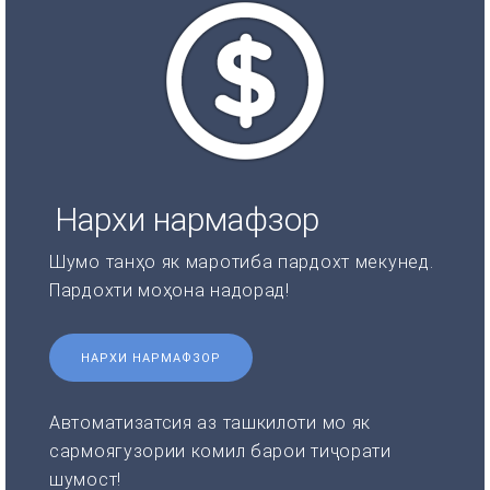
Нархи нармафзор
Шумо танҳо як маротиба пардохт мекунед.
Пардохти моҳона надорад!
НАРХИ НАРМАФЗОР
Автоматизатсия аз ташкилоти мо як
сармоягузории комил барои тиҷорати
шумост!