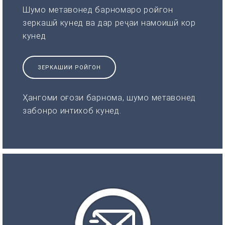
Шумо метавонед барномаро ройгон
зеркашӣ кунед ва дар реҷаи намоишӣ кор
кунед
ЗЕРКАШИИ РОЙГОН
Ҳангоми оғози барнома, шумо метавонед
забонро интихоб кунед.