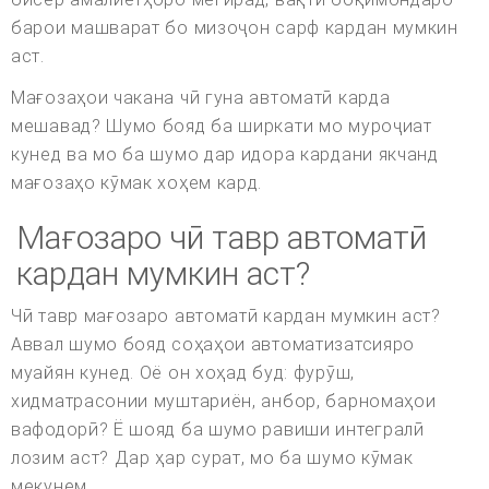
барои машварат бо мизоҷон сарф кардан мумкин
аст.
Мағозаҳои чакана чӣ гуна автоматӣ карда
мешавад? Шумо бояд ба ширкати мо муроҷиат
кунед ва мо ба шумо дар идора кардани якчанд
мағозаҳо кӯмак хоҳем кард.
Мағозаро чӣ тавр автоматӣ
кардан мумкин аст?
Чӣ тавр мағозаро автоматӣ кардан мумкин аст?
Аввал шумо бояд соҳаҳои автоматизатсияро
муайян кунед. Оё он хоҳад буд: фурӯш,
хидматрасонии муштариён, анбор, барномаҳои
вафодорӣ? Ё шояд ба шумо равиши интегралӣ
лозим аст? Дар ҳар сурат, мо ба шумо кӯмак
мекунем.