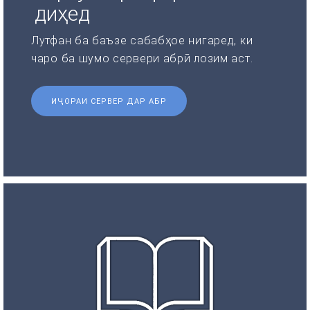
диҳед
Лутфан ба баъзе сабабҳое нигаред, ки
чаро ба шумо сервери абрӣ лозим аст.
ИҶОРАИ СЕРВЕР ДАР АБР