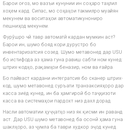
Барои оғоз, мо вазъи кунунии ин соҳаро таҳлил
хоҳем кард. Сипас, мо соҳаҳои такмилро муайян
мекунем ва воситаҳои автоматикунониро
пешниҳод мекунем.
Фурӯшро чӣ тавр автоматӣ кардан мумкин аст?
Барои ин, шумо бояд кори дурустро бо
инвентаризатсия созед. Шумо метавонед дар USU
бо истифода аз ҳама гуна равиш сабти ном кунед:
штрих-кодҳо, рақамҳои беназир, ном ва ғайра.
Бо пайваст кардани интегратсия бо сканер штрих-
код, шумо метавонед суръати транзаксияҳоро дар
касса зиёд кунед, ин ба ҳамгироӣ бо таҷҳизоти
касса ва системаҳои пардохт низ дахл дорад.
Насли автоматии ҳуҷҷатҳо низ як қисми ин раванд
аст. Дар USU шумо метавонед ба осонӣ ҳама гуна
шаклҳоро, аз ҷумла ба таври худкор эҷод кунед.