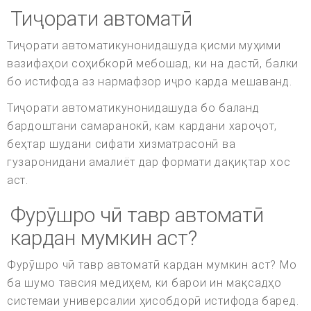
Тиҷорати автоматӣ
Тиҷорати автоматикунонидашуда қисми муҳими
вазифаҳои соҳибкорӣ мебошад, ки на дастӣ, балки
бо истифода аз нармафзор иҷро карда мешаванд.
Тиҷорати автоматикунонидашуда бо баланд
бардоштани самаранокӣ, кам кардани хароҷот,
беҳтар шудани сифати хизматрасонӣ ва
гузаронидани амалиёт дар формати дақиқтар хос
аст.
Фурӯшро чӣ тавр автоматӣ
кардан мумкин аст?
Фурӯшро чӣ тавр автоматӣ кардан мумкин аст? Мо
ба шумо тавсия медиҳем, ки барои ин мақсадҳо
системаи универсалии ҳисобдорӣ истифода баред.