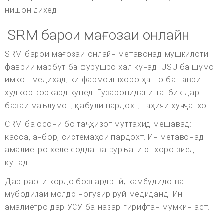
нишон диҳед.
SRM барои мағозаи онлайн
SRM барои мағозаи онлайн метавонад мушкилоти
фаврии марбут ба фурӯшро ҳал кунад. USU ба шумо
имкон медиҳад, ки фармоишҳоро ҳатто ба таври
худкор коркард кунед. Гузаронидани татбиқ дар
базаи маълумот, қабули пардохт, таҳияи ҳуҷҷатҳо.
CRM ба осонӣ бо таҷҳизот муттаҳид мешавад:
касса, анбор, системаҳои пардохт. Ин метавонад
амалиётро хеле содда ва суръати онҳоро зиёд
кунад.
Дар рафти кордо бозгардонй, камбудидо ва
мубодилаи молдо ногузир руй медиданд. Ин
амалиётро дар УСУ ба назар гирифтан мумкин аст.