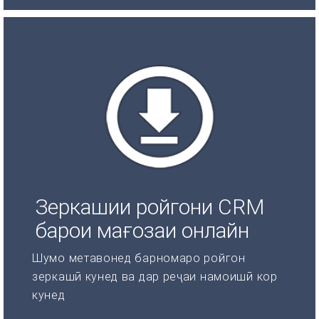
Зеркашии ройгони CRM
барои мағозаи онлайн
Шумо метавонед барномаро ройгон
зеркашӣ кунед ва дар реҷаи намоишӣ кор
кунед