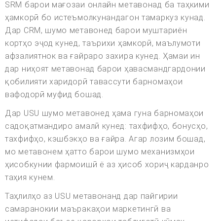
SRM барои мағозаи онлайн метавонад ба таҳкими
ҳамкорӣ бо истеъмолкунандагон тамаркуз кунад.
Дар CRM, шумо метавонед барои муштариён
кортҳо эҷод кунед, таърихи ҳамкорӣ, маълумоти
афзалиятнок ва ғайраро захира кунед. Ҳамаи ин
дар ниҳоят метавонад барои ҳавасмандгардонии
қобилияти харидорӣ тавассути барномаҳои
вафодорӣ муфид бошад.
Дар USU шумо метавонед ҳама гуна барномаҳои
садоқатмандиро амалӣ кунед: тахфифҳо, бонусҳо,
тахфифҳо, кэшбэкҳо ва ғайра. Агар лозим бошад,
мо метавонем ҳатто барои шумо механизмҳои
ҳисобкунии фармоишӣ ё аз ҳисоб хориҷ карданро
таҳия кунем.
Таҳлилҳо аз USU метавонанд дар пайгирии
самаранокии маъракаҳои маркетингӣ ва