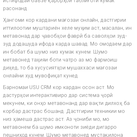
истифодаи баъзе қарорҳои таблиғотӣ кӯмак
расонанд.
Ҳангоми кор кардани мағозаи онлайн, дастгирии
иттилоотии муштариён хеле муҳим аст, масалан, ин
метавонад дар ҷавобҳои фаврӣ ба саволҳои зуд-
зуд додашуда ифода карда шавад. Мо омодаем дар
ин бобат ба шумо низ кумак кунем. Шумо
метавонед таҳияи боти чатро аз мо фармоиш
диҳед, то ба хусусиятҳои мушаххаси мағозаи
онлайни худ мувофиқат кунед.
Барномаи USU CRM кор кардан осон аст. Мо
дастурҳои интерактивиро дар система ҷорӣ
мекунем, ки онҳо метавонанд дар вақти дилхоҳ ба
корбар дастрас бошанд. Дастгирии техникии мо
низ ҳамеша дастрас аст. Аз ҷониби мо, мо
метавонем ба шумо имконоти зиёди дигарро
пешниҳод кунем. Шумо метавонед мустақилона