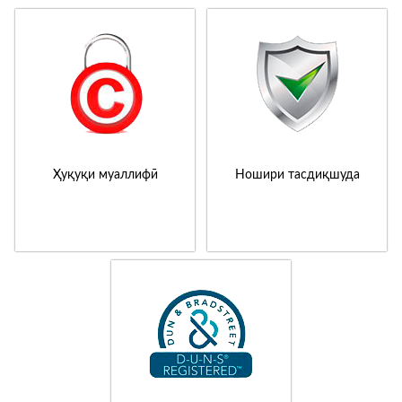
Ҳуқуқи муаллифӣ
Ношири тасдиқшуда