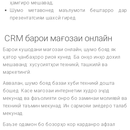
ҳамгиро мешавад;
Шумо метавонед маълумоти бештарро дар
презентатсияи шахсӣ гиред.
CRM барои мағозаи онлайн
Барои кушодани мағозаи онлайн, шумо бояд як
қатор ҷанбаҳоро риоя кунед. Ба онҳо инҳо дохил
мешаванд: хусусиятҳои техникӣ, ташкилӣ ва
маркетингӣ.
Аввалан, шумо бояд базаи хуби техникӣ дошта
бошед. Касе мағозаи интернетии худро эҷод
мекунад ва фаъолияти онро бо заминаи молиявӣ ва
техникӣ таъмин мекунад. Ин сармояи зиёдеро талаб
мекунад.
Баъзе одамон бо бозорҳо кор карданро афзал