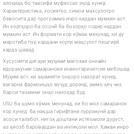
алоҳида бо тавсифи муфассал эҷод кунед.
Характеристика, хосиятхо, симои махсулотро
бевосита дар программа ичро кардан мумкин аст.
Ин кортҳоро ба осонӣ ба бозорҳо содир кардан
мумкин аст. Ин формати кор кӯмак мекунад, ки ду
маротиба пур кардани корти маҳсулот пешгирӣ
карда шавад.
Хусусияти дигари муҳими мағозаи онлайн
идоракунии самараноки инвентаризатсия мебошад.
Муҳим аст, ки аҳамияти онҳоро назорат кунед,
вагарна фармоишҳо вуҷуд доранд, аммо ҳеҷ чиз
барои таъмини онҳо нахоҳад буд.
USU ба шумо кӯмак мекунад, ки бо мол самаранок
кор кунед: ба нақша гирифтани пурракунӣ дар
асоси талабот, нигоҳ доштани истеъмоли дуруст,
аз ҳисоб баровардан ва интиқоли мол. Ҳамаи инро