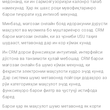
медонанд, ки ин сармоягузориҳои калонро талаб
намекунад. Ҳар як шахс роҳи мувофиқтаринро
барои тиҷорати худ интихоб мекунад.
Минбаъд, мағозаи онлайн бояд идоракунии дурусти
маҳсулот ва муомила бо муштариёнро созад. CRM
барои мағозаи онлайн, ки аз ҷониби USU таҳия
шудааст, метавонад дар ин кор кӯмак кунад.
Ин CRM дорои функсияҳои интуитивӣ, интерфейси
дӯстона ва танзимоти қулай мебошад. CRM барои
мағозаи онлайн ба шумо кӯмак мекунад, ки
феҳристи электронии маҳсулоти худро эҷод кунед.
Дар система шумо метавонед пойгоҳи додаҳоро аз
рӯи категорияҳои маҳсулот эҷод кунед,
функсияҳоро барои филтр ва ҷустуҷӯ истифода
баред.
Барои ҳар як маҳсулот шумо метавонед як корти