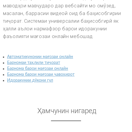
маводҳои мавҷударо дар вебсайти мо омӯзед,
масалан, баррасии видеоӣ оид ба баҳисобгирии
тиҷорат. Системаи универсалии баҳисобгирӣ як
ҳалли аълои нармафзор барои идоракунии
фаъолияти мағозаи онлайн мебошад.
Автоматикунонии мағозаи онлайн
Барномаи таҳлили тиҷорат
Барнома барои мағозаи онлайн
Барнома барои мағозаи ҷавоҳирот
Идоракунии дӯкони гул
Ҳамчунин нигаред