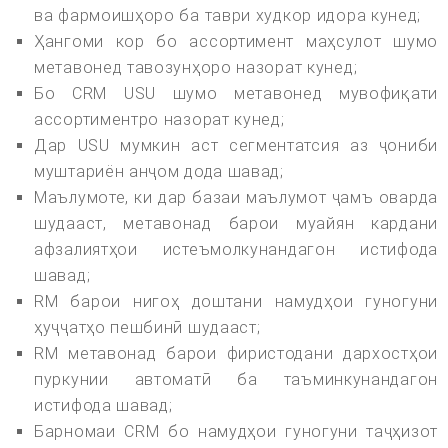
ва фармоишҳоро ба таври худкор идора кунед;
Ҳангоми кор бо ассортимент маҳсулот шумо
метавонед тавозунҳоро назорат кунед;
Бо CRM USU шумо метавонед мувофиқати
ассортиментро назорат кунед;
Дар USU мумкин аст сегментатсия аз ҷониби
муштариён анҷом дода шавад;
Маълумоте, ки дар базаи маълумот ҷамъ оварда
шудааст, метавонад барои муайян кардани
афзалиятҳои истеъмолкунандагон истифода
шавад;
RM барои нигоҳ доштани намудҳои гуногуни
ҳуҷҷатҳо пешбинӣ шудааст;
RM метавонад барои фиристодани дархостҳои
пуркунии автоматӣ ба таъминкунандагон
истифода шавад;
Барномаи CRM бо намудҳои гуногуни таҷҳизот