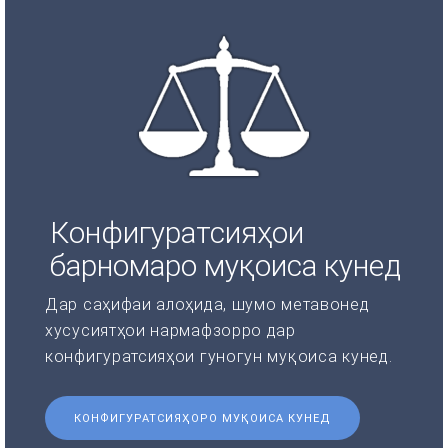
Конфигуратсияҳои
барномаро муқоиса кунед
Дар саҳифаи алоҳида, шумо метавонед
хусусиятҳои нармафзорро дар
конфигуратсияҳои гуногун муқоиса кунед.
КОНФИГУРАТСИЯҲОРО МУҚОИСА КУНЕД