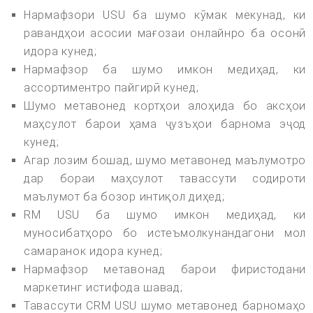
Нармафзори USU ба шумо кӯмак мекунад, ки
равандҳои асосии мағозаи онлайнро ба осонӣ
идора кунед;
Нармафзор ба шумо имкон медиҳад, ки
ассортиментро пайгирӣ кунед;
Шумо метавонед кортҳои алоҳида бо аксҳои
маҳсулот барои ҳама ҷузъҳои барнома эҷод
кунед;
Агар лозим бошад, шумо метавонед маълумотро
дар бораи маҳсулот тавассути содироти
маълумот ба бозор интиқол диҳед;
RM USU ба шумо имкон медиҳад, ки
муносибатҳоро бо истеъмолкунандагони мол
самаранок идора кунед;
Нармафзор метавонад барои фиристодани
маркетинг истифода шавад;
Тавассути CRM USU шумо метавонед барномаҳо