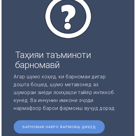
Таҳияи таъминоти
барномавӣ
Агар шумо хоҳед, ки барномаи дигар
дошта бошед, шумо метавонед аз
шумораи зиёди лоиҳаҳои тайёр интихоб
кунед. Ва инчунин имкони эҷоди
нармафзор барои фармоиш вуҷуд дорад.
БАРНОМАИ НАВРО ФАРМОИШ ДИҲЕД