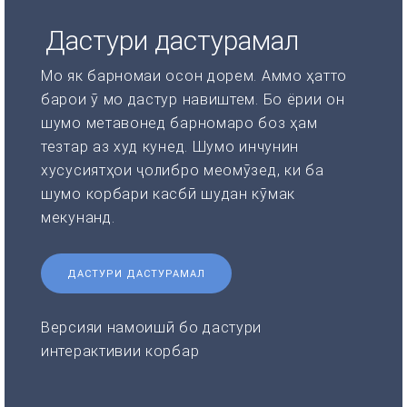
Дастури дастурамал
Мо як барномаи осон дорем. Аммо ҳатто
барои ӯ мо дастур навиштем. Бо ёрии он
шумо метавонед барномаро боз ҳам
тезтар аз худ кунед. Шумо инчунин
хусусиятҳои ҷолибро меомӯзед, ки ба
шумо корбари касбӣ шудан кӯмак
мекунанд.
ДАСТУРИ ДАСТУРАМАЛ
Версияи намоишӣ бо дастури
интерактивии корбар