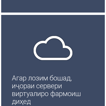
Агар лозим бошад,
иҷораи сервери
виртуалиро фармоиш
диҳед