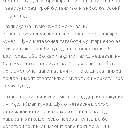
метавон ҳуҷҷатгузорӣ кард ва инвентаризатсияро
тавассути ҳамгироӣ бо таҷҳизоти анбор ба осонӣ
анҷом дод.
Таҳлилҳо ба шумо кӯмак мекунад, ки
инвентаризатсияи зиёдатӣ ё норасоиро пешгирӣ
кунед. Шумо метавонед талаботи муштариёнро аз
рӯи минтақа арзёбӣ кунед ва аз онҳо фоида ба
даст оред. USU бо харитаҳо муттаҳид мешавад, ин
ба шумо имкон медиҳад, ки ба таҳлили талаботи
истеъмолкунандагон аз рӯи минтақа диққат диҳед
ва дар ниҳоят стратегияҳои мувофиқи маркетингро
таҳия кунед.
Таҳлили харита инчунин метавонад дар идоракунии
интиқол кӯмак кунад. Шумо метавонед роҳҳои
оптималии интиқоли молҳоро пайгирӣ кунед,
ҳаракати хаткашонҳоро назорат кунед ва ба
ҳолатҳои ғайричашмдошт сари вақт вокуниш