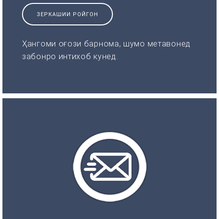
ЗЕРКАШИИ РОЙГОН
Ҳангоми оғози барнома, шумо метавонед
забонро интихоб кунед.