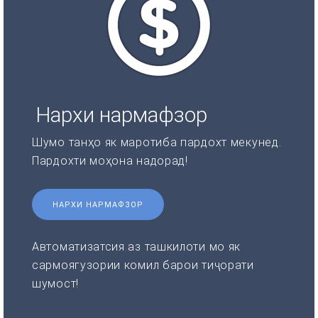
Нархи нармафзор
Шумо танҳо як маротиба пардохт мекунед.
Пардохти моҳона надорад!
НАРХИ НАРМАФЗОР
Автоматизатсия аз ташкилоти мо як
сармоягузории комил барои тиҷорати
шумост!