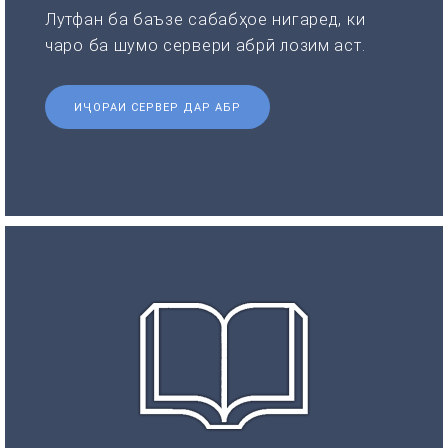
Лутфан ба баъзе сабабҳое нигаред, ки
чаро ба шумо сервери абрӣ лозим аст.
ИҶОРАИ СЕРВЕР ДАР АБР