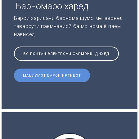
Барномаро харед
Барои харидани барнома шумо метавонед
тавассути паёмнависӣ ба мо нома ё паём
нависед
БО ПОЧТАИ ЭЛЕКТРОНӢ ФАРМОИШ ДИҲЕД
МАЪЛУМОТ БАРОИ ИРТИБОТ