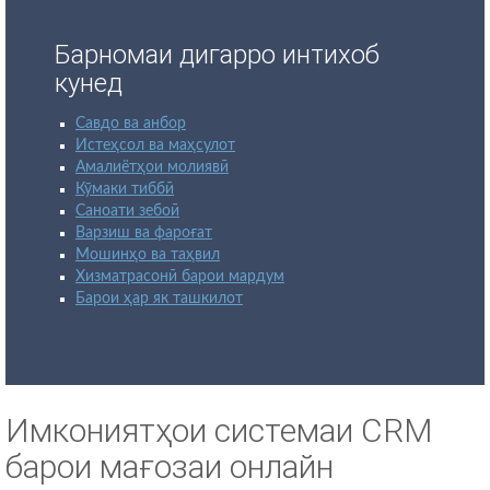
Барномаи дигарро интихоб
кунед
Савдо ва анбор
Истеҳсол ва маҳсулот
Амалиётҳои молиявӣ
Кӯмаки тиббӣ
Саноати зебоӣ
Варзиш ва фароғат
Мошинҳо ва таҳвил
Хизматрасонӣ барои мардум
Барои ҳар як ташкилот
Имкониятҳои системаи CRM
барои мағозаи онлайн