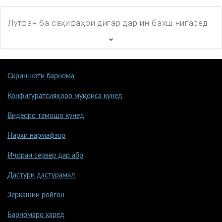
Лутфан ба саҳифаҳои дигар дар ин бахш нигаред
Скриншоти барнома
Конфигуратсияҳоро муқоиса кунед
Видеоро тамошо кунед
Нархи нармафзор
Иҷораи сервер дар абр
Дастури дастурамал
Зеркашии ройгон
Барномаро харед