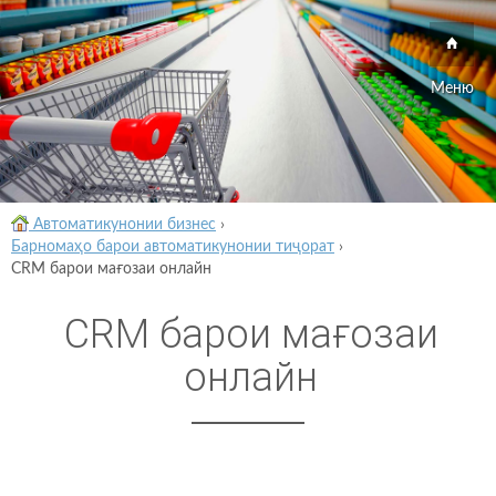
Меню
Автоматикунонии бизнес
›
Барномаҳо барои автоматикунонии тиҷорат
›
CRM барои мағозаи онлайн
CRM барои мағозаи
онлайн