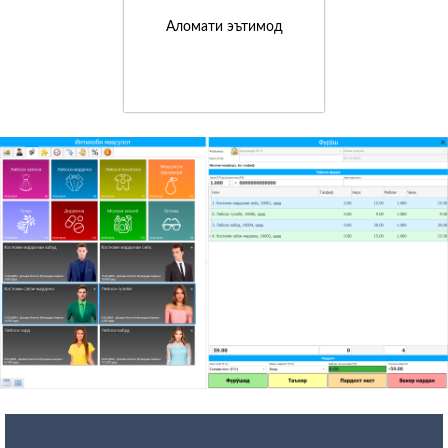
Аломати эътимод