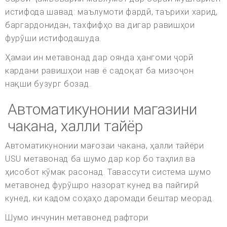
истифода шавад: маълумоти фардӣ, таърихи харид,
баргардонидан, тахфифҳо ва дигар равишҳои
фурӯши истифодашуда.
Ҳамаи ин метавонад дар оянда ҳангоми ҷорӣ
кардани равишҳои нав ё садоқат ба мизоҷон
нақши бузург бозад.
Автоматикунонии магазини
чакана, халли тайёр
Автоматикунонии мағозаи чакана, ҳалли тайёри
USU метавонад ба шумо дар кор бо таҳлил ва
ҳисобот кӯмак расонад. Тавассути система шумо
метавонед фурӯшро назорат кунед ва пайгирӣ
кунед, ки кадом соҳаҳо даромади бештар меорад.
Шумо инчунин метавонед рафтори