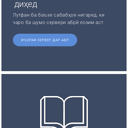
диҳед
Лутфан ба баъзе сабабҳое нигаред, ки
чаро ба шумо сервери абрӣ лозим аст.
ИҶОРАИ СЕРВЕР ДАР АБР