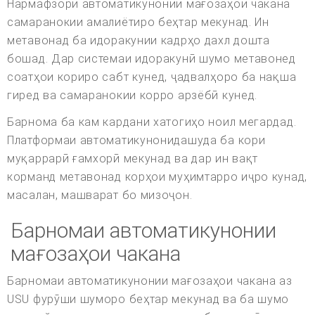
Нармафзори автоматикунонии мағозаҳои чакана
самаранокии амалиётиро беҳтар мекунад. Ин
метавонад ба идоракунии кадрҳо дахл дошта
бошад. Дар системаи идоракунӣ шумо метавонед
соатҳои кориро сабт кунед, ҷадвалҳоро ба нақша
гиред ва самаранокии корро арзёбӣ кунед.
Барнома ба кам кардани хатогиҳо ноил мегардад.
Платформаи автоматикунонидашуда ба кори
муқаррарӣ ғамхорӣ мекунад ва дар ин вақт
корманд метавонад корҳои муҳимтарро иҷро кунад,
масалан, машварат бо мизоҷон.
Барномаи автоматикунонии
мағозаҳои чакана
Барномаи автоматикунонии мағозаҳои чакана аз
USU фурӯши шуморо беҳтар мекунад ва ба шумо