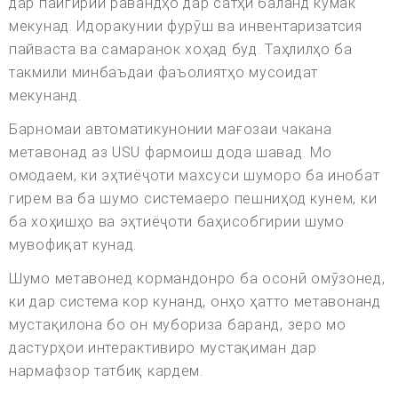
дар пайгирии равандҳо дар сатҳи баланд кӯмак
мекунад. Идоракунии фурӯш ва инвентаризатсия
пайваста ва самаранок хоҳад буд. Таҳлилҳо ба
такмили минбаъдаи фаъолиятҳо мусоидат
мекунанд.
Барномаи автоматикунонии мағозаи чакана
метавонад аз USU фармоиш дода шавад. Мо
омодаем, ки эҳтиёҷоти махсуси шуморо ба инобат
гирем ва ба шумо системаеро пешниҳод кунем, ки
ба хоҳишҳо ва эҳтиёҷоти баҳисобгирии шумо
мувофиқат кунад.
Шумо метавонед кормандонро ба осонӣ омӯзонед,
ки дар система кор кунанд, онҳо ҳатто метавонанд
мустақилона бо он мубориза баранд, зеро мо
дастурҳои интерактивиро мустақиман дар
нармафзор татбиқ кардем.