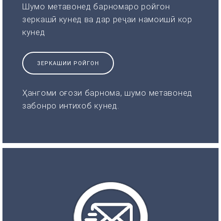
Шумо метавонед барномаро ройгон
зеркашӣ кунед ва дар реҷаи намоишӣ кор
кунед
ЗЕРКАШИИ РОЙГОН
Ҳангоми оғози барнома, шумо метавонед
забонро интихоб кунед.