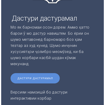
Дастури дастурамал
Мо як барномаи осон дорем. Аммо ҳатто
барои ӯ мо дастур навиштем. Бо ёрии он
шумо метавонед барномаро боз ҳам
тезтар аз худ кунед. Шумо инчунин
хусусиятҳои ҷолибро меомӯзед, ки ба
шумо корбари касбӣ шудан кӯмак
мекунанд.
ДАСТУРИ ДАСТУРАМАЛ
Версияи намоишӣ бо дастури
интерактивии корбар