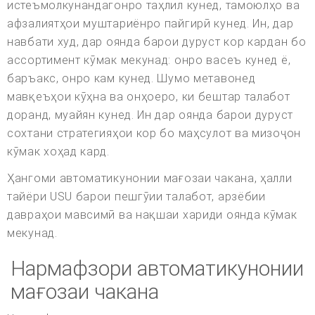
истеъмолкунандагонро таҳлил кунед, тамоюлҳо ва
афзалиятҳои муштариёнро пайгирӣ кунед. Ин, дар
навбати худ, дар оянда барои дуруст кор кардан бо
ассортимент кӯмак мекунад: онро васеъ кунед ё,
баръакс, онро кам кунед. Шумо метавонед
мавқеъҳои кӯҳна ва онҳоеро, ки бештар талабот
доранд, муайян кунед. Ин дар оянда барои дуруст
сохтани стратегияҳои кор бо маҳсулот ва мизоҷон
кӯмак хоҳад кард.
Ҳангоми автоматикунонии мағозаи чакана, ҳалли
тайёри USU барои пешгӯии талабот, арзёбии
давраҳои мавсимӣ ва нақшаи хариди оянда кӯмак
мекунад.
Нармафзори автоматикунонии
мағозаи чакана