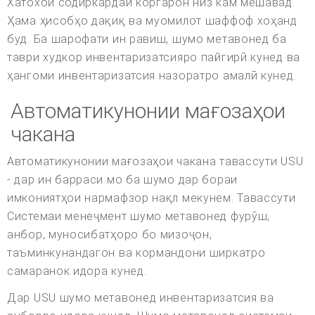
Хатохои содиркардаи коргарон низ кам мешавад.
Ҳама ҳисобҳо дақиқ ва муомилот шаффоф хоҳанд
буд. Ба шарофати ин равиш, шумо метавонед ба
таври худкор инвентаризатсияро пайгирӣ кунед ва
ҳангоми инвентаризатсия назоратро амалӣ кунед.
Автоматикунонии мағозаҳои
чакана
Автоматикунонии мағозаҳои чакана тавассути USU
- дар ин барраси мо ба шумо дар бораи
имкониятҳои нармафзор нақл мекунем. Тавассути
Системаи менеҷмент шумо метавонед фурӯш,
анбор, муносибатҳоро бо мизоҷон,
таъминкунандагон ва кормандони ширкатро
самаранок идора кунед.
Дар USU шумо метавонед инвентаризатсия ва