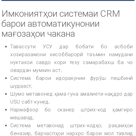
Имкониятҳои системаи CRM
барои автоматикунонии
мағозаҳои чакана
Тавассути УСУ дар бобати бо асбоби
хозиразамони хисоббарорй таъмин намудани
нуктахои савдо кори тезу самарабахш ба чо
овардан мумкин аст;
Система барои идоракунии фурӯш пешбинӣ
шудааст;
Шумо метавонед ҳама гуна амалиёти нақдро дар
USU сабт кунед;
Нармафзор бо сканер штрих-код ҳамгиро
мешавад;
Система метавонад штрих-кодҳо, рақамҳои
беназир, барчаспҳои нархро барои мол тавлид