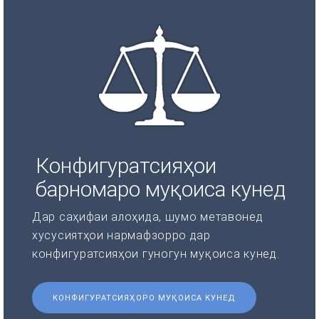
Конфигуратсияҳои
барномаро муқоиса кунед
Дар саҳифаи алоҳида, шумо метавонед
хусусиятҳои нармафзорро дар
конфигуратсияҳои гуногун муқоиса кунед.
КОНФИГУРАТСИЯҲОРО МУҚОИСА КУНЕД