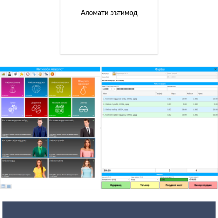
Аломати эътимод