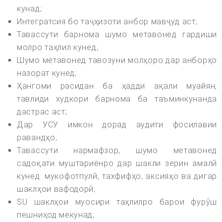
кунад;
Интегратсия бо таҷҳизоти анбор мавҷуд аст;
Тавассути барнома шумо метавонед гардиши
молро таҳлил кунед;
Шумо метавонед тавозуни молҳоро дар анборҳо
назорат кунед;
Ҳангоми расидан ба ҳадди ақали муайян,
тавлиди худкори барнома ба таъминкунанда
дастрас аст;
Дар УСУ имкон дорад аудити фосилавии
равандҳо;
Тавассути нармафзор, шумо метавонед
садоқати муштариёнро дар шакли зерин амалӣ
кунед: мукофотпулӣ, тахфифҳо, аксияҳо ва дигар
шаклҳои вафодорӣ;
SU шаклҳои муосири таҳлилро барои фурӯш
пешниҳод мекунад;