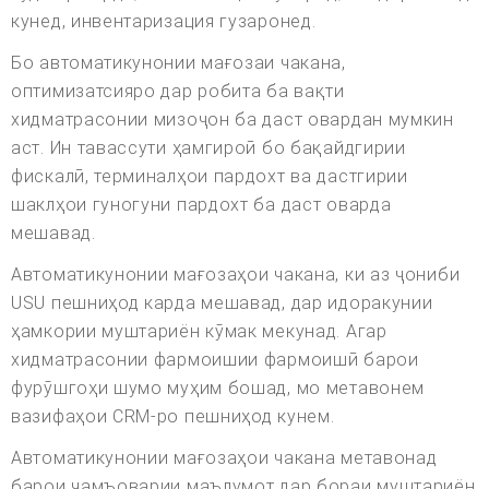
кунед, инвентаризация гузаронед.
Бо автоматикунонии мағозаи чакана,
оптимизатсияро дар робита ба вақти
хидматрасонии мизоҷон ба даст овардан мумкин
аст. Ин тавассути ҳамгироӣ бо бақайдгирии
фискалӣ, терминалҳои пардохт ва дастгирии
шаклҳои гуногуни пардохт ба даст оварда
мешавад.
Автоматикунонии мағозаҳои чакана, ки аз ҷониби
USU пешниҳод карда мешавад, дар идоракунии
ҳамкории муштариён кӯмак мекунад. Агар
хидматрасонии фармоишии фармоишӣ барои
фурӯшгоҳи шумо муҳим бошад, мо метавонем
вазифаҳои CRM-ро пешниҳод кунем.
Автоматикунонии мағозаҳои чакана метавонад
барои ҷамъоварии маълумот дар бораи муштариён