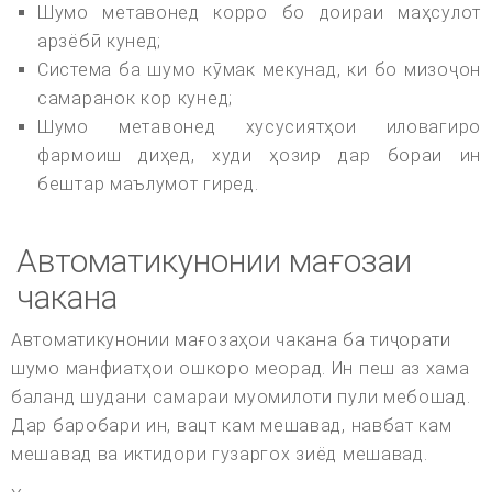
Шумо метавонед корро бо доираи маҳсулот
арзёбӣ кунед;
Система ба шумо кӯмак мекунад, ки бо мизоҷон
самаранок кор кунед;
Шумо метавонед хусусиятҳои иловагиро
фармоиш диҳед, худи ҳозир дар бораи ин
бештар маълумот гиред.
Автоматикунонии мағозаи
чакана
Автоматикунонии мағозаҳои чакана ба тиҷорати
шумо манфиатҳои ошкоро меорад. Ин пеш аз хама
баланд шудани самараи муомилоти пули мебошад.
Дар баробари ин, вацт кам мешавад, навбат кам
мешавад ва иктидори гузаргох зиёд мешавад.