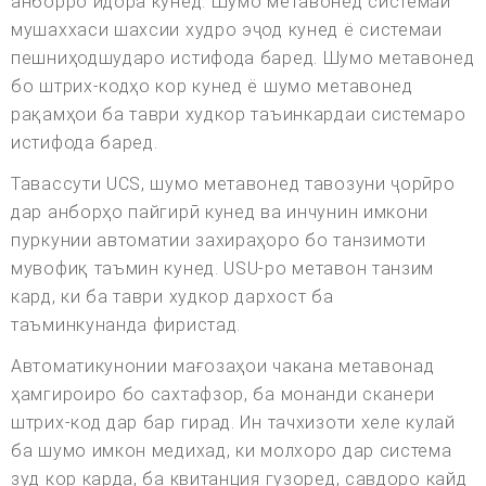
анборро идора кунед. Шумо метавонед системаи
мушаххаси шахсии худро эҷод кунед ё системаи
пешниҳодшударо истифода баред. Шумо метавонед
бо штрих-кодҳо кор кунед ё шумо метавонед
рақамҳои ба таври худкор таъинкардаи системаро
истифода баред.
Тавассути UCS, шумо метавонед тавозуни ҷорӣро
дар анборҳо пайгирӣ кунед ва инчунин имкони
пуркунии автоматии захираҳоро бо танзимоти
мувофиқ таъмин кунед. USU-ро метавон танзим
кард, ки ба таври худкор дархост ба
таъминкунанда фиристад.
Автоматикунонии мағозаҳои чакана метавонад
ҳамгироиро бо сахтафзор, ба монанди сканери
штрих-код дар бар гирад. Ин тачхизоти хеле кулай
ба шумо имкон медихад, ки молхоро дар система
зуд кор карда, ба квитанция гузоред, савдоро кайд