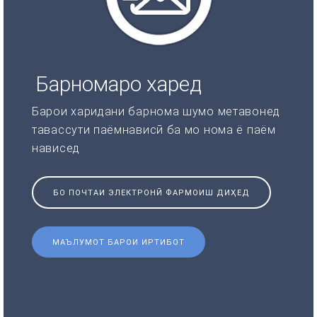
Барномаро харед
Барои харидани барнома шумо метавонед
тавассути паёмнависӣ ба мо нома ё паём
нависед
БО ПОЧТАИ ЭЛЕКТРОНӢ ФАРМОИШ ДИҲЕД
МАЪЛУМОТ БАРОИ ИРТИБОТ