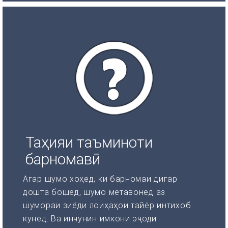
Таҳияи таъминоти
барномавӣ
Агар шумо хоҳед, ки барномаи дигар
дошта бошед, шумо метавонед аз
шумораи зиёди лоиҳаҳои тайёр интихоб
кунед. Ва инчунин имкони эҷоди