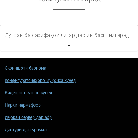
Лутфан ба саҳифаҳои дигар дар ин бахш нигаред
Скриншоти барнома
Конфигуратсияҳоро муқоиса кунед
Видеоро тамошо кунед
Нархи нармафзор
Иҷораи сервер дар абр
Дастури дастурамал