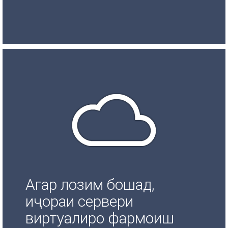
Агар лозим бошад,
иҷораи сервери
виртуалиро фармоиш