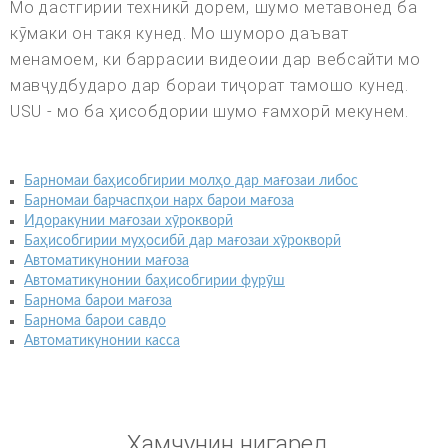
Мо дастгирии техникӣ дорем, шумо метавонед ба
кӯмаки он такя кунед. Мо шуморо даъват
менамоем, ки баррасии видеоии дар вебсайти мо
мавҷудбударо дар бораи тиҷорат тамошо кунед.
USU - мо ба ҳисобдории шумо ғамхорӣ мекунем.
Барномаи баҳисобгирии молҳо дар мағозаи либос
Барномаи барчаспҳои нарх барои мағоза
Идоракунии мағозаи хӯрокворӣ
Баҳисобгирии муҳосибӣ дар мағозаи хӯрокворӣ
Автоматикунонии мағоза
Автоматикунонии баҳисобгирии фурӯш
Барнома барои мағоза
Барнома барои савдо
Автоматикунонии касса
Ҳамчунин нигаред