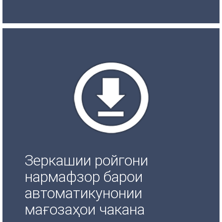
Зеркашии ройгони
нармафзор барои
автоматикунонии
мағозаҳои чакана