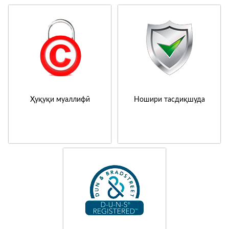
Ҳуқуқи муаллифӣ
Ношири тасдиқшуда