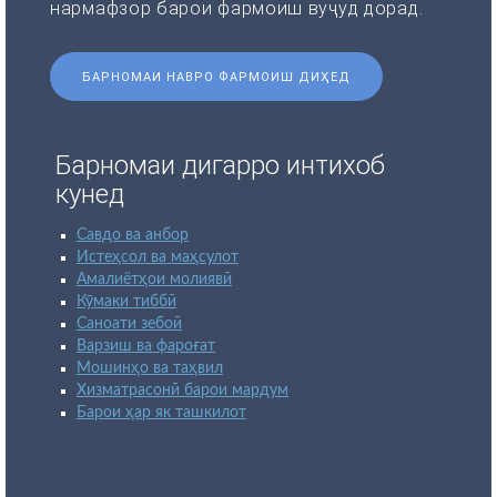
нармафзор барои фармоиш вуҷуд дорад.
БАРНОМАИ НАВРО ФАРМОИШ ДИҲЕД
Барномаи дигарро интихоб
кунед
Савдо ва анбор
Истеҳсол ва маҳсулот
Амалиётҳои молиявӣ
Кӯмаки тиббӣ
Саноати зебоӣ
Варзиш ва фароғат
Мошинҳо ва таҳвил
Хизматрасонӣ барои мардум
Барои ҳар як ташкилот