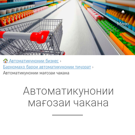
Меню
Автоматикунонии бизнес
›
Барномаҳо барои автоматикунонии тиҷорат
›
Автоматикунонии мағозаи чакана
Автоматикунонии
мағозаи чакана