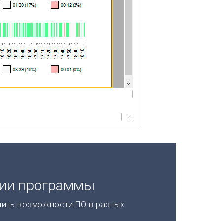
ции программы
нить возможности ПО в разных