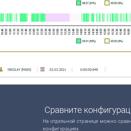
Сравните конфигура
На отдельной странице можно срав
конфигурациях.