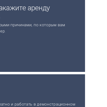
акажите аренду
а
рыми причинами, по которым вам
ер.
латно и работать в демонстрационном