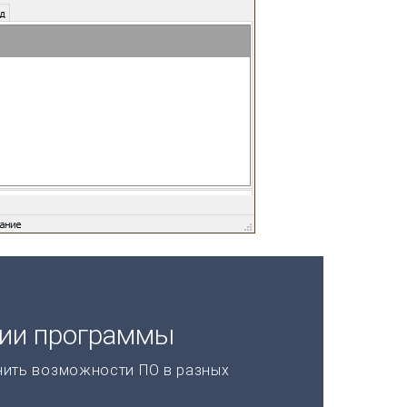
ции программы
нить возможности ПО в разных