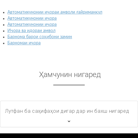
Автоматикунонии иҷораи амволи ғайриманқул
Автоматикунонии иҷора
Автоматикунонии иҷора
Иҷора ва идораи амвол
Барнома барои соҳибони замин
Барномаи иҷора
Ҳамчунин нигаред
Лутфан ба саҳифаҳои дигар дар ин бахш нигаред