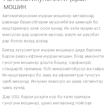
мошин
Автоматикунонии иҷораи мошинҳо метавонад
раванди баҳисобгирии муҳосибӣ ва ҳамкорӣ бо
муштариёнро хеле осон кунад. Ин хеле муҳим аст,
махсусан дар шароити муосир, вақте ки рақобат
дар бозор вуҷуд дорад.
Биёед хусусиятҳои иҷораи мошинро дида бароем.
Барои ривоҷ ёфтани иҷораи мошин, бояд имконоти
гуногуни мошинҳо дошта бошед: сарфакорӣ,
стандартӣ, премиум, SUV, микроавтобусҳо ва ғайра.
Ин муштариёнро бо завқ ва афзалиятҳои гуногун
ҷалб мекунад. Инчунин яхмосро аз ҳама сегментҳо
ҷамъ кунед.
Дар USU, барои роҳати кор бо категорияҳои
гуногуни мошинҳо, шумо метавонед пойгоҳи