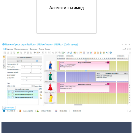
Аломати эътимод