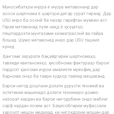
Муносибатҳои иҷора ё иҷора метавонанд дар
асоси шартнома ё шартҳои дигар сурат гиранд. Дар
USU инро ба осонӣ ба назар гирифтан мумкин аст.
Гарав метавонад пули нақд ё ҳуҷҷатҳо,
пешпардохти мунтазами хизматрасонӣ ва ғайра
бошад. Шумо метавонед инро дар USU ташкил
кунед.
Ҳангоми зарурати бақайдгирии шартномаҳо,
тавлиди квитансияҳо, ҳисобнома-фактураҳо барои
пардохт ҳангоми иҷрои амалиёти мувофиқ дар
барнома онҳо ба таври худкор тавлид мешаванд.
Барои нигод доштани долати дурусти техникй ва
эстетикии машинадо долати техникиро доимо
назорат кардан ва барои нигодубини ондо маблаг
сарф кардан лозим аст. Баҳисобгирии муфассали
хароҷот нишон медиҳад, ки нигоҳдории мошин дар