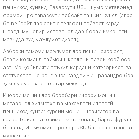
пешниҳод кунанд. Тавассути USU, шумо метавонед
фармоишро тавассути вебсайт ташкил кунед (агар
бо вебсайт дар сайт ё телефон пайваст карда
шавад, мушовир метавонад дар бораи имконоти
мавҷуда зуд маълумот диҳад);
Азбаски тамоми маълумот дар пеши назар аст,
барои корманд паймоиш кардани фазои корӣ осон
аст. Мо қобилияти таъкид кардани категорияҳо ва
статусҳоро бо ранг эҷод кардем - ин равандро боз
ҳам суръат ва соддатар мекунад.
Иҷораи мошин дар баробари иҷораи мошин
метавонад хидматҳо ва маҳсулоти иловагӣ
пешниҳод кунад: курсии мошин, навигатор ва
ғайра. Баъзе лавозимот метавонанд барои фурӯш
бошанд. Ин муомилотро дар USU ба назар гирифтан
мумкин аст.