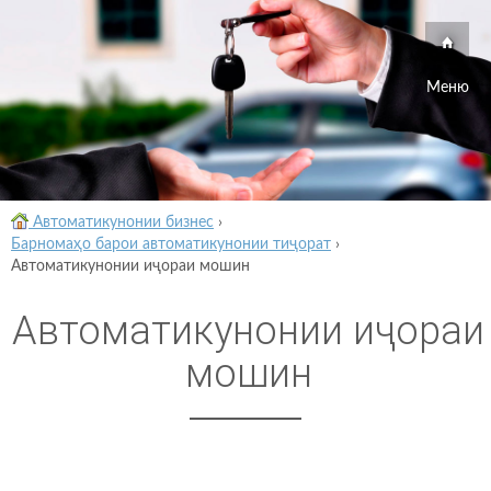
Меню
Автоматикунонии бизнес
›
Барномаҳо барои автоматикунонии тиҷорат
›
Автоматикунонии иҷораи мошин
Автоматикунонии иҷораи
мошин