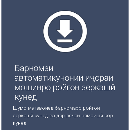
Барномаи
автоматикунонии иҷораи
мошинро ройгон зеркашӣ
кунед
Шумо метавонед барномаро ройгон
зеркашӣ кунед ва дар реҷаи намоишӣ кор
кунед