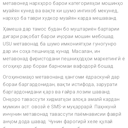
метавонед нархҳоро барои категорияҳои мошинҳо
муайян кунед ва вақте ки шумо интихоб мекунед,
нархҳо ба таври худкор муайян карда мешаванд.
Ҳамеша дар тамос будан бо муштариён бартарии
дигари рақобат барои иҷораи мошин мебошад.
USU метавонад ба шумо имкониятҳои гуногунро
дар ин соҳа пешниҳод кунад. Масалан, ин
метавонад фиристодани пешниҳодҳои маркетингӣ ё
огоҳиҳо дар бораи барномаи вафодорӣ бошад.
Огоҳиномаҳо метавонанд ҳангоми ёдраскунӣ дар
бораи баргардонидан, вақти истифода, зарурати
баргардонидани қарз ва ғайра лозим шаванд.
Онҳоро тавассути хидматҳои алоқа амалӣ кардан
мумкин аст: овозӣ ё SMS-и муқаррарӣ. Паҳнкунӣ
инчунин метавонад тавассути паёмнависии фаврӣ
анҷом дода шавад. Чунин фарогирӣ хеле қулай