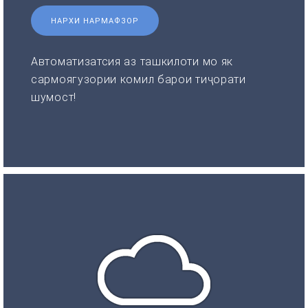
НАРХИ НАРМАФЗОР
Автоматизатсия аз ташкилоти мо як
сармоягузории комил барои тиҷорати
шумост!