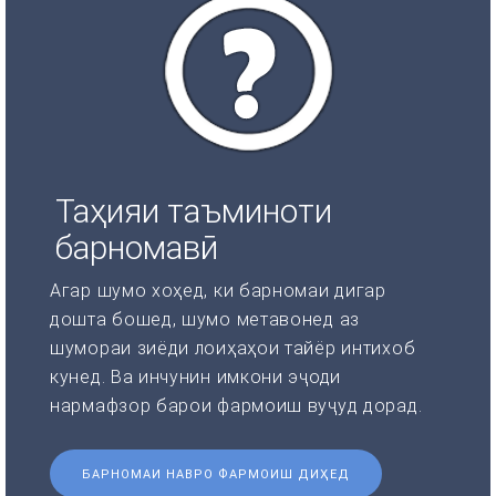
Таҳияи таъминоти
барномавӣ
Агар шумо хоҳед, ки барномаи дигар
дошта бошед, шумо метавонед аз
шумораи зиёди лоиҳаҳои тайёр интихоб
кунед. Ва инчунин имкони эҷоди
нармафзор барои фармоиш вуҷуд дорад.
БАРНОМАИ НАВРО ФАРМОИШ ДИҲЕД