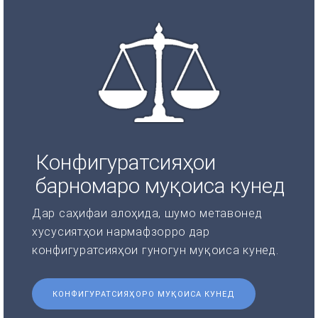
Конфигуратсияҳои
барномаро муқоиса кунед
Дар саҳифаи алоҳида, шумо метавонед
хусусиятҳои нармафзорро дар
конфигуратсияҳои гуногун муқоиса кунед.
КОНФИГУРАТСИЯҲОРО МУҚОИСА КУНЕД