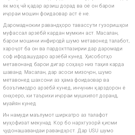
як моҳ чӣ қадар арзиш дорад ва оё он барои
иҷораи мошин фоидаовар аст ё не.
Даромаднокии равандҳоро тавассути гузоришҳои
муфассал арзёбӣ кардан мумкин аст. Масалан,
барои мошини инфиродӣ шумо метавонед талабот,
хароҷот ба он ва пардохтпазирии дар даромади
соф ифодашударо арзёбӣ кунед. Ҳисоботҳо
метавонанд барои дигар соҳаҳо низ таҳия карда
шаванд. Масалан, дар асоси мизоҷон, шумо
метавонед шахсони аз ҳама фоидаовар ва
боэътимодро арзёбӣ кунед, инчунин қарздорон ё
онҳоеро, ки таърихи иҷораи мушкилот доранд,
муайян кунед.
Ин намуди маълумот ширкатро аз талафот
муҳофизат мекунад. Кор бо нархгузорӣ қисми
ҷудонашавандаи равандҳост. Дар USU шумо