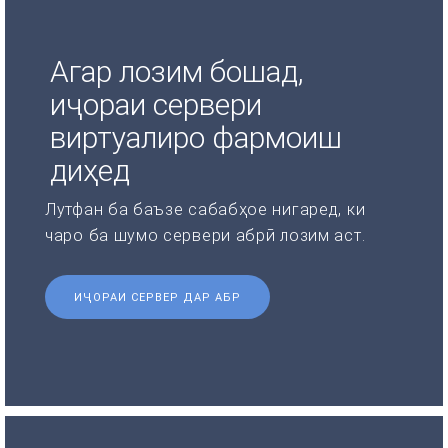
Агар лозим бошад,
иҷораи сервери
виртуалиро фармоиш
диҳед
Лутфан ба баъзе сабабҳое нигаред, ки
чаро ба шумо сервери абрӣ лозим аст.
ИҶОРАИ СЕРВЕР ДАР АБР