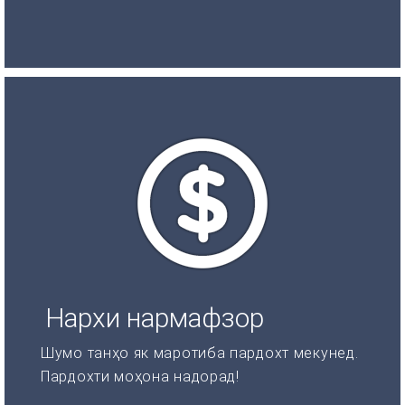
Нархи нармафзор
Шумо танҳо як маротиба пардохт мекунед.
Пардохти моҳона надорад!