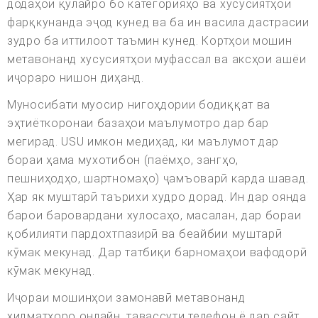
додаҳои қулайро бо категорияҳо ва хусусиятҳои
фарқкунанда эҷод кунед ва ба ин васила дастрасии
зудро ба иттилоот таъмин кунед. Кортҳои мошин
метавонанд хусусиятҳои муфассал ва аксҳои ашёи
иҷораро нишон диҳанд.
Муносибати муосир нигоҳдории бодиққат ва
эҳтиёткоронаи базаҳои маълумотро дар бар
мегирад. USU имкон медиҳад, ки маълумот дар
бораи ҳама мухотибон (паёмҳо, зангҳо,
пешниҳодҳо, шартномаҳо) ҷамъоварӣ карда шавад.
Ҳар як муштарӣ таърихи худро дорад. Ин дар оянда
барои баровардани хулосаҳо, масалан, дар бораи
қобилияти пардохтпазирӣ ва беайбии муштарӣ
кӯмак мекунад. Дар татбиқи барномаҳои вафодорӣ
кӯмак мекунад.
Иҷораи мошинҳои замонавӣ метавонанд
хидматҳоро онлайн, тавассути телефон ё дар сайт