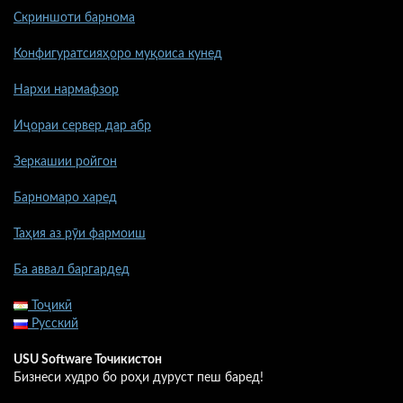
Скриншоти барнома
Конфигуратсияҳоро муқоиса кунед
Нархи нармафзор
Иҷораи сервер дар абр
Зеркашии ройгон
Барномаро харед
Таҳия аз рӯи фармоиш
Ба аввал баргардед
Тоҷикӣ
Русский
USU Software Точикистон
Бизнеси худро бо роҳи дуруст пеш баред!