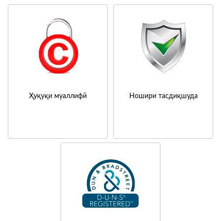
Ҳуқуқи муаллифӣ
Ношири тасдиқшуда