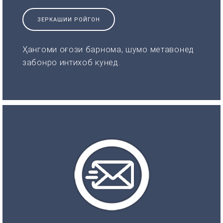
ЗЕРКАШИИ РОЙГОН
Ҳангоми оғози барнома, шумо метавонед
забонро интихоб кунед.