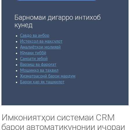
Барномаи дигарро интихоб
кунед
Савдо ва анбор
Истеҳсол ва маҳсулот
Амалиётҳои молиявӣ
Кӯмаки тиббӣ
Саноати зебоӣ
Варзиш ва фароғат
Мошинҳо ва таҳвил
Хизматрасонӣ барои мардум
Барои ҳар як ташкилот
Имкониятҳои системаи CRM
барои автоматикунонии иҷораи