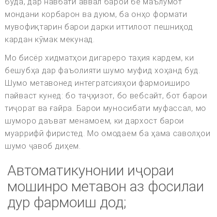
буда, дар навбати аввал барои бе маълумот
мондани корбарон ва дуюм, ба онҳо формати
мувофиқтарин барои дарки иттилоот пешниҳод
кардан кӯмак мекунад.
Мо бисёр хидматҳои дигареро таҳия кардем, ки
бешубҳа дар фаъолияти шумо муфид хоҳанд буд.
Шумо метавонед интегратсияҳои фармоиширо
пайваст кунед: бо таҷҳизот, бо вебсайт, бот барои
тиҷорат ва ғайра. Барои муносибати муфассал, мо
шуморо даъват менамоем, ки дархост барои
муаррифӣ фиристед. Мо омодаем ба ҳама саволҳои
шумо ҷавоб диҳем.
Автоматикунонии иҷораи
мошинро метавон аз фосилаи
дур фармоиш дод;