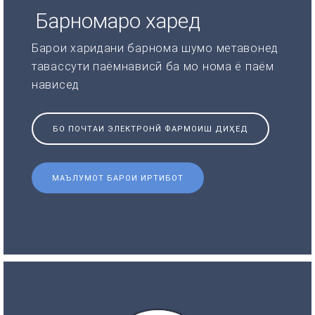
Барномаро харед
Барои харидани барнома шумо метавонед
тавассути паёмнависӣ ба мо нома ё паём
нависед
БО ПОЧТАИ ЭЛЕКТРОНӢ ФАРМОИШ ДИҲЕД
МАЪЛУМОТ БАРОИ ИРТИБОТ