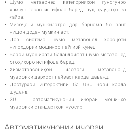
Шумо метавонед категорияҳои гуногунро
ҳамчун гарав истифода баред: пул, ҳуҷҷатҳо ва
ғайра;
Мизоҷони мушкилотро дар барнома бо ранг
нишон додан мумкин аст;
Дар система шумо метавонед хароҷоти
нигоҳдории мошинро пайгирӣ кунед;
Барои муоширати баландсифат шумо метавонед
огоҳиҳоро истифода баред;
Хизматрасониҳои иловагӣ метавонанд
мувофиқи дархост пайваст карда шаванд;
Дастурҳои интерактивӣ ба USU ҷорӣ карда
шуданд;
SU – автоматикунонии иҷораи мошинҳо
мувофиқи стандартҳои муосир.
Автоматикунонии иҷораи