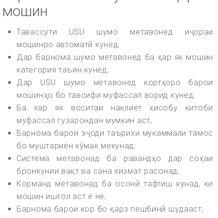
мошин
Тавассути USU шумо метавонед иҷораи
мошинро автоматӣ кунед;
Дар барнома шумо метавонед ба ҳар як мошин
категория таъин кунед;
Дар USU шумо метавонед кортҳоро барои
мошинҳо бо тавсифи муфассал ворид кунед;
Ба хар як воситаи наклиёт хисобу китоби
муфассал гузарондан мумкин аст;
Барнома барои эҷоди таърихи мукаммали тамос
бо муштариён кӯмак мекунад;
Система метавонад ба равандҳо дар соҳаи
бронкунии вақт ва сана хизмат расонад;
Корманд метавонад ба осонӣ тафтиш кунад, ки
мошин ишғол аст ё не;
Барнома барои кор бо қарз пешбинӣ шудааст;